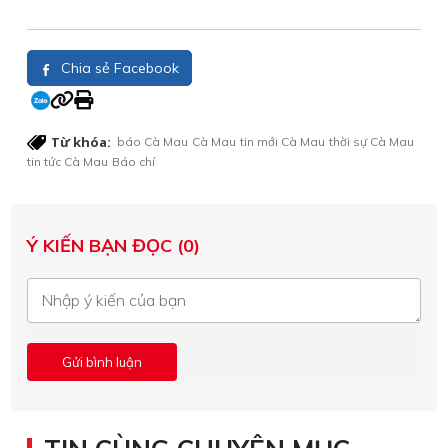
Chia sẻ Facebook
Từ khóa:
báo Cà Mau
Cà Mau
tin mới Cà Mau
thời sự Cà Mau
tin tức Cà Mau
Báo chí
Ý KIẾN BẠN ĐỌC (0)