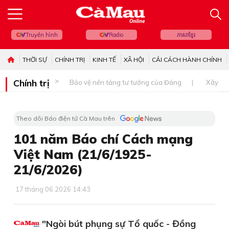
Truyền hình
Radio
ភាសាខ្មែរ
THỜI SỰ
CHÍNH TRỊ
KINH TẾ
XÃ HỘI
CẢI CÁCH HÀNH CHÍNH
Chính trị
Bảo vệ nền tảng tư tưởng của Đảng
Xây dự
Theo dõi Báo điện tử Cà Mau trên
101 năm Báo chí Cách mạng
Việt Nam (21/6/1925-
21/6/2026)
17 tháng 06 2026 14:43
"Ngòi bút phụng sự Tổ quốc - Đồng