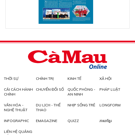
THỜI SỰ
CHÍNH TRỊ
KINH TẾ
XÃ HỘI
CẢI CÁCH HÀNH
CHUYỂN ĐỔI SỐ
QUỐC PHÒNG -
PHÁP LUẬT
CHÍNH
AN NINH
VĂN HÓA -
DU LỊCH - THỂ
NHỊP SỐNG TRẺ
LONGFORM
NGHỆ THUẬT
THAO
INFOGRAPHIC
EMAGAZINE
QUIZZ
ភាសាខ្មែរ
LIÊN HỆ QUẢNG