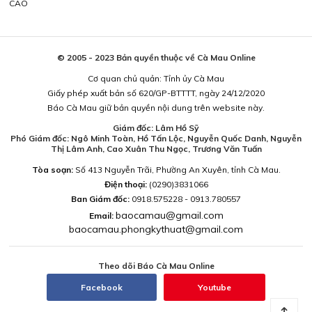
CÁO
© 2005 - 2023 Bản quyền thuộc về Cà Mau Online
Cơ quan chủ quản: Tỉnh ủy Cà Mau
Giấy phép xuất bản số 620/GP-BTTTT, ngày 24/12/2020
Báo Cà Mau giữ bản quyền nội dung trên website này.
Giám đốc: Lâm Hồ Sỹ
Phó Giám đốc: Ngô Minh Toàn, Hồ Tấn Lộc, Nguyễn Quốc Danh, Nguyễn
Thị Lâm Anh, Cao Xuân Thu Ngọc, Trương Văn Tuấn
Tòa soạn:
Số 413 Nguyễn Trãi, Phường An Xuyên, tỉnh Cà Mau.
Điện thoại:
(0290)3831066
Ban Giám đốc:
0918.575228 - 0913.780557
baocamau@gmail.com
Email:
baocamau.phongkythuat@gmail.com
Theo dõi Báo Cà Mau Online
Facebook
Youtube