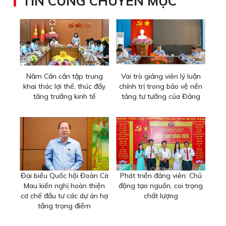
TIN CÙNG CHUYÊN MỤC
Năm Căn cần tập trung
Vai trò giảng viên lý luận
khai thác lợi thế, thúc đẩy
chính trị trong bảo vệ nền
tăng trưởng kinh tế
tảng tư tưởng của Đảng
Đại biểu Quốc hội Đoàn Cà
Phát triển đảng viên: Chủ
Mau kiến nghị hoàn thiện
động tạo nguồn, coi trọng
cơ chế đầu tư các dự án hạ
chất lượng
tầng trọng điểm