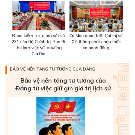
Đoàn kiểm tra, giám sát số
Cà Mau quán triệt Chỉ thị số
231 của Bộ Chính trị, Ban Bí
07, thống nhất nhận thức
thư làm việc với phường
và hành động
Giá Rai
BẢO VỆ NỀN TẢNG TƯ TƯỞNG CỦA ĐẢNG
Bảo vệ nền tảng tư tưởng của
Ðảng từ việc giữ gìn giá trị lịch sử