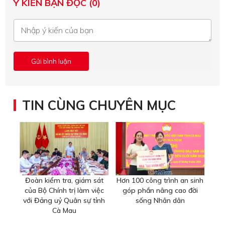
Ý KIẾN BẠN ĐỌC (0)
TIN CÙNG CHUYÊN MỤC
Đoàn kiểm tra, giám sát
Hơn 100 công trình an sinh
của Bộ Chính trị làm việc
góp phần nâng cao đời
với Đảng uỷ Quân sự tỉnh
sống Nhân dân
Cà Mau