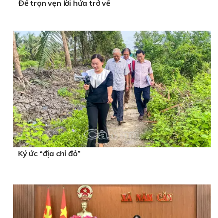
Ðể trọn vẹn lời hứa trở về
Ký ức “địa chỉ đỏ”