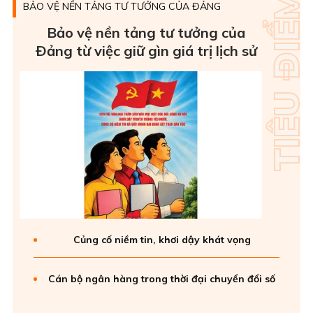
BẢO VỆ NỀN TẢNG TƯ TƯỞNG CỦA ĐẢNG
Bảo vệ nền tảng tư tưởng của
Ðảng từ việc giữ gìn giá trị lịch sử
Củng cố niềm tin, khơi dậy khát vọng
Cán bộ ngân hàng trong thời đại chuyển đổi số