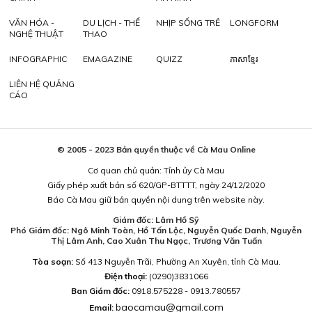
VĂN HÓA -
DU LỊCH - THỂ
NHỊP SỐNG TRẺ
LONGFORM
NGHỆ THUẬT
THAO
INFOGRAPHIC
EMAGAZINE
QUIZZ
ភាសាខ្មែរ
LIÊN HỆ QUẢNG
CÁO
© 2005 - 2023 Bản quyền thuộc về Cà Mau Online
Cơ quan chủ quản: Tỉnh ủy Cà Mau
Giấy phép xuất bản số 620/GP-BTTTT, ngày 24/12/2020
Báo Cà Mau giữ bản quyền nội dung trên website này.
Giám đốc: Lâm Hồ Sỹ
Phó Giám đốc: Ngô Minh Toàn, Hồ Tấn Lộc, Nguyễn Quốc Danh, Nguyễn
Thị Lâm Anh, Cao Xuân Thu Ngọc, Trương Văn Tuấn
Tòa soạn:
Số 413 Nguyễn Trãi, Phường An Xuyên, tỉnh Cà Mau.
Điện thoại:
(0290)3831066
Ban Giám đốc:
0918.575228 - 0913.780557
baocamau@gmail.com
Email: