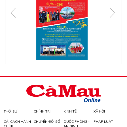
THỜI SỰ
CHÍNH TRỊ
KINH TẾ
XÃ HỘI
CẢI CÁCH HÀNH
CHUYỂN ĐỔI SỐ
QUỐC PHÒNG -
PHÁP LUẬT
CHÍNH
AN NINH