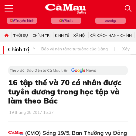
Truyền hình
Radio
ភាសាខ្មែរ
THỜI SỰ
CHÍNH TRỊ
KINH TẾ
XÃ HỘI
CẢI CÁCH HÀNH CHÍNH
Chính trị
Bảo vệ nền tảng tư tưởng của Đảng
Xây dự
Theo dõi Báo điện tử Cà Mau trên
16 tập thể và 70 cá nhân được
tuyên dương trong học tập và
làm theo Bác
19 tháng 05 2017 15:37
(CMO) Sáng 19/5, Ban Thường vụ Đảng