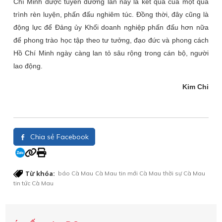
Chí Minh được tuyên dương lần này là kết quả của một quá
trình rèn luyện, phấn đấu nghiêm túc. Đồng thời, đây cũng là
động lực để Đảng ủy Khối doanh nghiệp phấn đấu hơn nữa
để phong trào học tập theo tư tưởng, đạo đức và phong cách
Hồ Chí Minh ngày càng lan tỏ sâu rộng trong cán bộ, người
lao động.
Kim Chi
Chia sẻ Facebook
Từ khóa:
báo Cà Mau
Cà Mau
tin mới Cà Mau
thời sự Cà Mau
tin tức Cà Mau