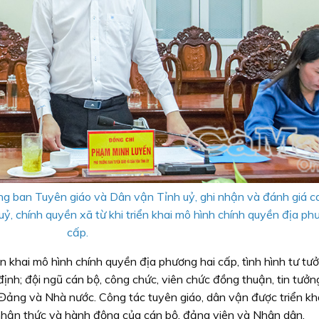
 ban Tuyên giáo và Dân vận Tỉnh uỷ, ghi nhận và đánh giá ca
ỷ, chính quyền xã từ khi triển khai mô hình chính quyền địa ph
cấp.
iển khai mô hình chính quyền địa phương hai cấp, tình hình tư tư
ịnh; đội ngũ cán bộ, công chức, viên chức đồng thuận, tin tưởn
ảng và Nhà nước. Công tác tuyên giáo, dân vận được triển kha
 nhận thức và hành động của cán bộ, đảng viên và Nhân dân.