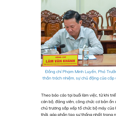
Đồng chí Phạm Minh Luyến, Phó Trưởng
thần trách nhiệm, sự chủ động của cấp u
Theo báo cáo tại buổi làm việc, từ khi tr
cán bộ, đảng viên, công chức cơ bản ổn đ
chủ trương sắp xếp tổ chức bộ máy của Đ
thời, góp phần tạo sự thống nhất trong