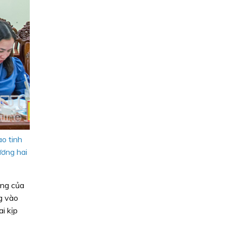
o tinh
ương hai
ởng của
g vào
i kịp