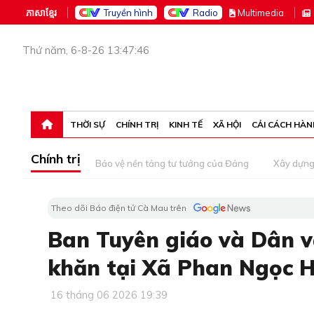
ភាសាខ្មែរ
Truyền hình
Radio
M
ultimedia
Thứ năm, 6-8-26 13:47:46
THỜI SỰ
CHÍNH TRỊ
KINH TẾ
XÃ HỘI
CẢI CÁCH HÀN
Chính trị
Bảo vệ nền tảng tư tưởng của Đảng
Xây dựn
Theo dõi Báo điện tử Cà Mau trên
Ban Tuyên giáo và Dân v
khăn tại Xã Phan Ngọc H
16 tháng 06 2026 19:39