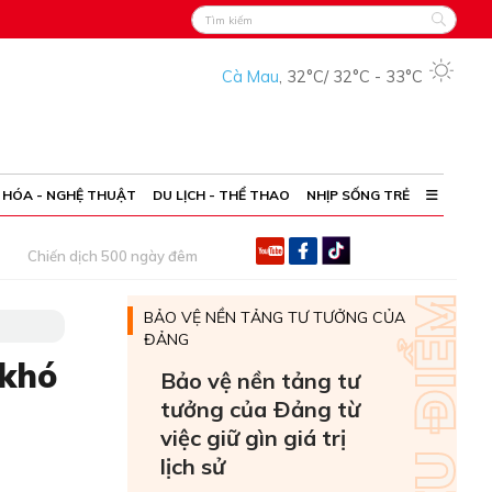
Cà Mau
,
32°C
/
32°C
-
33°C
 HÓA - NGHỆ THUẬT
DU LỊCH - THỂ THAO
NHỊP SỐNG TRẺ
Chiến dịch 500 ngày đêm
BẢO VỆ NỀN TẢNG TƯ TƯỞNG CỦA
ĐẢNG
 khó
Bảo vệ nền tảng tư
tưởng của Ðảng từ
việc giữ gìn giá trị
lịch sử