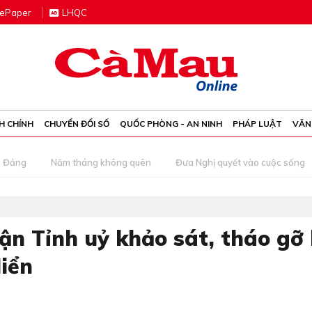
e
P
aper
LHQC
H CHÍNH
CHUYỂN ĐỔI SỐ
QUỐC PHÒNG - AN NINH
PHÁP LUẬT
VĂN
g Đảng
Năm tháng không quên
Đưa Nghị quyết vào cuộc sống
ận Tỉnh uỷ khảo sát, tháo gỡ
iển