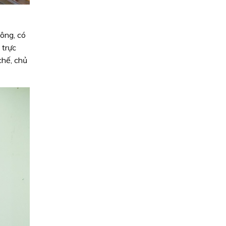
ông, có
 trực
chế, chủ