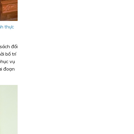
nh thực
 sách đối
i bố trí
 phục vụ
ai đoạn