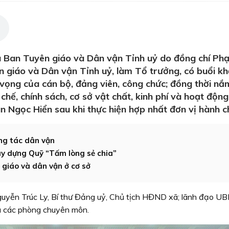
a Ban Tuyên giáo và Dân vận Tỉnh uỷ do đồng chí Ph
 giáo và Dân vận Tỉnh uỷ, làm Tổ trưởng, có buổi kh
n vọng của cán bộ, đảng viên, công chức; đồng thời nắ
hế, chính sách, cơ sở vật chất, kinh phí và hoạt độn
n Ngọc Hiển sau khi thực hiện hợp nhất đơn vị hành c
ng tác dân vận
ây dựng Quỹ “Tấm lòng sẻ chia”
 giáo và dân vận ở cơ sở
Nguyễn Trúc Ly, Bí thư Đảng uỷ, Chủ tịch HĐND xã; lãnh đạo U
à các phòng chuyên môn.