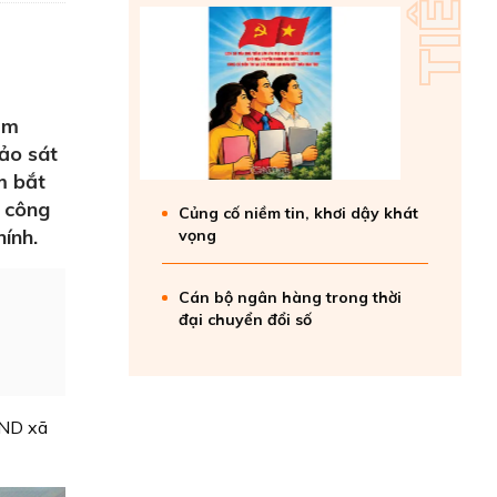
ạm
ảo sát
m bắt
g công
Củng cố niềm tin, khơi dậy khát
hính.
vọng
Cán bộ ngân hàng trong thời
đại chuyển đổi số
BND xã