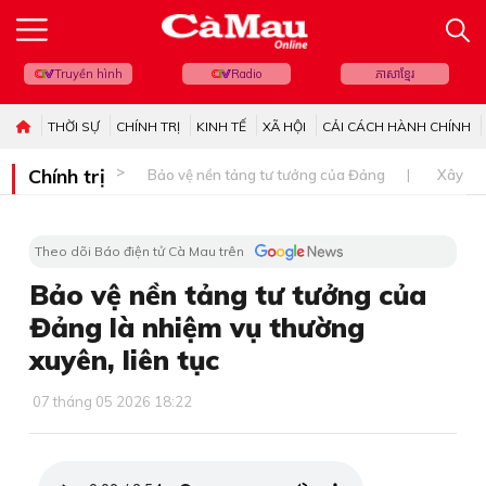
Truyền hình
Radio
ភាសាខ្មែរ
THỜI SỰ
CHÍNH TRỊ
KINH TẾ
XÃ HỘI
CẢI CÁCH HÀNH CHÍNH
Chính trị
Bảo vệ nền tảng tư tưởng của Đảng
Xây dự
Theo dõi Báo điện tử Cà Mau trên
Bảo vệ nền tảng tư tưởng của
Đảng là nhiệm vụ thường
xuyên, liên tục
07 tháng 05 2026 18:22