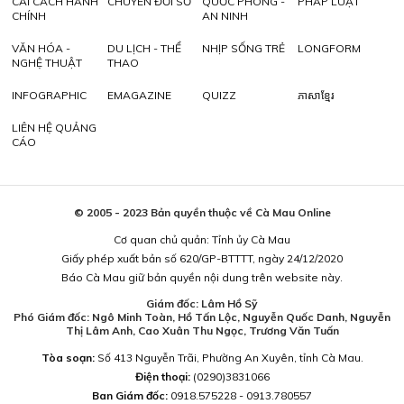
CẢI CÁCH HÀNH
CHUYỂN ĐỔI SỐ
QUỐC PHÒNG -
PHÁP LUẬT
CHÍNH
AN NINH
VĂN HÓA -
DU LỊCH - THỂ
NHỊP SỐNG TRẺ
LONGFORM
NGHỆ THUẬT
THAO
INFOGRAPHIC
EMAGAZINE
QUIZZ
ភាសាខ្មែរ
LIÊN HỆ QUẢNG
CÁO
© 2005 - 2023 Bản quyền thuộc về Cà Mau Online
Cơ quan chủ quản: Tỉnh ủy Cà Mau
Giấy phép xuất bản số 620/GP-BTTTT, ngày 24/12/2020
Báo Cà Mau giữ bản quyền nội dung trên website này.
Giám đốc: Lâm Hồ Sỹ
Phó Giám đốc: Ngô Minh Toàn, Hồ Tấn Lộc, Nguyễn Quốc Danh, Nguyễn
Thị Lâm Anh, Cao Xuân Thu Ngọc, Trương Văn Tuấn
Tòa soạn:
Số 413 Nguyễn Trãi, Phường An Xuyên, tỉnh Cà Mau.
Điện thoại:
(0290)3831066
Ban Giám đốc:
0918.575228 - 0913.780557