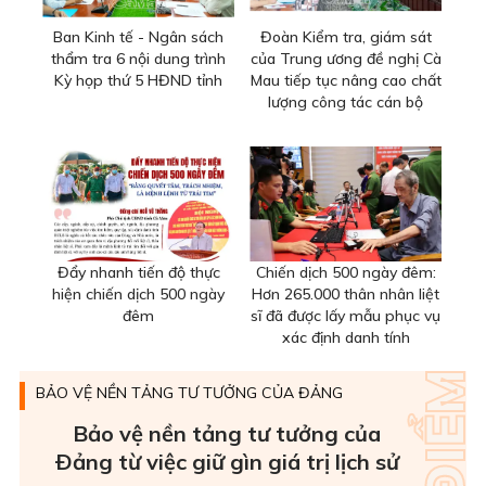
Ban Kinh tế - Ngân sách
Đoàn Kiểm tra, giám sát
thẩm tra 6 nội dung trình
của Trung ương đề nghị Cà
Kỳ họp thứ 5 HĐND tỉnh
Mau tiếp tục nâng cao chất
lượng công tác cán bộ
Đẩy nhanh tiến độ thực
Chiến dịch 500 ngày đêm:
hiện chiến dịch 500 ngày
Hơn 265.000 thân nhân liệt
đêm
sĩ đã được lấy mẫu phục vụ
xác định danh tính
BẢO VỆ NỀN TẢNG TƯ TƯỞNG CỦA ĐẢNG
Bảo vệ nền tảng tư tưởng của
Ðảng từ việc giữ gìn giá trị lịch sử