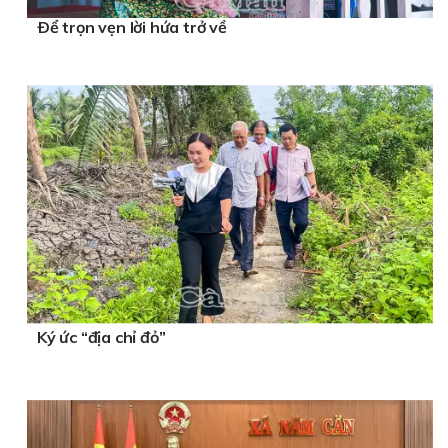
Ðể trọn vẹn lời hứa trở về
Ký ức “địa chỉ đỏ”