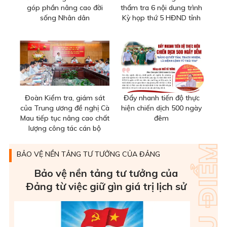
góp phần nâng cao đời
thẩm tra 6 nội dung trình
sống Nhân dân
Kỳ họp thứ 5 HĐND tỉnh
Đoàn Kiểm tra, giám sát
Đẩy nhanh tiến độ thực
của Trung ương đề nghị Cà
hiện chiến dịch 500 ngày
Mau tiếp tục nâng cao chất
đêm
lượng công tác cán bộ
BẢO VỆ NỀN TẢNG TƯ TƯỞNG CỦA ĐẢNG
Bảo vệ nền tảng tư tưởng của
Ðảng từ việc giữ gìn giá trị lịch sử