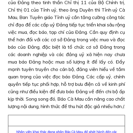
của Ðảng theo tinh thần Chỉ thị 11 của Bộ Chính trị,
Chỉ thị 01 của Tỉnh uỷ, theo ông Duyên thì Tỉnh uỷ Cà
Mau, Ban Tuyên giáo Tỉnh uỷ cần tăng cường công tác
chỉ đạo để các cấp uỷ Ðảng tiếp tục triển khai sâu rộng
việc mua, đọc báo, tạp chí của Ðảng. Cần quy định cụ
thể hơn đối với các cơ sở Ðảng trong việc mua và đọc
báo của Ðảng, đặc biệt là tổ chức cơ sở Ðảng trong
các doanh nghiệp và các đảng uỷ xã hiện nay chưa
mua báo Ðảng hoặc mua số lượng ít để lấy có. Ðẩy
mạnh tuyên truyền cho cán bộ, đảng viên hiểu về tầm
quan trọng của việc đọc báo Ðảng. Các cấp uỷ, chính
quyền tiếp tục phối hợp, hỗ trợ bưu điện cả về kinh phí
cũng như điều kiện để đưa báo Ðảng về đến chi bộ ấp
kịp thời. Song song đó, Báo Cà Mau cần nâng cao chất
lượng nội dung, hình thức để thu hút độc giả nhiều hơn./.
Nhân viên khai thác đang phân Báo Cà Mau để phát hành đến các