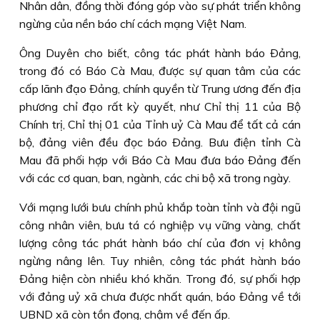
Nhân dân, đồng thời đóng góp vào sự phát triển không
ngừng của nền báo chí cách mạng Việt Nam.
Ông Duyên cho biết, công tác phát hành báo Ðảng,
trong đó có Báo Cà Mau, được sự quan tâm của các
cấp lãnh đạo Ðảng, chính quyền từ Trung ương đến địa
phương chỉ đạo rất kỳ quyết, như Chỉ thị 11 của Bộ
Chính trị, Chỉ thị 01 của Tỉnh uỷ Cà Mau để tất cả cán
bộ, đảng viên đều đọc báo Ðảng. Bưu điện tỉnh Cà
Mau đã phối hợp với Báo Cà Mau đưa báo Ðảng đến
với các cơ quan, ban, ngành, các chi bộ xã trong ngày.
Với mạng lưới bưu chính phủ khắp toàn tỉnh và đội ngũ
công nhân viên, bưu tá có nghiệp vụ vững vàng, chất
lượng công tác phát hành báo chí của đơn vị không
ngừng nâng lên. Tuy nhiên, công tác phát hành báo
Ðảng hiện còn nhiều khó khăn. Trong đó, sự phối hợp
với đảng uỷ xã chưa được nhất quán, báo Ðảng về tới
UBND xã còn tồn đọng, chậm về đến ấp.