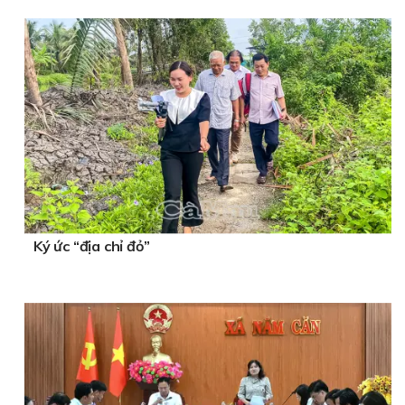
Ký ức “địa chỉ đỏ”