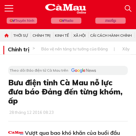
Truyền hình
Radio
ភាសាខ្មែរ
THỜI SỰ
CHÍNH TRỊ
KINH TẾ
XÃ HỘI
CẢI CÁCH HÀNH CHÍNH
Chính trị
Bảo vệ nền tảng tư tưởng của Đảng
Xây dự
Theo dõi Báo điện tử Cà Mau trên
Bưu điện tỉnh Cà Mau nỗ lực
đưa báo Đảng đến từng khóm,
ấp
28 tháng 12 2016 08:23
Vượt qua bao khó khăn của buổi đầu