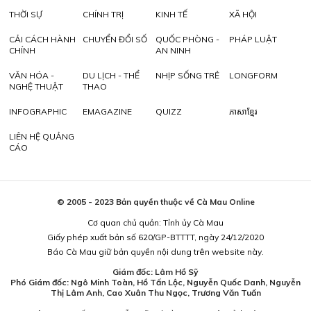
THỜI SỰ
CHÍNH TRỊ
KINH TẾ
XÃ HỘI
CẢI CÁCH HÀNH
CHUYỂN ĐỔI SỐ
QUỐC PHÒNG -
PHÁP LUẬT
CHÍNH
AN NINH
VĂN HÓA -
DU LỊCH - THỂ
NHỊP SỐNG TRẺ
LONGFORM
NGHỆ THUẬT
THAO
INFOGRAPHIC
EMAGAZINE
QUIZZ
ភាសាខ្មែរ
LIÊN HỆ QUẢNG
CÁO
© 2005 - 2023 Bản quyền thuộc về Cà Mau Online
Cơ quan chủ quản: Tỉnh ủy Cà Mau
Giấy phép xuất bản số 620/GP-BTTTT, ngày 24/12/2020
Báo Cà Mau giữ bản quyền nội dung trên website này.
Giám đốc: Lâm Hồ Sỹ
Phó Giám đốc: Ngô Minh Toàn, Hồ Tấn Lộc, Nguyễn Quốc Danh, Nguyễn
Thị Lâm Anh, Cao Xuân Thu Ngọc, Trương Văn Tuấn