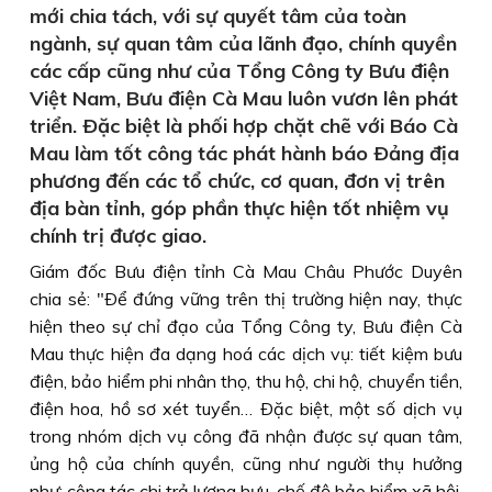
mới chia tách, với sự quyết tâm của toàn
ngành, sự quan tâm của lãnh đạo, chính quyền
các cấp cũng như của Tổng Công ty Bưu điện
Việt Nam, Bưu điện Cà Mau luôn vươn lên phát
triển. Ðặc biệt là phối hợp chặt chẽ với Báo Cà
Mau làm tốt công tác phát hành báo Ðảng địa
phương đến các tổ chức, cơ quan, đơn vị trên
địa bàn tỉnh, góp phần thực hiện tốt nhiệm vụ
chính trị được giao.
Giám đốc Bưu điện tỉnh Cà Mau Châu Phước Duyên
chia sẻ: "Ðể đứng vững trên thị trường hiện nay, thực
hiện theo sự chỉ đạo của Tổng Công ty, Bưu điện Cà
Mau thực hiện đa dạng hoá các dịch vụ: tiết kiệm bưu
điện, bảo hiểm phi nhân thọ, thu hộ, chi hộ, chuyển tiền,
điện hoa, hồ sơ xét tuyển… Ðặc biệt, một số dịch vụ
trong nhóm dịch vụ công đã nhận được sự quan tâm,
ủng hộ của chính quyền, cũng như người thụ hưởng
như: công tác chi trả lương hưu, chế độ bảo hiểm xã hội,