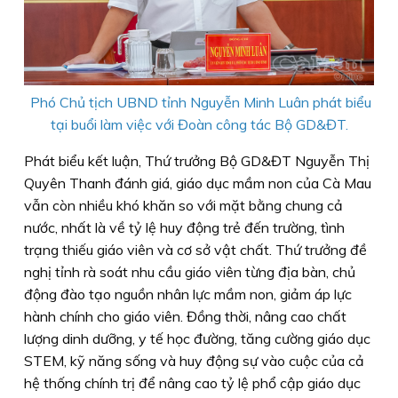
Phó Chủ tịch UBND tỉnh Nguyễn Minh Luân phát biểu
tại buổi làm việc với Đoàn công tác Bộ GD&ĐT.
Phát biểu kết luận, Thứ trưởng Bộ GD&ĐT Nguyễn Thị
Quyên Thanh đánh giá, giáo dục mầm non của Cà Mau
vẫn còn nhiều khó khăn so với mặt bằng chung cả
nước, nhất là về tỷ lệ huy động trẻ đến trường, tình
trạng thiếu giáo viên và cơ sở vật chất. Thứ trưởng đề
nghị tỉnh rà soát nhu cầu giáo viên từng địa bàn, chủ
động đào tạo nguồn nhân lực mầm non, giảm áp lực
hành chính cho giáo viên. Đồng thời, nâng cao chất
lượng dinh dưỡng, y tế học đường, tăng cường giáo dục
STEM, kỹ năng sống và huy động sự vào cuộc của cả
hệ thống chính trị để nâng cao tỷ lệ phổ cập giáo dục