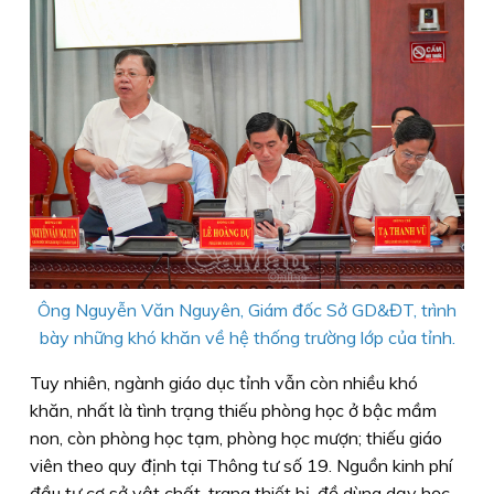
Ông Nguyễn Văn Nguyên, Giám đốc Sở GD&ĐT, trình
bày những khó khăn về hệ thống trường lớp của tỉnh.
Tuy nhiên, ngành giáo dục tỉnh vẫn còn nhiều khó
khăn, nhất là tình trạng thiếu phòng học ở bậc mầm
non, còn phòng học tạm, phòng học mượn; thiếu giáo
viên theo quy định tại Thông tư số 19. Nguồn kinh phí
đầu tư cơ sở vật chất, trang thiết bị, đồ dùng dạy học