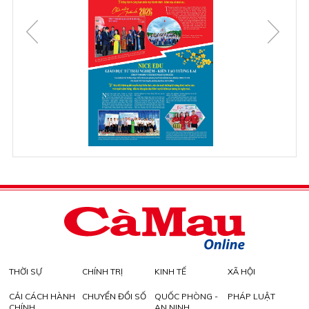
THỜI SỰ
CHÍNH TRỊ
KINH TẾ
XÃ HỘI
CẢI CÁCH HÀNH
CHUYỂN ĐỔI SỐ
QUỐC PHÒNG -
PHÁP LUẬT
CHÍNH
AN NINH