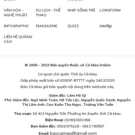
VĂN HÓA -
DU LỊCH - THỂ
NHỊP SỐNG TRẺ
LONGFORM
NGHỆ THUẬT
THAO
INFOGRAPHIC
EMAGAZINE
QUIZZ
ភាសាខ្មែរ
LIÊN HỆ QUẢNG
CÁO
© 2005 - 2023 Bản quyền thuộc về Cà Mau Online
Cơ quan chủ quản: Tỉnh ủy Cà Mau
Giấy phép xuất bản số 620/GP-BTTTT, ngày 24/12/2020
Báo Cà Mau giữ bản quyền nội dung trên website này.
Giám đốc: Lâm Hồ Sỹ
Phó Giám đốc: Ngô Minh Toàn, Hồ Tấn Lộc, Nguyễn Quốc Danh, Nguyễn
Thị Lâm Anh, Cao Xuân Thu Ngọc, Trương Văn Tuấn
Tòa soạn:
Số 413 Nguyễn Trãi, Phường An Xuyên, tỉnh Cà Mau.
Điện thoại:
(0290)3831066
Ban Giám đốc:
0918.575228 - 0913.780557
baocamau@gmail.com
Email: