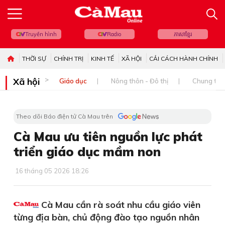
Truyền hình
Radio
ភាសាខ្មែរ
THỜI SỰ
CHÍNH TRỊ
KINH TẾ
XÃ HỘI
CẢI CÁCH HÀNH CHÍNH
Xã hội
Giáo dục
Nông thôn - Đô thị
Chung tay 
Theo dõi Báo điện tử Cà Mau trên
Cà Mau ưu tiên nguồn lực phát
triển giáo dục mầm non
16 tháng 05 2026 18:26
Cà Mau cần rà soát nhu cầu giáo viên
từng địa bàn, chủ động đào tạo nguồn nhân