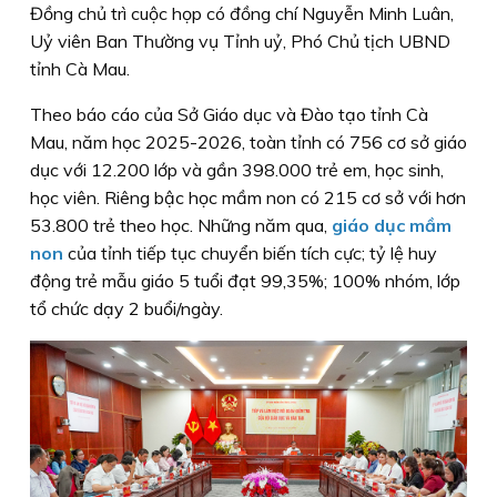
Đồng chủ trì cuộc họp có đồng chí Nguyễn Minh Luân,
Uỷ viên Ban Thường vụ Tỉnh uỷ, Phó Chủ tịch UBND
tỉnh Cà Mau.
Theo báo cáo của Sở Giáo dục và Đào tạo tỉnh Cà
Mau, năm học 2025-2026, toàn tỉnh có 756 cơ sở giáo
dục với 12.200 lớp và gần 398.000 trẻ em, học sinh,
học viên. Riêng bậc học mầm non có 215 cơ sở với hơn
53.800 trẻ theo học. Những năm qua,
giáo dục mầm
non
của tỉnh tiếp tục chuyển biến tích cực; tỷ lệ huy
động trẻ mẫu giáo 5 tuổi đạt 99,35%; 100% nhóm, lớp
tổ chức dạy 2 buổi/ngày.