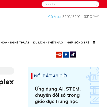
Cà Mau
,
32°C
/
32°C
-
33°C
 HÓA - NGHỆ THUẬT
DU LỊCH - THỂ THAO
NHỊP SỐNG TRẺ
NỔI BẬT 48 GIỜ
plex
Ứng dụng AI, STEM,
chuyển đổi số trong
giáo dục trung học