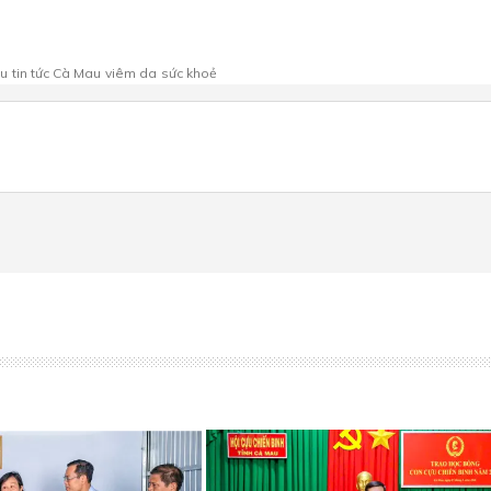
au
tin tức Cà Mau
viêm da
sức khoẻ