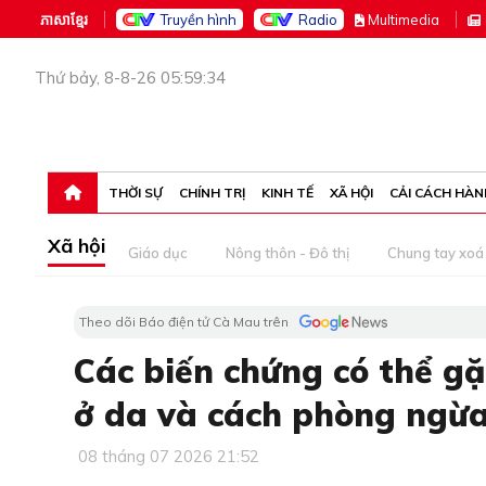
ភាសាខ្មែរ
Truyền hình
Radio
M
ultimedia
Thứ bảy, 8-8-26 05:59:34
THỜI SỰ
CHÍNH TRỊ
KINH TẾ
XÃ HỘI
CẢI CÁCH HÀN
Xã hội
Giáo dục
Nông thôn - Đô thị
Chung tay xoá 
Theo dõi Báo điện tử Cà Mau trên
Các biến chứng có thể gặ
ở da và cách phòng ngừ
08 tháng 07 2026 21:52