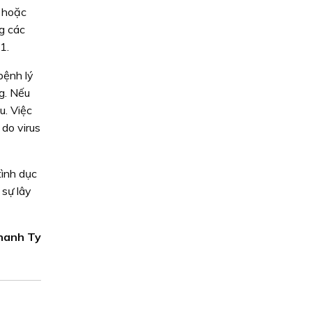
 hoặc
g các
1.
bệnh lý
ng. Nếu
u. Việc
do virus
tình dục
sự lây
hanh Ty