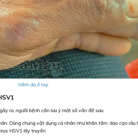
Viêm da ở tay.
 HSV1
ây ra, người bệnh cần lưu ý một số vần đề sau:
hân: Dùng chung vật dụng cá nhân như khăn tắm, dao cạo râu
irus HSV1 lây truyền.