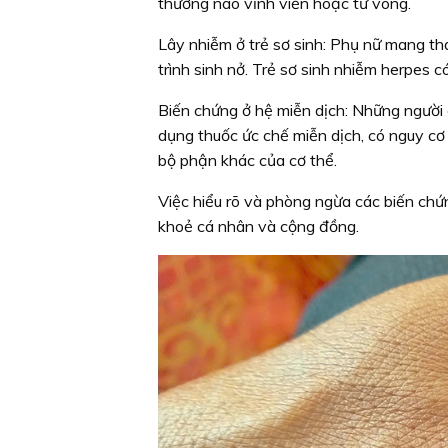
thương não vĩnh viễn hoặc tử vong.
Lây nhiễm ở trẻ sơ sinh:
Phụ nữ mang thai
trình sinh nở. Trẻ sơ sinh nhiễm herpes 
Biến chứng ở hệ miễn dịch:
Những người 
dụng thuốc ức chế miễn dịch, có nguy cơ
bộ phận khác của cơ thể.
Việc hiểu rõ và phòng ngừa các biến chứ
khoẻ cá nhân và cộng đồng.