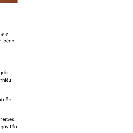
nguy
hi bệnh
gười
 nhiều
hí dẫn
herpes.
 gây tổn