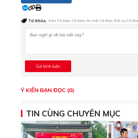
Từ khóa:
báo Cà Mau
Cà Mau
tin mới Cà Mau
thời sự Cà M
Ý KIẾN BẠN ĐỌC (0)
TIN CÙNG CHUYÊN MỤC