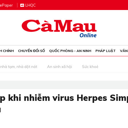
e
P
aper
LHQC
H CHÍNH
CHUYỂN ĐỔI SỐ
QUỐC PHÒNG - AN NINH
PHÁP LUẬT
VĂN
nhà tạm, nhà dột nát
An sinh xã hội
Sức khoẻ
p khi nhiễm virus Herpes Sim
a