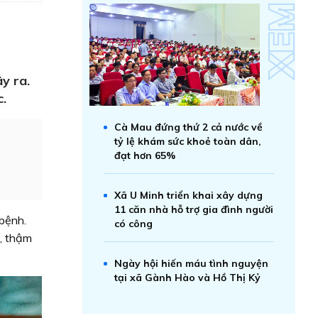
y ra.
c.
Cà Mau đứng thứ 2 cả nước về
tỷ lệ khám sức khoẻ toàn dân,
đạt hơn 65%
Xã U Minh triển khai xây dựng
11 căn nhà hỗ trợ gia đình người
 bệnh.
có công
, thậm
Ngày hội hiến máu tình nguyện
tại xã Gành Hào và Hồ Thị Kỷ