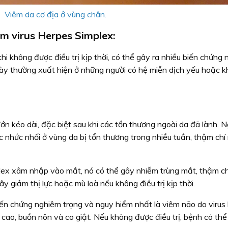
Viêm da cơ địa ở vùng chân.
ễm virus Herpes Simplex:
hi không được điều trị kịp thời, có thể gây ra nhiều biến chứng 
này thường xuất hiện ở những người có hệ miễn dịch yếu hoặc k
n kéo dài, đặc biệt sau khi các tổn thương ngoài da đã lành. N
 nhức nhối ở vùng da bị tổn thương trong nhiều tuần, thậm chí
lex xâm nhập vào mắt, nó có thể gây nhiễm trùng mắt, thậm c
y giảm thị lực hoặc mù loà nếu không điều trị kịp thời.
ến chứng nghiêm trọng và nguy hiểm nhất là viêm não do virus 
cao, buồn nôn và co giật. Nếu không được điều trị, bệnh có thể