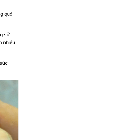
ng quá
g sử
n nhiều
 sức