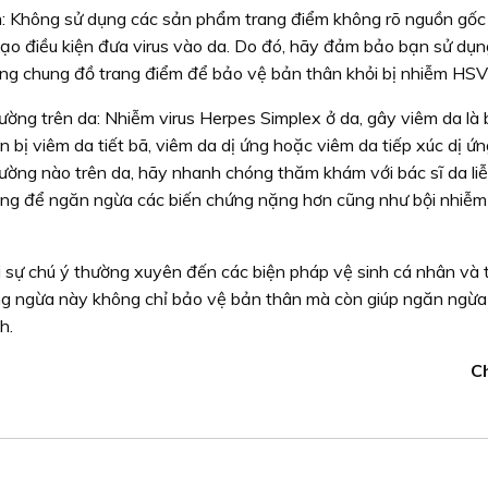
m: Không sử dụng các sản phẩm trang điểm không rõ nguồn gốc
ạo điều kiện đưa virus vào da. Do đó, hãy đảm bảo bạn sử dụn
ùng chung đồ trang điểm để bảo vệ bản thân khỏi bị nhiễm HSV
thường trên da: Nhiễm virus Herpes Simplex ở da, gây viêm da là 
 bị viêm da tiết bã, viêm da dị ứng hoặc viêm da tiếp xúc dị ứ
ường nào trên da, hãy nhanh chóng thăm khám với bác sĩ da liễ
rọng để ngăn ngừa các biến chứng nặng hơn cũng như bội nhiễm 
 sự chú ý thường xuyên đến các biện pháp vệ sinh cá nhân và 
ng ngừa này không chỉ bảo vệ bản thân mà còn giúp ngăn ngừa 
h.
C