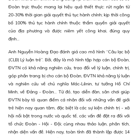
Đoàn trực thuộc mang lại hiệu quả thiết thực: rút ngắn từ
20-30% thời gian giải quyết thủ tục hành chính; kịp thời công
bố 100% thủ tục hành chính thuộc thẩm quyền giải quyết
của địa phương và được niêm yết công khai, đúng quy
định...
Anh Nguyễn Hoàng Đạo đánh giá cao mô hình “Câu lạc bộ
(CLB) Lý luận trẻ”. Bởi, đây là mô hình tập hợp cán bộ Đoàn,
ĐVTN có khả năng nghiên cứu, trao đổi về lý luận, chính trị,
góp phần trang bị cho cán bộ Đoàn, ĐVTN khả năng lý luận
và nghiên cứu về chủ nghĩa Mác-Lênin, tư tưởng Hồ Chí
Minh, về Đảng - Đoàn... Từ đó, tạo diễn đàn, sân chơi giúp
ĐVTN bày tỏ quan điểm cá nhân đối với những vấn đề giới
trẻ hiện nay quan tâm, đặc biệt là các sự kiện chính trị - xã
hội nổi bật trong nước và quốc tế, các vấn đề đặt ra đối với
tổ chức Đoàn - Hội - Đội; cùng nhau thảo luận, phân tích,
nhận diện vấn đề. Hiện nay, toàn tỉnh đã thành lập được 14