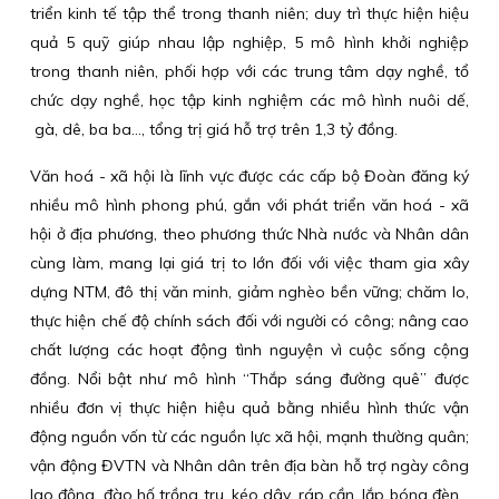
triển kinh tế tập thể trong thanh niên; duy trì thực hiện hiệu
quả 5 quỹ giúp nhau lập nghiệp, 5 mô hình khởi nghiệp
trong thanh niên, phối hợp với các trung tâm dạy nghề, tổ
chức dạy nghề, học tập kinh nghiệm các mô hình nuôi dế,
gà, dê, ba ba…, tổng trị giá hỗ trợ trên 1,3 tỷ đồng.
Văn hoá - xã hội là lĩnh vực được các cấp bộ Đoàn đăng ký
nhiều mô hình phong phú, gắn với phát triển văn hoá - xã
hội ở địa phương, theo phương thức Nhà nước và Nhân dân
cùng làm, mang lại giá trị to lớn đối với việc tham gia xây
dựng NTM, đô thị văn minh, giảm nghèo bền vững; chăm lo,
thực hiện chế độ chính sách đối với người có công; nâng cao
chất lượng các hoạt động tình nguyện vì cuộc sống cộng
đồng. Nổi bật như mô hình “Thắp sáng đường quê” được
nhiều đơn vị thực hiện hiệu quả bằng nhiều hình thức vận
động nguồn vốn từ các nguồn lực xã hội, mạnh thường quân;
vận động ĐVTN và Nhân dân trên địa bàn hỗ trợ ngày công
lao động, đào hố trồng trụ, kéo dây, ráp cần, lắp bóng đèn...