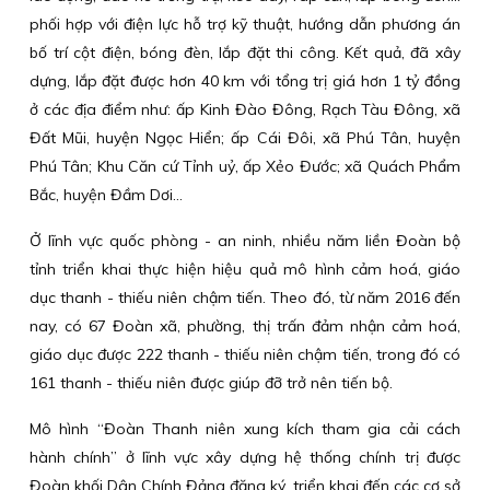
phối hợp với điện lực hỗ trợ kỹ thuật, hướng dẫn phương án
bố trí cột điện, bóng đèn, lắp đặt thi công. Kết quả, đã xây
dựng, lắp đặt được hơn 40 km với tổng trị giá hơn 1 tỷ đồng
ở các địa điểm như: ấp Kinh Đào Đông, Rạch Tàu Đông, xã
Đất Mũi, huyện Ngọc Hiển; ấp Cái Đôi, xã Phú Tân, huyện
Phú Tân; Khu Căn cứ Tỉnh uỷ, ấp Xẻo Đước; xã Quách Phẩm
Bắc, huyện Đầm Dơi…
Ở lĩnh vực quốc phòng - an ninh, nhiều năm liền Đoàn bộ
tỉnh triển khai thực hiện hiệu quả mô hình cảm hoá, giáo
dục thanh - thiếu niên chậm tiến. Theo đó, từ năm 2016 đến
nay, có 67 Đoàn xã, phường, thị trấn đảm nhận cảm hoá,
giáo dục được 222 thanh - thiếu niên chậm tiến, trong đó có
161 thanh - thiếu niên được giúp đỡ trở nên tiến bộ.
Mô hình “Đoàn Thanh niên xung kích tham gia cải cách
hành chính” ở lĩnh vực xây dựng hệ thống chính trị được
Đoàn khối Dân Chính Đảng đăng ký, triển khai đến các cơ sở