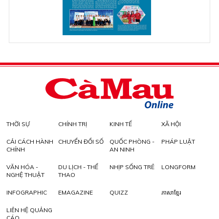
THỜI SỰ
CHÍNH TRỊ
KINH TẾ
XÃ HỘI
CẢI CÁCH HÀNH
CHUYỂN ĐỔI SỐ
QUỐC PHÒNG -
PHÁP LUẬT
CHÍNH
AN NINH
VĂN HÓA -
DU LỊCH - THỂ
NHỊP SỐNG TRẺ
LONGFORM
NGHỆ THUẬT
THAO
INFOGRAPHIC
EMAGAZINE
QUIZZ
ភាសាខ្មែរ
LIÊN HỆ QUẢNG
CÁO