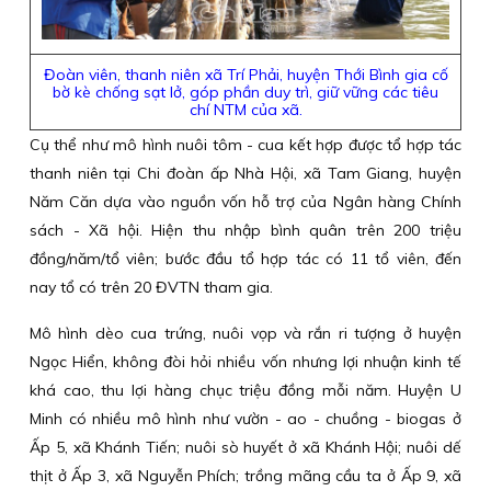
Đoàn viên, thanh niên xã Trí Phải, huyện Thới Bình gia cố
bờ kè chống sạt lở, góp phần duy trì, giữ vững các tiêu
chí NTM của xã.
Cụ thể như mô hình nuôi tôm - cua kết hợp được tổ hợp tác
thanh niên tại Chi đoàn ấp Nhà Hội, xã Tam Giang, huyện
Năm Căn dựa vào nguồn vốn hỗ trợ của Ngân hàng Chính
sách - Xã hội. Hiện thu nhập bình quân trên 200 triệu
đồng/năm/tổ viên; bước đầu tổ hợp tác có 11 tổ viên, đến
nay tổ có trên 20 ĐVTN tham gia.
Mô hình dèo cua trứng, nuôi vọp và rắn ri tượng ở huyện
Ngọc Hiển, không đòi hỏi nhiều vốn nhưng lợi nhuận kinh tế
khá cao, thu lợi hàng chục triệu đồng mỗi năm. Huyện U
Minh có nhiều mô hình như vườn - ao - chuồng - biogas ở
Ấp 5, xã Khánh Tiến; nuôi sò huyết ở xã Khánh Hội; nuôi dế
thịt ở Ấp 3, xã Nguyễn Phích; trồng mãng cầu ta ở Ấp 9, xã