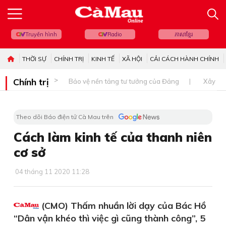
Truyền hình
Radio
ភាសាខ្មែរ
THỜI SỰ
CHÍNH TRỊ
KINH TẾ
XÃ HỘI
CẢI CÁCH HÀNH CHÍNH
Chính trị
Bảo vệ nền tảng tư tưởng của Đảng
Xây dự
Theo dõi Báo điện tử Cà Mau trên
Cách làm kinh tế của thanh niên
cơ sở
04 tháng 11 2020 11:28
(CMO) Thấm nhuần lời dạy của Bác Hồ
“Dân vận khéo thì việc gì cũng thành công”, 5