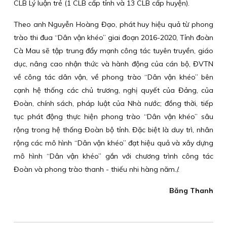
CLB Lý luận trẻ (1 CLB cấp tỉnh và 13 CLB cấp huyện).
Theo anh Nguyễn Hoàng Đạo, phát huy hiệu quả từ phong
trào thi đua “Dân vận khéo” giai đoạn 2016-2020, Tỉnh đoàn
Cà Mau sẽ tập trung đẩy mạnh công tác tuyên truyền, giáo
dục, nâng cao nhận thức và hành động của cán bộ, ĐVTN
về công tác dân vận, về phong trào “Dân vận khéo” bên
cạnh hệ thống các chủ trương, nghị quyết của Đảng, của
Đoàn, chính sách, pháp luật của Nhà nước; đồng thời, tiếp
tục phát động thực hiện phong trào “Dân vận khéo” sâu
rộng trong hệ thống Đoàn bộ tỉnh. Đặc biệt là duy trì, nhân
rộng các mô hình “Dân vận khéo” đạt hiệu quả và xây dựng
mô hình “Dân vận khéo” gắn với chương trình công tác
Đoàn và phong trào thanh - thiếu nhi hàng năm./.
Băng Thanh