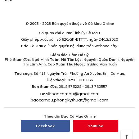
© 2005 - 2023 Bản quyền thuộc về Cà Mau Online
Cơ quan chủ quản: Tỉnh ủy Cà Mau
Giấy phép xuất bản số 620/GP-BTTTT, ngày 24/12/2020
Báo Cà Mau giữ bản quyền nội dung trên website này.
Giám đốc: Lâm Hồ Sỹ
Phó Giám đốc: Ngô Minh Toàn, Hồ Tấn Lộc, Nguyễn Quốc Danh, Nguyễn
Thị Lâm Anh, Cao Xuân Thu Ngọc, Trương Văn Tuấn
Tòa soạn:
Số 413 Nguyễn Trãi, Phường An Xuyên, tỉnh Cà Mau.
Điện thoại:
(0290)3831066
Ban Giám đốc:
0918.575228 - 0913.780557
baocamau@gmail.com
Email:
baocamau.phongkythuat@gmail.com
Theo dõi Báo Cà Mau Online
Facebook
Youtube