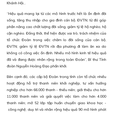
Khánh Hội…
“Hiệu quả mang lại từ các mô hình trước hết là ổn định đời
sống, tăng thu nhập cho gia đình cán bộ, ĐVTN; từ đó góp
phần nâng cao chất lượng đời sống, giảm tỷ lệ hộ nghèo, hộ
cận nghèo. Đồng thời, thể hiện được vai trò, trách nhiệm của
tổ chức Đoàn trong việc chăm lo đời sống của cán bộ,
ĐVTN; giảm tỷ lệ ĐVTN rời địa phương đi làm ăn xa do
không có công việc ổn định. Nhiều mô hình kinh tế hiệu quả
đã và đang được nhân rộng trong toàn Đoàn”, Bí thư Tỉnh
đoàn Nguyễn Hoàng Đạo phấn khởi.
Bên cạnh đó, các cấp bộ Đoàn trong tỉnh còn tổ chức nhiều
hoạt động hỗ trợ thanh niên khởi nghiệp, tư vấn hướng
nghiệp cho hơn 66.000 thanh - thiếu niên; giới thiệu cho hơn
11.000 thanh niên và giải quyết việc làm cho hơn 4.000
thanh niên; mở 52 lớp tập huấn chuyển giao khoa học -
công nghệ; duy trì và nhân rộng hiệu quả 90 mô hình phát