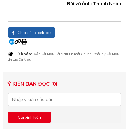
Bài và ảnh: Thanh Nhàn
Chia sẻ Facebook
Từ khóa:
báo Cà Mau
Cà Mau
tin mới Cà Mau
thời sự Cà Mau
tin tức Cà Mau
Ý KIẾN BẠN ĐỌC (0)