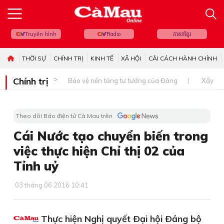
Truyền hình
Radio
ភាសាខ្មែរ
THỜI SỰ
CHÍNH TRỊ
KINH TẾ
XÃ HỘI
CẢI CÁCH HÀNH CHÍNH
Chính trị
Bảo vệ nền tảng tư tưởng của Đảng
Xây dự
Theo dõi Báo điện tử Cà Mau trên
Cái Nước tạo chuyển biến trong
việc thực hiện Chỉ thị 02 của
Tỉnh uỷ
03 tháng 06 2016 10:41
Thực hiện Nghị quyết Ðại hội Ðảng bộ