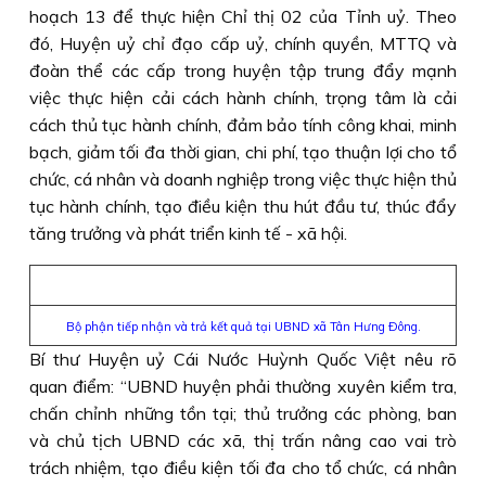
hoạch 13 để thực hiện Chỉ thị 02 của Tỉnh uỷ. Theo
đó, Huyện uỷ chỉ đạo cấp uỷ, chính quyền, MTTQ và
đoàn thể các cấp trong huyện tập trung đẩy mạnh
việc thực hiện cải cách hành chính, trọng tâm là cải
cách thủ tục hành chính, đảm bảo tính công khai, minh
bạch, giảm tối đa thời gian, chi phí, tạo thuận lợi cho tổ
chức, cá nhân và doanh nghiệp trong việc thực hiện thủ
tục hành chính, tạo điều kiện thu hút đầu tư, thúc đẩy
tăng trưởng và phát triển kinh tế - xã hội.
Bộ phận tiếp nhận và trả kết quả tại UBND xã Tân Hưng Ðông.
Bí thư Huyện uỷ Cái Nước Huỳnh Quốc Việt nêu rõ
quan điểm: “UBND huyện phải thường xuyên kiểm tra,
chấn chỉnh những tồn tại; thủ trưởng các phòng, ban
và chủ tịch UBND các xã, thị trấn nâng cao vai trò
trách nhiệm, tạo điều kiện tối đa cho tổ chức, cá nhân