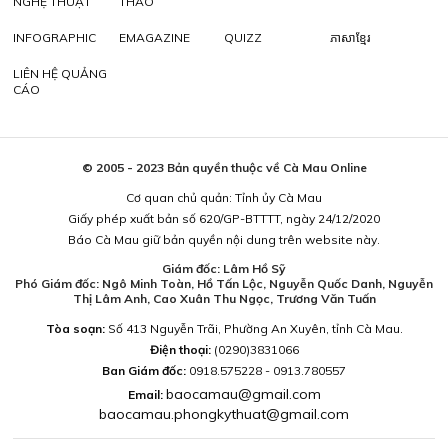
NGHỆ THUẬT
THAO
INFOGRAPHIC
EMAGAZINE
QUIZZ
ភាសាខ្មែរ
LIÊN HỆ QUẢNG
CÁO
© 2005 - 2023 Bản quyền thuộc về Cà Mau Online
Cơ quan chủ quản: Tỉnh ủy Cà Mau
Giấy phép xuất bản số 620/GP-BTTTT, ngày 24/12/2020
Báo Cà Mau giữ bản quyền nội dung trên website này.
Giám đốc: Lâm Hồ Sỹ
Phó Giám đốc: Ngô Minh Toàn, Hồ Tấn Lộc, Nguyễn Quốc Danh, Nguyễn
Thị Lâm Anh, Cao Xuân Thu Ngọc, Trương Văn Tuấn
Tòa soạn:
Số 413 Nguyễn Trãi, Phường An Xuyên, tỉnh Cà Mau.
Điện thoại:
(0290)3831066
Ban Giám đốc:
0918.575228 - 0913.780557
baocamau@gmail.com
Email:
baocamau.phongkythuat@gmail.com