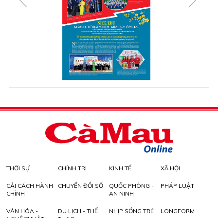
THỜI SỰ
CHÍNH TRỊ
KINH TẾ
XÃ HỘI
CẢI CÁCH HÀNH
CHUYỂN ĐỔI SỐ
QUỐC PHÒNG -
PHÁP LUẬT
CHÍNH
AN NINH
VĂN HÓA -
DU LỊCH - THỂ
NHỊP SỐNG TRẺ
LONGFORM