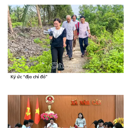
Ký ức “địa chỉ đỏ”