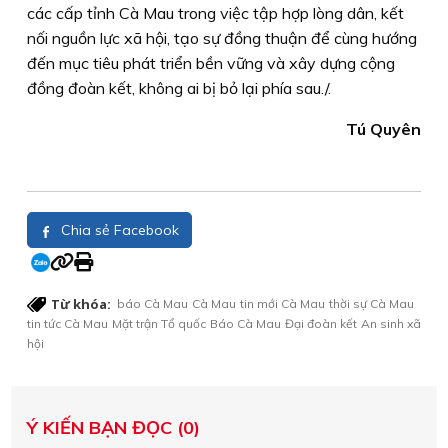
các cấp tỉnh Cà Mau trong việc tập hợp lòng dân, kết
nối nguồn lực xã hội, tạo sự đồng thuận để cùng hướng
đến mục tiêu phát triển bền vững và xây dựng cộng
đồng đoàn kết, không ai bị bỏ lại phía sau./.
Tú Quyên
Chia sẻ Facebook
Từ khóa:
báo Cà Mau
Cà Mau
tin mới Cà Mau
thời sự Cà Mau
tin tức Cà Mau
Mặt trận Tổ quốc
Báo Cà Mau
Đại đoàn kết
An sinh xã
hội
Ý KIẾN BẠN ĐỌC (0)