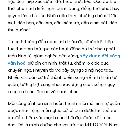
họp dân, tiếp xúc cử tri, đối thoại trực tiếp. Qua đó, kịp
thời phản ánh kiến nghị chính đáng, đồng thời phát huy
quyền làm chủ của Nhân dân theo phương châm “Dân
biết, dân bàn, dân làm, dân kiểm tra, dân giám sát, dân
thụ hưởng”.
Trong 6 tháng đầu năm, tinh thần đại đoàn kết tiếp
tục được lan toả qua các hoạt động hỗ trợ nhau phát
triển kinh tế, giảm nghèo bền vững,
xây dựng đời sống
văn hoá
, giữ gìn an ninh, trật tự, chăm lo giáo dục,
khuyến học, khuyến tài và xây dựng xã hội học tập...
Nhiều khu dân cư trở thành điểm sáng về tinh thần tự
quản, tương trợ, cùng nhau xây dựng cuộc sống ngày
càng an toàn, ấm no và hạnh phúc.
Mỗi công trình an sinh hoàn thành, mỗi mô hình tự quản
được nhân rộng, mỗi nghĩa cử sẻ chia được lan toả đã
bồi đắp thêm sức mạnh của khối đại đoàn kết toàn
dân. Ðó là minh chứng cho vai trò của MTTQ Việt Nam