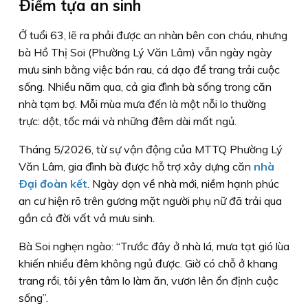
Ðiểm tựa an sinh
Ở tuổi 63, lẽ ra phải được an nhàn bên con cháu, nhưng
bà Hồ Thị Soi (Phường Lý Văn Lâm) vẫn ngày ngày
mưu sinh bằng việc bán rau, cá dạo để trang trải cuộc
sống. Nhiều năm qua, cả gia đình bà sống trong căn
nhà tạm bợ. Mỗi mùa mưa đến là một nỗi lo thường
trực: dột, tốc mái và những đêm dài mất ngủ.
Tháng 5/2026, từ sự vận động của MTTQ Phường Lý
Văn Lâm, gia đình bà được hỗ trợ xây dựng căn
nhà
Ðại đoàn kết
. Ngày dọn về nhà mới, niềm hạnh phúc
an cư hiện rõ trên gương mặt người phụ nữ đã trải qua
gần cả đời vất vả mưu sinh.
Bà Soi nghẹn ngào: “Trước đây ở nhà lá, mưa tạt gió lùa
khiến nhiều đêm không ngủ được. Giờ có chỗ ở khang
trang rồi, tôi yên tâm lo làm ăn, vươn lên ổn định cuộc
sống”.