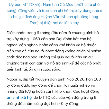
Uỷ ban MTTQ Việt Nam tỉnh Cà Mau (thứ hai từ phải
sang), động viên và trao kinh phí hỗ trợ xây dựng nhà ở
cho gia đình ông Huỳnh Văn Nhanh (phường Láng
Tròn) bị thiệt hại do lốc xoáy.
Ðiểm nhấn trong 6 tháng đầu năm là chương trình hỗ
trợ xây dựng 1.069 căn nhà Ðại đoàn kết cho hộ
nghèo, cận nghèo, hoàn cảnh khó khăn và hộ thuộc
diện con đẻ của người hoạt động kháng chiến bị nhiễm
chất độc hoá học. Không chỉ giúp người dân an cư,
chương trình còn gắn với hỗ trợ sinh kế để các hộ phát
triển kinh tế, ổn định cuộc sống.
Ngoài ra, dịp tết Nguyên đán Bính Ngọ 2026, hơn 100
tỷ đồng được huy động để chăm lo người nghèo và
những đối tượng hoàn cảnh khó khăn. Các hoạt động
an sinh xã hội
do MTTQ các cấp vận động trong 6
tháng đầu năm cũng đạt hơn 40 tỷ đồng.