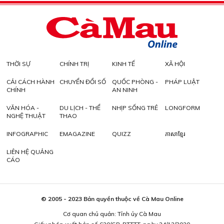
THỜI SỰ
CHÍNH TRỊ
KINH TẾ
XÃ HỘI
CẢI CÁCH HÀNH
CHUYỂN ĐỔI SỐ
QUỐC PHÒNG -
PHÁP LUẬT
CHÍNH
AN NINH
VĂN HÓA -
DU LỊCH - THỂ
NHỊP SỐNG TRẺ
LONGFORM
NGHỆ THUẬT
THAO
INFOGRAPHIC
EMAGAZINE
QUIZZ
ភាសាខ្មែរ
LIÊN HỆ QUẢNG
CÁO
© 2005 - 2023 Bản quyền thuộc về Cà Mau Online
Cơ quan chủ quản: Tỉnh ủy Cà Mau