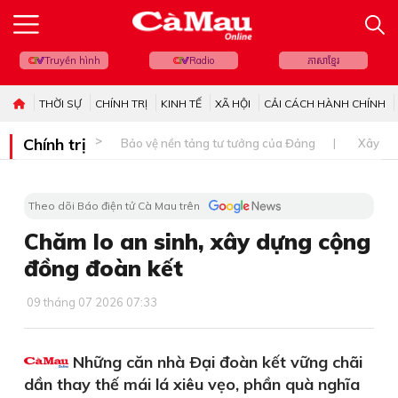
Truyền hình
Radio
ភាសាខ្មែរ
THỜI SỰ
CHÍNH TRỊ
KINH TẾ
XÃ HỘI
CẢI CÁCH HÀNH CHÍNH
Chính trị
Bảo vệ nền tảng tư tưởng của Đảng
Xây dự
Theo dõi Báo điện tử Cà Mau trên
Chăm lo an sinh, xây dựng cộng
đồng đoàn kết
09 tháng 07 2026 07:33
Những căn nhà Ðại đoàn kết vững chãi
dần thay thế mái lá xiêu vẹo, phần quà nghĩa