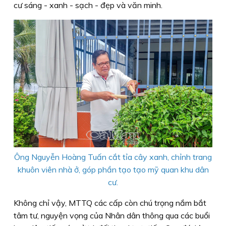
cư sáng - xanh - sạch - đẹp và văn minh.
Ông Nguyễn Hoàng Tuấn cắt tỉa cây xanh, chỉnh trang
khuôn viên nhà ở, góp phần tạo tạo mỹ quan khu dân
cư.
Không chỉ vậy, MTTQ các cấp còn chú trọng nắm bắt
tâm tư, nguyện vọng của Nhân dân thông qua các buổi