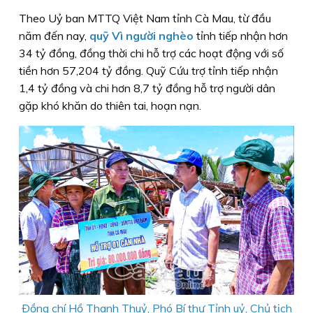
Theo Uỷ ban MTTQ Việt Nam tỉnh Cà Mau, từ đầu
năm đến nay,
quỹ Vì người nghèo
tỉnh tiếp nhận hơn
34 tỷ đồng, đồng thời chi hỗ trợ các hoạt động với số
tiền hơn 57,204 tỷ đồng. Quỹ Cứu trợ tỉnh tiếp nhận
1,4 tỷ đồng và chi hơn 8,7 tỷ đồng hỗ trợ người dân
gặp khó khăn do thiên tai, hoạn nạn.
Ðồng chí Hồ Thanh Thuỷ, Phó Bí thư Tỉnh uỷ, Chủ tịch