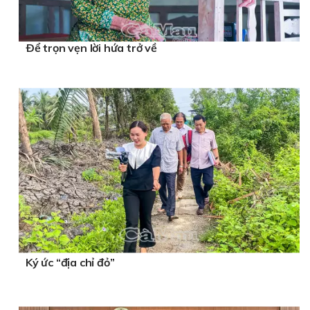
Ðể trọn vẹn lời hứa trở về
Ký ức “địa chỉ đỏ”