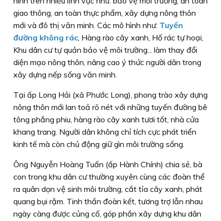
hình trên nhiều lĩnh vực như: bảo vệ môi trường, an toàn
giao thông, an toàn thực phẩm, xây dựng nông thôn
mới và đô thị văn minh. Các mô hình như:
Tuyến
đường không rác
, Hàng rào cây xanh, Hố rác tự hoại,
Khu dân cư tự quản bảo vệ môi trường... làm thay đổi
diện mạo nông thôn, nâng cao ý thức người dân trong
xây dựng nếp sống văn minh.
Tại ấp Long Hải (xã Phước Long), phong trào xây dựng
nông thôn mới lan toả rõ nét với những tuyến đường bê
tông phẳng phiu, hàng rào cây xanh tươi tốt, nhà cửa
khang trang. Người dân không chỉ tích cực phát triển
kinh tế mà còn chủ động giữ gìn môi trường sống.
Ông Nguyễn Hoàng Tuấn (ấp Hành Chính) chia sẻ, bà
con trong khu dân cư thường xuyên cùng các đoàn thể
ra quân dọn vệ sinh môi trường, cắt tỉa cây xanh, phát
quang bụi rậm. Tinh thần đoàn kết, tương trợ lẫn nhau
ngày càng được củng cố, góp phần xây dựng khu dân