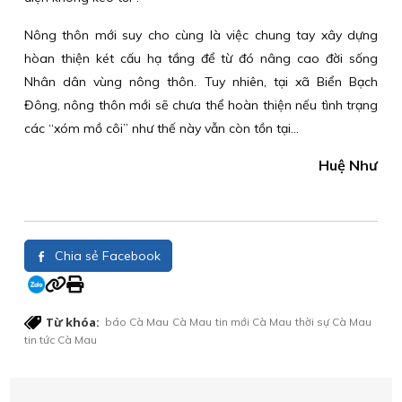
Nông thôn mới suy cho cùng là việc chung tay xây dựng
hòan thiện két cấu hạ tầng để từ đó nâng cao đời sống
Nhân dân vùng nông thôn. Tuy nhiên, tại xã Biển Bạch
Đông, nông thôn mới sẽ chưa thể hoàn thiện nếu tình trạng
các “xóm mồ côi” như thế này vẫn còn tồn tại...
Huệ Như
Chia sẻ Facebook
Từ khóa:
báo Cà Mau
Cà Mau
tin mới Cà Mau
thời sự Cà Mau
tin tức Cà Mau