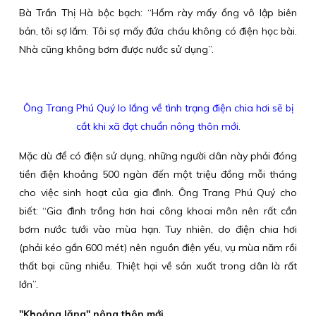
Bà Trần Thị Hà bộc bạch: “Hổm rày mấy ổng vô lập biên
bản, tôi sợ lắm. Tôi sợ mấy đứa cháu không có điện học bài.
Nhà cũng không bơm được nước sử dụng”.
Ông Trang Phú Quý lo lắng về tình trạng điện chia hơi sẽ bị
cắt khi xã đạt chuẩn nông thôn mới.
Mặc dù để có điện sử dụng, những người dân này phải đóng
tiền điện khoảng 500 ngàn đến một triệu đồng mỗi tháng
cho việc sinh hoạt của gia đình. Ông Trang Phú Quý cho
biết: “Gia đình trồng hơn hai công khoai môn nên rất cần
bơm nước tưới vào mùa hạn. Tuy nhiên, do điện chia hơi
(phải kéo gần 600 mét) nên nguồn điện yếu, vụ mùa năm rồi
thất bại cũng nhiều. Thiệt hại về sản xuất trong dân là rất
lớn”.
"Khoảng lặng" nông thôn mới