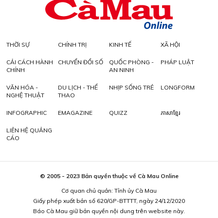
THỜI SỰ
CHÍNH TRỊ
KINH TẾ
XÃ HỘI
CẢI CÁCH HÀNH
CHUYỂN ĐỔI SỐ
QUỐC PHÒNG -
PHÁP LUẬT
CHÍNH
AN NINH
VĂN HÓA -
DU LỊCH - THỂ
NHỊP SỐNG TRẺ
LONGFORM
NGHỆ THUẬT
THAO
INFOGRAPHIC
EMAGAZINE
QUIZZ
ភាសាខ្មែរ
LIÊN HỆ QUẢNG
CÁO
© 2005 - 2023 Bản quyền thuộc về Cà Mau Online
Cơ quan chủ quản: Tỉnh ủy Cà Mau
Giấy phép xuất bản số 620/GP-BTTTT, ngày 24/12/2020
Báo Cà Mau giữ bản quyền nội dung trên website này.