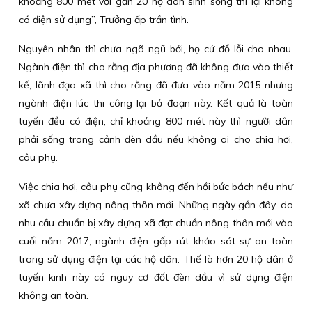
khoảng 800 mét với gần 20 hộ dân sinh sống thì lại không
có điện sử dụng”, Trưởng ấp trần tình.
Nguyên nhân thì chưa ngã ngũ bởi, họ cứ đổ lỗi cho nhau.
Ngành điện thì cho rằng địa phương đã không đưa vào thiết
kế; lãnh đạo xã thì cho rằng đã đưa vào năm 2015 nhưng
ngành điện lúc thi công lại bỏ đoạn này. Kết quả là toàn
tuyến đều có điện, chỉ khoảng 800 mét này thì người dân
phải sống trong cảnh đèn dầu nếu không ai cho chia hơi,
câu phụ.
Việc chia hơi, câu phụ cũng không đến hồi bức bách nếu như
xã chưa xây dựng nông thôn mới. Những ngày gần đây, do
nhu cầu chuẩn bị xây dựng xã đạt chuẩn nông thôn mới vào
cuối năm 2017, ngành điện gấp rút khảo sát sự an toàn
trong sử dụng điện tại các hộ dân. Thế là hơn 20 hộ dân ở
tuyến kinh này có nguy cơ đốt đèn dầu vì sử dụng điện
không an toàn.