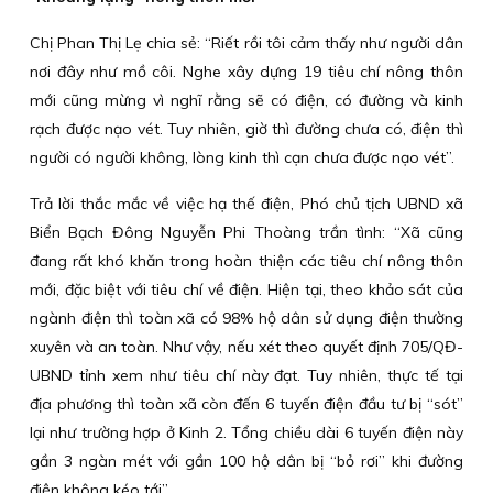
Chị Phan Thị Lẹ chia sẻ: “Riết rồi tôi cảm thấy như người dân
nơi đây như mồ côi. Nghe xây dựng 19 tiêu chí nông thôn
mới cũng mừng vì nghĩ rằng sẽ có điện, có đường và kinh
rạch được nạo vét. Tuy nhiên, giờ thì đường chưa có, điện thì
người có người không, lòng kinh thì cạn chưa được nạo vét”.
Trả lời thắc mắc về việc hạ thế điện, Phó chủ tịch UBND xã
Biển Bạch Đông Nguyễn Phi Thoàng trần tình: “Xã cũng
đang rất khó khăn trong hoàn thiện các tiêu chí nông thôn
mới, đặc biệt với tiêu chí về điện. Hiện tại, theo khảo sát của
ngành điện thì toàn xã có 98% hộ dân sử dụng điện thường
xuyên và an toàn. Như vậy, nếu xét theo quyết định 705/QĐ-
UBND tỉnh xem như tiêu chí này đạt. Tuy nhiên, thực tế tại
địa phương thì toàn xã còn đến 6 tuyến điện đầu tư bị “sót”
lại như trường hợp ở Kinh 2. Tổng chiều dài 6 tuyến điện này
gần 3 ngàn mét với gần 100 hộ dân bị “bỏ rơi” khi đường
điện không kéo tới”.