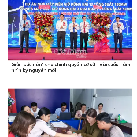
Giải “sức nén” cho chính quyền cơ sở - Bài cuối: Tầm
nhìn kỷ nguyên mới