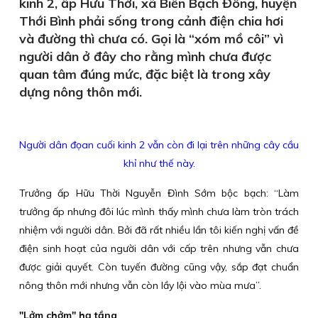
kinh 2, ấp Hữu Thời, xã Biển Bạch Đông, huyện
Thới Bình phải sống trong cảnh điện chia hơi
và đường thì chưa có. Gọi là “xóm mồ côi” vì
người dân ở đây cho rằng mình chưa được
quan tâm đúng mức, đặc biệt là trong xây
dựng nông thôn mới.
Người dân đọan cuối kinh 2 vẫn còn đi lại trên những cây cầu
khỉ như thế này.
Trưởng ấp Hữu Thời Nguyễn Đình Sớm bộc bạch: “Làm
trưởng ấp nhưng đôi lúc mình thấy mình chưa làm tròn trách
nhiệm với người dân. Bởi đã rất nhiều lần tôi kiến nghị vấn đề
điện sinh hoạt của người dân với cấp trên nhưng vẫn chưa
được giải quyết. Còn tuyến đường cũng vậy, sắp đạt chuẩn
nông thôn mới nhưng vẫn còn lầy lội vào mùa mưa”.
"Lởm chởm" hạ tầng