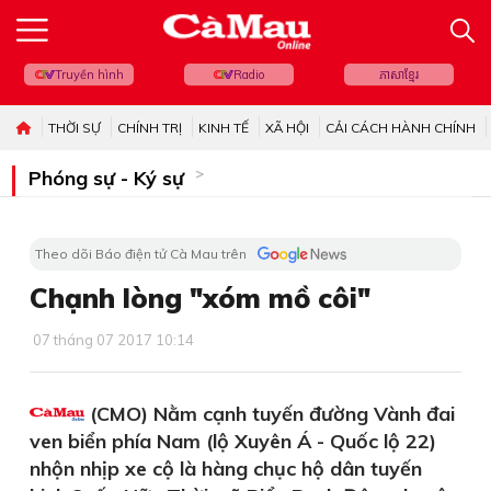
Truyền hình
Radio
ភាសាខ្មែរ
THỜI SỰ
CHÍNH TRỊ
KINH TẾ
XÃ HỘI
CẢI CÁCH HÀNH CHÍNH
Phóng sự - Ký sự
Theo dõi Báo điện tử Cà Mau trên
Chạnh lòng "xóm mồ côi"
07 tháng 07 2017 10:14
(CMO) Nằm cạnh tuyến đường Vành đai
ven biển phía Nam (lộ Xuyên Á - Quốc lộ 22)
nhộn nhịp xe cộ là hàng chục hộ dân tuyến