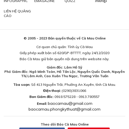
INFOGRAPHIC
EMAGAZINE
QUIZZ
ភាសាខ្មែរ
LIÊN HỆ QUẢNG
CÁO
© 2005 - 2023 Bản quyền thuộc về Cà Mau Online
Cơ quan chủ quản: Tỉnh ủy Cà Mau
Giấy phép xuất bản số 620/GP-BTTTT, ngày 24/12/2020
Báo Cà Mau giữ bản quyền nội dung trên website này.
Giám đốc: Lâm Hồ Sỹ
Phó Giám đốc: Ngô Minh Toàn, Hồ Tấn Lộc, Nguyễn Quốc Danh, Nguyễn
Thị Lâm Anh, Cao Xuân Thu Ngọc, Trương Văn Tuấn
Tòa soạn:
Số 413 Nguyễn Trãi, Phường An Xuyên, tỉnh Cà Mau.
Điện thoại:
(0290)3831066
Ban Giám đốc:
0918.575228 - 0913.780557
baocamau@gmail.com
Email:
baocamau.phongkythuat@gmail.com
Theo dõi Báo Cà Mau Online