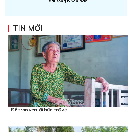
đời sống Nhân dân
TIN MỚI
Ðể trọn vẹn lời hứa trở về