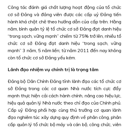
Công tác đánh giá chất lượng hoạt động của tổ chức
cơ sở Ðảng và đảng viên được các cấp uỷ Ðảng tiến
hành khá chặt chẽ theo hướng dẫn của cấp trên. Hằng
năm, bình quân tỷ lệ tổ chức cơ sở Ðảng đạt danh hiệu
“trong sạch, vững mạnh” chiếm từ 75% trở lên, nhiều tổ
chức cơ sở Ðảng đạt danh hiệu “trong sạch, vững
mạnh” 3 năm, 5 năm liền; từ năm 2011 đến nay không
còn tổ chức cơ sở Ðảng yếu kém.
Lãnh đạo nhiệm vụ chính trị là trọng tâm
Ðảng bộ Dân Chính Ðảng tỉnh lãnh đạo các tổ chức cơ
sở Ðảng trong các cơ quan Nhà nước tích cực đẩy
mạnh thực hiện cải cách hành chính, nâng cao hiệu lực,
hiệu quả quản lý Nhà nước theo chỉ đạo của Chính phủ.
Cấp uỷ Ðảng phối hợp cùng thủ trưởng cơ quan lãnh
đạo nghiêm túc xây dựng quy định về phân công, phân
cấp quản lý tổ chức bộ máy và cán bộ, công chức, viên