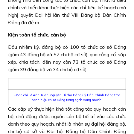
không nhỏ đến công tác tổ chức, cán bộ, nhất là điều
chỉnh và triển khai thực hiện các chỉ tiêu, kế hoạch mà
Nghị quyết Ðại hội lần thứ VIII Ðảng bộ Dân Chính
Ðảng đã đề ra.
Kiện toàn tổ chức, cán bộ
Ðầu nhiệm kỳ, đảng bộ có 100 tổ chức cơ sở Ðảng
(gồm 43 đảng bộ và 57 chi bộ cơ sở), qua củng cố, sắp
xếp, chia tách, đến nay còn 73 tổ chức cơ sở Ðảng
(gồm 39 đảng bộ và 34 chi bộ cơ sở).
Đồng chí Lê Anh Tuấn, nguyên Bí thư Đảng uỷ Dân Chính Đảng trao
danh hiệu cơ sở Đảng trong sạch vững mạnh.
Các cấp uỷ thực hiện khá tốt công tác quy hoạch cán
bộ, chủ động được nguồn cán bộ bố trí vào các chức
danh theo quy hoạch, nhất là nhân sự đại hội đảng bộ,
chi bộ cơ sở và Ðại hội Ðảng bộ Dân Chính Ðảng