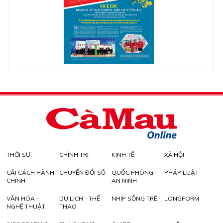
THỜI SỰ
CHÍNH TRỊ
KINH TẾ
XÃ HỘI
CẢI CÁCH HÀNH
CHUYỂN ĐỔI SỐ
QUỐC PHÒNG -
PHÁP LUẬT
CHÍNH
AN NINH
VĂN HÓA -
DU LỊCH - THỂ
NHỊP SỐNG TRẺ
LONGFORM
NGHỆ THUẬT
THAO