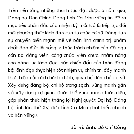
Trên nền tảng những thành tựu đạt được 5 năm qua,
Ðảng bộ Dân Chính Ðảng tỉnh Cà Mau vững tin đề ra
mục tiêu phấn đấu của nhiệm kỳ mới. Ðó là tiếp tục đổi
mới phương thức lãnh đạo của tổ chức cơ sở Ðảng; tạo
sự chuyển biến mạnh mẽ về bản lĩnh chính trị, phẩm
chất đạo đức, lối sống, ý thức trách nhiệm của đội ngũ
cán bộ, đảng viên, công chức, viên chức, nhằm nâng
cao năng lực lãnh đạo, sức chiến đấu của toàn đảng
bộ; lãnh đạo thực hiện tốt nhiệm vụ chính trị, đẩy mạnh
thực hiện cải cách hành chính, quy chế dân chủ cơ sở.
Xây dựng đảng bộ, chi bộ trong sạch, vững mạnh gắn
với xây dựng cơ quan, đoàn thể vững mạnh toàn diện,
góp phần thực hiện thắng lợi Nghị quyết Ðại hội Ðảng
bộ tỉnh lần thứ XV, đưa tỉnh Cà Mau phát triển nhanh
và bền vững./.
Bài và ảnh: Ðỗ Chí Công