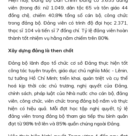
Hiện nay, Ðảng bộ Dân Chính Ðảng có 3.655 đảng
viên (trong đó: nữ 1.049, dân tộc 65 và tôn giáo 44
đồng chí), chiếm 40,8% tổng số cán bộ, công chức
trong đảng bộ. Ðảng viên có trình độ đại học 2.371,
thạc sĩ 104 và tiến sĩ 7 đồng chí. Tỷ lệ đảng viên hoàn
thành tốt nhiệm vụ hằng năm chiếm trên 80%.
Xây dựng đảng là then chốt
Ðảng bộ lãnh đạo tổ chức cơ sở Ðảng thực hiện tốt
công tác tuyên truyền, giáo dục chủ nghĩa Mác - Lênin,
tư tưởng Hồ Chí Minh; triển khai, quán triệt và cụ thể
hoá kịp thời các chủ trương, nghị quyết của Ðảng,
chính sách, pháp luật của Nhà nước cho cán bộ, đảng
viên, công chức, viên chức trong đảng bộ nắm và thực
hiện có hiệu quả. Mỗi đợt học tập nghị quyết, tỷ lệ
đảng viên trong đảng bộ tham gia tiếp thu bình quân
đạt từ 98% trở lên và 85% quần chúng ngoài Ðảng.