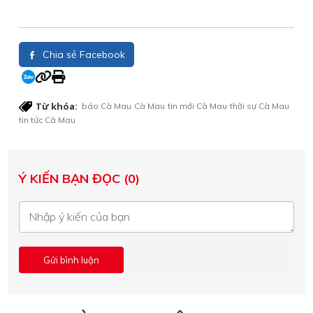
Chia sẻ Facebook
Từ khóa:
báo Cà Mau
Cà Mau
tin mới Cà Mau
thời sự Cà Mau
tin tức Cà Mau
Ý KIẾN BẠN ĐỌC (0)