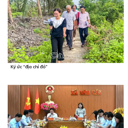
Ký ức “địa chỉ đỏ”