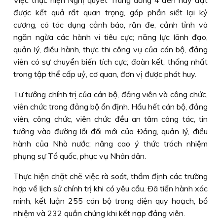
Việc thực hiện Nghị quyết Trung ương 4 đến nay đạt
được kết quả rất quan trọng, góp phần siết lại kỷ
cương, có tác dụng cảnh báo, răn đe, cảnh tỉnh và
ngăn ngừa các hành vi tiêu cực; năng lực lãnh đạo,
quản lý, điều hành, thực thi công vụ của cán bộ, đảng
viên có sự chuyển biến tích cực; đoàn kết, thống nhất
trong tập thể cấp uỷ, cơ quan, đơn vị được phát huy.
Tư tưởng chính trị của cán bộ, đảng viên và công chức,
viên chức trong đảng bộ ổn định. Hầu hết cán bộ, đảng
viên, công chức, viên chức đều an tâm công tác, tin
tưởng vào đường lối đổi mới của Ðảng, quản lý, điều
hành của Nhà nước; nâng cao ý thức trách nhiệm
phụng sự Tổ quốc, phục vụ Nhân dân.
Thực hiện chặt chẽ việc rà soát, thẩm định các trường
hợp về lịch sử chính trị khi có yêu cầu. Ðã tiến hành xác
minh, kết luận 255 cán bộ trong diện quy hoạch, bổ
nhiệm và 232 quần chúng khi kết nạp đảng viên.