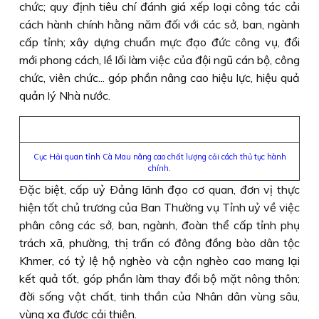
chức; quy định tiêu chí đánh giá xếp loại công tác cải
cách hành chính hằng năm đối với các sở, ban, ngành
cấp tỉnh; xây dựng chuẩn mực đạo đức công vụ, đổi
mới phong cách, lề lối làm việc của đội ngũ cán bộ, công
chức, viên chức... góp phần nâng cao hiệu lực, hiệu quả
quản lý Nhà nước.
Cục Hải quan tỉnh Cà Mau nâng cao chất lượng cải cách thủ tục hành
chính.
Ðặc biệt, cấp uỷ Ðảng lãnh đạo cơ quan, đơn vị thực
hiện tốt chủ trương của Ban Thường vụ Tỉnh uỷ về việc
phân công các sở, ban, ngành, đoàn thể cấp tỉnh phụ
trách xã, phường, thị trấn có đông đồng bào dân tộc
Khmer, có tỷ lệ hộ nghèo và cận nghèo cao mang lại
kết quả tốt, góp phần làm thay đổi bộ mặt nông thôn;
đời sống vật chất, tinh thần của Nhân dân vùng sâu,
vùng xa được cải thiện.