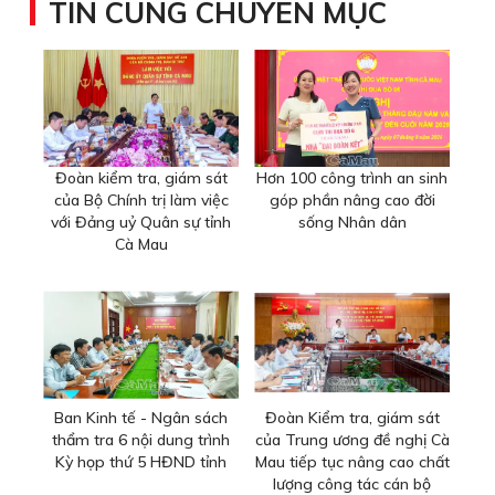
TIN CÙNG CHUYÊN MỤC
Đoàn kiểm tra, giám sát
Hơn 100 công trình an sinh
của Bộ Chính trị làm việc
góp phần nâng cao đời
với Đảng uỷ Quân sự tỉnh
sống Nhân dân
Cà Mau
Ban Kinh tế - Ngân sách
Đoàn Kiểm tra, giám sát
thẩm tra 6 nội dung trình
của Trung ương đề nghị Cà
Kỳ họp thứ 5 HĐND tỉnh
Mau tiếp tục nâng cao chất
lượng công tác cán bộ