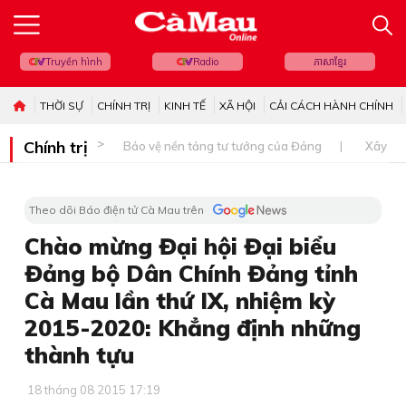
Truyền hình
Radio
ភាសាខ្មែរ
THỜI SỰ
CHÍNH TRỊ
KINH TẾ
XÃ HỘI
CẢI CÁCH HÀNH CHÍNH
Chính trị
Bảo vệ nền tảng tư tưởng của Đảng
Xây dự
Theo dõi Báo điện tử Cà Mau trên
Chào mừng Đại hội Đại biểu
Đảng bộ Dân Chính Đảng tỉnh
Cà Mau lần thứ IX, nhiệm kỳ
2015-2020: Khẳng định những
thành tựu
18 tháng 08 2015 17:19