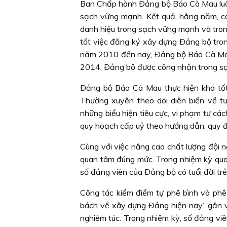
Ban Chấp hành Ðảng bộ Báo Cà Mau luôn 
sạch vững mạnh. Kết quả, hằng năm, 
danh hiệu trong sạch vững mạnh và tron
tốt việc đăng ký xây dựng Ðảng bộ tr
năm 2010 đến nay, Ðảng bộ Báo Cà Mau
2014, Ðảng bộ được công nhận trong sạ
Ðảng bộ Báo Cà Mau thực hiện khá tốt
Thường xuyên theo dõi diễn biến về t
những biểu hiện tiêu cực, vi phạm tư c
quy hoạch cấp uỷ theo hướng dẫn, quy 
Cùng với việc nâng cao chất lượng đội 
quan tâm đúng mức. Trong nhiệm kỳ qua 
số đảng viên của Ðảng bộ có tuổi đời trẻ
Công tác kiểm điểm tự phê bình và phê
bách về xây dựng Ðảng hiện nay” gắn vớ
nghiêm túc. Trong nhiệm kỳ, số đảng vi