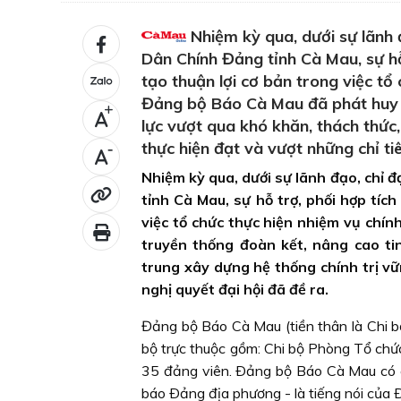
Nhiệm kỳ qua, dưới sự lãnh 
Dân Chính Đảng tỉnh Cà Mau, sự hỗ
tạo thuận lợi cơ bản trong việc tổ
Đảng bộ Báo Cà Mau đã phát huy t
+
lực vượt qua khó khăn, thách thức
thực hiện đạt và vượt những chỉ ti
-
Nhiệm kỳ qua, dưới sự lãnh đạo, chỉ 
tỉnh Cà Mau, sự hỗ trợ, phối hợp tíc
việc tổ chức thực hiện nhiệm vụ chí
truyền thống đoàn kết, nâng cao ti
trung xây dựng hệ thống chính trị vữ
nghị quyết đại hội đã đề ra.
Đảng bộ Báo Cà Mau (tiền thân là Chi 
bộ trực thuộc gồm: Chi bộ Phòng Tổ chứ
35 đảng viên. Ðảng bộ Báo Cà Mau có c
báo Ðảng địa phương - là tiếng nói của 