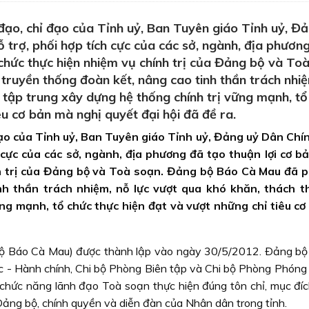
đạo, chỉ đạo của Tỉnh uỷ, Ban Tuyên giáo Tỉnh uỷ, Đ
 trợ, phối hợp tích cực của các sở, ngành, địa phươn
 chức thực hiện nhiệm vụ chính trị của Đảng bộ và To
ruyền thống đoàn kết, nâng cao tinh thần trách nhiệ
, tập trung xây dựng hệ thống chính trị vững mạnh, tổ
êu cơ bản mà nghị quyết đại hội đã đề ra.
đạo của Tỉnh uỷ, Ban Tuyên giáo Tỉnh uỷ, Đảng uỷ Dân Ch
h cực của các sở, ngành, địa phương đã tạo thuận lợi cơ b
nh trị của Đảng bộ và Toà soạn. Đảng bộ Báo Cà Mau đã 
nh thần trách nhiệm, nỗ lực vượt qua khó khăn, thách t
ng mạnh, tổ chức thực hiện đạt và vượt những chỉ tiêu c
bộ Báo Cà Mau) được thành lập vào ngày 30/5/2012. Ðảng bộ 
c - Hành chính, Chi bộ Phòng Biên tập và Chi bộ Phòng Phóng v
hức năng lãnh đạo Toà soạn thực hiện đúng tôn chỉ, mục đíc
Ðảng bộ, chính quyền và diễn đàn của Nhân dân trong tỉnh.