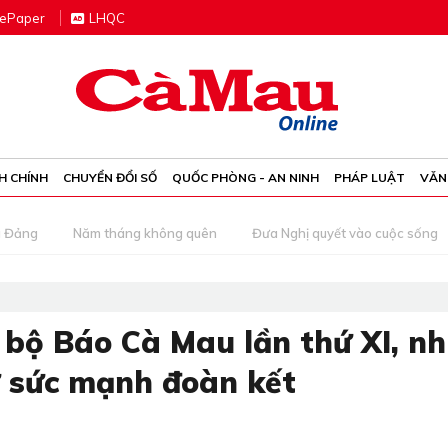
e
P
aper
LHQC
H CHÍNH
CHUYỂN ĐỔI SỐ
QUỐC PHÒNG - AN NINH
PHÁP LUẬT
VĂN
g Đảng
Năm tháng không quên
Đưa Nghị quyết vào cuộc sống
bộ Báo Cà Mau lần thứ XI, n
ừ sức mạnh đoàn kết