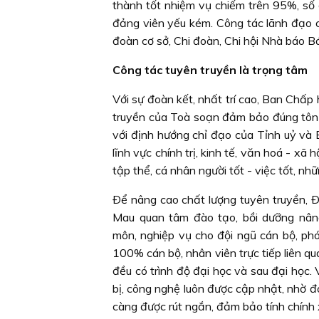
thành tốt nhiệm vụ chiếm trên 95%, số
đảng viên yếu kém. Công tác lãnh đạo 
đoàn cơ sở, Chi đoàn, Chi hội Nhà báo 
Công tác tuyên truyền là trọng tâm
Với sự đoàn kết, nhất trí cao, Ban Chấ
truyền của Toà soạn đảm bảo đúng tôn 
với định hướng chỉ đạo của Tỉnh uỷ và Ba
lĩnh vực chính trị, kinh tế, văn hoá - xã 
tập thể, cá nhân người tốt - việc tốt, 
Ðể nâng cao chất lượng tuyên truyền, 
Mau quan tâm đào tạo, bồi dưỡng nâng 
môn, nghiệp vụ cho đội ngũ cán bộ, phó
100% cán bộ, nhân viên trực tiếp liên qu
đều có trình độ đại học và sau đại học. 
bị, công nghệ luôn được cập nhật, nhờ đ
càng được rút ngắn, đảm bảo tính chính x