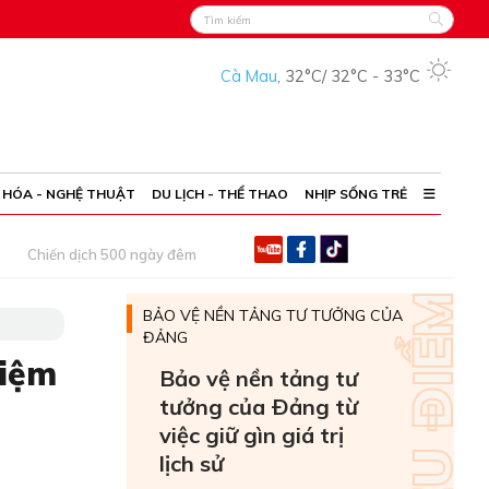
Cà Mau
,
32°C
/
32°C
-
33°C
 HÓA - NGHỆ THUẬT
DU LỊCH - THỂ THAO
NHỊP SỐNG TRẺ
Chiến dịch 500 ngày đêm
BẢO VỆ NỀN TẢNG TƯ TƯỞNG CỦA
ĐẢNG
hiệm
Bảo vệ nền tảng tư
tưởng của Ðảng từ
việc giữ gìn giá trị
lịch sử