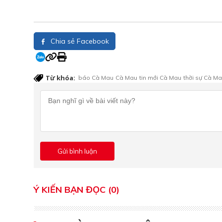
Chia sẻ Facebook
Từ khóa:
báo Cà Mau
Cà Mau
tin mới Cà Mau
thời sự Cà M
Ý KIẾN BẠN ĐỌC (0)