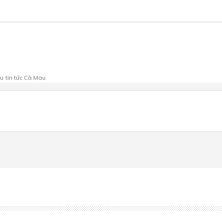
au
tin tức Cà Mau