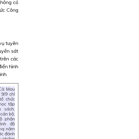
không có
hức Công
vụ tuyên
uyền sát
 trên các
điển hình
inh.
 Cà Mau
 9/9 chỉ
tổ chức
 học tập
h sách,
cán bộ,
bộ phận
ình độ
ằng năm
ược đánh
t nhiệm