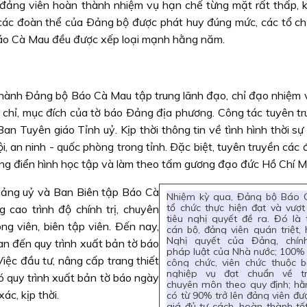
 đảng viên hoàn thành nhiệm vụ hạn chế từng mặt rất thấp, 
các đoàn thể của Ðảng bộ được phát huy đúng mức, các tổ c
Báo Cà Mau đều được xếp loại mạnh hằng năm.
p hành Ðảng bộ Báo Cà Mau tập trung lãnh đạo, chỉ đạo nhiệm 
chỉ, mục đích của tờ báo Ðảng địa phương. Công tác tuyên tr
n Tuyên giáo Tỉnh uỷ. Kịp thời thông tin về tình hình thời sự
hội, an ninh - quốc phòng trong tỉnh. Ðặc biệt, tuyên truyền các 
những điển hình học tập và làm theo tấm gương đạo đức Hồ Chí M
Ðảng uỷ và Ban Biên tập Báo Cà
Nhiệm kỳ qua, Đảng bộ Báo
tổ chức thực hiện đạt và vượt
cao trình độ chính trị, chuyên
tiêu nghị quyết đề ra. Đó là 
ng viên, biên tập viên. Ðến nay,
cán bộ, đảng viên quán triệt,
Nghị quyết của Đảng, chín
an đến quy trình xuất bản tờ báo
pháp luật của Nhà nước; 100% 
Việc đầu tư, nâng cấp trang thiết
công chức, viên chức thuộc 
nghiệp vụ đạt chuẩn về tr
ó quy trình xuất bản tờ báo ngày
chuyên môn theo quy định; h
ác, kịp thời.
có từ 90% trở lên đảng viên đ
giá đủ tư cách, hoàn thành tố