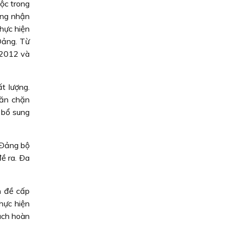
ộc trong
ông nhận
hực hiện
Ðảng. Từ
 2012 và
t lượng.
găn chặn
 bổ sung
 Ðảng bộ
ề ra. Ða
n đề cấp
hực hiện
ách hoàn