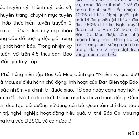
vụ, trong đó có ít nhất 15% đ
c huyện uỷ, thành uỷ, các sở,
hoàn thành xuất sắc nhiệm 
chuyên trang, chuyên mục tuyên
100% chỉ tiêu Nghị quyết; phá
mới 18 đảng viên (chỉ tiêu 4 đản
 hợp thực hiện tuyên truyền 3
đạt 450% chỉ tiêu Nghị quyế
đoàn cơ sở Báo Cà Mau, Ch
n mục. Từ việc làm này góp phần
Báo Cà Mau được công nhậ
ng đảo đối tượng độc giả trong
mạnh hằng năm; Đảng bộ đạ
hiệu trong sạch vững mạnh 5 n
g phát hành báo. Trong nhiệm kỳ
trong đó có 2 năm đạt tro
ần, với trên 4,5 triệu bản. Báo
vững mạnh tiêu biểu.
 độc giả truy cập.
 Phó Tổng Biên tập Báo Cà Mau, đánh giá: “Nhiệm kỳ qua, dưới
à Mau, sự điều hành chủ động, linh hoạt của Ban Biên tập Báo
sắc nhiệm vụ chính trị được giao. Tờ báo ngày càng hay hơn, 
m trước. Nội bộ đoàn kết, thống nhất ý chí và hành động. Ðảng
h, đào tạo, bồi dưỡng, sử dụng cán bộ. Quan tâm chỉ đạo, tạo 
nh trị, nghề nghiệp hoạt động hiệu quả. Vị thế Báo Cà Mau n
ng khu vực ÐBSCL và cả nước”./.
Đỗ C