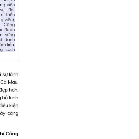
ảng viên
vụ, đạt
t triển
g viên),
t; Công
i đoàn
n vững
t danh
ăm liền,
ng sạch
 sự lãnh
 Cà Mau,
đẹp hơn,
 bộ lãnh
điều kiện
gày càng
hí Công