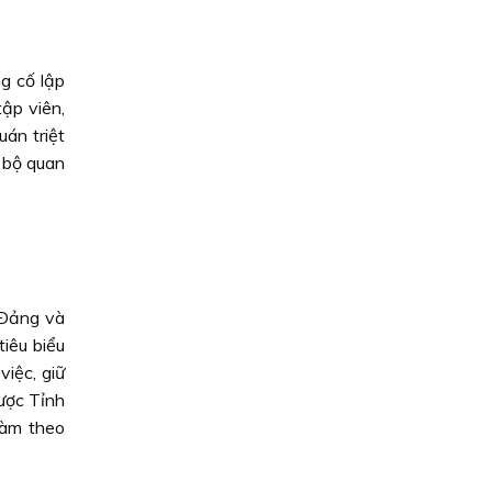
g cố lập
tập viên,
uán triệt
 bộ quan
 Ðảng và
iêu biểu
việc, giữ
được Tỉnh
làm theo