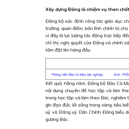
Xây dựng Đảng là nhiệm vụ then chố
Ðảng bộ xác định công tác giáo dục chí
trường, quan điểm, bản lĩnh chính trị cho
vì đây là lực lượng tác động trực tiếp đế
chỉ thị, nghị quyết của Ðảng và chính 
tâm đặt lên hàng đầu.
Phóng viên Báo Cà Mau tác nghiệp. Ảnh: TR
Kết quả, hằng năm, Ðảng bộ Báo Cà Mau
nội dung chuyên đề học tập và làm the
trong học tập và làm theo Bác, nghiêm t
gìn đạo đức, lối sống trong sáng, tiêu b
uỷ và Ðảng uỷ Dân Chính Ðảng biểu dư
gương Bác.