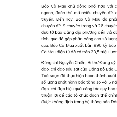
Báo Cà Mau chủ động phối hợp với cá
ngành, đoàn thể mở nhiều chuyên đề, 
truyền. Ðến nay, Báo Cà Mau đã phối
chuyên đề, 9 chuyên trang và 26 chuyê
đưa tờ báo Ðảng địa phương đến với đô
tỉnh, qua đó góp phần nâng cao số lượn
qua, Báo Cà Mau xuất bản 990 kỳ báo tu
Cà Mau điện tử đã có trên 23,5 triệu lượt
Ðồng chí Nguyễn Chiến, Bí thư Ðảng uỷ,
đạo, chỉ đạo sâu sát của Ðảng bộ Báo C
Toà soạn đã thực hiện hoàn thành xuất 
số lượng phát hành báo tăng so với 5 nă
đạo, chỉ đạo hiệu quả công tác quy hoạc
thuận lợi để các tổ chức đoàn thể chí
được khẳng định trong hệ thống báo Ðả