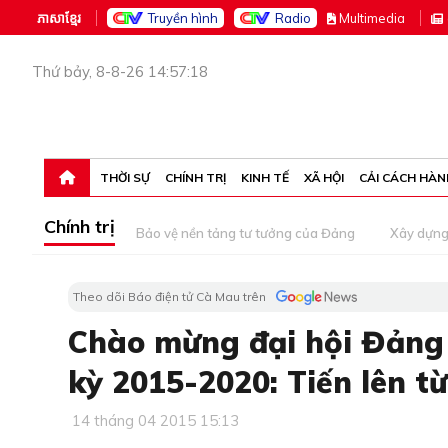
ភាសាខ្មែរ
Truyền hình
Radio
M
ultimedia
Thứ bảy, 8-8-26 14:57:18
THỜI SỰ
CHÍNH TRỊ
KINH TẾ
XÃ HỘI
CẢI CÁCH HÀN
Chính trị
Bảo vệ nền tảng tư tưởng của Đảng
Xây dựn
Theo dõi Báo điện tử Cà Mau trên
Chào mừng đại hội Đảng 
kỳ 2015-2020: Tiến lên t
14 tháng 04 2015 15:13