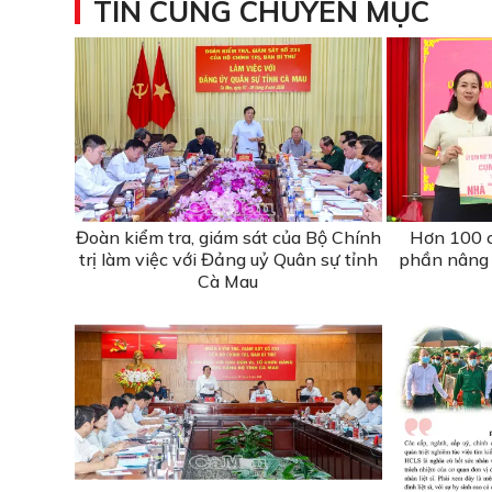
TIN CÙNG CHUYÊN MỤC
Đoàn kiểm tra, giám sát của Bộ Chính
Hơn 100 c
trị làm việc với Đảng uỷ Quân sự tỉnh
phần nâng 
Cà Mau