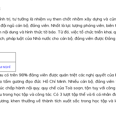
t
nh trị, tư tưởng là nhiệm vụ then chốt nhằm xây dựng và củn
 đội ngũ cán bộ, đảng viên. Nhất là lực lượng phóng viên, biên 
n nội dung và hình thức tờ báo. Từ đó, việc tổ chức triển khai, q
sách, pháp luật của Nhà nước cho cán bộ, đảng viên được Ðảng
ẦM NGHĨ
 có trên 98% đảng viên được quán triệt các nghị quyết của
o tấm gương đạo đức Hồ Chí Minh. Nhiều cán bộ, đảng viên t
úc chấp hành nội quy, quy chế của Toà soạn, tận tuỵ với công 
iểu trong học tập và công tác. Có 3 lượt tập thể và 6 cá nhân 
ơng, khen thưởng về thành tích xuất sắc trong học tập và 