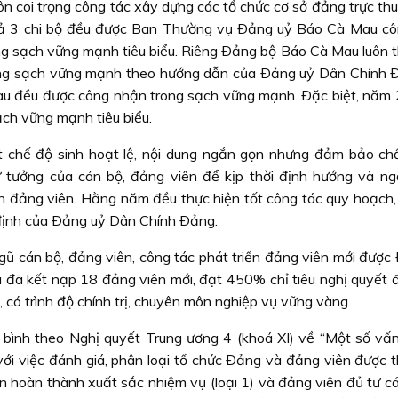
coi trọng công tác xây dựng các tổ chức cơ sở đảng trực thu
cả 3 chi bộ đều được Ban Thường vụ Ðảng uỷ Báo Cà Mau c
g sạch vững mạnh tiêu biểu. Riêng Ðảng bộ Báo Cà Mau luôn t
ong sạch vững mạnh theo hướng dẫn của Ðảng uỷ Dân Chính 
 đều được công nhận trong sạch vững mạnh. Ðặc biệt, năm
ch vững mạnh tiêu biểu.
 chế độ sinh hoạt lệ, nội dung ngắn gọn nhưng đảm bảo chấ
ư tưởng của cán bộ, đảng viên để kịp thời định hướng và n
ách đảng viên. Hằng năm đều thực hiện tốt công tác quy hoạch,
định của Ðảng uỷ Dân Chính Ðảng.
ngũ cán bộ, đảng viên, công tác phát triển đảng viên mới được
đã kết nạp 18 đảng viên mới, đạt 450% chỉ tiêu nghị quyết đ
, có trình độ chính trị, chuyên môn nghiệp vụ vững vàng.
 bình theo Nghị quyết Trung ương 4 (khoá XI) về “Một số vấ
i việc đánh giá, phân loại tổ chức Ðảng và đảng viên được t
ên hoàn thành xuất sắc nhiệm vụ (loại 1) và đảng viên đủ tư c