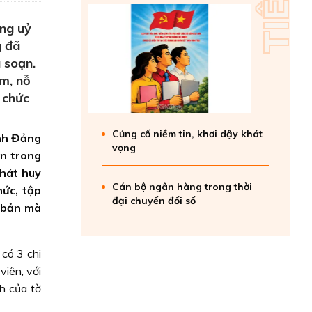
ảng uỷ
g đã
à soạn.
m, nỗ
 chức
Củng cố niềm tin, khơi dậy khát
ính Đảng
vọng
ản trong
phát huy
Cán bộ ngân hàng trong thời
hức, tập
đại chuyển đổi số
ơ bản mà
có 3 chi
iên, với
h của tờ