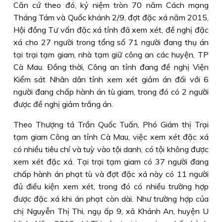
Căn cứ theo đó, kỷ niệm tròn 70 năm Cách mạng
Tháng Tám và Quốc khánh 2/9, đợt đặc xá năm 2015,
Hội đồng Tư vấn đặc xá tỉnh đã xem xét, đề nghị đặc
xá cho 27 người trong tổng số 71 người đang thụ án
tại trại tạm giam, nhà tạm giữ công an các huyện, TP
Cà Mau. Ðồng thời, Công an tỉnh đang đề nghị Viện
Kiểm sát Nhân dân tỉnh xem xét giảm án đối với 6
người đang chấp hành án tù giam, trong đó có 2 người
được đề nghị giảm trắng án.
Theo Thượng tá Trần Quốc Tuấn, Phó Giám thị Trại
tạm giam Công an tỉnh Cà Mau, việc xem xét đặc xá
có nhiều tiêu chí và tuỳ vào tội danh, có tội không được
xem xét đặc xá. Tại trại tạm giam có 37 người đang
chấp hành án phạt tù và đợt đặc xá này có 11 người
đủ điều kiện xem xét, trong đó có nhiều trường hợp
được đặc xá khi án phạt còn dài. Như trường hợp của
chị Nguyễn Thị Thi, ngụ ấp 9, xã Khánh An, huyện U