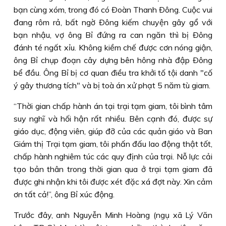
bạn cùng xóm, trong đó có Ðoàn Thanh Ðông. Cuộc vui
đang rôm rả, bất ngờ Ðông kiếm chuyện gây gổ với
bạn nhậu, vợ ông Bỉ đứng ra can ngăn thì bị Ðông
đánh té ngất xỉu. Không kiềm chế được cơn nóng giận,
ông Bỉ chụp đoạn cây dựng bên hông nhà đập Ðông
bể đầu. Ông Bỉ bị cơ quan điều tra khởi tố tội danh "cố
ý gây thương tích" và bị toà án xử phạt 5 năm tù giam.
“Thời gian chấp hành án tại trại tạm giam, tôi bình tâm
suy nghĩ và hối hận rất nhiều. Bên cạnh đó, được sự
giáo dục, động viên, giúp đỡ của các quản giáo và Ban
Giám thị Trại tạm giam, tôi phấn đấu lao động thật tốt,
chấp hành nghiêm túc các quy định của trại. Nỗ lực cải
tạo bản thân trong thời gian qua ở trại tạm giam đã
được ghi nhận khi tôi được xét đặc xá đợt này. Xin cảm
ơn tất cả!”, ông Bỉ xúc động.
Trước đây, anh Nguyễn Minh Hoàng (ngụ xã Lý Văn