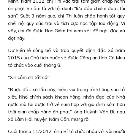
Minh. Năm 2012, chị Thi vào trại tạm giam chấp hành
án phạt 5 năm tù với tội danh “lừa đảo chiếm đoạt tài
sản”. Suốt 3 năm qua, chị Thi luôn chấp hành tốt quy
chế, nội quy của trại và tích cực học tập, lao động. Vì
vậy, chị đã được Ban Giám thị xem xét đề nghị đặc xá
đợt này.
Dự kiến lễ công bố và trao quyết định đặc xá năm
2015 của Chủ tịch nước sẽ được Công an tỉnh Cà Mau
tổ chức vào cuối tháng 8.
“Xin cảm ơn tất cả!”
“Ðược đặc xá lần này, niềm vui trong tôi không sao tả
xiết. Nhờ chính sách khoan hồng, nhân đạo của Nhà
nước mà tôi được trở về sum họp với gia đình sớm hơn
thời gian chấp hành án phạt”, ông Huỳnh Văn Bỉ, ngụ
xã Lâm Hải, huyện Năm Căn, mừng rỡ.
Cuối tháng 11/2012, ông Bỉ tổ chức nhậu với vài người