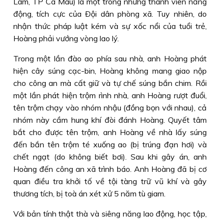
Lâm, TP Cà Mau) là một trong những thành viên năng
động, tích cực của Ðội dân phòng xã. Tuy nhiên, do
nhận thức pháp luật kém và sự xốc nổi của tuổi trẻ,
Hoàng phải vướng vòng lao lý.
Trong một lần đào ao phía sau nhà, anh Hoàng phát
hiện cây súng cạc-bin, Hoàng không mang giao nộp
cho công an mà cất giữ và tự chế súng bắn chim. Rồi
một lần phát hiện trộm rình nhà, anh Hoàng rượt đuổi,
tên trộm chạy vào nhóm nhậu (đồng bọn với nhau), cả
nhóm này cầm hung khí đòi đánh Hoàng. Quyết tâm
bắt cho được tên trộm, anh Hoàng về nhà lấy súng
đến bắn tên trộm té xuống ao (bị trúng đạn hơi) và
chết ngạt (do không biết bơi). Sau khi gây án, anh
Hoàng đến công an xã trình báo. Anh Hoàng đã bị cơ
quan điều tra khởi tố về tội tàng trữ vũ khí và gây
thương tích, bị toà án xét xử 5 năm tù giam.
Với bản tính thật thà và siêng năng lao động, học tập,