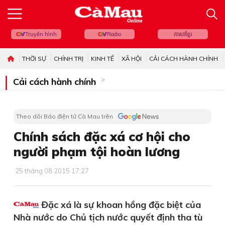
Truyền hình
Radio
ភាសាខ្មែរ
THỜI SỰ
CHÍNH TRỊ
KINH TẾ
XÃ HỘI
CẢI CÁCH HÀNH CHÍNH
Cải cách hành chính
Theo dõi Báo điện tử Cà Mau trên
Chính sách đặc xá cơ hội cho
người phạm tội hoàn lương
25 tháng 08 2015 17:27
Đặc xá là sự khoan hồng đặc biệt của
Nhà nước do Chủ tịch nước quyết định tha tù