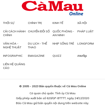
THỜI SỰ
CHÍNH TRỊ
KINH TẾ
XÃ HỘI
CẢI CÁCH HÀNH
CHUYỂN ĐỔI SỐ
QUỐC PHÒNG -
PHÁP LUẬT
CHÍNH
AN NINH
VĂN HÓA -
DU LỊCH - THỂ
NHỊP SỐNG TRẺ
LONGFORM
NGHỆ THUẬT
THAO
INFOGRAPHIC
EMAGAZINE
QUIZZ
ភាសាខ្មែរ
LIÊN HỆ QUẢNG
CÁO
© 2005 - 2023 Bản quyền thuộc về Cà Mau Online
Cơ quan chủ quản: Tỉnh ủy Cà Mau
Giấy phép xuất bản số 620/GP-BTTTT, ngày 24/12/2020
Báo Cà Mau giữ bản quyền nội dung trên website này.