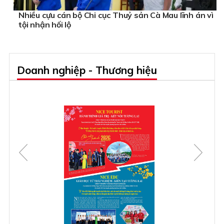
Nhiều cựu cán bộ Chi cục Thuỷ sản Cà Mau lĩnh án vì
tội nhận hối lộ
Doanh nghiệp - Thương hiệu