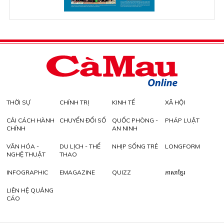
THỜI SỰ
CHÍNH TRỊ
KINH TẾ
XÃ HỘI
CẢI CÁCH HÀNH
CHUYỂN ĐỔI SỐ
QUỐC PHÒNG -
PHÁP LUẬT
CHÍNH
AN NINH
VĂN HÓA -
DU LỊCH - THỂ
NHỊP SỐNG TRẺ
LONGFORM
NGHỆ THUẬT
THAO
INFOGRAPHIC
EMAGAZINE
QUIZZ
ភាសាខ្មែរ
LIÊN HỆ QUẢNG
CÁO