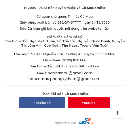
© 2005 - 2023 Bản quyền thuộc về Cà Mau Online
Cơ quan chủ quản: Tỉnh ủy Cà Mau
Giấy phép xuất bản số 620/GP-BTTTT, ngày 24/12/2020
Báo Cà Mau giữ bản quyền nội dung trên website này.
Giám đốc: Lâm Hồ Sỹ
Phó Giám đốc: Ngô Minh Toàn, Hồ Tấn Lộc, Nguyễn Quốc Danh, Nguyễn
Thị Lâm Anh, Cao Xuân Thu Ngọc, Trương Văn Tuấn
Tòa soạn:
Số 413 Nguyễn Trãi, Phường An Xuyên, tỉnh Cà Mau.
Điện thoại:
(0290)3831066
Ban Giám đốc:
0918.575228 - 0913.780557
baocamau@gmail.com
Email:
baocamau.phongkythuat@gmail.com
Theo dõi Báo Cà Mau Online
Facebook
Youtube
Phát triển bởi