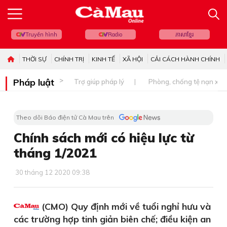
Truyền hình
Radio
ភាសាខ្មែរ
THỜI SỰ
CHÍNH TRỊ
KINH TẾ
XÃ HỘI
CẢI CÁCH HÀNH CHÍNH
Pháp luật
Trợ giúp pháp lý
Phòng, chống tệ nạn xã 
Theo dõi Báo điện tử Cà Mau trên
Chính sách mới có hiệu lực từ
tháng 1/2021
30 tháng 12 2020 09:38
(CMO) Quy định mới về tuổi nghỉ hưu và
các trường hợp tinh giản biên chế; điều kiện an