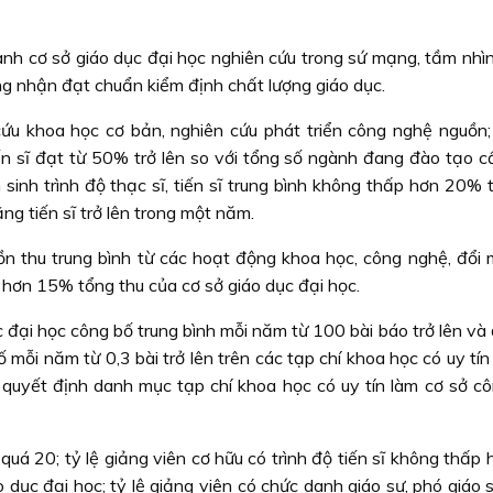
ành cơ sở giáo dục đại học nghiên cứu trong sứ mạng, tầm nhì
ông nhận đạt chuẩn kiểm định chất lượng giáo dục.
cứu khoa học cơ bản, nghiên cứu phát triển công nghệ nguồn; 
iến sĩ đạt từ 50% trở lên so với tổng số ngành đang đào tạo c
sinh trình độ thạc sĩ, tiến sĩ trung bình không thấp hơn 20% 
ng tiến sĩ trở lên trong một năm.
n thu trung bình từ các hoạt động khoa học, công nghệ, đổi 
 hơn 15% tổng thu của cơ sở giáo dục đại học.
đại học công bố trung bình mỗi năm từ 100 bài báo trở lên và 
 mỗi năm từ 0,3 bài trở lên trên các tạp chí khoa học có uy tín
 quyết định danh mục tạp chí khoa học có uy tín làm cơ sở c
 quá 20; tỷ lệ giảng viên cơ hữu có trình độ tiến sĩ không thấ
 dục đại học; tỷ lệ giảng viên có chức danh giáo sư, phó giáo