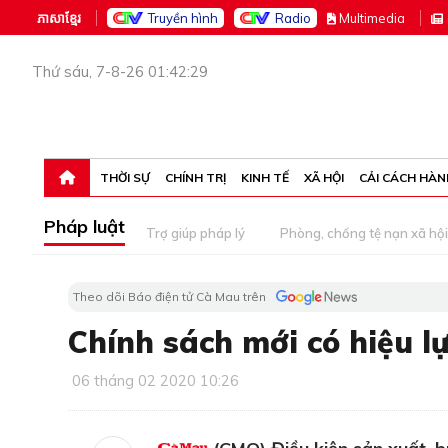
ភាសាខ្មែរ
Truyền hình
Radio
M
ultimedia
Thứ sáu, 7-8-26 01:42:29
THỜI SỰ
CHÍNH TRỊ
KINH TẾ
XÃ HỘI
CẢI CÁCH HÀN
Pháp luật
Trợ giúp pháp lý
Phòng, chống tệ nạn xã hội
Theo dõi Báo điện tử Cà Mau trên
Chính sách mới có hiệu l
06 tháng 02 2020 10:26