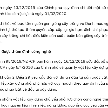
ngày 13/12/2019 của Chính phủ quy định chi tiết một số 
anh tác có hiệu lực từ ngày 01/02/2020.
 chi tiết về bảo tồn nguồn gen giống cây trồng và Danh mục n
nh tự, thủ tục, thẩm quyền cấp, cấp lại, gia hạn, đình chỉ, phục
ây trồng; chi tiết điều kiện sản xuất, buôn bán giống cây trồ
..
ải được thẩm định công nghệ
 định 95/2019/NĐ-CP ban hành ngày 16/12/2019 sửa đổi, bổ 
P ngày 5/4/2016 của Chính phủ về quản lý vật liệu xây dựng
 khoản 2 Điều 29 yêu cầu đối với dự án đầu tư sản xuất vật 
 liệu xây dựng phải phù hợp với quy hoạch theo quy định của p
ủa pháp luật về đầu tư xây dựng.
 phẩm vật liệu xây dựng chủ yếu phải lựa chọn công nghệ thiết
êu hao nguyên liệu, nhiên liệu, năng lượng, đáp ứng các yêu cầu 