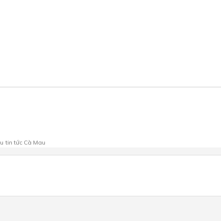
au
tin tức Cà Mau