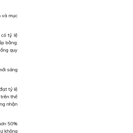
n và mục
có tỷ lệ
ấp bằng;
tổng quy
mới sáng
đạt tỷ lệ
 trên thế
ông nhận
p hơn 50%
 sư không