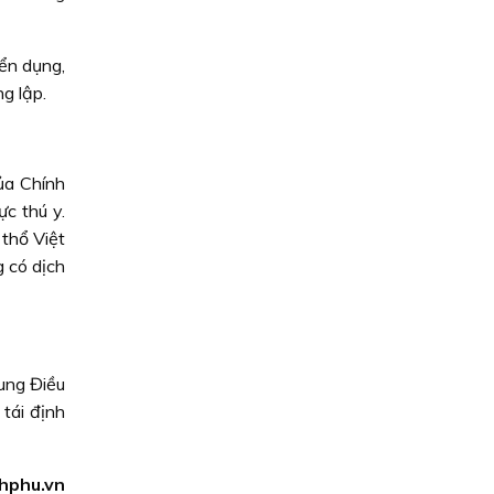
yển dụng,
g lập.
ủa Chính
c thú y.
thổ Việt
 có dịch
ung Điều
tái định
hphu.vn