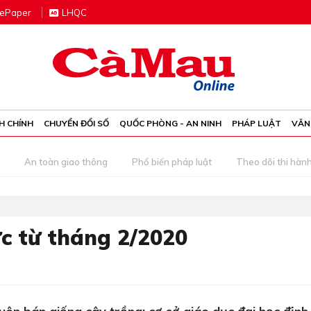
e
P
aper
LHQC
H CHÍNH
CHUYỂN ĐỔI SỐ
QUỐC PHÒNG - AN NINH
PHÁP LUẬT
VĂN
An toàn giao thông
Phổ biến pháp luật
Theo dõi thi hàn
ực từ tháng 2/2020