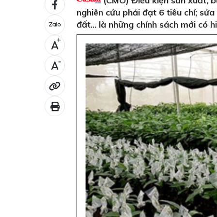
(CMO) Điều kiện sản xuất, b
nghiên cứu phải đạt 6 tiêu chí; sửa
đất... là những chính sách mới có h
+
-