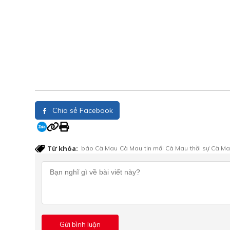
Chia sẻ Facebook
Từ khóa:
báo Cà Mau
Cà Mau
tin mới Cà Mau
thời sự Cà M