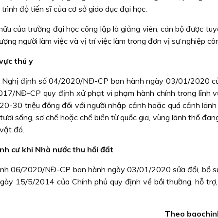
rình độ tiến sĩ của cơ sở giáo dục đại học.
hữu của trường đại học công lập là giảng viên, cán bộ được tu
ợng người làm việc và vị trí việc làm trong đơn vị sự nghiệp côn
vực thú y
20, Nghị định số 04/2020/NĐ-CP ban hành ngày 03/01/2020 c
017/NĐ-CP quy định xử phạt vi phạm hành chính trong lĩnh vự
 20-30 triệu đồng đối với người nhập cảnh hoặc quá cảnh lãnh 
ơi sống, sơ chế hoặc chế biến từ quốc gia, vùng lãnh thổ đang
vật đó.
ịnh cư khi Nhà nước thu hồi đất
định 06/2020/NĐ-CP ban hành ngày 03/01/2020 sửa đổi, bổ s
y 15/5/2014 của Chính phủ quy định về bồi thường, hỗ trợ, 
Theo baochin