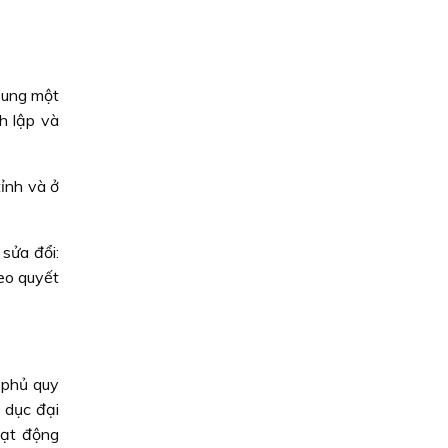
sung một
h lập và
ỉnh và ở
sửa đổi:
heo quyết
 phủ quy
 dục đại
oạt động