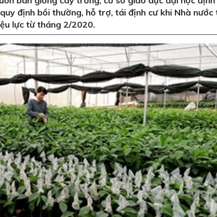
uôn bán giống cây trồng; cơ sở giáo dục đại học địn
 quy định bồi thường, hỗ trợ, tái định cư khi Nhà nước 
iệu lực từ tháng 2/2020.