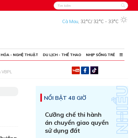
Cà Mau
,
32°C
/
32°C
-
33°C
 HÓA - NGHỆ THUẬT
DU LỊCH - THỂ THAO
NHỊP SỐNG TRẺ
h VBPL
NỔI BẬT 48 GIỜ
Cưỡng chế thi hành
án chuyển giao quyền
sử dụng đất