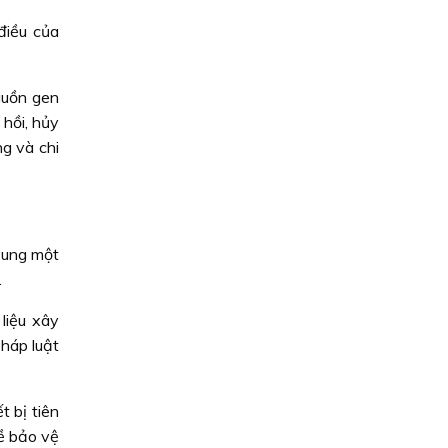
điều của
guồn gen
 hồi, hủy
ng và chi
sung một
.
liệu xây
háp luật
 bị tiên
về bảo vệ