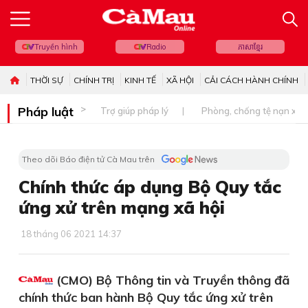
Truyền hình
Radio
ភាសាខ្មែរ
THỜI SỰ
CHÍNH TRỊ
KINH TẾ
XÃ HỘI
CẢI CÁCH HÀNH CHÍNH
Pháp luật
Trợ giúp pháp lý
Phòng, chống tệ nạn xã 
Theo dõi Báo điện tử Cà Mau trên
Chính thức áp dụng Bộ Quy tắc
ứng xử trên mạng xã hội
18 tháng 06 2021 14:37
(CMO) Bộ Thông tin và Truyền thông đã
chính thức ban hành Bộ Quy tắc ứng xử trên