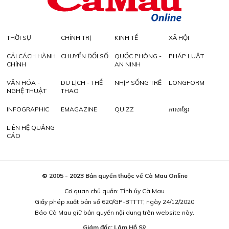
THỜI SỰ
CHÍNH TRỊ
KINH TẾ
XÃ HỘI
CẢI CÁCH HÀNH
CHUYỂN ĐỔI SỐ
QUỐC PHÒNG -
PHÁP LUẬT
CHÍNH
AN NINH
VĂN HÓA -
DU LỊCH - THỂ
NHỊP SỐNG TRẺ
LONGFORM
NGHỆ THUẬT
THAO
INFOGRAPHIC
EMAGAZINE
QUIZZ
ភាសាខ្មែរ
LIÊN HỆ QUẢNG
CÁO
© 2005 - 2023 Bản quyền thuộc về Cà Mau Online
Cơ quan chủ quản: Tỉnh ủy Cà Mau
Giấy phép xuất bản số 620/GP-BTTTT, ngày 24/12/2020
Báo Cà Mau giữ bản quyền nội dung trên website này.
Giám đốc: Lâm Hồ Sỹ