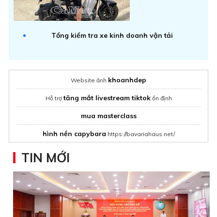
Tổng kiểm tra xe kinh doanh vận tải
khoanhdep
Website ảnh
tăng mắt livestream tiktok
Hỗ trợ
ổn định
mua masterclass
hình nền capybara
https://bavariahaus.net/
hình nền ipad
http://www.uniquewedding.com.vn/
TIN MỚI
Tăng tương tác mạng xã hội
tên game hay