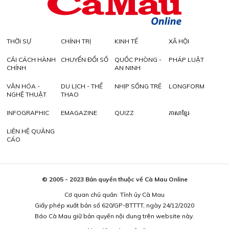
THỜI SỰ
CHÍNH TRỊ
KINH TẾ
XÃ HỘI
CẢI CÁCH HÀNH
CHUYỂN ĐỔI SỐ
QUỐC PHÒNG -
PHÁP LUẬT
CHÍNH
AN NINH
VĂN HÓA -
DU LỊCH - THỂ
NHỊP SỐNG TRẺ
LONGFORM
NGHỆ THUẬT
THAO
INFOGRAPHIC
EMAGAZINE
QUIZZ
ភាសាខ្មែរ
LIÊN HỆ QUẢNG
CÁO
© 2005 - 2023 Bản quyền thuộc về Cà Mau Online
Cơ quan chủ quản: Tỉnh ủy Cà Mau
Giấy phép xuất bản số 620/GP-BTTTT, ngày 24/12/2020
Báo Cà Mau giữ bản quyền nội dung trên website này.