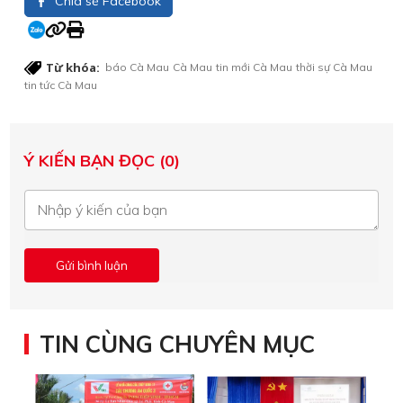
Chia sẻ Facebook
Từ khóa:
báo Cà Mau
Cà Mau
tin mới Cà Mau
thời sự Cà Mau
tin tức Cà Mau
Ý KIẾN BẠN ĐỌC (0)
TIN CÙNG CHUYÊN MỤC