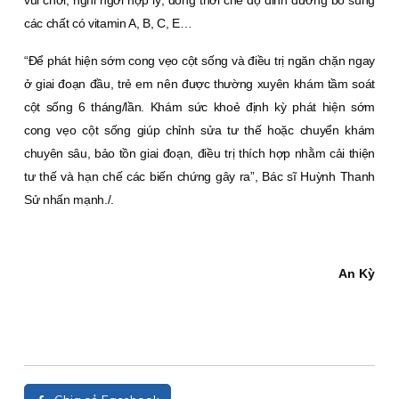
vui chơi, nghỉ ngơi hợp lý, đồng thời chế độ dinh dưỡng bổ sung
các chất có vitamin A, B, C, E…
“Ðể phát hiện sớm cong vẹo cột sống và điều trị ngăn chặn ngay
ở giai đoạn đầu, trẻ em nên được thường xuyên khám tầm soát
cột sống 6 tháng/lần. Khám sức khoẻ định kỳ phát hiện sớm
cong vẹo cột sống giúp chỉnh sửa tư thế hoặc chuyển khám
chuyên sâu, bảo tồn giai đoạn, điều trị thích hợp nhằm cải thiện
tư thế và hạn chế các biến chứng gây ra”, Bác sĩ Huỳnh Thanh
Sử nhấn mạnh./.
An Kỳ