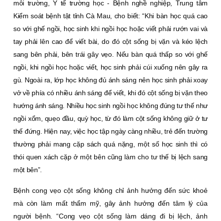
môi trường, Y tế trường học - Bệnh nghề nghiệp, Trung tâm
Kiểm soát bệnh tật tỉnh Cà Mau, cho biết: “Khi bàn học quá cao
so với ghế ngồi, học sinh khi ngồi học hoặc viết phải rướn vai và
tay phải lên cao để viết bài, do đó cột sống bị vặn và kéo lệch
sang bên phải, bên trái gây vẹo. Nếu bàn quá thấp so với ghế
ngồi, khi ngồi học hoặc viết, học sinh phải cúi xuống nên gây ra
gù. Ngoài ra, lớp học không đủ ánh sáng nên học sinh phải xoay
vở về phía có nhiều ánh sáng để viết, khi đó cột sống bị vặn theo
hướng ánh sáng. Nhiều học sinh ngồi học không đúng tư thế như
ngồi xổm, quẹo đầu, quỳ học, từ đó làm cột sống không giữ ở tư
thế đứng. Hiện nay, việc học tập ngày càng nhiều, trẻ đến trường
thường phải mang cặp sách quá nặng, một số học sinh thì có
thói quen xách cặp ở một bên cũng làm cho tư thế bị lệch sang
một bên”.
Bệnh cong vẹo cột sống không chỉ ảnh hưởng đến sức khoẻ
mà còn làm mất thẩm mỹ, gây ảnh hưởng đến tâm lý của
người bệnh. “Cong vẹo cột sống làm dáng đi bị lệch, ảnh