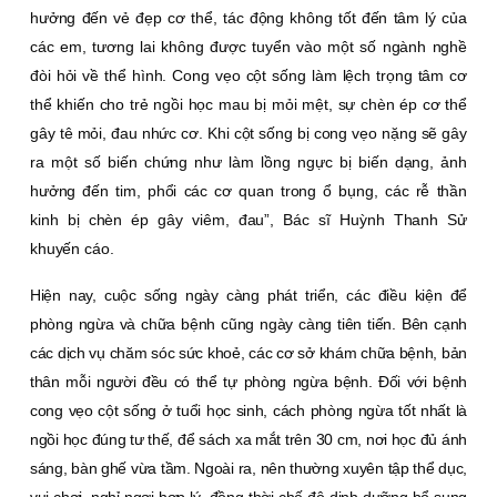
hưởng đến vẻ đẹp cơ thể, tác động không tốt đến tâm lý của
các em, tương lai không được tuyển vào một số ngành nghề
đòi hỏi về thể hình. Cong vẹo cột sống làm lệch trọng tâm cơ
thể khiến cho trẻ ngồi học mau bị mỏi mệt, sự chèn ép cơ thể
gây tê mỏi, đau nhức cơ. Khi cột sống bị cong vẹo nặng sẽ gây
ra một số biến chứng như làm lồng ngực bị biến dạng, ảnh
hưởng đến tim, phổi các cơ quan trong ổ bụng, các rễ thần
kinh bị chèn ép gây viêm, đau”, Bác sĩ Huỳnh Thanh Sử
khuyến cáo.
Hiện nay, cuộc sống ngày càng phát triển, các điều kiện để
phòng ngừa và chữa bệnh cũng ngày càng tiên tiến. Bên cạnh
các dịch vụ chăm sóc sức khoẻ, các cơ sở khám chữa bệnh, bản
thân mỗi người đều có thể tự phòng ngừa bệnh. Ðối với bệnh
cong vẹo cột sống ở tuổi học sinh, cách phòng ngừa tốt nhất là
ngồi học đúng tư thế, để sách xa mắt trên 30 cm, nơi học đủ ánh
sáng, bàn ghế vừa tầm. Ngoài ra, nên thường xuyên tập thể dục,