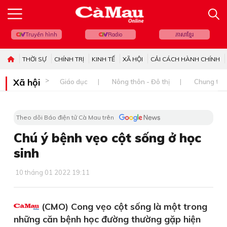
Truyền hình
Radio
ភាសាខ្មែរ
THỜI SỰ
CHÍNH TRỊ
KINH TẾ
XÃ HỘI
CẢI CÁCH HÀNH CHÍNH
Xã hội
Giáo dục
Nông thôn - Đô thị
Chung tay 
Theo dõi Báo điện tử Cà Mau trên
Chú ý bệnh vẹo cột sống ở học
sinh
10 tháng 01 2022 19:11
(CMO) Cong vẹo cột sống là một trong
những căn bệnh học đường thường gặp hiện