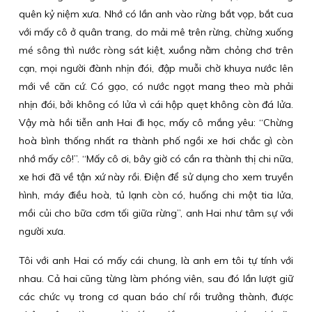
quên kỷ niệm xưa. Nhớ có lần anh vào rừng bắt vọp, bắt cua
với mấy cô ở quân trang, do mải mê trên rừng, chừng xuống
mé sông thì nước ròng sát kiệt, xuồng nằm chỏng chơ trên
cạn, mọi người đành nhịn đói, đập muỗi chờ khuya nước lên
mới về căn cứ. Có gạo, có nước ngọt mang theo mà phải
nhịn đói, bởi không có lửa vì cái hộp quẹt không còn đá lửa.
Vậy mà hồi tiễn anh Hai đi học, mấy cô mắng yêu: “Chừng
hoà bình thống nhất ra thành phố ngồi xe hơi chắc gì còn
nhớ mấy cô!”. “Mấy cô ơi, bây giờ có cần ra thành thị chi nữa,
xe hơi đã về tận xứ này rồi. Điện để sử dụng cho xem truyền
hình, máy điều hoà, tủ lạnh còn có, huống chi một tia lửa,
mồi củi cho bữa cơm tối giữa rừng”, anh Hai như tâm sự với
người xưa.
Tôi với anh Hai có mấy cái chung, là anh em tôi tự tính với
nhau. Cả hai cũng từng làm phóng viên, sau đó lần lượt giữ
các chức vụ trong cơ quan báo chí rồi trưởng thành, được