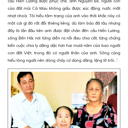
cầu Hiền Lương được phục chế, anh Nguyễn Bé, người con
của đất mũi Cà Mau không giấu được xúc động, nước mắt
nhạt nhoà. Tôi hiểu tâm trạng của anh vào thời khắc này có
một cái gì đó rất đỗi thiêng liêng, dù làm báo đã lâu nhưng
đây là lần đầu tiên anh được đặt chân đến cầu Hiền Lương,
sông Bến Hải, nơi từng diễn ra nỗi đau chia cắt, từng chứng
kiến cuộc chia ly dằng dặc hơn hai mươi năm của bao người
con đất Việt, trong đó có người thân của anh. Sông cũng
hiểu lòng người nên dòng chảy cứ dùng dằng, lặng lờ trôi…”.