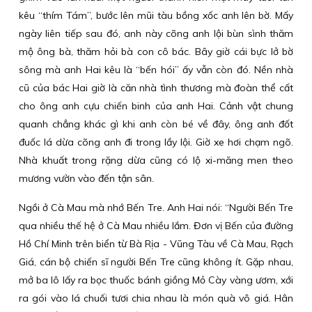
kêu “thím Tám”, bước lên mũi tàu bồng xốc anh lên bờ. Mấy
ngày liên tiếp sau đó, anh này cõng anh lội bùn sình thăm
mộ ông bà, thăm hỏi bà con cô bác. Bây giờ cái bực lở bờ
sông mà anh Hai kêu là “bến hói” ấy vẫn còn đó. Nền nhà
cũ của bác Hai giờ là căn nhà tình thương mà đoàn thể cất
cho ông anh cựu chiến binh của anh Hai. Cảnh vật chung
quanh chẳng khác gì khi anh còn bé về đây, ông anh đốt
đuốc lá dừa cõng anh đi trong lầy lội. Giờ xe hơi chạm ngõ.
Nhà khuất trong rặng dừa cũng có lộ xi-măng men theo
mương vườn vào đến tận sân.
Ngồi ở Cà Mau mà nhớ Bến Tre. Anh Hai nói: “Người Bến Tre
qua nhiều thế hệ ở Cà Mau nhiều lắm. Đơn vị Bến của đường
Hồ Chí Minh trên biển từ Bà Rịa - Vũng Tàu về Cà Mau, Rạch
Giá, cán bộ chiến sĩ người Bến Tre cũng không ít. Gặp nhau,
mở ba lô lấy ra bọc thuốc bánh giồng Mỏ Cày vàng ươm, xới
ra gói vào lá chuối tươi chia nhau là món quà vô giá. Hân