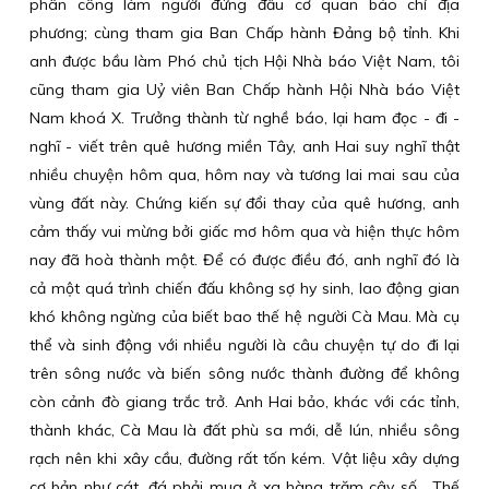
phân công làm người đứng đầu cơ quan báo chí địa
phương; cùng tham gia Ban Chấp hành Đảng bộ tỉnh. Khi
anh được bầu làm Phó chủ tịch Hội Nhà báo Việt Nam, tôi
cũng tham gia Uỷ viên Ban Chấp hành Hội Nhà báo Việt
Nam khoá X. Trưởng thành từ nghề báo, lại ham đọc - đi -
nghĩ - viết trên quê hương miền Tây, anh Hai suy nghĩ thật
nhiều chuyện hôm qua, hôm nay và tương lai mai sau của
vùng đất này. Chứng kiến sự đổi thay của quê hương, anh
cảm thấy vui mừng bởi giấc mơ hôm qua và hiện thực hôm
nay đã hoà thành một. Để có được điều đó, anh nghĩ đó là
cả một quá trình chiến đấu không sợ hy sinh, lao động gian
khó không ngừng của biết bao thế hệ người Cà Mau. Mà cụ
thể và sinh động với nhiều người là câu chuyện tự do đi lại
trên sông nước và biến sông nước thành đường để không
còn cảnh đò giang trắc trở. Anh Hai bảo, khác với các tỉnh,
thành khác, Cà Mau là đất phù sa mới, dễ lún, nhiều sông
rạch nên khi xây cầu, đường rất tốn kém. Vật liệu xây dựng
cơ bản như cát, đá phải mua ở xa hàng trăm cây số... Thế