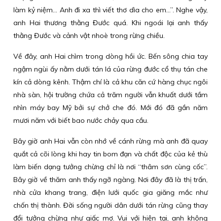
làm kỷ niệm… Anh đi xa thì viết thơ dìa cho em…”. Nghe vậy,
anh Hai thương thằng Đước quá. Khi ngoái lại anh thấy
thằng Đước và cảnh vật nhoè trong rừng chiều.
Về đây, anh Hai chìm trong dòng hồi ức. Bến sông chia tay
ngậm ngùi ấy nằm dưới tán lá của rừng đước cổ thụ tán che
kín cả dòng kênh. Thậm chí là cả khu căn cứ hàng chục ngôi
nhà sàn, hội trường chứa cả trăm người vẫn khuất dưới tầm
nhìn máy bay Mỹ bởi sự chở che đó. Mới đó đã gần năm
mươi năm với biết bao nước chảy qua cầu.
Bây giờ anh Hai vẫn còn nhớ về cánh rừng mà anh đã quay
quắt cả cõi lòng khi hay tin bom đạn và chất độc của kẻ thù
làm biến dạng tưởng chừng chỉ là nơi “thâm sơn cùng cốc”.
Bây giờ về thăm anh thấy ngỡ ngàng. Nơi đây đã là thị trấn,
nhà cửa khang trang, điện lưới quốc gia giăng mắc như
chốn thị thành. Đời sống người dân dưới tán rừng cũng thay
đổi tưởng chừng như giấc mơ. Vui với hiện tại, anh không