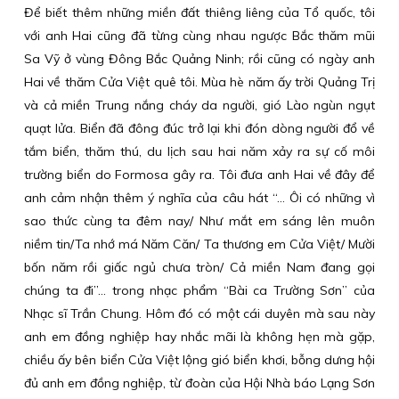
Để biết thêm những miền đất thiêng liêng của Tổ quốc, tôi
với anh Hai cũng đã từng cùng nhau ngược Bắc thăm mũi
Sa Vỹ ở vùng Đông Bắc Quảng Ninh; rồi cũng có ngày anh
Hai về thăm Cửa Việt quê tôi. Mùa hè năm ấy trời Quảng Trị
và cả miền Trung nắng cháy da người, gió Lào ngùn ngụt
quạt lửa. Biển đã đông đúc trở lại khi đón dòng người đổ về
tắm biển, thăm thú, du lịch sau hai năm xảy ra sự cố môi
trường biển do Formosa gây ra. Tôi đưa anh Hai về đây để
anh cảm nhận thêm ý nghĩa của câu hát “… Ôi có những vì
sao thức cùng ta đêm nay/ Như mắt em sáng lên muôn
niềm tin/Ta nhớ má Năm Căn/ Ta thương em Cửa Việt/ Mười
bốn năm rồi giấc ngủ chưa tròn/ Cả miền Nam đang gọi
chúng ta đi”… trong nhạc phẩm “Bài ca Trường Sơn” của
Nhạc sĩ Trần Chung. Hôm đó có một cái duyên mà sau này
anh em đồng nghiệp hay nhắc mãi là không hẹn mà gặp,
chiều ấy bên biển Cửa Việt lộng gió biển khơi, bỗng dưng hội
đủ anh em đồng nghiệp, từ đoàn của Hội Nhà báo Lạng Sơn