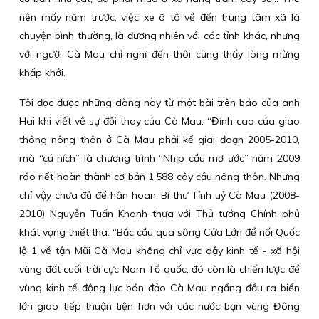
nên mấy năm trước, việc xe ô tô về đến trung tâm xã là
chuyện bình thường, là đương nhiên với các tỉnh khác, nhưng
với người Cà Mau chỉ nghĩ đến thôi cũng thấy lòng mừng
khấp khởi.
Tôi đọc được những dòng này từ một bài trên báo của anh
Hai khi viết về sự đổi thay của Cà Mau: “Đỉnh cao của giao
thông nông thôn ở Cà Mau phải kể giai đoạn 2005-2010,
mà “cú hích” là chương trình “Nhịp cầu mơ ước” năm 2009
ráo riết hoàn thành cơ bản 1.588 cây cầu nông thôn. Nhưng
chỉ vậy chưa đủ để hân hoan. Bí thư Tỉnh uỷ Cà Mau (2008-
2010) Nguyễn Tuấn Khanh thưa với Thủ tướng Chính phủ
khát vọng thiết tha: “Bắc cầu qua sông Cửa Lớn để nối Quốc
lộ 1 về tận Mũi Cà Mau không chỉ vực dậy kinh tế - xã hội
vùng đất cuối trời cực Nam Tổ quốc, đó còn là chiến lược để
vùng kinh tế động lực bán đảo Cà Mau ngẩng đầu ra biển
lớn giao tiếp thuận tiện hơn với các nước bạn vùng Đông