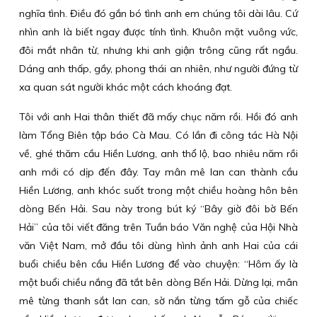
nghĩa tình. Điều đó gắn bó tình anh em chúng tôi dài lâu. Cứ
nhìn anh là biết ngay được tính tình. Khuôn mặt vuông vức,
đôi mắt nhân từ, nhưng khi anh giận trông cũng rất ngầu.
Dáng anh thấp, gầy, phong thái an nhiên, như người đứng từ
xa quan sát người khác một cách khoáng đạt.
Tôi với anh Hai thân thiết đã mấy chục năm rồi. Hồi đó anh
làm Tổng Biên tập báo Cà Mau. Có lần đi công tác Hà Nội
về, ghé thăm cầu Hiền Lương, anh thổ lộ, bao nhiêu năm rồi
anh mới có dịp đến đây. Tay mân mê lan can thành cầu
Hiền Lương, anh khóc suốt trong một chiều hoàng hôn bên
dòng Bến Hải. Sau này trong bút ký “Bây giờ đôi bờ Bến
Hải” của tôi viết đăng trên Tuần báo Văn nghệ của Hội Nhà
văn Việt Nam, mở đầu tôi dùng hình ảnh anh Hai của cái
buổi chiều bên cầu Hiền Lương để vào chuyện: “Hôm ấy là
một buổi chiều nắng đã tắt bên dòng Bến Hải. Dừng lại, mân
mê từng thanh sắt lan can, sờ nắn từng tấm gỗ của chiếc