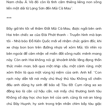
Nam châu Á. Và đó còn là tình cảm thiêng liêng non sông
liền một dải từ Lạng Sơn đến Mũi Cà Mau”.
***
Bây giờ khi tôi về thăm Đất Mũi Cà Mau, được ngồi bên anh
Hai trên chiếc xe của Đài Phát thanh - Truyền hình mà bạn
tôi - Nhà báo Đỗ Kiến Quốc mới về nhậm chức giám đốc, khi
xe chạy bon bon trên đường nhựa về xóm Mũi, tôi nhìn ra
bên ngoài để cảm nhận về miền đất sông nước mênh mang
này. Còn anh Hai không nói gì, khoảnh khắc lắng đọng thổn
thức miên man, bởi qua một nhịp cầu, một cánh rừng, một
xóm thôn là qua một vùng kỷ niệm của anh. Anh kể: “Con
rạch này dẫn tới nơi mấy chú thuỷ thủ tàu Không số chiến
đấu anh dũng hy sinh để bảo vệ Tàu 69. Cụm rừng xa xa
đằng kia là căn cứ hậu cần, nơi mấy chú thương binh tàu
Không số dạy học cho bọn trẻ của anh, cũng là nơi an táng
chú Bảy Huynh, hy sinh trong trận nhấn chìm bầy tàu giặc