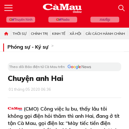
Truyền hình
Radio
ភាសាខ្មែរ
THỜI SỰ
CHÍNH TRỊ
KINH TẾ
XÃ HỘI
CẢI CÁCH HÀNH CHÍNH
Phóng sự - Ký sự
Theo dõi Báo điện tử Cà Mau trên
Chuyện anh Hai
01 tháng 05 2020 06:36
(CMO) Công việc lu bu, thấy lâu tôi
không gọi điện hỏi thăm thì anh Hai, đang ở tít
tận Cà Mau, gọi điện la: “Mày tiếc tiền điện