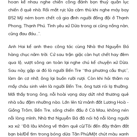
hoan kể nhau nghe chiến công đánh bọn thuỷ quân lục
chiến ở quê nhà. Rồi mắt rực lửa căm thù khi nghe máy bay
B52 Mỹ ném bom chết cả gia đình người đồng đội ở Thạnh
Phong, Thạnh Phú. Tình yêu xứ Dừa trong ai cũng nồng nàn,
cũng đau đáu...”.
Anh Hai kể anh theo công tác cùng Nhà thơ Nguyễn Bá
hàng chục năm trời. Cứ sau trận giặc càn hụt chết hay đêm
qua lộ, vượt sông an toàn lại nghe chú kể chuyện xứ Dừa.
Sau này, gặp ai đó là người Bến Tre “tha phương cầu thực”,
làm ăn cơ nhỡ, ông lại buồn rười rượi. Còn khi hỏi thăm ra
mấy cháu sinh viên là người Bến Tre, ông tươi rói lạ thường.
Mới thấy trong ông, nỗi hoài vọng day dứt nhớ thương quê
nhà sâu đậm nhường nào. Lớn lên từ mảnh đất Lương Hoà -
Giồng Trôm, Bến Tre, sống chiến đấu ở Cà Mau, không nén
nỗi lòng mình, Nhà thơ Nguyễn Bá đã nói hộ nỗi lòng người
xa xứ: “Đã lâu không về thăm quê cũ/Tôi đến đây thăm đất
bạn bè/Để tìm trong bóng dừa Tân Phú/Một chút màu xanh