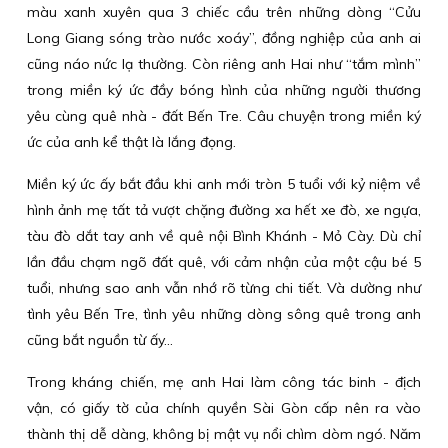
màu xanh xuyên qua 3 chiếc cầu trên những dòng “Cửu
Long Giang sóng trào nước xoáy”, đồng nghiệp của anh ai
cũng náo nức lạ thường. Còn riêng anh Hai như “tắm mình”
trong miền ký ức đầy bóng hình của những người thương
yêu cùng quê nhà - đất Bến Tre. Câu chuyện trong miền ký
ức của anh kể thật là lắng đọng.
Miền ký ức ấy bắt đầu khi anh mới tròn 5 tuổi với kỷ niệm về
hình ảnh mẹ tất tả vượt chặng đường xa hết xe đò, xe ngựa,
tàu đò dắt tay anh về quê nội Bình Khánh - Mỏ Cày. Dù chỉ
lần đầu chạm ngõ đất quê, với cảm nhận của một cậu bé 5
tuổi, nhưng sao anh vẫn nhớ rõ từng chi tiết. Và dường như
tình yêu Bến Tre, tình yêu những dòng sông quê trong anh
cũng bắt nguồn từ ấy...
Trong kháng chiến, mẹ anh Hai làm công tác binh - địch
vận, có giấy tờ của chính quyền Sài Gòn cấp nên ra vào
thành thị dễ dàng, không bị mật vụ nổi chìm dòm ngó. Năm