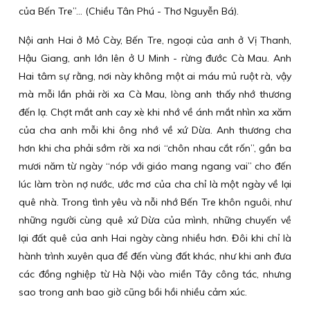
của Bến Tre”… (Chiều Tân Phú - Thơ Nguyễn Bá).
Nội anh Hai ở Mỏ Cày, Bến Tre, ngoại của anh ở Vị Thanh,
Hậu Giang, anh lớn lên ở U Minh - rừng đước Cà Mau. Anh
Hai tâm sự rằng, nơi này không một ai máu mủ ruột rà, vậy
mà mỗi lần phải rời xa Cà Mau, lòng anh thấy nhớ thương
đến lạ. Chợt mắt anh cay xè khi nhớ về ánh mắt nhìn xa xăm
của cha anh mỗi khi ông nhớ về xứ Dừa. Anh thương cha
hơn khi cha phải sớm rời xa nơi “chôn nhau cắt rốn”, gần ba
mươi năm từ ngày “nóp với giáo mang ngang vai” cho đến
lúc làm tròn nợ nước, ước mơ của cha chỉ là một ngày về lại
quê nhà. Trong tình yêu và nỗi nhớ Bến Tre khôn nguôi, như
những người cùng quê xứ Dừa của mình, những chuyến về
lại đất quê của anh Hai ngày càng nhiều hơn. Đôi khi chỉ là
hành trình xuyên qua để đến vùng đất khác, như khi anh đưa
các đồng nghiệp từ Hà Nội vào miền Tây công tác, nhưng
sao trong anh bao giờ cũng bồi hồi nhiều cảm xúc.