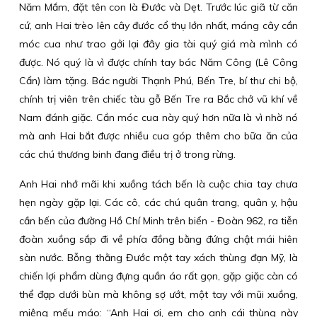
Năm Mắm, đặt tên con là Đước và Dẹt. Trước lúc giã từ căn
cứ, anh Hai trèo lên cây đước cổ thụ lớn nhất, máng cây cần
móc cua như trao gởi lại đây gia tài quý giá mà mình có
được. Nó quý là vì được chính tay bác Năm Công (Lê Công
Cẩn) làm tặng. Bác người Thạnh Phú, Bến Tre, bí thư chi bộ,
chính trị viên trên chiếc tàu gỗ Bến Tre ra Bắc chở vũ khí về
Nam đánh giặc. Cần móc cua này quý hơn nữa là vì nhờ nó
mà anh Hai bắt được nhiều cua góp thêm cho bữa ăn của
các chú thương binh đang điều trị ở trong rừng.
Anh Hai nhớ mãi khi xuồng tách bến là cuộc chia tay chưa
hẹn ngày gặp lại. Các cô, các chú quân trang, quân y, hậu
cần bến của đường Hồ Chí Minh trên biển - Đoàn 962, ra tiễn
đoàn xuồng sắp đi về phía đồng bằng đứng chật mái hiên
sàn nước. Bỗng thằng Đước một tay xách thùng đạn Mỹ, là
chiến lợi phẩm dùng đựng quần áo rất gọn, gặp giặc càn có
thể đạp dưới bùn mà không sợ ướt, một tay với mũi xuồng,
miệng mếu máo: “Anh Hai ơi, em cho anh cái thùng này