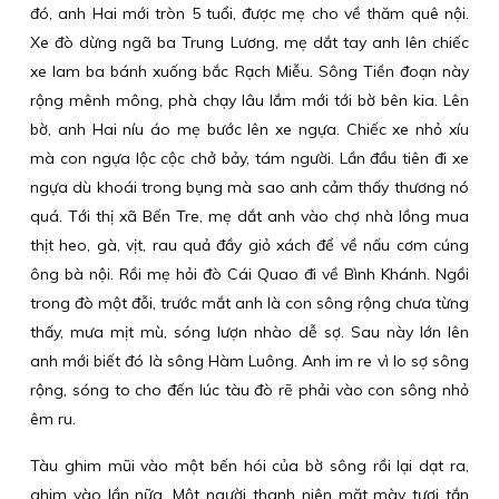
đó, anh Hai mới tròn 5 tuổi, được mẹ cho về thăm quê nội.
Xe đò dừng ngã ba Trung Lương, mẹ dắt tay anh lên chiếc
xe lam ba bánh xuống bắc Rạch Miễu. Sông Tiền đoạn này
rộng mênh mông, phà chạy lâu lắm mới tới bờ bên kia. Lên
bờ, anh Hai níu áo mẹ bước lên xe ngựa. Chiếc xe nhỏ xíu
mà con ngựa lộc cộc chở bảy, tám người. Lần đầu tiên đi xe
ngựa dù khoái trong bụng mà sao anh cảm thấy thương nó
quá. Tới thị xã Bến Tre, mẹ dắt anh vào chợ nhà lồng mua
thịt heo, gà, vịt, rau quả đầy giỏ xách để về nấu cơm cúng
ông bà nội. Rồi mẹ hỏi đò Cái Quao đi về Bình Khánh. Ngồi
trong đò một đỗi, trước mắt anh là con sông rộng chưa từng
thấy, mưa mịt mù, sóng lượn nhào dễ sợ. Sau này lớn lên
anh mới biết đó là sông Hàm Luông. Anh im re vì lo sợ sông
rộng, sóng to cho đến lúc tàu đò rẽ phải vào con sông nhỏ
êm ru.
Tàu ghim mũi vào một bến hói của bờ sông rồi lại dạt ra,
ghim vào lần nữa. Một người thanh niên mặt mày tươi tắn