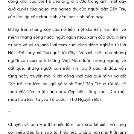
đồng khởi của thế hệ cha ông đi trước trong ánh mắt đầy
quả quyết của người mẹ nghèo ấy, của người dân Bến Tre,
của lớp lớp các cháu sinh viên, học sinh hôm nay.
Đứng trên những cây cầu nối liền một dải Bến Tre, nhìn về
mênh mang sông nước, ngút ngàn màu xanh của dừa, niềm
tự hào về xứ sở, anh Hai mỉm cười cùng đồng nghiệp từ Hà
Nội: “Đất này, xứ Dừa quê tôi đây”. Và anh biết, như những
người con của quê hương Việt Nam luôn mong ngóng về
đất quê, những người con Bến Tre, dù ở đâu, đi đâu, vẫn
từng ngày truyền mãi ý chí đồng khởi của quê mình và để:
“Xẻ trái tim làm hai gửi về Minh Bảo/ Bến Tre ơi rồi tôi sẽ
theo về/ Cắm một cành hoa đẹp bến sông xưa” (Có một
màu hoa làm ta yêu Tổ quốc - Thơ Nguyễn Bá).
*
Chuyện về anh Hai thì nhiều lắm, làm sao kể xiết. Và cũng
có nhiều điều làm sao tôi hiểu hết. Chẳng hạn như thời làm