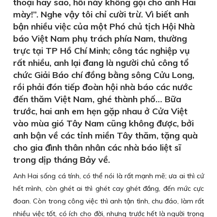
thoại hay sao, hồi này không gọi cho anh Hai
mày!”. Nghe vậy tôi chỉ cười trừ. Vì biết anh
bận nhiều việc của một Phó chủ tịch Hội Nhà
báo Việt Nam phụ trách phía Nam, thường
trực tại TP Hồ Chí Minh; công tác nghiệp vụ
rất nhiều, anh lại đang là người chủ công tổ
chức Giải Báo chí đồng bằng sông Cửu Long,
rồi phải đón tiếp đoàn hội nhà báo các nước
đến thăm Việt Nam, ghé thành phố… Bữa
trước, hai anh em hẹn gặp nhau ở Cửa Việt
vào mùa gió Tây Nam cũng không được, bởi
anh bận về các tỉnh miền Tây thăm, tặng quà
cho gia đình thân nhân các nhà báo liệt sĩ
trong dịp tháng Bảy về.
Anh Hai sống cá tính, có thể nói là rất mạnh mẽ; ưa ai thì cứ
hết mình, còn ghét ai thì ghét cay ghét đắng, đến mức cực
đoan. Còn trong công việc thì anh tận tình, chu đáo, làm rất
nhiều việc tốt, có ích cho đời, nhưng trước hết là người trọng