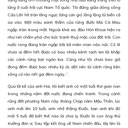
sừng sững ôm choàng mặt sông như nửa vầng trăng treo lơ
lửng ở cuối trời cực Nam Tổ quốc. Tôi đứng giữa dòng sông
Cửa Lớn hít tràn lồng ngực từng cơn gió lồng lộng từ biển cả
ùa vào. Một màu xanh thẳm của rừng đước Mũi Cà Mau
ngập tràn trong mắt. Ngoài khơi xa, đảo Hòn Khoai hiện ra
như nét chấm phá cho bức tranh thuỷ mặc của đất trời. Con
nước rong đang tràn ngập bãi bờ miên man náo nức. Có lẽ
chưa ai đếm hết được có bao nhiêu kênh rạch len lỏi khắp
các cánh rừng bạt ngàn kia. Cũng như tôi chưa bao giờ
đong đếm được bao nhiêu ký ức dệt nên từ cánh rừng bên
sông cứ ráo riết gọi đêm ngày…”.
Qua lời kể của anh Hai, tôi biết anh có một tuổi thơ gian nan
trong những năm đất nước đang chiến tranh. Trong cánh
rừng đất phương Nam này, tháng Chạp năm Mậu Thân, lúc
anh mới lên 10 tuổi, anh nhớ thằng Đước, bạn anh khi đó
mới 5 tuổi đã biết thế nào là chia ly. Đước là con ông thủ
trưởng đơn vị. Sau tập kết ông về Nam chiến đấu, lấy tên là