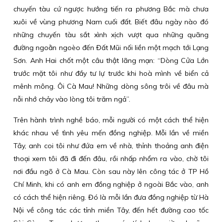
chuyến tàu cứ ngược hướng tiến ra phương Bắc mà chưa
xuôi về vùng phương Nam cuối đất. Biết đâu ngày nào đó
những chuyến tàu sắt xình xịch vượt qua những quãng
đường ngoằn ngoèo đến Đất Mũi nối liền một mạch tới Lạng
Sơn. Anh Hai chốt một câu thật lãng mạn: “Dòng Cửa Lớn
trước mặt tôi như đầy tư lự trước khi hoà mình về biển cả
mênh mông. Ôi Cà Mau! Những dòng sông trôi về đâu mà
nỗi nhớ chảy vào lòng tôi trăm ngả”.
Trên hành trình nghề báo, mỗi người có một cách thể hiện
khác nhau về tình yêu mến đồng nghiệp. Mỗi lần về miền
Tây, anh coi tôi như đứa em về nhà, thỉnh thoảng anh điện
thoại xem tôi đã đi đến đâu, rồi nhấp nhổm ra vào, chờ tôi
nơi đầu ngõ ở Cà Mau. Còn sau này lên công tác ở TP Hồ
Chí Minh, khi có anh em đồng nghiệp ở ngoài Bắc vào, anh
có cách thể hiện riêng. Đó là mỗi lần đưa đồng nghiệp từ Hà
Nội về công tác các tỉnh miền Tây, đến hết đường cao tốc