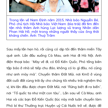
Trong lần về Nam Định năm 2015, Nhà báo Nguyễn Bé,
Phó chủ tịch Hội Nhà báo Việt Nam (bìa trái) đã tìm đến
tận nhà thăm Anh hùng Lực lượng vũ trang Nhân dân
Phan Hải Hồ, một trong những người thầy của ông thời
kháng chiến. Ảnh: Thuỳ Trâm
Sau mấy lần hẹn hò, rồi cũng có dịp tôi đến thăm miền Tây
quê anh. Lần đầu xuống Cà Mau, anh Hai đi Hà Nội. Anh
điện thoại bảo: “Mày về đi, có Đỗ Kiến Quốc, Phó tổng biên
tập báo ở nhà sẽ tiếp chu đáo, không có lo gì đâu, nó cũng
như anh mày mà”. Chuyến thăm Đất Mũi, nơi Km0 ở vùng
đất cuối đất cùng trời ấy cho chúng tôi nhiều trải nghiệm thú
vị, khi lần đầu được chạm Đất Mũi, nơi “Rừng biết đi ra biển”,
nơi “Tổ quốc ta như một con tàu”… Lần sau về Cà Mau, anh
Hai và các bạn Đỗ Kiến Quốc (lúc này mới luân chuyển làm
Phó bí thư Thường trực Huyện uỷ Cái Nước trở về, được đề