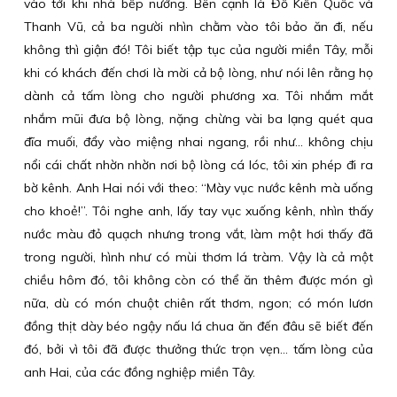
vào tới khi nhà bếp nướng. Bên cạnh là Đỗ Kiến Quốc và
Thanh Vũ, cả ba người nhìn chằm vào tôi bảo ăn đi, nếu
không thì giận đó! Tôi biết tập tục của người miền Tây, mỗi
khi có khách đến chơi là mời cả bộ lòng, như nói lên rằng họ
dành cả tấm lòng cho người phương xa. Tôi nhắm mắt
nhắm mũi đưa bộ lòng, nặng chừng vài ba lạng quét qua
đĩa muối, đẩy vào miệng nhai ngang, rồi như… không chịu
nổi cái chất nhờn nhờn nơi bộ lòng cá lóc, tôi xin phép đi ra
bờ kênh. Anh Hai nói với theo: “Mày vục nước kênh mà uống
cho khoẻ!”. Tôi nghe anh, lấy tay vục xuống kênh, nhìn thấy
nước màu đỏ quạch nhưng trong vắt, làm một hơi thấy đã
trong người, hình như có mùi thơm lá tràm. Vậy là cả một
chiều hôm đó, tôi không còn có thể ăn thêm được món gì
nữa, dù có món chuột chiên rất thơm, ngon; có món lươn
đồng thịt dày béo ngậy nấu lá chua ăn đến đâu sẽ biết đến
đó, bởi vì tôi đã được thưởng thức trọn vẹn… tấm lòng của
anh Hai, của các đồng nghiệp miền Tây.