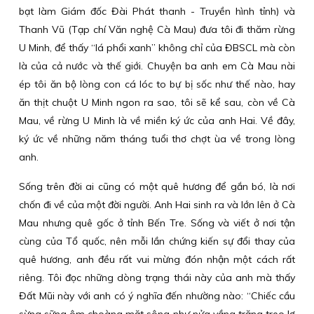
bạt làm Giám đốc Đài Phát thanh - Truyền hình tỉnh) và
Thanh Vũ (Tạp chí Văn nghệ Cà Mau) đưa tôi đi thăm rừng
U Minh, để thấy “lá phổi xanh” không chỉ của ĐBSCL mà còn
là của cả nước và thế giới. Chuyện ba anh em Cà Mau nài
ép tôi ăn bộ lòng con cá lóc to bự bị sốc như thế nào, hay
ăn thịt chuột U Minh ngon ra sao, tôi sẽ kể sau, còn về Cà
Mau, về rừng U Minh là về miền ký ức của anh Hai. Về đây,
ký ức về những năm tháng tuổi thơ chợt ùa về trong lòng
anh.
Sống trên đời ai cũng có một quê hương để gắn bó, là nơi
chốn đi về của một đời người. Anh Hai sinh ra và lớn lên ở Cà
Mau nhưng quê gốc ở tỉnh Bến Tre. Sống và viết ở nơi tận
cùng của Tổ quốc, nên mỗi lần chứng kiến sự đổi thay của
quê hương, anh đều rất vui mừng đón nhận một cách rất
riêng. Tôi đọc những dòng trạng thái này của anh mà thấy
Đất Mũi này với anh có ý nghĩa đến nhường nào: “Chiếc cầu