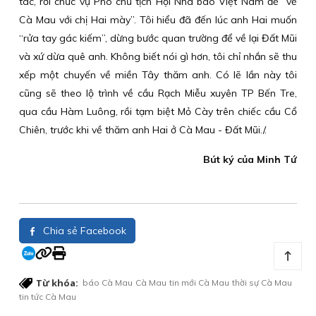
tác, rời chức vụ Phó chủ tịch Hội Nhà báo Việt Nam để “về
Cà Mau với chị Hai mày”. Tôi hiểu đã đến lúc anh Hai muốn
“rửa tay gác kiếm”, dừng bước quan trường để về lại Đất Mũi
và xứ dừa quê anh. Không biết nói gì hơn, tôi chỉ nhắn sẽ thu
xếp một chuyến về miền Tây thăm anh. Có lẽ lần này tôi
cũng sẽ theo lộ trình về cầu Rạch Miễu xuyên TP Bến Tre,
qua cầu Hàm Luông, rồi tạm biệt Mỏ Cày trên chiếc cầu Cổ
Chiên, trước khi về thăm anh Hai ở Cà Mau - Đất Mũi./.
Bút ký của Minh Tứ
Chia sẻ Facebook
Từ khóa:
báo Cà Mau
Cà Mau
tin mới Cà Mau
thời sự Cà Mau
tin tức Cà Mau