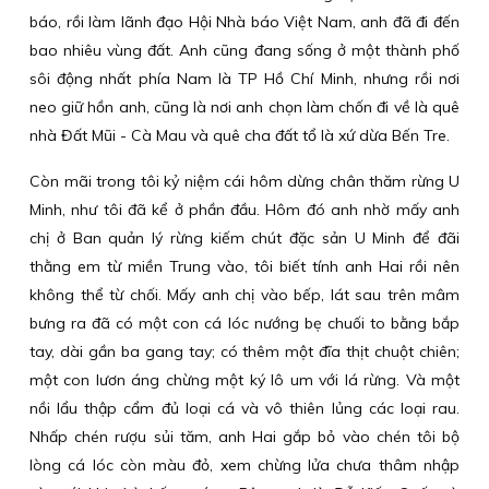
báo, rồi làm lãnh đạo Hội Nhà báo Việt Nam, anh đã đi đến
bao nhiêu vùng đất. Anh cũng đang sống ở một thành phố
sôi động nhất phía Nam là TP Hồ Chí Minh, nhưng rồi nơi
neo giữ hồn anh, cũng là nơi anh chọn làm chốn đi về là quê
nhà Đất Mũi - Cà Mau và quê cha đất tổ là xứ dừa Bến Tre.
Còn mãi trong tôi kỷ niệm cái hôm dừng chân thăm rừng U
Minh, như tôi đã kể ở phần đầu. Hôm đó anh nhờ mấy anh
chị ở Ban quản lý rừng kiếm chút đặc sản U Minh để đãi
thằng em từ miền Trung vào, tôi biết tính anh Hai rồi nên
không thể từ chối. Mấy anh chị vào bếp, lát sau trên mâm
bưng ra đã có một con cá lóc nướng bẹ chuối to bằng bắp
tay, dài gần ba gang tay; có thêm một đĩa thịt chuột chiên;
một con lươn áng chừng một ký lô um với lá rừng. Và một
nồi lẩu thập cẩm đủ loại cá và vô thiên lủng các loại rau.
Nhấp chén rượu sủi tăm, anh Hai gắp bỏ vào chén tôi bộ
lòng cá lóc còn màu đỏ, xem chừng lửa chưa thâm nhập