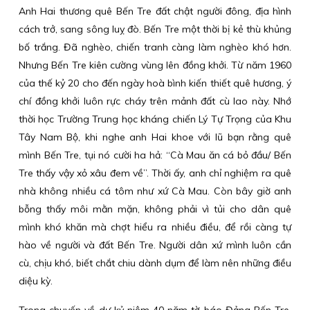
Anh Hai thương quê Bến Tre đất chật người đông, địa hình
cách trở, sang sông luỵ đò. Bến Tre một thời bị kẻ thù khủng
bố trắng. Đã nghèo, chiến tranh càng làm nghèo khó hơn.
Nhưng Bến Tre kiên cường vùng lên đồng khởi. Từ năm 1960
của thế kỷ 20 cho đến ngày hoà bình kiến thiết quê hương, ý
chí đồng khởi luôn rực cháy trên mảnh đất cù lao này. Nhớ
thời học Trường Trung học kháng chiến Lý Tự Trọng của Khu
Tây Nam Bộ, khi nghe anh Hai khoe với lũ bạn rằng quê
mình Bến Tre, tụi nó cười ha hả: “Cà Mau ăn cá bỏ đầu/ Bến
Tre thấy vậy xỏ xâu đem về”. Thời ấy, anh chỉ nghiệm ra quê
nhà không nhiều cá tôm như xứ Cà Mau. Còn bây giờ anh
bỗng thấy môi mằn mặn, không phải vì tủi cho dân quê
mình khó khăn mà chợt hiểu ra nhiều điều, để rồi càng tự
hào về người và đất Bến Tre. Người dân xứ mình luôn cần
cù, chịu khó, biết chắt chiu dành dụm để làm nên những điều
diệu kỳ.