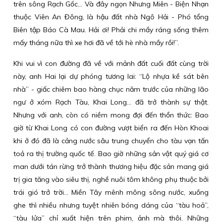
trên sông Rạch Gốc… Và đây ngọn Nhưng Miên - Biện Nhạn
thuộc Viên An Đông, là hậu đất nhà Ngô Hải - Phó tổng
Biên tập Báo Cà Mau. Hải ơi! Phải chi mầy ráng sống thêm
mấy tháng nữa thì xe hơi đã về tới hè nhà mầy rồi!”.
Khi vui vì con đường đã về với mảnh đất cuối đất cùng trời
này, anh Hai lại dự phóng tương lai: “Lộ nhựa kề sát bên
nhà” - giấc chiêm bao hàng chục năm trước của những lão
ngư ở xóm Rạch Tàu, Khai Long… đã trở thành sự thật.
Nhưng với anh, còn có niềm mong đợi đến thổn thức: Bao
giờ từ Khai Long có con đường vượt biển ra đến Hòn Khoai
khi ở đó đã là cảng nước sâu trung chuyển cho tàu vạn tấn
toả ra thị trường quốc tế. Bao giờ những sản vật quý giá cơ
man dưới tán rừng trở thành thương hiệu đặc sản mang giá
trị gia tăng vào siêu thị, nghề nuôi tôm không phụ thuộc bởi
trái gió trở trời… Miền Tây mênh mông sông nước, xuồng
ghe thì nhiều nhưng tuyệt nhiên bóng dáng của “tàu hoả”,
“tàu lửa” chỉ xuất hiện trên phim, ảnh mà thôi. Những