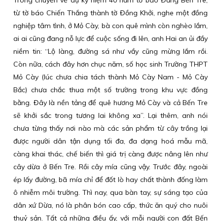
Trong chuyến về dự kỷ niệm 40 năm tờ báo Đảng Bến Tre,
từ tờ báo Chiến Thắng thành tờ Đồng Khởi, nghe một đồng
nghiệp tâm tình, ở Mỏ Cày, bà con quê mình còn nghèo lắm,
ai ai cũng đang nỗ lực để cuộc sống đi lên, anh Hai an ủi đầy
niềm tin: “Lộ làng, đường sá như vầy cũng mừng lắm rồi.
Còn nữa, cách đây hơn chục năm, số học sinh Trường THPT
Mỏ Cày (lúc chưa chia tách thành Mỏ Cày Nam - Mỏ Cày
Bắc) chưa chắc thua một số trường trong khu vực đồng
bằng. Đây là nền tảng để quê hương Mỏ Cày và cả Bến Tre
sẽ khởi sắc trong tương lai không xa”. Lại thêm, anh nói
chưa từng thấy nơi nào mà các sản phẩm từ cây trồng lại
được người dân tận dụng tối đa, đa dạng hoá mẫu mã,
càng khai thác, chế biến thì giá trị càng được nâng lên như
cây dừa ở Bến Tre. Rồi cây mía cũng vậy. Trước đây, ngoài
ép lấy đường, bã mía chỉ để đốt lò hay chất thành đống làm
ô nhiễm môi trường. Thì nay, qua bàn tay, sự sáng tạo của
dân xứ Dừa, nó là phân bón cao cấp, thức ăn quý cho nuôi
thuỷ sản. Tất cả những điều ấy, với mỗi người con đất Bến