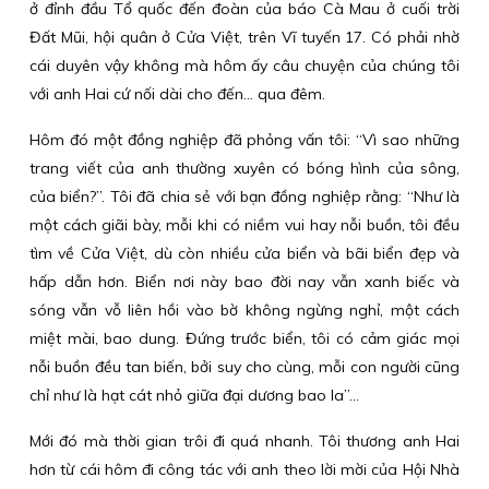
ở đỉnh đầu Tổ quốc đến đoàn của báo Cà Mau ở cuối trời
Đất Mũi, hội quân ở Cửa Việt, trên Vĩ tuyến 17. Có phải nhờ
cái duyên vậy không mà hôm ấy câu chuyện của chúng tôi
với anh Hai cứ nối dài cho đến… qua đêm.
Hôm đó một đồng nghiệp đã phỏng vấn tôi: “Vì sao những
trang viết của anh thường xuyên có bóng hình của sông,
của biển?”. Tôi đã chia sẻ với bạn đồng nghiệp rằng: “Như là
một cách giãi bày, mỗi khi có niềm vui hay nỗi buồn, tôi đều
tìm về Cửa Việt, dù còn nhiều cửa biển và bãi biển đẹp và
hấp dẫn hơn. Biển nơi này bao đời nay vẫn xanh biếc và
sóng vẫn vỗ liên hồi vào bờ không ngừng nghỉ, một cách
miệt mài, bao dung. Đứng trước biển, tôi có cảm giác mọi
nỗi buồn đều tan biến, bởi suy cho cùng, mỗi con người cũng
chỉ như là hạt cát nhỏ giữa đại dương bao la”…
Mới đó mà thời gian trôi đi quá nhanh. Tôi thương anh Hai
hơn từ cái hôm đi công tác với anh theo lời mời của Hội Nhà