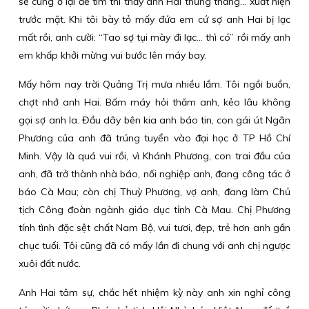
sẽ cùng ở lại để tìm thì thấy anh Hai thủng thẳng… xuất hiện
trước mặt. Khi tôi bày tỏ mấy đứa em cứ sợ anh Hai bị lạc
mất rồi, anh cười: “Tao sợ tụi mày đi lạc… thì có” rồi mấy anh
em khấp khởi mừng vui bước lên máy bay.
Mấy hôm nay trời Quảng Trị mưa nhiều lắm. Tôi ngồi buồn,
chợt nhớ anh Hai. Bấm máy hỏi thăm anh, kẻo lâu không
gọi sợ anh la. Đầu dây bên kia anh báo tin, con gái út Ngân
Phương của anh đã trúng tuyển vào đại học ở TP Hồ Chí
Minh. Vậy là quá vui rồi, vì Khánh Phương, con trai đầu của
anh, đã trở thành nhà báo, nối nghiệp anh, đang công tác ở
báo Cà Mau; còn chị Thuỳ Phương, vợ anh, đang làm Chủ
tịch Công đoàn ngành giáo dục tỉnh Cà Mau. Chị Phương
tính tình đặc sệt chất Nam Bộ, vui tươi, đẹp, trẻ hơn anh gần
chục tuổi. Tôi cũng đã có mấy lần đi chung với anh chị ngược
xuôi đất nước.
Anh Hai tâm sự, chắc hết nhiệm kỳ này anh xin nghỉ công