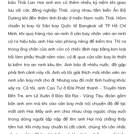
báo Thái Lan. Hai anh em có thêm nhiều kỷ niệm khi giao
lưu với các đồng nghiệp Thái; cùng nhau tắm biển Ấn Độ
Dương khi đến thăm tỉnh Krabi ở miền Nam nước Thái. Hôm
chuẩn bị bay từ Sân bay Quốc tế Bangkok về TP Hồ Chí
Minh, khi qua hàng rào an ninh ở sân bay, nhân viên an ninh
cứ ra hiệu bảo anh Hai vào phòng riêng để kiểm tra. Thì ra
trong ống chân của anh còn có chiếc đinh nẹp bằng kim loại
hồi làm phẫu thuật năm nào; cứ đi qua cửa sân bay là thiết
bị kiểm tra an ninh kêu lên. Anh bảo đi nhiều nước, đã gặp
phải tình cảnh này rồi. Anh và tôi giải thích mãi nhân viên an
ninh sân bay mới cho đi. Nhưng sau đó một tình huống khác
xảy ra. Cả tôi, anh Cao Tư ở Đài Phát thanh - Truyền hình
Bến Tre, em Lê Xuân ở Báo Bà Rịa - Vũng Tàu, đoàn gồm
bốn anh em mà khi vào sân bay mãi nói chuyện đã để lạc
mất anh Hai. Mấy anh em chia nhau chạy ngược chạy xuôi
trong dòng người tấp nập để tìm anh Hai mà chẳng thấy
tăm hơi. Khi máy bay chuẩn bị cất cánh, chúng tôi cân nhắc