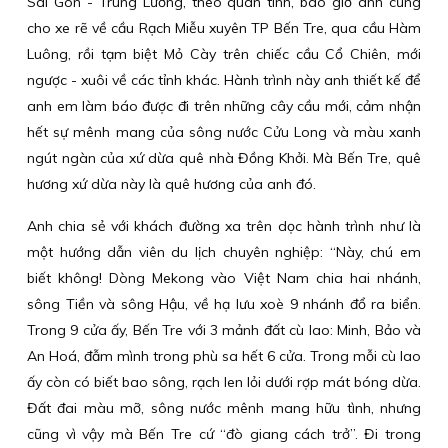
Sài Gòn - Trung Lương, theo quán tính, bao giờ anh cũng
cho xe rẽ về cầu Rạch Miễu xuyên TP Bến Tre, qua cầu Hàm
Luông, rồi tạm biệt Mỏ Cày trên chiếc cầu Cổ Chiên, mới
ngược - xuôi về các tỉnh khác. Hành trình này anh thiết kế để
anh em làm báo được đi trên những cây cầu mới, cảm nhận
hết sự mênh mang của sông nước Cửu Long và màu xanh
ngút ngàn của xứ dừa quê nhà Đồng Khởi. Mà Bến Tre, quê
hương xứ dừa này là quê hương của anh đó.
Anh chia sẻ với khách đường xa trên dọc hành trình như là
một hướng dẫn viên du lịch chuyên nghiệp: “Này, chú em
biết không! Dòng Mekong vào Việt Nam chia hai nhánh,
sông Tiền và sông Hậu, về hạ lưu xoè 9 nhánh đổ ra biển.
Trong 9 cửa ấy, Bến Tre với 3 mảnh đất cù lao: Minh, Bảo và
An Hoá, đẫm mình trong phù sa hết 6 cửa. Trong mỗi cù lao
ấy còn có biết bao sông, rạch len lỏi dưới rợp mát bóng dừa.
Đất đai màu mỡ, sông nước mênh mang hữu tình, nhưng
cũng vì vậy mà Bến Tre cứ “đò giang cách trở”. Đi trong