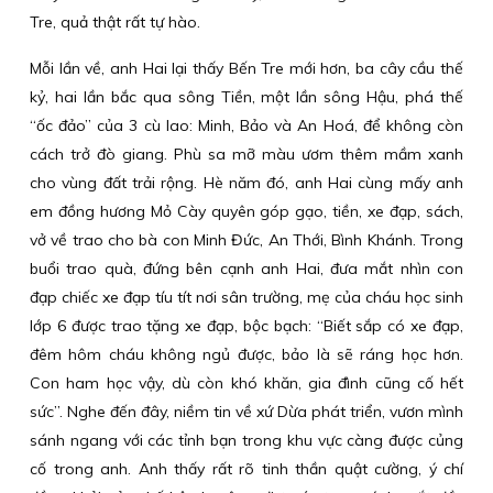
Tre, quả thật rất tự hào.
Mỗi lần về, anh Hai lại thấy Bến Tre mới hơn, ba cây cầu thế
kỷ, hai lần bắc qua sông Tiền, một lần sông Hậu, phá thế
“ốc đảo” của 3 cù lao: Minh, Bảo và An Hoá, để không còn
cách trở đò giang. Phù sa mỡ màu ươm thêm mầm xanh
cho vùng đất trải rộng. Hè năm đó, anh Hai cùng mấy anh
em đồng hương Mỏ Cày quyên góp gạo, tiền, xe đạp, sách,
vở về trao cho bà con Minh Đức, An Thới, Bình Khánh. Trong
buổi trao quà, đứng bên cạnh anh Hai, đưa mắt nhìn con
đạp chiếc xe đạp tíu tít nơi sân trường, mẹ của cháu học sinh
lớp 6 được trao tặng xe đạp, bộc bạch: “Biết sắp có xe đạp,
đêm hôm cháu không ngủ được, bảo là sẽ ráng học hơn.
Con ham học vậy, dù còn khó khăn, gia đình cũng cố hết
sức”. Nghe đến đây, niềm tin về xứ Dừa phát triển, vươn mình
sánh ngang với các tỉnh bạn trong khu vực càng được củng
cố trong anh. Anh thấy rất rõ tinh thần quật cường, ý chí