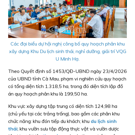
Các đại biểu dự hội nghị công bố quy hoạch phân khu
xây dựng Khu Du lịch sinh thái, nghỉ dưỡng, giải trí VQG
U Minh Hạ.
Theo Quyết định số 1453/QĐ-UBND ngày 23/4/2026
của UBND tỉnh Cà Mau, phạm vi nghiên cứu quy hoạch
có tổng diện tích 1.318,5 ha, trong đó diện tích lập đồ
án quy hoạch phân khu là 199,50 ha.
Khu vực xây dựng tập trung có diện tích 124,98 ha
(chủ yếu tại các trảng trống), bao gồm các phân khu
chức năng: khu đón tiếp du khách; khu
du lịch sinh
thái
; khu vườn sưu tập động thực vật và vườn dược