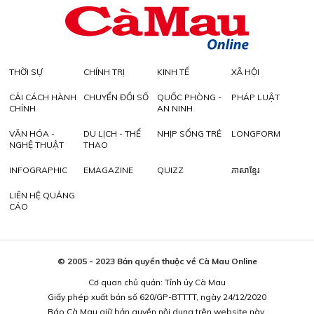
THỜI SỰ
CHÍNH TRỊ
KINH TẾ
XÃ HỘI
CẢI CÁCH HÀNH
CHUYỂN ĐỔI SỐ
QUỐC PHÒNG -
PHÁP LUẬT
CHÍNH
AN NINH
VĂN HÓA -
DU LỊCH - THỂ
NHỊP SỐNG TRẺ
LONGFORM
NGHỆ THUẬT
THAO
INFOGRAPHIC
EMAGAZINE
QUIZZ
ភាសាខ្មែរ
LIÊN HỆ QUẢNG
CÁO
© 2005 - 2023 Bản quyền thuộc về Cà Mau Online
Cơ quan chủ quản: Tỉnh ủy Cà Mau
Giấy phép xuất bản số 620/GP-BTTTT, ngày 24/12/2020
Báo Cà Mau giữ bản quyền nội dung trên website này.