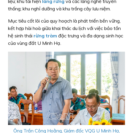
liệu; khu tái hiện
làng rừng
và các làng nghề truyền
thống; khu nghỉ dưỡng và khu trồng cây lưu niệm.
Mục tiêu cốt lõi của quy hoạch là phát triển bền vững,
kết hợp hài hoà giữa khai thác du lịch với việc bảo tồn
hệ sinh thái
rừng tràm
đặc trưng và đa dạng sinh học
của vùng đất U Minh Hạ.
Ông Trần Công Hoằng, Giám đốc VQG U Minh Hạ,