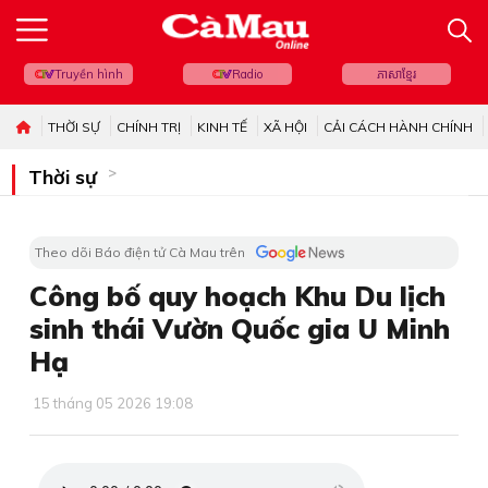
Truyền hình
Radio
ភាសាខ្មែរ
THỜI SỰ
CHÍNH TRỊ
KINH TẾ
XÃ HỘI
CẢI CÁCH HÀNH CHÍNH
Thời sự
Theo dõi Báo điện tử Cà Mau trên
Công bố quy hoạch Khu Du lịch
sinh thái Vườn Quốc gia U Minh
Hạ
15 tháng 05 2026 19:08