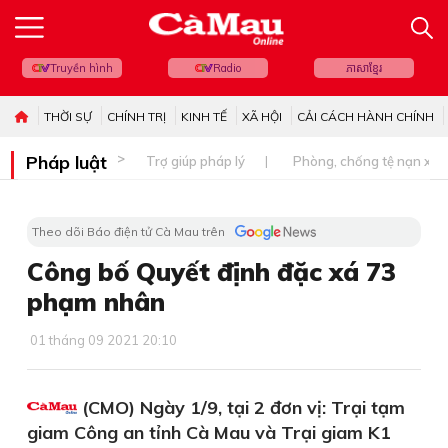
Truyền hình
Radio
ភាសាខ្មែរ
THỜI SỰ
CHÍNH TRỊ
KINH TẾ
XÃ HỘI
CẢI CÁCH HÀNH CHÍNH
Pháp luật
Trợ giúp pháp lý
Phòng, chống tệ nạn xã 
Theo dõi Báo điện tử Cà Mau trên
Công bố Quyết định đặc xá 73
phạm nhân
01 tháng 09 2021 20:10
(CMO) Ngày 1/9, tại 2 đơn vị: Trại tạm
giam Công an tỉnh Cà Mau và Trại giam K1