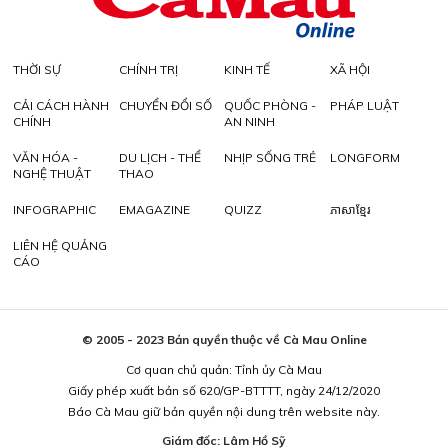
THỜI SỰ
CHÍNH TRỊ
KINH TẾ
XÃ HỘI
CẢI CÁCH HÀNH
CHUYỂN ĐỔI SỐ
QUỐC PHÒNG -
PHÁP LUẬT
CHÍNH
AN NINH
VĂN HÓA -
DU LỊCH - THỂ
NHỊP SỐNG TRẺ
LONGFORM
NGHỆ THUẬT
THAO
INFOGRAPHIC
EMAGAZINE
QUIZZ
ភាសាខ្មែរ
LIÊN HỆ QUẢNG
CÁO
© 2005 - 2023 Bản quyền thuộc về Cà Mau Online
Cơ quan chủ quản: Tỉnh ủy Cà Mau
Giấy phép xuất bản số 620/GP-BTTTT, ngày 24/12/2020
Báo Cà Mau giữ bản quyền nội dung trên website này.
Giám đốc: Lâm Hồ Sỹ