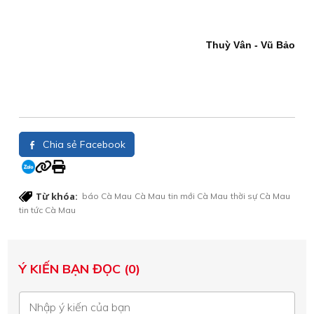
Thuỳ Vân - Vũ Bảo
Chia sẻ Facebook
Từ khóa:
báo Cà Mau
Cà Mau
tin mới Cà Mau
thời sự Cà Mau
tin tức Cà Mau
Ý KIẾN BẠN ĐỌC (0)