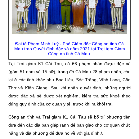
Đại tá Phạm Minh Luỹ - Phó Giám đốc Công an tỉnh Cà
Mau trao Quyết định đặc xá năm 2021 tại Trại tạm Giam
Công an tỉnh Cà Mau.
Tại Trại giam K1 Cái Tàu, có 66 phạm nhân được đặc xá
(gồm 51 nam và 15 nữ), trong đó Cà Mau 28 phạm nhân, còn
lại ở các tỉnh khác như Bạc Liêu, Sóc Trăng, Vĩnh Long, Cần
Thơ và Kiên Giang. Sau khi nhận quyết định, những người
được đặc xá sẽ được xét nghiệm, kiểm tra sức khoẻ theo
đúng quy định của cơ quan y tế, trước khi ra khỏi trại.
Công an tỉnh và Trại giam K1 Cái Tàu sẽ bố trí phương tiện
đưa đến các địa bàn giáp ranh để bàn giao cho cơ quan chức
năng và địa phương để đưa họ về với gia đình./.