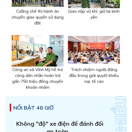
Cưỡng chế thi hành án
Giao nộp vũ khí, giữ lại bình
chuyển giao quyền sử dụng
yên
đất
Công an xã Vĩnh Mỹ hỗ trợ
Trách nhiệm người đứng
công dân nhận hoàn trả
đầu trong giải quyết khiếu
gần 750 triệu đồng chuyển
nại, tố cáo
khoản nhầm
NỔI BẬT 48 GIỜ
Không "độ" xe điện để đánh đổi
an toàn