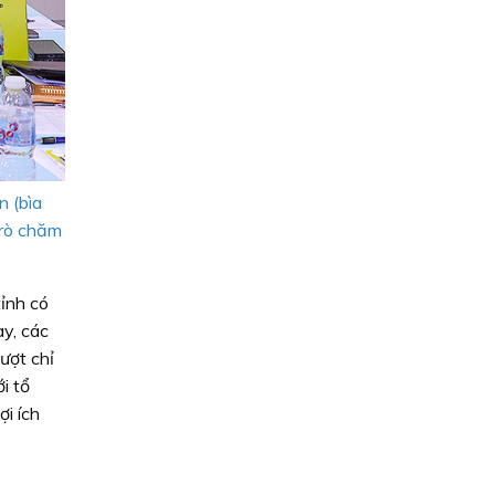
 (bìa
trò chăm
ỉnh có
y, các
ượt chỉ
i tổ
i ích