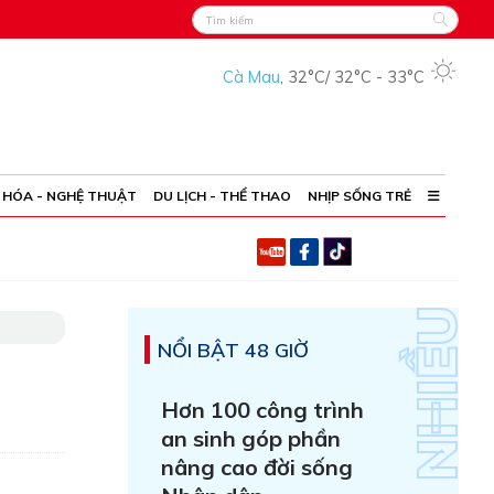
Cà Mau
,
32°C
/
32°C
-
33°C
 HÓA - NGHỆ THUẬT
DU LỊCH - THỂ THAO
NHỊP SỐNG TRẺ
NỔI BẬT 48 GIỜ
Hơn 100 công trình
an sinh góp phần
nâng cao đời sống