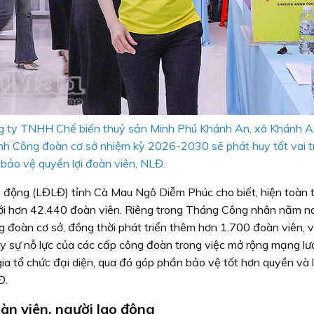
 ty TNHH Chế biến thuỷ sản Minh Phú Khánh An, xã Khánh An
ành Công đoàn cơ sở nhiệm kỳ 2026-2030 sẽ phát huy tốt vai 
, bảo vệ quyền lợi đoàn viên, NLĐ.
 động (LĐLĐ) tỉnh Cà Mau Ngô Diễm Phúc cho biết, hiện toàn t
i hơn 42.440 đoàn viên. Riêng trong Tháng Công nhân năm na
đoàn cơ sở, đồng thời phát triển thêm hơn 1.700 đoàn viên, v
ấy sự nỗ lực của các cấp công đoàn trong việc mở rộng mạng lướ
a tổ chức đại diện, qua đó góp phần bảo vệ tốt hơn quyền và lợ
Đ.
àn viên, người lao động