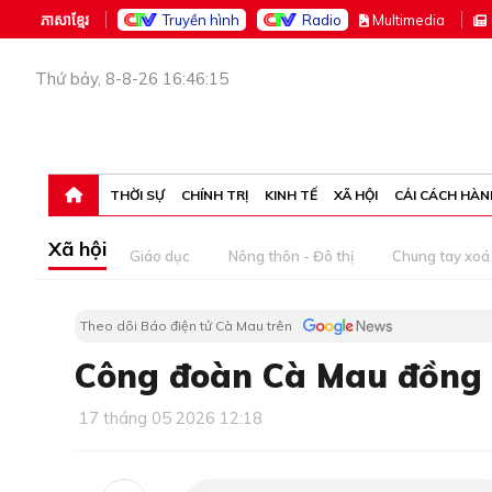
ភាសាខ្មែរ
Truyền hình
Radio
M
ultimedia
Thứ bảy, 8-8-26 16:46:15
THỜI SỰ
CHÍNH TRỊ
KINH TẾ
XÃ HỘI
CẢI CÁCH HÀN
Xã hội
Giáo dục
Nông thôn - Đô thị
Chung tay xoá 
Theo dõi Báo điện tử Cà Mau trên
Công đoàn Cà Mau đồng 
17 tháng 05 2026 12:18