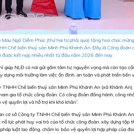
 Mau Ngô Diễm Phúc (thứ hai từ phải qua) tặng hoa chúc mừng
HH Chế biến thuỷ sản Minh Phú Khánh An. Đây là Công đoàn c
i được kết nạp nhiều nhất từ đầu năm 2026 đến nay.
hỉ giúp NLĐ có nơi gửi gắm tâm tư, nguyện vọng mà còn tạo cầ
 dựng môi trường làm việc ổn định, an toàn và phát triển bền 
y TNHH Chế biến thuỷ sản Minh Phú Khánh An (xã Khánh An),
ợc tham gia tổ chức công đoàn. Có công đoàn đồng hành, công nh
 vệ quyền lợi và hỗ trợ khi khó khăn”.
àn cơ sở Công ty TNHH Chế biến thuỷ sản Minh Phú Khánh An
nỗ lực phát huy vai trò của tổ chức công đoàn, xây dựng tập 
háp luật lao động, chăm lo, bảo vệ quyền lợi hợp pháp của đo