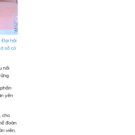
 Đại hội
ơ sở có
u nối
vững.
 phấn
ân yên
, cho
thể đoàn
àn viên,