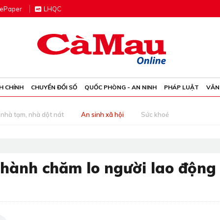
e
P
aper
LHQC
H CHÍNH
CHUYỂN ĐỔI SỐ
QUỐC PHÒNG - AN NINH
PHÁP LUẬT
VĂN
nhà tạm, nhà dột nát
An sinh xã hội
Sức khoẻ
hành chăm lo người lao động