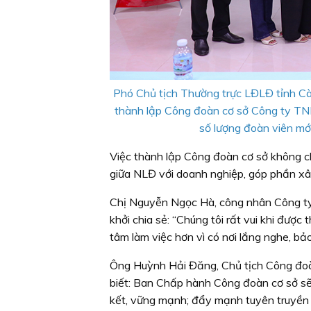
Phó Chủ tịch Thường trực LĐLĐ tỉnh Cà
thành lập Công đoàn cơ sở Công ty TN
số lượng đoàn viên mớ
Việc thành lập Công đoàn cơ sở không c
giữa NLĐ với doanh nghiệp, góp phần xây
Chị Nguyễn Ngọc Hà, công nhân Công t
khởi chia sẻ: “Chúng tôi rất vui khi đư
tâm làm việc hơn vì có nơi lắng nghe, bảo
Ông Huỳnh Hải Đăng, Chủ tịch Công đo
biết: Ban Chấp hành Công đoàn cơ sở sẽ 
kết, vững mạnh; đẩy mạnh tuyên truyền p