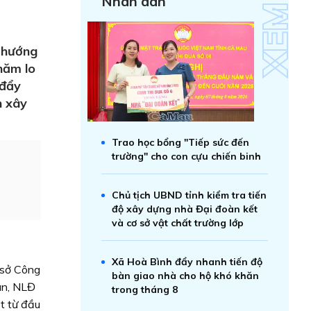
Nhân dân
 hướng
chăm lo
 đẩy
n xây
Trao học bổng "Tiếp sức đến
trường" cho con cựu chiến binh
Chủ tịch UBND tỉnh kiểm tra tiến
độ xây dựng nhà Đại đoàn kết
và cơ sở vật chất trường lớp
Xã Hoà Bình đẩy nhanh tiến độ
 sở Công
bàn giao nhà cho hộ khó khăn
ân, NLĐ
trong tháng 8
t từ đầu