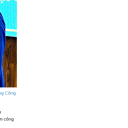
áng Công
a
ấm công