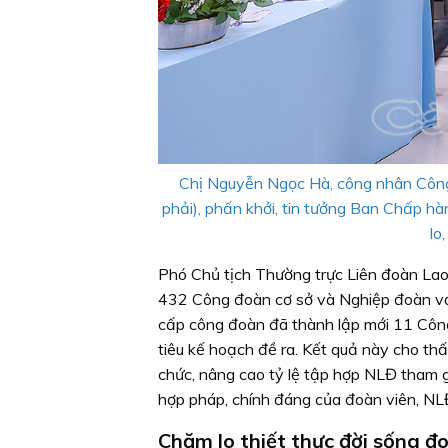
Chị Nguyễn Ngọc Hà, công nhân Công
phải), phấn khởi, tin tưởng Ban Chấp h
lo
Phó Chủ tịch Thường trực Liên đoàn Lao
432 Công đoàn cơ sở và Nghiệp đoàn vớ
cấp công đoàn đã thành lập mới 11 Công 
tiêu kế hoạch đề ra. Kết quả này cho th
chức, nâng cao tỷ lệ tập hợp NLĐ tham gi
hợp pháp, chính đáng của đoàn viên, NL
Chăm lo thiết thực đời sống đo