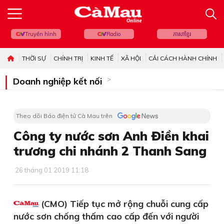
Truyền hình
Radio
ភាសាខ្មែរ
THỜI SỰ
CHÍNH TRỊ
KINH TẾ
XÃ HỘI
CẢI CÁCH HÀNH CHÍNH
Doanh nghiệp kết nối
Theo dõi Báo điện tử Cà Mau trên
Công ty nước sơn Anh Điền khai
trương chi nhánh 2 Thanh Sang
26 tháng 01 2019 11:18
(CMO) Tiếp tục mở rộng chuỗi cung cấp
nước sơn chống thấm cao cấp đến với người