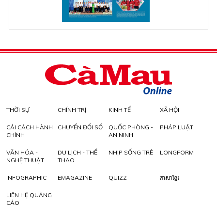
THỜI SỰ
CHÍNH TRỊ
KINH TẾ
XÃ HỘI
CẢI CÁCH HÀNH
CHUYỂN ĐỔI SỐ
QUỐC PHÒNG -
PHÁP LUẬT
CHÍNH
AN NINH
VĂN HÓA -
DU LỊCH - THỂ
NHỊP SỐNG TRẺ
LONGFORM
NGHỆ THUẬT
THAO
INFOGRAPHIC
EMAGAZINE
QUIZZ
ភាសាខ្មែរ
LIÊN HỆ QUẢNG
CÁO