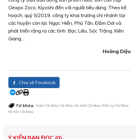
Oexpo Zoco, Kiyoshi đến với người tiêu dùng. Theo kế
hoạch, quý II/2019, công ty khai trương chi nhánh tại
các huyện còn lại: Ngọc Hiển, Phú Tân, Đầm Dơi và
phát triển rộng ra các tỉnh: Bạc Liêu, Sóc Trăng, Kiên
Giang…
Hoàng Diệu
Chia sẻ Facebook
Từ khóa:
báo Cà Mau
Cà Mau
tin mới Cà Mau
thời sự Cà Mau
tin tức Cà Mau
Ý KIẾN BẠN ĐỌC (0)