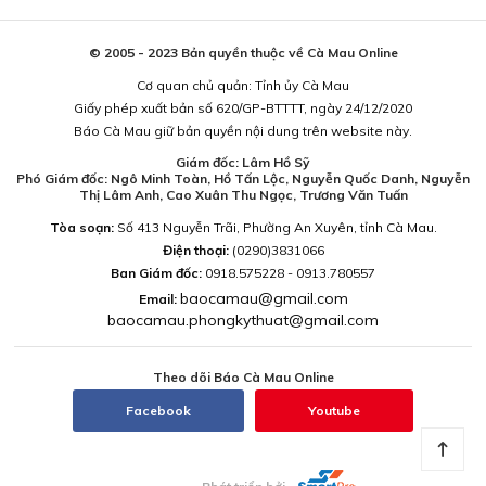
© 2005 - 2023 Bản quyền thuộc về Cà Mau Online
Cơ quan chủ quản: Tỉnh ủy Cà Mau
Giấy phép xuất bản số 620/GP-BTTTT, ngày 24/12/2020
Báo Cà Mau giữ bản quyền nội dung trên website này.
Giám đốc: Lâm Hồ Sỹ
Phó Giám đốc: Ngô Minh Toàn, Hồ Tấn Lộc, Nguyễn Quốc Danh, Nguyễn
Thị Lâm Anh, Cao Xuân Thu Ngọc, Trương Văn Tuấn
Tòa soạn:
Số 413 Nguyễn Trãi, Phường An Xuyên, tỉnh Cà Mau.
Điện thoại:
(0290)3831066
Ban Giám đốc:
0918.575228 - 0913.780557
baocamau@gmail.com
Email:
baocamau.phongkythuat@gmail.com
Theo dõi Báo Cà Mau Online
Facebook
Youtube