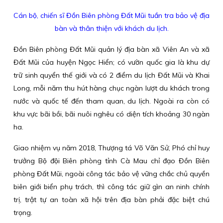
Cán bộ, chiến sĩ Đồn Biên phòng Đất Mũi tuần tra bảo vệ địa
bàn và thân thiện với khách du lịch.
Đồn Biên phòng Đất Mũi quản lý địa bàn xã Viên An và xã
Đất Mũi của huyện Ngọc Hiển; có vườn quốc gia là khu dự
trữ sinh quyển thế giới và có 2 điểm du lịch Đất Mũi và Khai
Long, mỗi năm thu hút hàng chục ngàn lượt du khách trong
nước và quốc tế đến tham quan, du lịch. Ngoài ra còn có
khu vực bãi bồi, bãi nuôi nghêu có diện tích khoảng 30 ngàn
ha.
Giao nhiệm vụ năm 2018, Thượng tá Võ Văn Sử, Phó chỉ huy
trưởng Bộ đội Biên phòng tỉnh Cà Mau chỉ đạo Đồn Biên
phòng Đất Mũi, ngoài công tác bảo vệ vững chắc chủ quyền
biên giới biển phụ trách, thì công tác giữ gìn an ninh chính
trị, trật tự an toàn xã hội trên địa bàn phải đặc biệt chú
trọng.