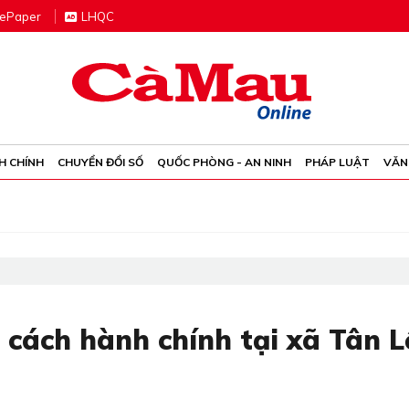
e
P
aper
LHQC
H CHÍNH
CHUYỂN ĐỔI SỐ
QUỐC PHÒNG - AN NINH
PHÁP LUẬT
VĂN
 cách hành chính tại xã Tân L