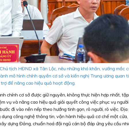
 Chủ tịch HĐND xã Tân Lộc, nêu những khó khăn, vướng mắc c
hành mô hình chính quyền cơ sở và kiến nghị Trung ương quan 
 trợ để nâng cao hiệu quả hoạt động.
nh chính cơ sở được giữ nguyên, không thực hiện hợp nhất, tập
ệm vụ và nâng cao hiệu quả giải quyết công việc phục vụ người
ước đi vào nền nếp theo hướng tinh gọn, rõ người, rõ việc. Đị
 dụng công nghệ thông tin, vận hành hiệu quả cơ chế một cửa,
c xây dựng Đảng, chuẩn hoá đội ngũ cán bộ đáp ứng yêu cầu nh