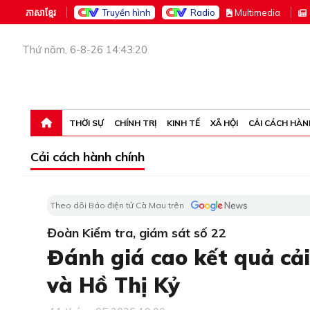
ភាសាខ្មែរ
Truyền hình
Radio
M
ultimedia
Thứ năm, 6-8-26 14:43:20
THỜI SỰ
CHÍNH TRỊ
KINH TẾ
XÃ HỘI
CẢI CÁCH HÀN
Cải cách hành chính
Theo dõi Báo điện tử Cà Mau trên
Đoàn Kiểm tra, giám sát số 22
Đánh giá cao kết quả cải
và Hồ Thị Kỷ