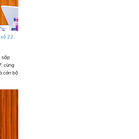
 số 22,
u sắp
7; cùng
và cán bộ