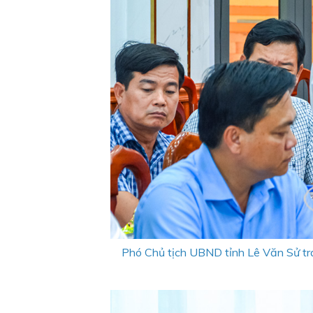
Phó Chủ tịch UBND tỉnh Lê Văn Sử tra