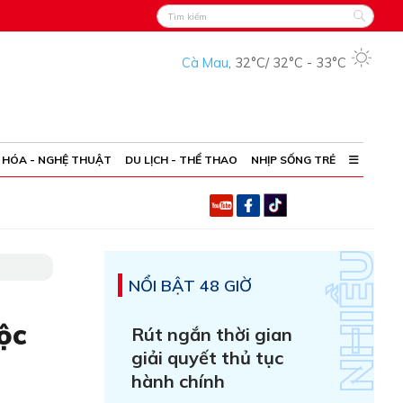
Cà Mau
,
32°C
/
32°C
-
33°C
 HÓA - NGHỆ THUẬT
DU LỊCH - THỂ THAO
NHỊP SỐNG TRẺ
NỔI BẬT 48 GIỜ
ộc
Rút ngắn thời gian
giải quyết thủ tục
hành chính