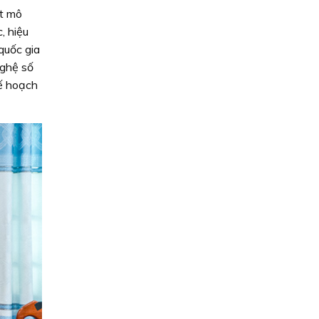
ết mô
, hiệu
quốc gia
nghệ số
kế hoạch