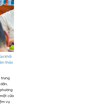
ủa khối
tâm tháo
 trung
 dân,
a phương
 một cửa
iệm vụ