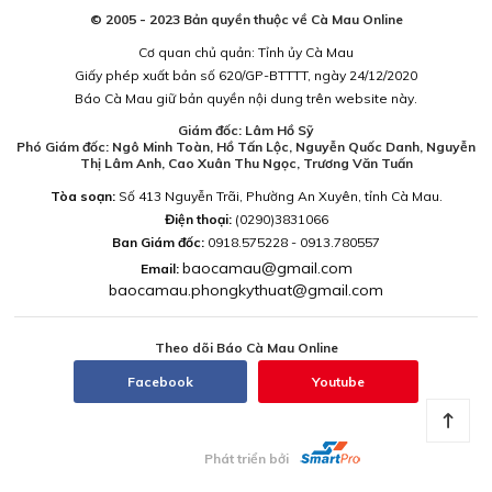
© 2005 - 2023 Bản quyền thuộc về Cà Mau Online
Cơ quan chủ quản: Tỉnh ủy Cà Mau
Giấy phép xuất bản số 620/GP-BTTTT, ngày 24/12/2020
Báo Cà Mau giữ bản quyền nội dung trên website này.
Giám đốc: Lâm Hồ Sỹ
Phó Giám đốc: Ngô Minh Toàn, Hồ Tấn Lộc, Nguyễn Quốc Danh, Nguyễn
Thị Lâm Anh, Cao Xuân Thu Ngọc, Trương Văn Tuấn
Tòa soạn:
Số 413 Nguyễn Trãi, Phường An Xuyên, tỉnh Cà Mau.
Điện thoại:
(0290)3831066
Ban Giám đốc:
0918.575228 - 0913.780557
baocamau@gmail.com
Email:
baocamau.phongkythuat@gmail.com
Theo dõi Báo Cà Mau Online
Facebook
Youtube
Phát triển bởi