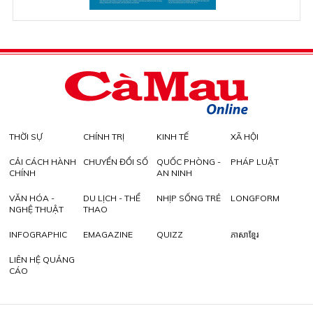
THỜI SỰ
CHÍNH TRỊ
KINH TẾ
XÃ HỘI
CẢI CÁCH HÀNH
CHUYỂN ĐỔI SỐ
QUỐC PHÒNG -
PHÁP LUẬT
CHÍNH
AN NINH
VĂN HÓA -
DU LỊCH - THỂ
NHỊP SỐNG TRẺ
LONGFORM
NGHỆ THUẬT
THAO
INFOGRAPHIC
EMAGAZINE
QUIZZ
ភាសាខ្មែរ
LIÊN HỆ QUẢNG
CÁO