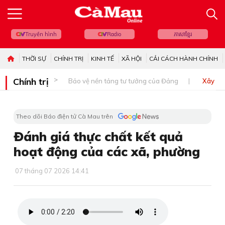
Truyền hình
Radio
ភាសាខ្មែរ
THỜI SỰ
CHÍNH TRỊ
KINH TẾ
XÃ HỘI
CẢI CÁCH HÀNH CHÍNH
Chính trị
Bảo vệ nền tảng tư tưởng của Đảng
Xây dự
Theo dõi Báo điện tử Cà Mau trên
Đánh giá thực chất kết quả
hoạt động của các xã, phường
07 tháng 07 2026 14:41