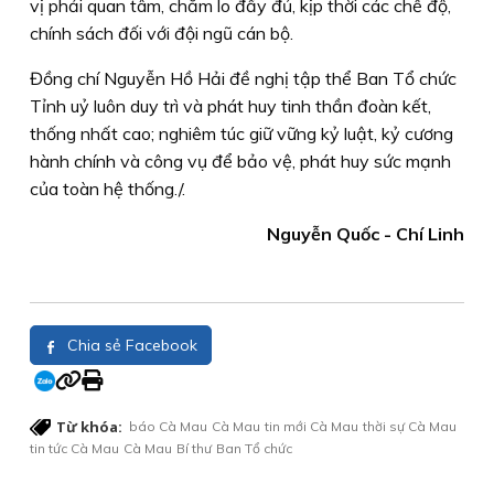
vị phải quan tâm, chăm lo đầy đủ, kịp thời các chế độ,
chính sách đối với đội ngũ cán bộ.
Đồng chí Nguyễn Hồ Hải đề nghị tập thể Ban Tổ chức
Tỉnh uỷ luôn duy trì và phát huy tinh thần đoàn kết,
thống nhất cao; nghiêm túc giữ vững kỷ luật, kỷ cương
hành chính và công vụ để bảo vệ, phát huy sức mạnh
của toàn hệ thống./.
Nguyễn Quốc - Chí Linh
Chia sẻ Facebook
Từ khóa:
báo Cà Mau
Cà Mau
tin mới Cà Mau
thời sự Cà Mau
tin tức Cà Mau
Cà Mau
Bí thư
Ban Tổ chức