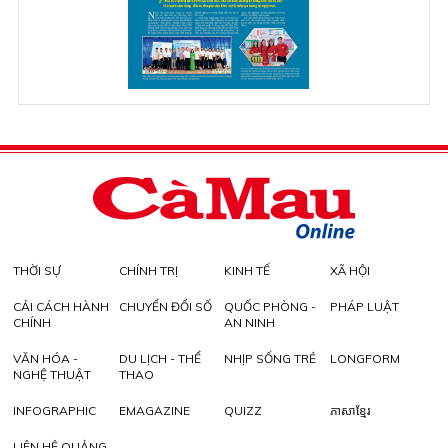
THỜI SỰ
CHÍNH TRỊ
KINH TẾ
XÃ HỘI
CẢI CÁCH HÀNH
CHUYỂN ĐỔI SỐ
QUỐC PHÒNG -
PHÁP LUẬT
CHÍNH
AN NINH
VĂN HÓA -
DU LỊCH - THỂ
NHỊP SỐNG TRẺ
LONGFORM
NGHỆ THUẬT
THAO
INFOGRAPHIC
EMAGAZINE
QUIZZ
ភាសាខ្មែរ
LIÊN HỆ QUẢNG