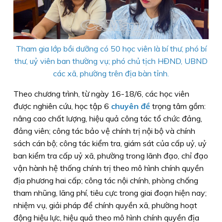
Tham gia lớp bồi dưỡng có 50 học viên là bí thư, phó bí
thư, uỷ viên ban thường vụ; phó chủ tịch HĐND, UBND
các xã, phường trên địa bàn tỉnh.
Theo chương trình, từ ngày 16-18/6, các học viên
được nghiên cứu, học tập 6
chuyên đề
trọng tâm gồm:
nâng cao chất lượng, hiệu quả công tác tổ chức đảng,
đảng viên; công tác bảo vệ chính trị nội bộ và chính
sách cán bộ; công tác kiểm tra, giám sát của cấp uỷ, uỷ
ban kiểm tra cấp uỷ xã, phường trong lãnh đạo, chỉ đạo
vận hành hệ thống chính trị theo mô hình chính quyền
địa phương hai cấp; công tác nội chính, phòng chống
tham nhũng, lãng phí, tiêu cực trong giai đoạn hiện nay;
nhiệm vụ, giải pháp để chính quyền xã, phường hoạt
động hiệu lực, hiệu quả theo mô hình chính quyền địa