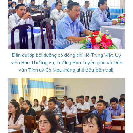
Đến dự lớp bồi dưỡng có đồng chí Hồ Trung Việt, Uỷ
viên Ban Thường vụ, Trưởng Ban Tuyên giáo và Dân
vận Tỉnh uỷ Cà Mau (hàng ghế đầu, bên trái).