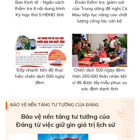
Ban Kinh tế - Ngân sách
Đoàn Kiểm tra, giám sát
thẩm tra 6 nội dung trình
của Trung ương đề nghị Cà
Kỳ họp thứ 5 HĐND tỉnh
Mau tiếp tục nâng cao chất
lượng công tác cán bộ
Đẩy nhanh tiến độ thực
Chiến dịch 500 ngày đêm:
hiện chiến dịch 500 ngày
Hơn 265.000 thân nhân liệt
đêm
sĩ đã được lấy mẫu phục vụ
xác định danh tính
BẢO VỆ NỀN TẢNG TƯ TƯỞNG CỦA ĐẢNG
Bảo vệ nền tảng tư tưởng của
Ðảng từ việc giữ gìn giá trị lịch sử