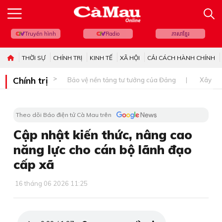
Truyền hình
Radio
ភាសាខ្មែរ
THỜI SỰ
CHÍNH TRỊ
KINH TẾ
XÃ HỘI
CẢI CÁCH HÀNH CHÍNH
Chính trị
Bảo vệ nền tảng tư tưởng của Đảng
Xây dự
Theo dõi Báo điện tử Cà Mau trên
Cập nhật kiến thức, nâng cao
năng lực cho cán bộ lãnh đạo
cấp xã
16 tháng 06 2026 11:25