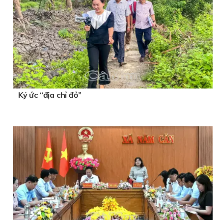
Ký ức “địa chỉ đỏ”