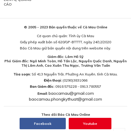
CÁO
© 2005 - 2023 Bản quyền thuộc về Cà Mau Online
Cơ quan chủ quản: Tỉnh ủy Cà Mau
Giấy phép xuất bản số 620/GP-BTTTT, ngày 24/12/2020
Báo Cà Mau giữ bản quyền nội dung trên website này.
Giám đốc: Lâm Hồ Sỹ
Phó Giám đốc: Ngô Minh Toàn, Hồ Tấn Lộc, Nguyễn Quốc Danh, Nguyễn
Thị Lâm Anh, Cao Xuân Thu Ngọc, Trương Văn Tuấn
Tòa soạn:
Số 413 Nguyễn Trãi, Phường An Xuyên, tỉnh Cà Mau.
Điện thoại:
(0290)3831066
Ban Giám đốc:
0918.575228 - 0913.780557
baocamau@gmail.com
Email:
baocamau.phongkythuat@gmail.com
Theo dõi Báo Cà Mau Online
Facebook
Youtube