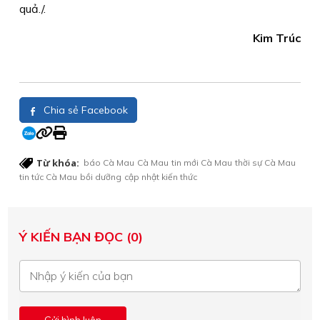
quả./.
Kim Trúc
Chia sẻ Facebook
Từ khóa:
báo Cà Mau
Cà Mau
tin mới Cà Mau
thời sự Cà Mau
tin tức Cà Mau
bồi dưỡng
cập nhật kiến thức
Ý KIẾN BẠN ĐỌC (0)