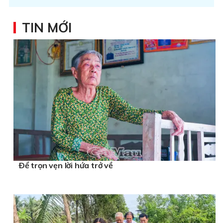
TIN MỚI
Ðể trọn vẹn lời hứa trở về