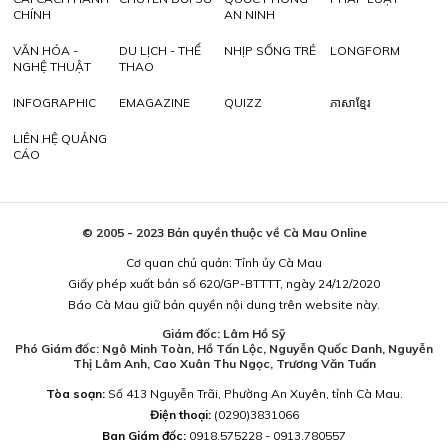
CHÍNH
AN NINH
VĂN HÓA -
DU LỊCH - THỂ
NHỊP SỐNG TRẺ
LONGFORM
NGHỆ THUẬT
THAO
INFOGRAPHIC
EMAGAZINE
QUIZZ
ភាសាខ្មែរ
LIÊN HỆ QUẢNG
CÁO
© 2005 - 2023 Bản quyền thuộc về Cà Mau Online
Cơ quan chủ quản: Tỉnh ủy Cà Mau
Giấy phép xuất bản số 620/GP-BTTTT, ngày 24/12/2020
Báo Cà Mau giữ bản quyền nội dung trên website này.
Giám đốc: Lâm Hồ Sỹ
Phó Giám đốc: Ngô Minh Toàn, Hồ Tấn Lộc, Nguyễn Quốc Danh, Nguyễn
Thị Lâm Anh, Cao Xuân Thu Ngọc, Trương Văn Tuấn
Tòa soạn:
Số 413 Nguyễn Trãi, Phường An Xuyên, tỉnh Cà Mau.
Điện thoại:
(0290)3831066
Ban Giám đốc:
0918.575228 - 0913.780557