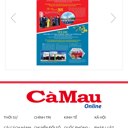
THỜI SỰ
CHÍNH TRỊ
KINH TẾ
XÃ HỘI
CẢI CÁCH HÀNH
CHUYỂN ĐỔI SỐ
QUỐC PHÒNG -
PHÁP LUẬT