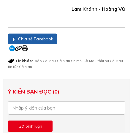
Lam Khánh - Hoàng Vũ
Chia sẻ Facebook
Từ khóa:
báo Cà Mau
Cà Mau
tin mới Cà Mau
thời sự Cà Mau
tin tức Cà Mau
Ý KIẾN BẠN ĐỌC (0)