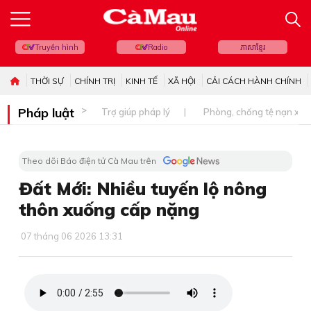
Truyền hình
Radio
ភាសាខ្មែរ
THỜI SỰ
CHÍNH TRỊ
KINH TẾ
XÃ HỘI
CẢI CÁCH HÀNH CHÍNH
Pháp luật
Trợ giúp pháp lý
Phòng, chống tệ nạn xã 
Theo dõi Báo điện tử Cà Mau trên
Đất Mới: Nhiều tuyến lộ nông
thôn xuống cấp nặng
07 tháng 06 2026 13:31