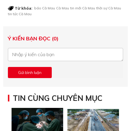
Từ khóa:
báo Cà Mau
Cà Mau
tin mới Cà Mau
thời sự Cà Mau
tin tức Cà Mau
Ý KIẾN BẠN ĐỌC (0)
TIN CÙNG CHUYÊN MỤC