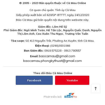
© 2005 - 2023 Bản quyền thuộc về Cà Mau Online
Cơ quan chủ quản: Tỉnh ủy Cà Mau
Giấy phép xuất bản số 620/GP-BTTTT, ngày 24/12/2020
Báo Cà Mau giữ bản quyền nội dung trên website này.
Giám đốc: Lâm Hồ Sỹ
Phó Giám đốc: Ngô Minh Toàn, Hồ Tấn Lộc, Nguyễn Quốc Danh, Nguyễn
Thị Lâm Anh, Cao Xuân Thu Ngọc, Trương Văn Tuấn
Tòa soạn:
Số 413 Nguyễn Trãi, Phường An Xuyên, tỉnh Cà Mau.
Điện thoại:
(0290)3831066
Ban Giám đốc:
0918.575228 - 0913.780557
baocamau@gmail.com
Email:
baocamau.phongkythuat@gmail.com
Theo dõi Báo Cà Mau Online
Facebook
Youtube
Phát triển bởi