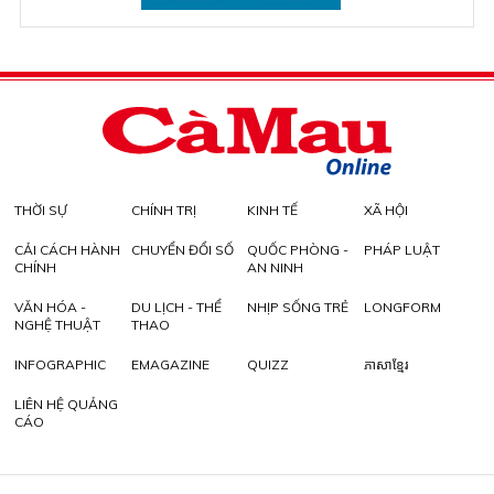
THỜI SỰ
CHÍNH TRỊ
KINH TẾ
XÃ HỘI
CẢI CÁCH HÀNH
CHUYỂN ĐỔI SỐ
QUỐC PHÒNG -
PHÁP LUẬT
CHÍNH
AN NINH
VĂN HÓA -
DU LỊCH - THỂ
NHỊP SỐNG TRẺ
LONGFORM
NGHỆ THUẬT
THAO
INFOGRAPHIC
EMAGAZINE
QUIZZ
ភាសាខ្មែរ
LIÊN HỆ QUẢNG
CÁO