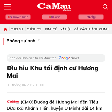
Truyền hình
Radio
ភាសាខ្មែរ
THỜI SỰ
CHÍNH TRỊ
KINH TẾ
XÃ HỘI
CẢI CÁCH HÀNH CHÍNH
Phóng sự ảnh
Theo dõi Báo điện tử Cà Mau trên
Đìu hiu Khu tái định cư Hương
Mai
13 tháng 06 2017 15:00
(CMO)Đường đê Hương Mai đến Tiểu
Dừa (xã Khánh Tiến, huyện U Minh) dài 14 km