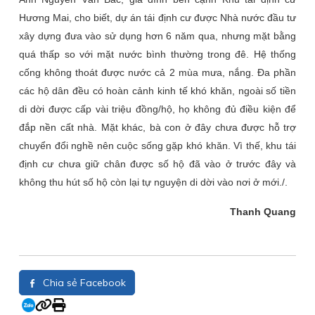
Hương Mai, cho biết, dự án tái định cư được Nhà nước đầu tư
xây dựng đưa vào sử dụng hơn 6 năm qua, nhưng mặt bằng
quá thấp so với mặt nước bình thường trong đê. Hệ thống
cống không thoát được nước cả 2 mùa mưa, nắng. Đa phần
các hộ dân đều có hoàn cảnh kinh tế khó khăn, ngoài số tiền
di dời được cấp vài triệu đồng/hộ, họ không đủ điều kiện để
đắp nền cất nhà. Mặt khác, bà con ở đây chưa được hỗ trợ
chuyển đổi nghề nên cuộc sống gặp khó khăn. Vì thế, khu tái
định cư chưa giữ chân được số hộ đã vào ở trước đây và
không thu hút số hộ còn lại tự nguyện di dời vào nơi ở mới./.
Thanh Quang
Chia sẻ Facebook