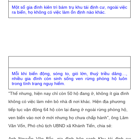
Một số gia đình kiên trì bám trụ khu tái định cư, ngoài việc
ra biển, họ không có việc làm ổn định nào khác.
Mỗi khi biển động, sóng to, gió lớn, thuỷ triều dâng…,
nhiều gia đình còn sinh sống ven rừng phòng hộ luôn
trong tình trạng nguy hiểm.
"Thế nhưng, hiện nay chỉ còn 50 hộ đang ở, không ít gia đình
không có việc làm nên bỏ nhà đi nơi khác. Hiện địa phương
tiếp tục vận động 64 hộ còn lại đang ở ngoài rừng phòng hộ,
ven biển vào nơi ở mới nhưng họ chưa chấp hành", ông Lâm
Văn Vốn, Phó chủ tịch UBND xã Khánh Tiến, chia sẻ:
Anh Nguyễn Văn Bắc, gia đình bên cạnh Khu tái định cư