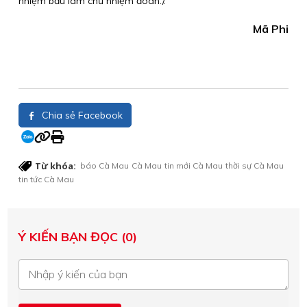
nhiệm bầu làm chủ nhiệm đoàn./.
Mã Phi
Chia sẻ Facebook
Từ khóa:
báo Cà Mau
Cà Mau
tin mới Cà Mau
thời sự Cà Mau
tin tức Cà Mau
Ý KIẾN BẠN ĐỌC (0)