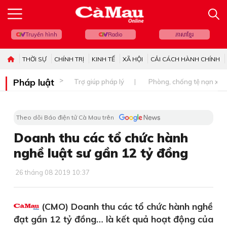
Truyền hình
Radio
ភាសាខ្មែរ
THỜI SỰ
CHÍNH TRỊ
KINH TẾ
XÃ HỘI
CẢI CÁCH HÀNH CHÍNH
Pháp luật
Trợ giúp pháp lý
Phòng, chống tệ nạn xã 
Theo dõi Báo điện tử Cà Mau trên
Doanh thu các tổ chức hành
nghề luật sư gần 12 tỷ đồng
26 tháng 08 2019 10:37
(CMO) Doanh thu các tổ chức hành nghề
đạt gần 12 tỷ đồng… là kết quả hoạt động của