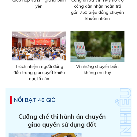
Giao nộp vũ khí, giữ lại bình
Công an xã Vĩnh Mỹ hỗ trợ
yên
công dân nhận hoàn trả
gần 750 triệu đồng chuyển
khoản nhầm
Trách nhiệm người đứng
Vì những chuyến biển
đầu trong giải quyết khiếu
không ma tuý
nại, tố cáo
NỔI BẬT 48 GIỜ
Cưỡng chế thi hành án chuyển
giao quyền sử dụng đất