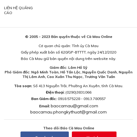
LIÊN HỆ QUẢNG
CÁO
© 2005 - 2023 Bản quyền thuộc về Cà Mau Online
Cơ quan chủ quản: Tỉnh ủy Cà Mau
Giấy phép xuất bản số 620/GP-BTTTT, ngày 24/12/2020
Báo Cà Mau giữ bản quyền nội dung trên website này.
Giám đốc: Lâm Hồ Sỹ
Phó Giám đốc: Ngô Minh Toàn, Hồ Tấn Lộc, Nguyễn Quốc Danh, Nguyễn
Thị Lâm Anh, Cao Xuân Thu Ngọc, Trương Văn Tuấn
Tòa soạn:
Số 413 Nguyễn Trãi, Phường An Xuyên, tỉnh Cà Mau.
Điện thoại:
(0290)3831066
Ban Giám đốc:
0918.575228 - 0913.780557
baocamau@gmail.com
Email:
baocamau.phongkythuat@gmail.com
Theo dõi Báo Cà Mau Online