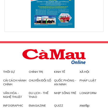
THỜI SỰ
CHÍNH TRỊ
KINH TẾ
XÃ HỘI
CẢI CÁCH HÀNH
CHUYỂN ĐỔI SỐ
QUỐC PHÒNG -
PHÁP LUẬT
CHÍNH
AN NINH
VĂN HÓA -
DU LỊCH - THỂ
NHỊP SỐNG TRẺ
LONGFORM
NGHỆ THUẬT
THAO
INFOGRAPHIC
EMAGAZINE
QUIZZ
ភាសាខ្មែរ