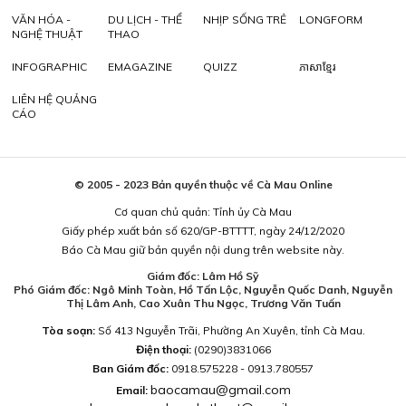
VĂN HÓA -
DU LỊCH - THỂ
NHỊP SỐNG TRẺ
LONGFORM
NGHỆ THUẬT
THAO
INFOGRAPHIC
EMAGAZINE
QUIZZ
ភាសាខ្មែរ
LIÊN HỆ QUẢNG
CÁO
© 2005 - 2023 Bản quyền thuộc về Cà Mau Online
Cơ quan chủ quản: Tỉnh ủy Cà Mau
Giấy phép xuất bản số 620/GP-BTTTT, ngày 24/12/2020
Báo Cà Mau giữ bản quyền nội dung trên website này.
Giám đốc: Lâm Hồ Sỹ
Phó Giám đốc: Ngô Minh Toàn, Hồ Tấn Lộc, Nguyễn Quốc Danh, Nguyễn
Thị Lâm Anh, Cao Xuân Thu Ngọc, Trương Văn Tuấn
Tòa soạn:
Số 413 Nguyễn Trãi, Phường An Xuyên, tỉnh Cà Mau.
Điện thoại:
(0290)3831066
Ban Giám đốc:
0918.575228 - 0913.780557
baocamau@gmail.com
Email: