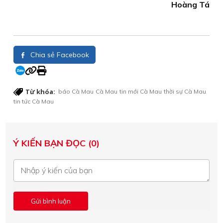
Hoàng Tá
Chia sẻ Facebook
Từ khóa:
báo Cà Mau
Cà Mau
tin mới Cà Mau
thời sự Cà Mau
tin tức Cà Mau
Ý KIẾN BẠN ĐỌC (0)