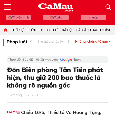
Truyền hình
Radio
ភាសាខ្មែរ
THỜI SỰ
CHÍNH TRỊ
KINH TẾ
XÃ HỘI
CẢI CÁCH HÀNH CHÍNH
Pháp luật
Trợ giúp pháp lý
Phòng, chống tệ nạn xã 
Theo dõi Báo điện tử Cà Mau trên
Đồn Biên phòng Tân Tiến phát
hiện, thu giữ 200 bao thuốc lá
không rõ nguồn gốc
16 tháng 05 2026 16:06
Chiều 16/5, Thiếu tá Võ Hoàng Tặng,