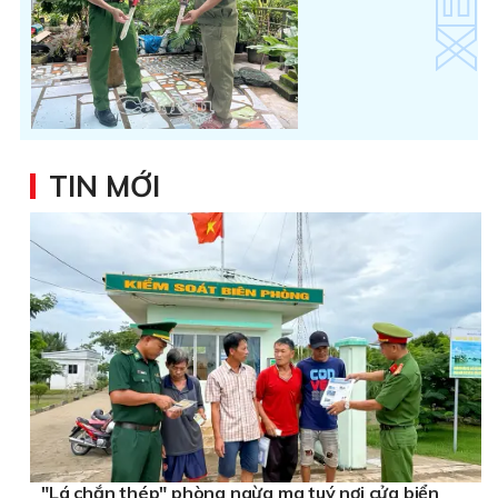
TIN MỚI
"Lá chắn thép" phòng ngừa ma tuý nơi cửa biển