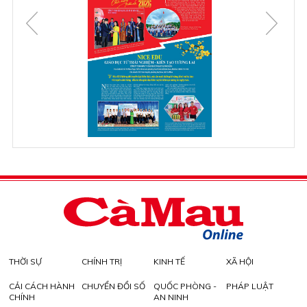
THỜI SỰ
CHÍNH TRỊ
KINH TẾ
XÃ HỘI
CẢI CÁCH HÀNH
CHUYỂN ĐỔI SỐ
QUỐC PHÒNG -
PHÁP LUẬT
CHÍNH
AN NINH