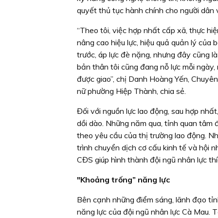
quyết thủ tục hành chính cho người dân 
“Theo tôi, việc hợp nhất cấp xã, thực h
nâng cao hiệu lực, hiệu quả quản lý của 
trước, áp lực đè nặng, nhưng đây cũng l
bản thân tôi cũng đang nỗ lực mỗi ngày,
được giao”, chị Danh Hoàng Yến, Chuyê
nữ phường Hiệp Thành, chia sẻ.
Đối với nguồn lực lao động, sau hợp nhất,
dồi dào. Những năm qua, tỉnh quan tâm đ
theo yêu cầu của thị trường lao động. N
trình chuyển dịch cơ cấu kinh tế và hội n
CĐS giúp hình thành đội ngũ nhân lực thí
"Khoảng trống” năng lực
Bên cạnh những điểm sáng, lãnh đạo tỉn
năng lực của đội ngũ nhân lực Cà Mau. T