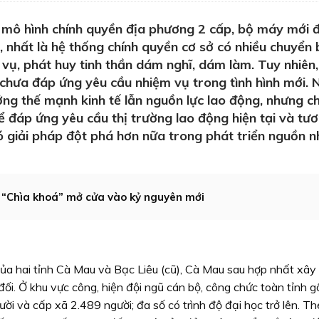
mô hình chính quyền địa phương 2 cấp, bộ máy mới đ
, nhất là hệ thống chính quyền cơ sở có nhiều chuyển 
 vụ, phát huy tinh thần dám nghĩ, dám làm. Tuy nhiên
chưa đáp ứng yêu cầu nhiệm vụ trong tình hình mới. 
ng thế mạnh kinh tế lẫn nguồn lực lao động, nhưng c
 đáp ứng yêu cầu thị trường lao động hiện tại và tươn
ó giải pháp đột phá hơn nữa trong phát triển nguồn 
: “Chìa khoá” mở cửa vào kỷ nguyên mới
của hai tỉnh Cà Mau và Bạc Liêu (cũ), Cà Mau sau hợp nhất xây
đối. Ở khu vực công, hiện đội ngũ cán bộ, công chức toàn tỉnh 
ười và cấp xã 2.489 người; đa số có trình độ đại học trở lên. T