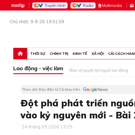
ភាសាខ្មែរ
Truyền hình
Radio
M
ultimedia
Chủ nhật, 9-8-26 19:01:09
THỜI SỰ
CHÍNH TRỊ
KINH TẾ
XÃ HỘI
CẢI CÁCH HÀN
Lao động - việc làm
Bảo vệ quyền lợi người lao động
Theo dõi Báo điện tử Cà Mau trên
Đột phá phát triển nguồ
vào kỷ nguyên mới - Bài 
24 tháng 05 2026 13:25