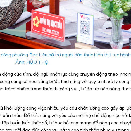
công phường Bạc Liêu hỗ trợ người dân thực hiện thủ tục hành 
Ảnh: HỮU THỌ
n động của tỉnh, đội ngũ nhân lực cũng chuyển động theo: nha
công sang số hoá, từng bước thích ứng với quy trình xử lý công 
ần trách nhiệm trong thực thi công vụ..., từ đó trở nên năng độn
ù khối lượng công việc nhiều, yêu cầu chất lượng cao gây áp lự
 bản thân. Để thích ứng với yêu cầu mới, họ chủ động học hỏi 
a tập huấn kiến thức số, tự học hỏi qua mạng để nâng cao chu
g trau dồi đạo đức công vụ, nâng cao tinh thần phục vụ trong 