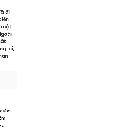
ã đi
biến
, một
Ngoài
hất
g lai,
nhân
 dựng
gồm
heo