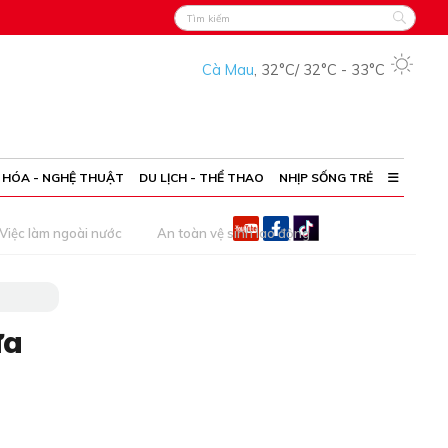
Cà Mau
,
32°C
/
32°C
-
33°C
 HÓA - NGHỆ THUẬT
DU LỊCH - THỂ THAO
NHỊP SỐNG TRẺ
Việc làm ngoài nước
An toàn vệ sinh lao động
ửa