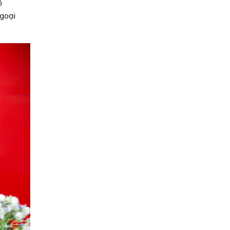
ộ
ngoại