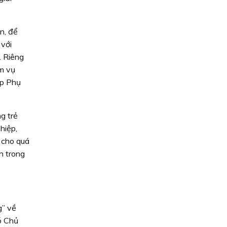
n, để
 với
. Riêng
ệm vụ
ệp Phụ
g trẻ
hiệp,
 cho quá
h trong
g” về
ó Chủ