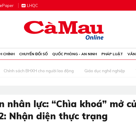
e
P
aper
LHQC
H CHÍNH
CHUYỂN ĐỔI SỐ
QUỐC PHÒNG - AN NINH
PHÁP LUẬT
VĂN
Chính sách BHXH cho người lao động
Giáo dục nghề nghiệp
n nhân lực: “Chìa khoá” mở c
2: Nhận diện thực trạng