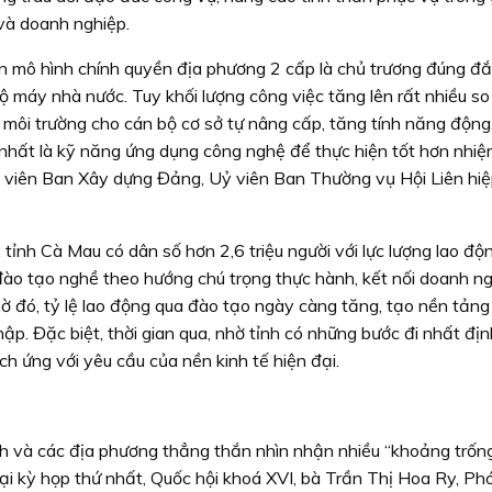
và doanh nghiệp.
iện mô hình chính quyền địa phương 2 cấp là chủ trương đúng đắ
bộ máy nhà nước. Tuy khối lượng công việc tăng lên rất nhiều so
à môi trường cho cán bộ cơ sở tự nâng cấp, tăng tính năng động
 nhất là kỹ năng ứng dụng công nghệ để thực hiện tốt hơn nhi
n viên Ban Xây dựng Đảng, Uỷ viên Ban Thường vụ Hội Liên hi
 tỉnh Cà Mau có dân số hơn 2,6 triệu người với lực lượng lao độn
ào tạo nghề theo hướng chú trọng thực hành, kết nối doanh ng
hờ đó, tỷ lệ lao động qua đào tạo ngày càng tăng, tạo nền tảng
hập. Đặc biệt, thời gian qua, nhờ tỉnh có những bước đi nhất địn
ch ứng với yêu cầu của nền kinh tế hiện đại.
h và các địa phương thẳng thắn nhìn nhận nhiều “khoảng trốn
ại kỳ họp thứ nhất, Quốc hội khoá XVI, bà Trần Thị Hoa Ry, Ph