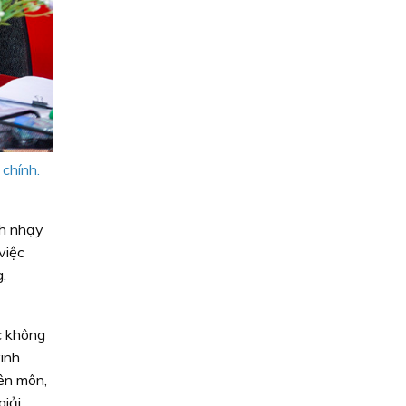
chính.
nh nhạy
việc
g,
c không
kinh
yên môn,
giải