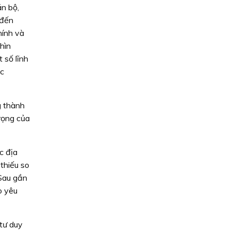
án bộ,
 đến
hính và
hìn
 số lĩnh
ệc
g thành
trọng của
c địa
thiếu so
“Sau gần
o yêu
tư duy