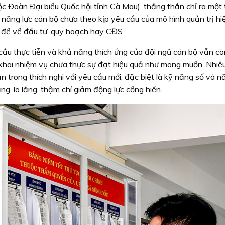
ộc Ðoàn Ðại biểu Quốc hội tỉnh Cà Mau), thẳng thắn chỉ ra một 
năng lực cán bộ chưa theo kịp yêu cầu của mô hình quản trị hiệ
ấn đề về đầu tư, quy hoạch hay CĐS.
cầu thực tiễn và khả năng thích ứng của đội ngũ cán bộ vẫn cò
n khai nhiệm vụ chưa thực sự đạt hiệu quả như mong muốn. Nhiề
trong thích nghi với yêu cầu mới, đặc biệt là kỹ năng số và n
ng, lo lắng, thậm chí giảm động lực cống hiến.