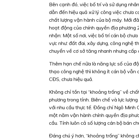
Bên cạnh đó, việc bố trí và sử dụng nhân
dẫn đến hiệu quả xử lý công việc chưa 
chất lượng vận hành của bộ máy. Mới đây
hoạt động của chính quyền địa phương 2
nhận: Một số nơi, việc bố trí cán bộ chư
vực như: đất đai, xây dựng, công nghệ th
chuyển về cơ sở tăng nhanh nhưng cấp d
Thêm hạn chế nữa là năng lực số của độ
thạo công nghệ thì không ít cán bộ vẫn cò
CĐS, chưa hiệu quả.
Không chỉ tồn tại “khoảng trống” về chất
phương trong tỉnh. Biên chế và lực lượn
với nhu cầu thực tế. Đồng chí Ngô Minh
một năm vận hành chính quyền địa phươn
cầu. Tính luôn cả số lượng cán bộ bán c
Đáng chú ý hơn, “khoảng trống” không c