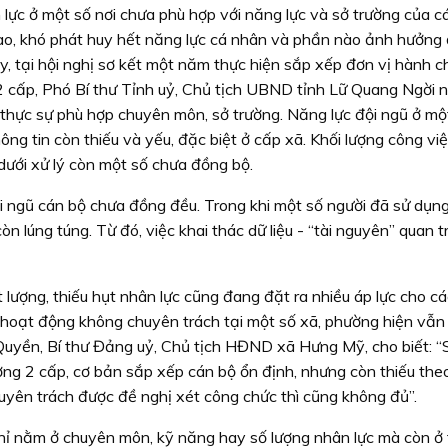
 lực ở một số nơi chưa phù hợp với năng lực và sở trường của c
cao, khó phát huy hết năng lực cá nhân và phần nào ảnh hưởng
, tại hội nghị sơ kết một năm thực hiện sắp xếp đơn vị hành c
 cấp, Phó Bí thư Tỉnh uỷ, Chủ tịch UBND tỉnh Lữ Quang Ngời n
a thực sự phù hợp chuyên môn, sở trường. Năng lực đội ngũ ở một
ông tin còn thiếu và yếu, đặc biệt ở cấp xã. Khối lượng công vi
ưới xử lý còn một số chưa đồng bộ.
i ngũ cán bộ chưa đồng đều. Trong khi một số người đã sử dụn
n lúng túng. Từ đó, việc khai thác dữ liệu - “tài nguyên” quan 
 lượng, thiếu hụt nhân lực cũng đang đặt ra nhiều áp lực cho cá
g hoạt động không chuyên trách tại một số xã, phường hiện vẫn 
 Quyền, Bí thư Đảng uỷ, Chủ tịch HĐND xã Hưng Mỹ, cho biết: 
g 2 cấp, cơ bản sắp xếp cán bộ ổn định, nhưng còn thiếu the
huyên trách được đề nghị xét công chức thì cũng không đủ”.
hỉ nằm ở chuyên môn, kỹ năng hay số lượng nhân lực mà còn ở 