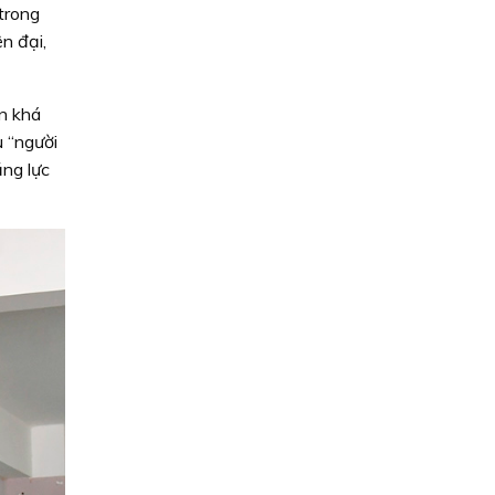
trong
n đại,
n khá
u “người
ăng lực