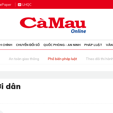
e
P
aper
LHQC
H CHÍNH
CHUYỂN ĐỔI SỐ
QUỐC PHÒNG - AN NINH
PHÁP LUẬT
VĂN
An toàn giao thông
Phổ biến pháp luật
Theo dõi thi hàn
i dân