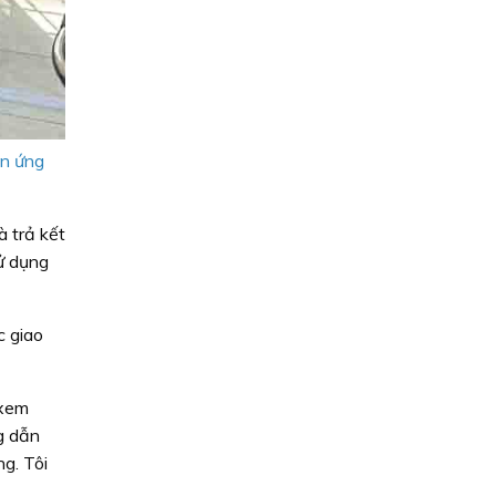
ên ứng
 trả kết
ử dụng
c giao
 xem
g dẫn
ng. Tôi