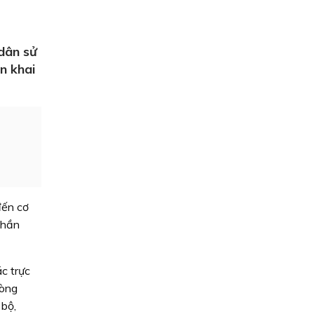
dân sử
n khai
đến cơ
phần
ác trực
hòng
 bộ,