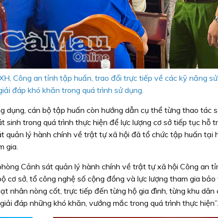
 Công an tỉnh tập huấn, trao đổi trực tiếp về các kỹ năng s
iải đáp khó khăn trong quá trình sử dụng.
ứng dụng, cán bộ tập huấn còn hướng dẫn cụ thể từng thao tác s
sinh trong quá trình thực hiện để lực lượng cơ sở tiếp tục hỗ t
 quản lý hành chính về trật tự xã hội đã tổ chức tập huấn tại
m gia.
òng Cảnh sát quản lý hành chính về trật tự xã hội Công an tỉ
 bộ cơ sở, tổ công nghệ số cộng đồng và lực lượng tham gia bảo
hạt nhân nòng cốt, trực tiếp đến từng hộ gia đình, từng khu dân
iải đáp những khó khăn, vướng mắc trong quá trình thực hiện”