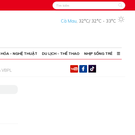
Cà Mau
,
32°C
/
32°C
-
33°C
 HÓA - NGHỆ THUẬT
DU LỊCH - THỂ THAO
NHỊP SỐNG TRẺ
h VBPL