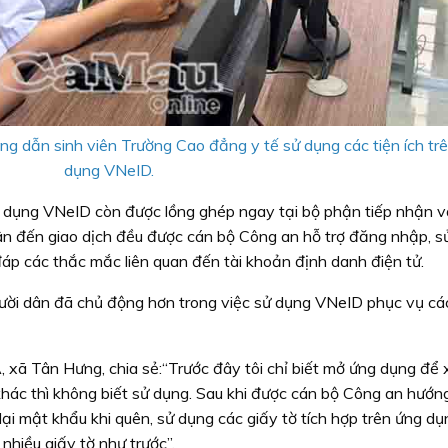
 dẫn sinh viên Trường Cao đẳng y tế sử dụng các tiện ích tr
dụng VNeID.
ử dụng VNeID còn được lồng ghép ngay tại bộ phận tiếp nhận và
dân đến giao dịch đều được cán bộ Công an hỗ trợ đăng nhập, s
i đáp các thắc mắc liên quan đến tài khoản định danh điện tử.
gười dân đã chủ động hơn trong việc sử dụng VNeID phục vụ cá
xã Tân Hưng, chia sẻ:“Trước đây tôi chỉ biết mở ứng dụng để
khác thì không biết sử dụng. Sau khi được cán bộ Công an hướn
 lại mật khẩu khi quên, sử dụng các giấy tờ tích hợp trên ứng dụ
 nhiều giấy tờ như trước”.