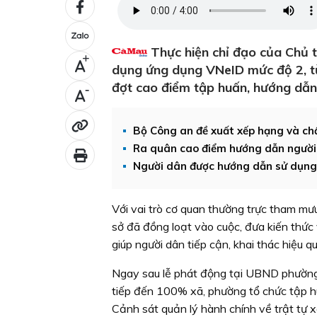
Thực hiện chỉ đạo của Chủ 
+
dụng ứng dụng VNeID mức độ 2, từ
đợt cao điểm tập huấn, hướng dẫn
-
Bộ Công an đề xuất xếp hạng và c
Ra quân cao điểm hướng dẫn người
Người dân được hướng dẫn sử dụng
Với vai trò cơ quan thường trực tham mư
sở đã đồng loạt vào cuộc, đưa kiến thức
giúp người dân tiếp cận, khai thác hiệu q
Ngay sau lễ phát động tại UBND phườn
tiếp đến 100% xã, phường tổ chức tập h
Cảnh sát quản lý hành chính về trật tự x