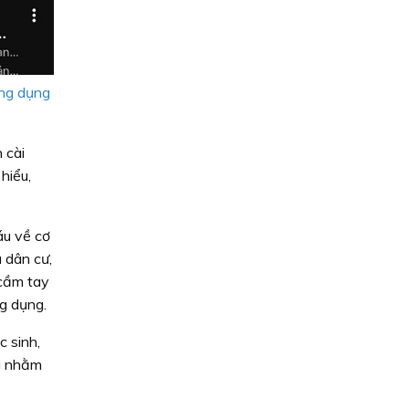
ứng dụng
 cài
hiểu,
áu về cơ
 dân cư,
“cầm tay
ng dụng.
c sinh,
ời nhằm