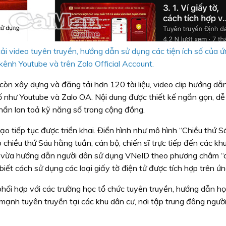
video tuyên truyền, hướng dẫn sử dụng các tiện ích số của 
ênh Youtube và trên Zalo Official Account.
 còn xây dựng và đăng tải hơn 120 tài liệu, video clip hướng dẫn
 như Youtube và Zalo OA. Nội dung được thiết kế ngắn gọn, dễ 
hần lan toả kỹ năng số trong cộng đồng.
tạo tiếp tục được triển khai. Điển hình như mô hình “Chiều thứ S
hiều thứ Sáu hằng tuần, cán bộ, chiến sĩ trực tiếp đến các khu
nh, vừa hướng dẫn người dân sử dụng VNeID theo phương châm 
ã biết cách sử dụng các loại giấy tờ điện tử được tích hợp trên ứ
hối hợp với các trường học tổ chức tuyên truyền, hướng dẫn họ
mạnh tuyên truyền tại các khu dân cư, nơi tập trung đông ngư