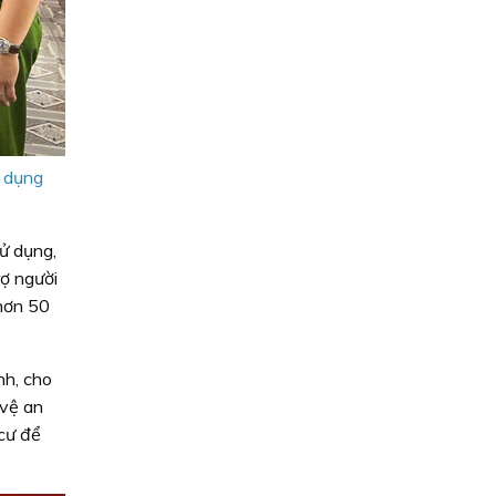
ử dụng
ử dụng,
rợ người
 hơn 50
nh, cho
 vệ an
 cư để
.