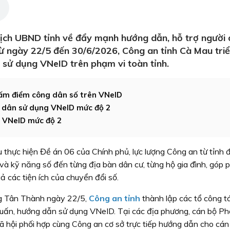
tịch UBND tỉnh về đẩy mạnh hướng dẫn, hỗ trợ người 
 ngày 22/5 đến 30/6/2026, Công an tỉnh Cà Mau triể
 sử dụng VNeID trên phạm vi toàn tỉnh.
hấm điểm công dân số trên VNeID
 dân sử dụng VNeID mức độ 2
 VNeID mức độ 2
u thực hiện Đề án 06 của Chính phủ, lực lượng Công an từ tỉnh 
 và kỹ năng số đến từng địa bàn dân cư, từng hộ gia đình, góp 
uả các tiện ích của chuyển đổi số.
g Tân Thành ngày 22/5,
Công an tỉnh
thành lập các tổ công t
uấn, hướng dẫn sử dụng VNeID. Tại các địa phương, cán bộ P
ã hội phối hợp cùng Công an cơ sở trực tiếp hướng dẫn cho cán