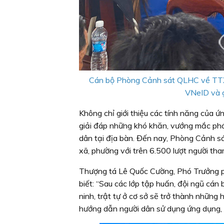
Cán bộ Phòng Cảnh sát QLHC về TTXH,
VNeID và g
Không chỉ giới thiệu các tính năng của 
giải đáp những khó khăn, vướng mắc phát 
dân tại địa bàn. Đến nay, Phòng Cảnh sát
xã, phường với trên 6.500 lượt người tha
Thượng tá Lê Quốc Cường, Phó Trưởng ph
biết: “Sau các lớp tập huấn, đội ngũ cán
ninh, trật tự ở cơ sở sẽ trở thành những 
hướng dẫn người dân sử dụng ứng dụng, g