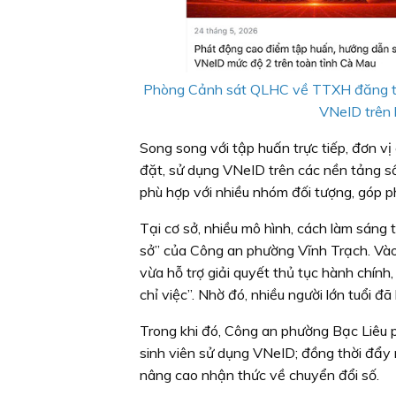
Phòng Cảnh sát QLHC về TTXH đăng tải 
VNeID trên k
Song song với tập huấn trực tiếp, đơn vị
đặt, sử dụng VNeID trên các nền tảng số
phù hợp với nhiều nhóm đối tượng, góp p
Tại cơ sở, nhiều mô hình, cách làm sáng 
sở” của Công an phường Vĩnh Trạch. Vào c
vừa hỗ trợ giải quyết thủ tục hành chí
chỉ việc”. Nhờ đó, nhiều người lớn tuổi đ
Trong khi đó, Công an phường Bạc Liêu p
sinh viên sử dụng VNeID; đồng thời đẩy 
nâng cao nhận thức về chuyển đổi số.