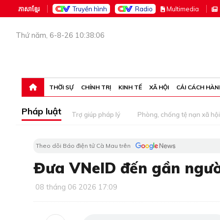
ភាសាខ្មែរ
Truyền hình
Radio
M
ultimedia
Thứ năm, 6-8-26 10:38:06
THỜI SỰ
CHÍNH TRỊ
KINH TẾ
XÃ HỘI
CẢI CÁCH HÀN
Pháp luật
Trợ giúp pháp lý
Phòng, chống tệ nạn xã hội
Theo dõi Báo điện tử Cà Mau trên
Đưa VNeID đến gần ngườ
08 tháng 06 2026 17:09