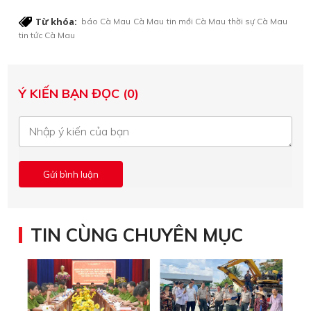
Từ khóa:
báo Cà Mau
Cà Mau
tin mới Cà Mau
thời sự Cà Mau
tin tức Cà Mau
Ý KIẾN BẠN ĐỌC (0)
TIN CÙNG CHUYÊN MỤC