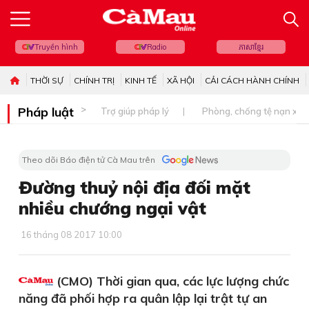
Truyền hình
Radio
ភាសាខ្មែរ
THỜI SỰ
CHÍNH TRỊ
KINH TẾ
XÃ HỘI
CẢI CÁCH HÀNH CHÍNH
Pháp luật
Trợ giúp pháp lý
Phòng, chống tệ nạn xã 
Theo dõi Báo điện tử Cà Mau trên
Đường thuỷ nội địa đối mặt
nhiều chướng ngại vật
16 tháng 08 2017 10:00
(CMO) Thời gian qua, các lực lượng chức
năng đã phối hợp ra quân lập lại trật tự an