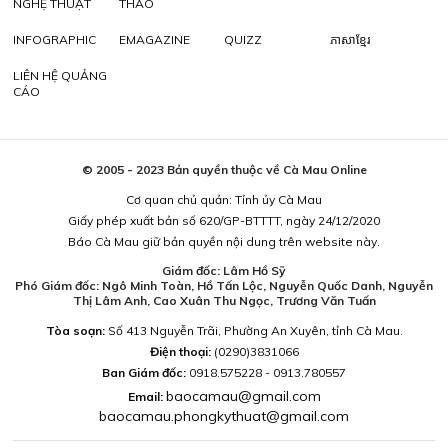
NGHỆ THUẬT
THAO
INFOGRAPHIC
EMAGAZINE
QUIZZ
ភាសាខ្មែរ
LIÊN HỆ QUẢNG
CÁO
© 2005 - 2023 Bản quyền thuộc về Cà Mau Online
Cơ quan chủ quản: Tỉnh ủy Cà Mau
Giấy phép xuất bản số 620/GP-BTTTT, ngày 24/12/2020
Báo Cà Mau giữ bản quyền nội dung trên website này.
Giám đốc: Lâm Hồ Sỹ
Phó Giám đốc: Ngô Minh Toàn, Hồ Tấn Lộc, Nguyễn Quốc Danh, Nguyễn
Thị Lâm Anh, Cao Xuân Thu Ngọc, Trương Văn Tuấn
Tòa soạn:
Số 413 Nguyễn Trãi, Phường An Xuyên, tỉnh Cà Mau.
Điện thoại:
(0290)3831066
Ban Giám đốc:
0918.575228 - 0913.780557
baocamau@gmail.com
Email:
baocamau.phongkythuat@gmail.com