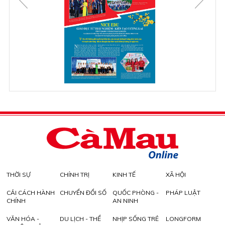
THỜI SỰ
CHÍNH TRỊ
KINH TẾ
XÃ HỘI
CẢI CÁCH HÀNH
CHUYỂN ĐỔI SỐ
QUỐC PHÒNG -
PHÁP LUẬT
CHÍNH
AN NINH
VĂN HÓA -
DU LỊCH - THỂ
NHỊP SỐNG TRẺ
LONGFORM