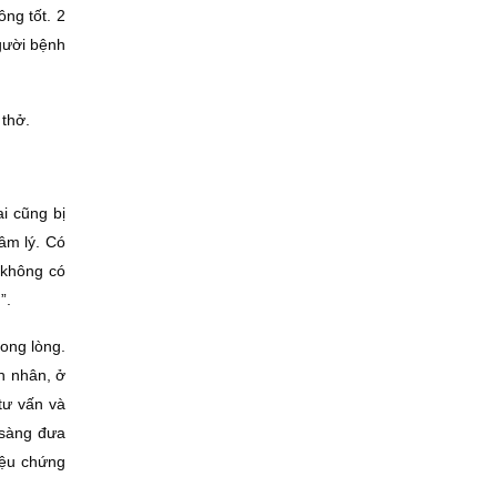
ng tốt. 2
gười bệnh
 thở.
i cũng bị
âm lý. Có
(không có
”.
ong lòng.
h nhân, ở
tư vấn và
 sàng đưa
iệu chứng