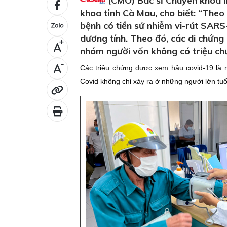
(CMO) Bác sĩ Chuyên khoa I
khoa tỉnh Cà Mau, cho biết: “Theo 
bệnh có tiền sử nhiễm vi-rút SARS
dương tính. Theo đó, các di chứng 
+
nhóm người vốn không có triệu chứ
-
Các triệu chứng được xem hậu covid-19 là m
Covid không chỉ xảy ra ở những người lớn tuổ