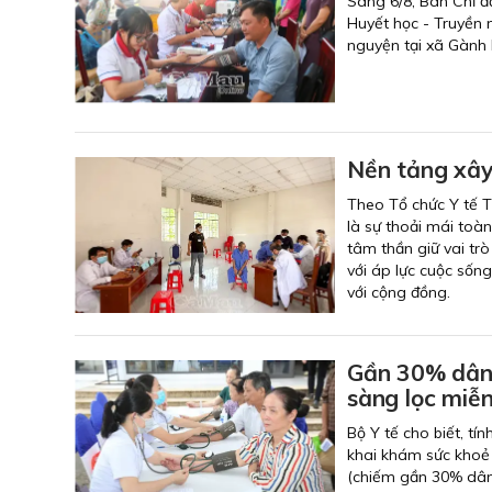
Sáng 6/8, Ban Chỉ đ
Huyết học - Truyền 
nguyện tại xã Gành 
Nền tảng xây
Theo Tổ chức Y tế T
là sự thoải mái toàn
tâm thần giữ vai tr
với áp lực cuộc sống
với cộng đồng.
Gần 30% dân 
sàng lọc miễn
Bộ Y tế cho biết, tí
khai khám sức khoẻ 
(chiếm gần 30% dân