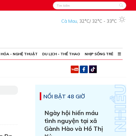
Cà Mau
,
32°C
/
32°C
-
33°C
 HÓA - NGHỆ THUẬT
DU LỊCH - THỂ THAO
NHỊP SỐNG TRẺ
NỔI BẬT 48 GIỜ
Ngày hội hiến máu
tình nguyện tại xã
Gành Hào và Hồ Thị