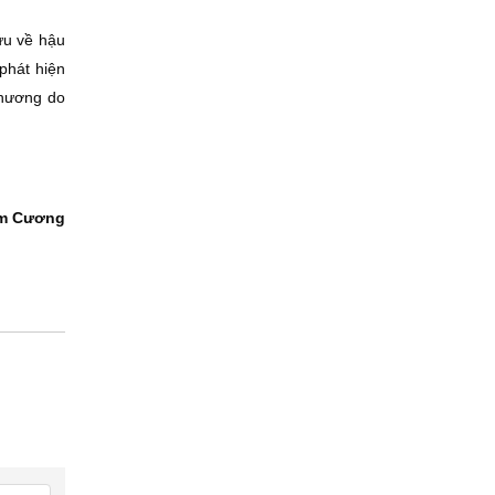
ứu về hậu
phát hiện
 thương do
m Cương