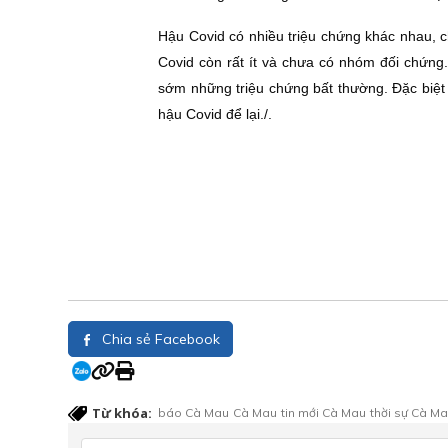
Hậu Covid có nhiều triệu chứng khác nhau, 
Covid còn rất ít và chưa có nhóm đối chứng
sớm những triệu chứng bất thường. Đặc biệt l
hậu Covid để lại./.
Chia sẻ Facebook
Từ khóa:
báo Cà Mau
Cà Mau
tin mới Cà Mau
thời sự Cà M