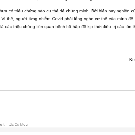
chưa có triệu chứng nào cụ thể để chứng minh. Bởi hiện nay nghiên c
. Vì thế, người từng nhiễm Covid phải lắng nghe cơ thể của mình để 
à các triệu chứng liên quan bệnh hô hấp để kịp thời điều trị các tổn
Ki
au
tin tức Cà Mau