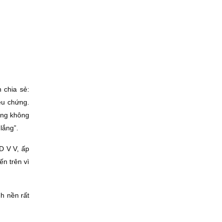
 chia sẻ:
ệu chứng.
ứng không
lắng”.
D V V, ấp
n trên vì
h nền rất