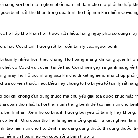
hổi cộng với bệnh tắt nghẽn phổi mãn tính làm cho mô phổi hô hấp khô
gười bệnh rất khó khăn trong quá trình hô hấp nên khi nhiễm Covid n
 việc hô hấp khó khăn hơn trước rất nhiều, hàng ngày phải sử dụng máy
ôn, hậu Covid ảnh hưởng rất lớn đến tâm lý của người bệnh.
 bị tâm lý nhiều hơn triệu chứng. Họ hoang mang khi xung quanh họ a
 chết do Covid và truyền tai về hậu Covid nên gây ra gánh nặng về t
ùng máy thở hỗ trợ, nhưng sau khi cho đi xét nghiệm, như chụp phổi 
ù chưa có viên thuốc nào. Điều này chứng tỏ họ bị yếu tố tâm lý rất nặng
d đôi khi không cần dùng thuốc mà chủ yếu giải toả được khúc mắc tr
ai đoạn thứ nhất là hỏi thăm tình trạng bệnh để tạo niềm tin cho bện
của bệnh nhân. Xem họ có bị ảnh hưởng bởi yếu tố tâm lý hay không, 
 có bệnh. Giai đoạn thứ hai là nghiệm tổng quát. Từ xét nghiệm lâm
nh, tạo niềm tin cho họ. Bệnh nào đáng dùng thuốc thì dùng thuốc, tr
có niềm tin hoà nhập với cuộc sống bình thường.