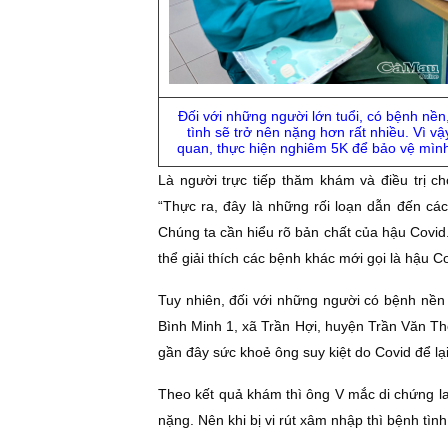
Đối với những người lớn tuổi, có bệnh nền
tình sẽ trở nên nặng hơn rất nhiều. Vì v
quan, thực hiện nghiêm 5K để bảo vệ mìn
Là người trực tiếp thăm khám và điều trị 
“Thực ra, đây là những rối loạn dẫn đến các
Chúng ta cần hiểu rõ bản chất của hậu Covid.
thể giải thích các bệnh khác mới gọi là hậu C
Tuy nhiên, đối với những người có bệnh nền 
Bình Minh 1, xã Trần Hợi, huyện Trần Văn Th
gần đây sức khoẻ ông suy kiệt do Covid để lại
Theo kết quả khám thì ông V mắc di chứng la
nặng. Nên khi bị vi rút xâm nhập thì bệnh tìn