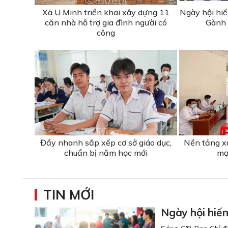
Xã U Minh triển khai xây dựng 11
Ngày hội hiế
căn nhà hỗ trợ gia đình người có
Gành 
công
Đẩy nhanh sắp xếp cơ sở giáo dục,
Nền tảng x
chuẩn bị năm học mới
mạ
TIN MỚI
Ngày hội hiế