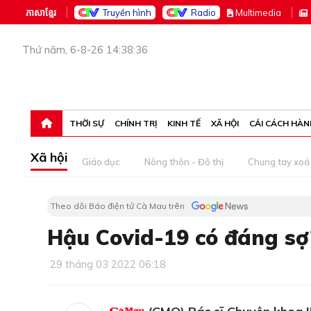
ភាសាខ្មែរ
Truyền hình
Radio
M
ultimedia
Thứ năm, 6-8-26 14:38:36
THỜI SỰ
CHÍNH TRỊ
KINH TẾ
XÃ HỘI
CẢI CÁCH HÀN
Xã hội
Giáo dục
Nông thôn - Đô thị
Chung tay xoá 
Theo dõi Báo điện tử Cà Mau trên
Hậu Covid-19 có đáng sợ
29 tháng 03 2022 06:18