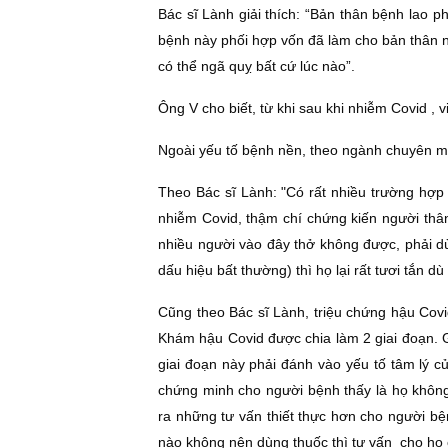
Bác sĩ Lành giải thích: “Bản thân bệnh lao p
bệnh này phối hợp vốn đã làm cho bản thân n
có thể ngã quỵ bất cứ lúc nào”.
Ông V cho biết, từ khi sau khi nhiễm Covid ,
Ngoài yếu tố bệnh nền, theo ngành chuyên m
Theo Bác sĩ Lành: "Có rất nhiều trường hợp
nhiễm Covid, thậm chí chứng kiến người thân
nhiều người vào đây thở không được, phải d
dấu hiệu bất thường) thì họ lại rất tươi tắn d
Cũng theo Bác sĩ Lành, triệu chứng hậu Covi
Khám hậu Covid được chia làm 2 giai đoạn. Gi
giai đoạn này phải đánh vào yếu tố tâm lý 
chứng minh cho người bệnh thấy là họ không
ra những tư vấn thiết thực hơn cho người bệ
nào không nên dùng thuốc thì tư vấn cho họ 