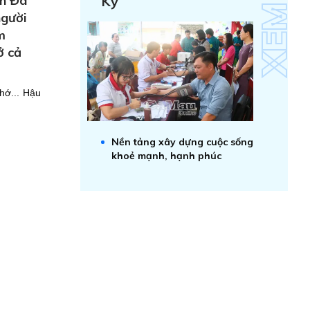
ện Đa
Kỷ
người
m
ở cả
hớ... Hậu
Nền tảng xây dựng cuộc sống
khoẻ mạnh, hạnh phúc