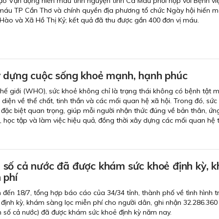
ạo Vận động hiến máu tình nguyện tỉnh Cà Mau phối hợp với Bệnh vi
máu TP Cần Thơ và chính quyền địa phương tổ chức Ngày hội hiến m
Hào và Xã Hồ Thị Kỷ; kết quả đã thu được gần 400 đơn vị máu.
 dựng cuộc sống khoẻ mạnh, hạnh phúc
hế giới (WHO), sức khoẻ không chỉ là trạng thái không có bệnh tật 
 diện về thể chất, tinh thần và các mối quan hệ xã hội. Trong đó, sức
ò đặc biệt quan trọng, giúp mỗi người nhận thức đúng về bản thân, ứ
, học tập và làm việc hiệu quả, đồng thời xây dựng các mối quan hệ t
số cả nước đã được khám sức khoẻ định kỳ, 
 phí
nh đến 18/7, tổng hợp báo cáo của 34/34 tỉnh, thành phố về tình hình t
định kỳ, khám sàng lọc miễn phí cho người dân, ghi nhận 32.286.360
 số cả nước) đã được khám sức khoẻ định kỳ năm nay.