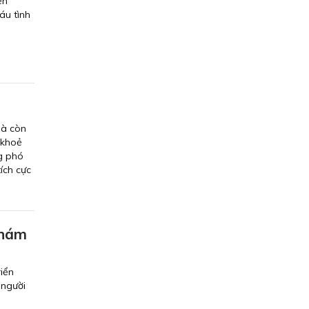
ện
áu tình
mà còn
 khoẻ
ng phó
ích cực
khám
riển
 người