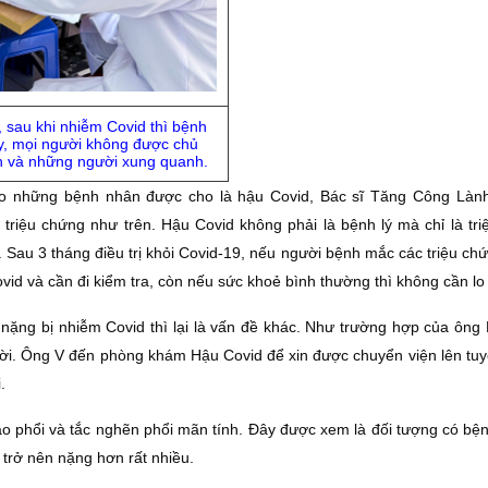
, sau khi nhiễm Covid thì bệnh
ậy, mọi người không được chủ
h và những người xung quanh.
cho những bệnh nhân được cho là hậu Covid, Bác sĩ Tăng Công Lành
 triệu chứng như trên. Hậu Covid không phải là bệnh lý mà chỉ là tri
 Sau 3 tháng điều trị khỏi Covid-19, nếu người bệnh mắc các triệu ch
ovid và cần đi kiểm tra, còn nếu sức khoẻ bình thường thì không cần lo 
nặng bị nhiễm Covid thì lại là vấn đề khác. Như trường hợp của ông 
ời. Ông V đến phòng khám Hậu Covid để xin được chuyển viện lên tuyế
.
o phổi và tắc nghẽn phổi mãn tính. Đây được xem là đối tượng có bện
h trở nên nặng hơn rất nhiều.