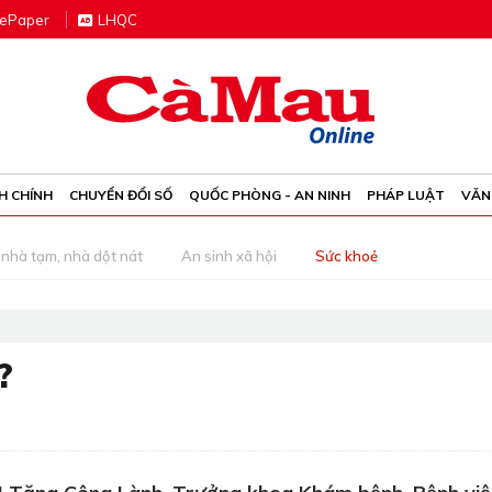
e
P
aper
LHQC
H CHÍNH
CHUYỂN ĐỔI SỐ
QUỐC PHÒNG - AN NINH
PHÁP LUẬT
VĂN
nhà tạm, nhà dột nát
An sinh xã hội
Sức khoẻ
?