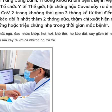
I Tăng Công Lành, Trưởng khoa Khám bệnh, Bệnh vi
Tổ chức Y tế Thế giới, hội chứng hậu Covid xảy ra ở 
-CoV-2 trong khoảng thời gian 3 tháng kể từ thời điể
kéo dài ít nhất thêm 2 tháng nữa, thậm chí xuất hiện 
ng hoặc triệu chứng nhẹ trong thời gian mắc bệnh”.
ất ngủ, đau nhức khớp, hụt hơi, khó thở, ho kéo dài, suy giảm trí n
i mà xảy ra với cả những người trẻ.