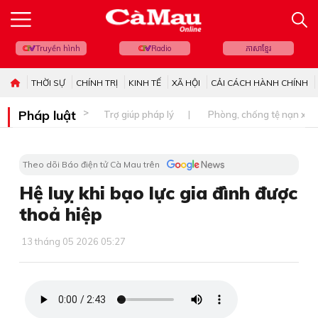
Truyền hình
Radio
ភាសាខ្មែរ
THỜI SỰ
CHÍNH TRỊ
KINH TẾ
XÃ HỘI
CẢI CÁCH HÀNH CHÍNH
Pháp luật
Trợ giúp pháp lý
Phòng, chống tệ nạn xã 
Theo dõi Báo điện tử Cà Mau trên
Hệ luỵ khi bạo lực gia đình được
thoả hiệp
13 tháng 05 2026 05:27