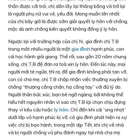
thần được cởi trói, chị dần lấy lại thăng bằng và trở lại
là người phụ nữ vui vẻ, yêu đời. Mong muốn lớn nhất
của chị bây giờ là được sớm giải quyết ly hôn với chồng,
mặc dù anh chồng kiên quyết không đồng ý ly hôn.
Ngược lại với trường hợp của chị N., gia đình chị T.B
trong mắt nhiều người là một
gia đình
hạnh phúc, con
cái học hành giỏi giang. Thế rồi, sau gần 20 năm chung
sống, chị T.B đệ đơn ra toà xin ly hôn. Ðến lúc này, mọi
người mới té ngửa, thì ra, để gia đình không phải tan vỡ,
con có cha mẹ, chị T.B chấp nhận việc thường xuyên bị
chồng “thượng cẳng chân, hạ cẳng tay” với đủ lý do.
Người thân bức xúc, bạn bè ngỡ ngàng, bởi không thể
hiểu hết nguyên nhân vì sao chị T.B lại chọn chịu đựng
thay vì kêu cứu hoặc
ly hôn
. Chỉ đến khi cái “ung nhọt”
dưới lớp vỏ hạnh phúc bị vỡ, cả gia đình phát hiện ra sự
việc chị bị bạo hành, trong một dịp Tết, khi chị về nhà
và bị người chồng vũ phu đánh ngay tại nhà cha mẹ