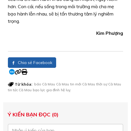
hơn. Con cái, nếu sống trong môi trường mà cha mẹ
bạo hành lẫn nhau, sẽ bị tổn thương tâm lý nghiêm
trọng.
Kim Phượng
Chia sẻ Facebook
Từ khóa:
báo Cà Mau
Cà Mau
tin mới Cà Mau
thời sự Cà Mau
tin tức Cà Mau
bạo lực
gia đình
hệ luỵ
Ý KIẾN BẠN ĐỌC (0)