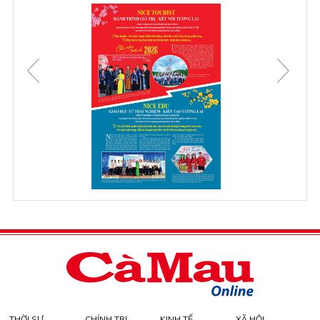
THỜI SỰ
CHÍNH TRỊ
KINH TẾ
XÃ HỘI