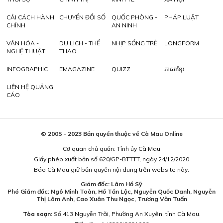
CẢI CÁCH HÀNH
CHUYỂN ĐỔI SỐ
QUỐC PHÒNG -
PHÁP LUẬT
CHÍNH
AN NINH
VĂN HÓA -
DU LỊCH - THỂ
NHỊP SỐNG TRẺ
LONGFORM
NGHỆ THUẬT
THAO
INFOGRAPHIC
EMAGAZINE
QUIZZ
ភាសាខ្មែរ
LIÊN HỆ QUẢNG
CÁO
© 2005 - 2023 Bản quyền thuộc về Cà Mau Online
Cơ quan chủ quản: Tỉnh ủy Cà Mau
Giấy phép xuất bản số 620/GP-BTTTT, ngày 24/12/2020
Báo Cà Mau giữ bản quyền nội dung trên website này.
Giám đốc: Lâm Hồ Sỹ
Phó Giám đốc: Ngô Minh Toàn, Hồ Tấn Lộc, Nguyễn Quốc Danh, Nguyễn
Thị Lâm Anh, Cao Xuân Thu Ngọc, Trương Văn Tuấn
Tòa soạn:
Số 413 Nguyễn Trãi, Phường An Xuyên, tỉnh Cà Mau.