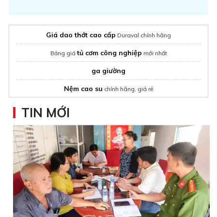
Giá dao thớt cao cấp
Duraval chính hãng
tủ cơm công nghiệp
Bảng giá
mới nhất
ga giường
Nệm cao su
chính hãng, giá rẻ
Dịch vụ xử lý SPSS
uy tín
TIN MỚI