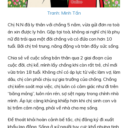
Tranh: Minh Tấn
Chị N.N đã ly thân với chồng 5 năm, vừa gửi đơn ra toà
án xin được ly hôn. Gặp tại toà, không ai nghĩ chị là phụ
nữ đã trải qua một đời chồng và có đứa con hơn 10
tuổi. Bởi chị trẻ trung, năng động và tràn đầy sức sống.
Chia sẻ về cuộc sống bản thân qua 2 giai đoạn của
cuộc đời, chị kể, mình lấy chồng khi còn rất trẻ, chỉ mới
vừa tròn 18 tuổi. Không chỉ có áp lực từ việc làm vợ, làm
dâu, chị còn phải chịu sự gia trưởng của chồng. Chồng
chị kiểm soát mọi việc, chị luôn có cảm giác như đi trên
“băng mỏng”, luôn rón rén, sợ sệt ngay trong chính nhà
mình. Áp lực càng khủng khiếp hơn khi chị sinh con và
bị trầm cảm nặng, phải về nhà cha mẹ sống.
Ðể thoát khỏi hoàn cảnh bế tắc, chị đăng ký đi xuất
khẩu lao động. Sống ở xứ người tuy cực khổ nhưng tinh