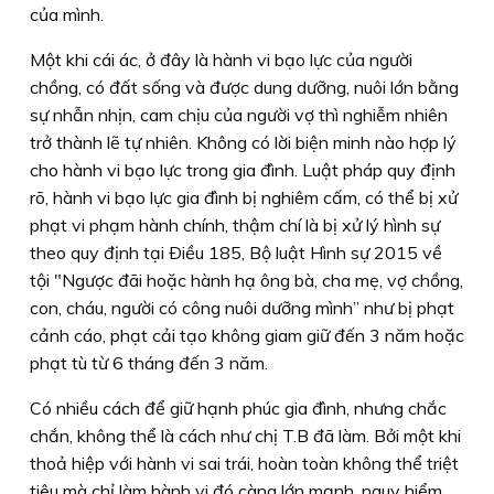
của mình.
Một khi cái ác, ở đây là hành vi bạo lực của người
chồng, có đất sống và được dung dưỡng, nuôi lớn bằng
sự nhẫn nhịn, cam chịu của người vợ thì nghiễm nhiên
trở thành lẽ tự nhiên. Không có lời biện minh nào hợp lý
cho hành vi bạo lực trong gia đình. Luật pháp quy định
rõ, hành vi bạo lực gia đình bị nghiêm cấm, có thể bị xử
phạt vi phạm hành chính, thậm chí là bị xử lý hình sự
theo quy định tại Ðiều 185, Bộ luật Hình sự 2015 về
tội "Ngược đãi hoặc hành hạ ông bà, cha mẹ, vợ chồng,
con, cháu, người có công nuôi dưỡng mình” như bị phạt
cảnh cáo, phạt cải tạo không giam giữ đến 3 năm hoặc
phạt tù từ 6 tháng đến 3 năm.
Có nhiều cách để giữ hạnh phúc gia đình, nhưng chắc
chắn, không thể là cách như chị T.B đã làm. Bởi một khi
thoả hiệp với hành vi sai trái, hoàn toàn không thể triệt
tiêu mà chỉ làm hành vi đó càng lớn mạnh, nguy hiểm