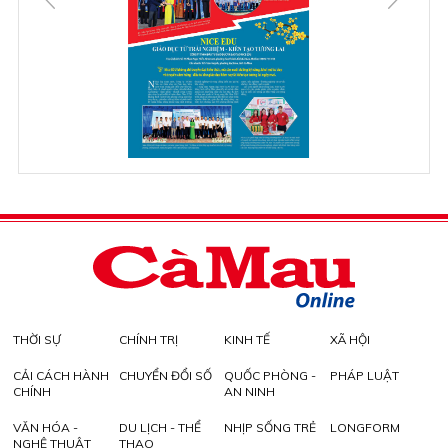
THỜI SỰ
CHÍNH TRỊ
KINH TẾ
XÃ HỘI
CẢI CÁCH HÀNH
CHUYỂN ĐỔI SỐ
QUỐC PHÒNG -
PHÁP LUẬT
CHÍNH
AN NINH
VĂN HÓA -
DU LỊCH - THỂ
NHỊP SỐNG TRẺ
LONGFORM
NGHỆ THUẬT
THAO