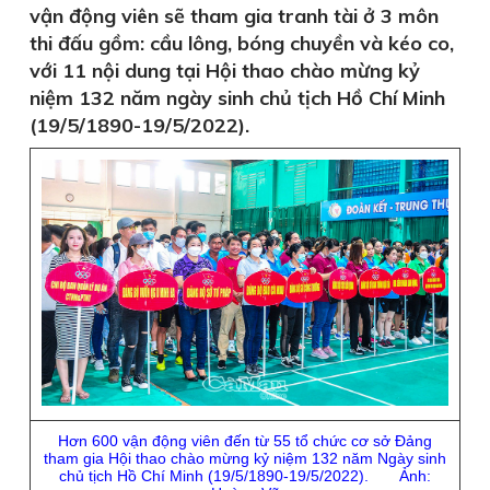
vận động viên sẽ tham gia tranh tài ở 3 môn
thi đấu gồm: cầu lông, bóng chuyền và kéo co,
với 11 nội dung tại Hội thao chào mừng kỷ
niệm 132 năm ngày sinh chủ tịch Hồ Chí Minh
(19/5/1890-19/5/2022).
Hơn 600 vận động viên đến từ 55 tổ chức cơ sở Đảng
tham gia Hội thao chào mừng kỷ niệm 132 năm Ngày sinh
chủ tịch Hồ Chí Minh (19/5/1890-19/5/2022).
Ảnh: