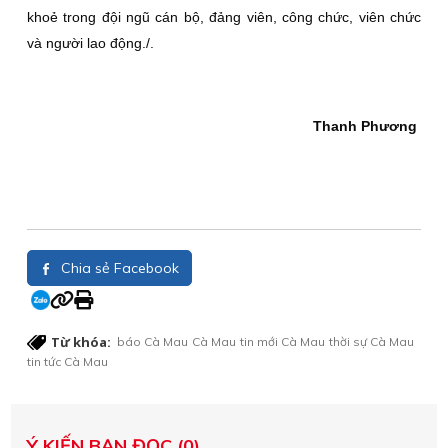
khoẻ trong đội ngũ cán bộ, đảng viên, công chức, viên chức
và người lao động./.
Thanh Phương
Chia sẻ Facebook
Từ khóa:
báo Cà Mau
Cà Mau
tin mới Cà Mau
thời sự Cà Mau
tin tức Cà Mau
Ý KIẾN BẠN ĐỌC (0)