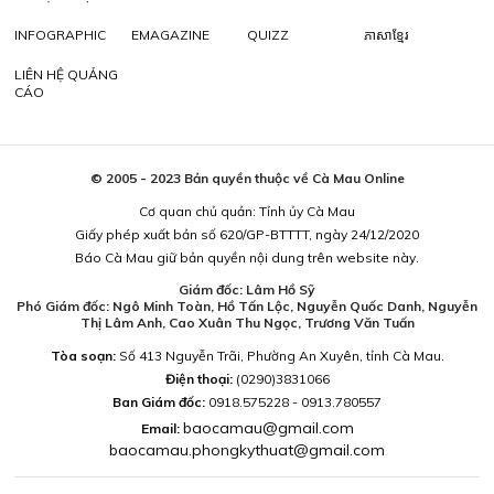
INFOGRAPHIC
EMAGAZINE
QUIZZ
ភាសាខ្មែរ
LIÊN HỆ QUẢNG
CÁO
© 2005 - 2023 Bản quyền thuộc về Cà Mau Online
Cơ quan chủ quản: Tỉnh ủy Cà Mau
Giấy phép xuất bản số 620/GP-BTTTT, ngày 24/12/2020
Báo Cà Mau giữ bản quyền nội dung trên website này.
Giám đốc: Lâm Hồ Sỹ
Phó Giám đốc: Ngô Minh Toàn, Hồ Tấn Lộc, Nguyễn Quốc Danh, Nguyễn
Thị Lâm Anh, Cao Xuân Thu Ngọc, Trương Văn Tuấn
Tòa soạn:
Số 413 Nguyễn Trãi, Phường An Xuyên, tỉnh Cà Mau.
Điện thoại:
(0290)3831066
Ban Giám đốc:
0918.575228 - 0913.780557
baocamau@gmail.com
Email:
baocamau.phongkythuat@gmail.com