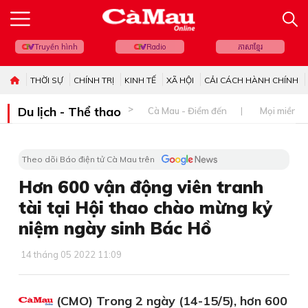
Truyền hình
Radio
ភាសាខ្មែរ
THỜI SỰ
CHÍNH TRỊ
KINH TẾ
XÃ HỘI
CẢI CÁCH HÀNH CHÍNH
Du lịch - Thể thao
Cà Mau - Điểm đến
Mọi miền đ
Theo dõi Báo điện tử Cà Mau trên
Hơn 600 vận động viên tranh
tài tại Hội thao chào mừng kỷ
niệm ngày sinh Bác Hồ
14 tháng 05 2022 11:09
(CMO) Trong 2 ngày (14-15/5), hơn 600