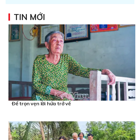
TIN MỚI
Ðể trọn vẹn lời hứa trở về