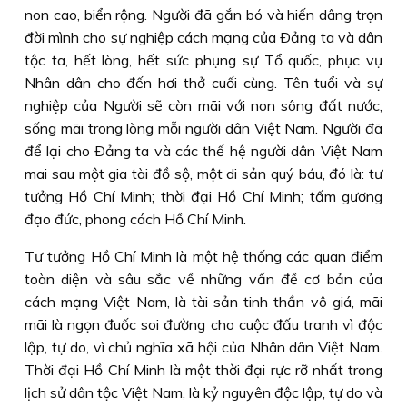
non cao, biển rộng. Người đã gắn bó và hiến dâng trọn
đời mình cho sự nghiệp cách mạng của Ðảng ta và dân
tộc ta, hết lòng, hết sức phụng sự Tổ quốc, phục vụ
Nhân dân cho đến hơi thở cuối cùng. Tên tuổi và sự
nghiệp của Người sẽ còn mãi với non sông đất nước,
sống mãi trong lòng mỗi người dân Việt Nam. Người đã
để lại cho Ðảng ta và các thế hệ người dân Việt Nam
mai sau một gia tài đồ sộ, một di sản quý báu, đó là: tư
tưởng Hồ Chí Minh; thời đại Hồ Chí Minh; tấm gương
đạo đức, phong cách Hồ Chí Minh.
Tư tưởng Hồ Chí Minh là một hệ thống các quan điểm
toàn diện và sâu sắc về những vấn đề cơ bản của
cách mạng Việt Nam, là tài sản tinh thần vô giá, mãi
mãi là ngọn đuốc soi đường cho cuộc đấu tranh vì độc
lập, tự do, vì chủ nghĩa xã hội của Nhân dân Việt Nam.
Thời đại Hồ Chí Minh là một thời đại rực rỡ nhất trong
lịch sử dân tộc Việt Nam, là kỷ nguyên độc lập, tự do và