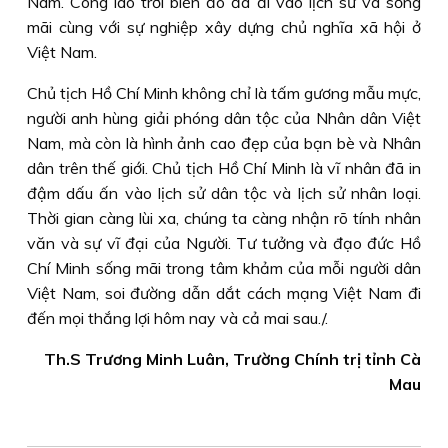
Nam. Công lao trời biển đó đã đi vào lịch sử và sống
mãi cùng với sự nghiệp xây dựng chủ nghĩa xã hội ở
Việt Nam.
Chủ tịch Hồ Chí Minh không chỉ là tấm gương mẫu mực,
người anh hùng giải phóng dân tộc của Nhân dân Việt
Nam, mà còn là hình ảnh cao đẹp của bạn bè và Nhân
dân trên thế giới. Chủ tịch Hồ Chí Minh là vĩ nhân đã in
đậm dấu ấn vào lịch sử dân tộc và lịch sử nhân loại.
Thời gian càng lùi xa, chúng ta càng nhận rõ tính nhân
văn và sự vĩ đại của Người. Tư tưởng và đạo đức Hồ
Chí Minh sống mãi trong tâm khảm của mỗi người dân
Việt Nam, soi đường dẫn dắt cách mạng Việt Nam đi
đến mọi thắng lợi hôm nay và cả mai sau./.
Th.S Trương Minh Luân, Trường Chính trị tỉnh Cà
Mau