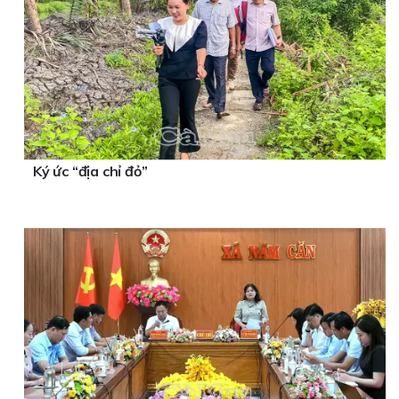
Ký ức “địa chỉ đỏ”