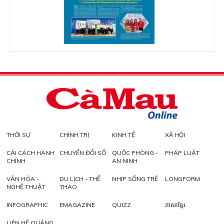
THỜI SỰ
CHÍNH TRỊ
KINH TẾ
XÃ HỘI
CẢI CÁCH HÀNH
CHUYỂN ĐỔI SỐ
QUỐC PHÒNG -
PHÁP LUẬT
CHÍNH
AN NINH
VĂN HÓA -
DU LỊCH - THỂ
NHỊP SỐNG TRẺ
LONGFORM
NGHỆ THUẬT
THAO
INFOGRAPHIC
EMAGAZINE
QUIZZ
ភាសាខ្មែរ
LIÊN HỆ QUẢNG