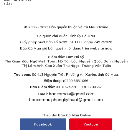
CÁO
© 2005 - 2023 Bản quyền thuộc về Cà Mau Online
Cơ quan chủ quản: Tỉnh ủy Cà Mau
Giấy phép xuất bản số 620/GP-BTTTT, ngày 24/12/2020
Báo Cà Mau giữ bản quyền nội dung trên website này.
Giám đốc: Lâm Hồ Sỹ
Phó Giám đốc: Ngô Minh Toàn, Hồ Tấn Lộc, Nguyễn Quốc Danh, Nguyễn
Thị Lâm Anh, Cao Xuân Thu Ngọc, Trương Văn Tuấn
Tòa soạn:
Số 413 Nguyễn Trãi, Phường An Xuyên, tỉnh Cà Mau.
Điện thoại:
(0290)3831066
Ban Giám đốc:
0918.575228 - 0913.780557
baocamau@gmail.com
Email:
baocamau.phongkythuat@gmail.com
Theo dõi Báo Cà Mau Online
Facebook
Youtube