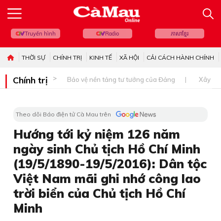
Truyền hình
Radio
ភាសាខ្មែរ
THỜI SỰ
CHÍNH TRỊ
KINH TẾ
XÃ HỘI
CẢI CÁCH HÀNH CHÍNH
Chính trị
Bảo vệ nền tảng tư tưởng của Đảng
Xây dự
Theo dõi Báo điện tử Cà Mau trên
Hướng tới kỷ niệm 126 năm
ngày sinh Chủ tịch Hồ Chí Minh
(19/5/1890-19/5/2016): Dân tộc
Việt Nam mãi ghi nhớ công lao
trời biển của Chủ tịch Hồ Chí
Minh