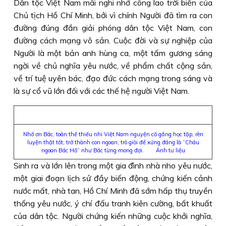
Dân tộc Việt Nam mãi nghi nhớ công lao trời biển của
Chủ tịch Hồ Chí Minh, bởi vì chính Người đã tìm ra con
đường đúng đắn giải phóng dân tộc Việt Nam, con
đường cách mạng vô sản. Cuộc đời và sự nghiệp của
Người là một bản anh hùng ca, một tấm gương sáng
ngời về chủ nghĩa yêu nước, về phẩm chất cộng sản,
về trí tuệ uyên bác, đạo đức cách mạng trong sáng và
là sự cổ vũ lớn đối với các thế hệ người Việt Nam.
Nhớ ơn Bác, toàn thể thiếu nhi Việt Nam nguyện cố gắng học tập, rèn
luyện thật tốt, trở thành con ngoan, trò giỏi để xứng đáng là “Cháu
ngoan Bác Hồ” như Bác từng mong đợi. Ảnh tư liệu
Sinh ra và lớn lên trong một gia đình nhà nho yêu nước,
một giai đoạn lịch sử đầy biến động, chứng kiến cảnh
nước mất, nhà tan, Hồ Chí Minh đã sớm hấp thụ truyền
thống yêu nước, ý chí đấu tranh kiên cường, bất khuất
của dân tộc. Người chứng kiến những cuộc khởi nghĩa,