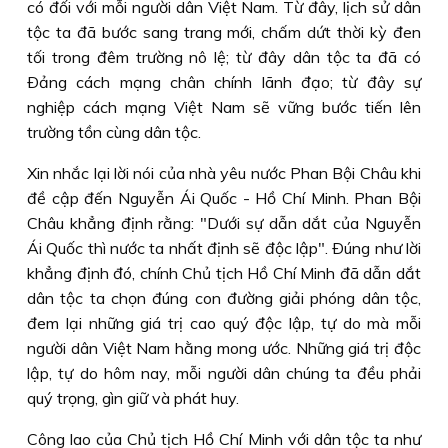
có đối với mỗi người dân Việt Nam. Từ đây, lịch sử dân
tộc ta đã bước sang trang mới, chấm dứt thời kỳ đen
tối trong đêm trường nô lệ; từ đây dân tộc ta đã có
Ðảng cách mạng chân chính lãnh đạo; từ đây sự
nghiệp cách mạng Việt Nam sẽ vững bước tiến lên
trường tồn cùng dân tộc.
Xin nhắc lại lời nói của nhà yêu nước Phan Bội Châu khi
đề cập đến Nguyễn Ái Quốc - Hồ Chí Minh. Phan Bội
Châu khẳng định rằng: "Dưới sự dẫn dắt của Nguyễn
Ái Quốc thì nước ta nhất định sẽ độc lập". Ðúng như lời
khẳng định đó, chính Chủ tịch Hồ Chí Minh đã dẫn dắt
dân tộc ta chọn đúng con đường giải phóng dân tộc,
đem lại những giá trị cao quý độc lập, tự do mà mỗi
người dân Việt Nam hằng mong ước. Những giá trị độc
lập, tự do hôm nay, mỗi người dân chúng ta đều phải
quý trọng, gìn giữ và phát huy.
Công lao của Chủ tịch Hồ Chí Minh với dân tộc ta như