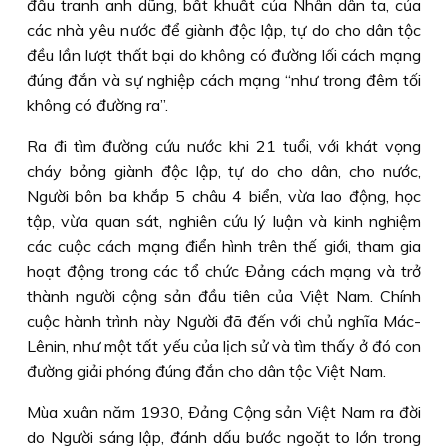
đấu tranh anh dũng, bất khuất của Nhân dân ta, của
các nhà yêu nước để giành độc lập, tự do cho dân tộc
đều lần lượt thất bại do không có đường lối cách mạng
đúng đắn và sự nghiệp cách mạng “như trong đêm tối
không có đường ra”.
Ra đi tìm đường cứu nước khi 21 tuổi, với khát vọng
cháy bỏng giành độc lập, tự do cho dân, cho nước,
Người bôn ba khắp 5 châu 4 biển, vừa lao động, học
tập, vừa quan sát, nghiên cứu lý luận và kinh nghiệm
các cuộc cách mạng điển hình trên thế giới, tham gia
hoạt động trong các tổ chức Ðảng cách mạng và trở
thành người cộng sản đầu tiên của Việt Nam. Chính
cuộc hành trình này Người đã đến với chủ nghĩa Mác-
Lênin, như một tất yếu của lịch sử và tìm thấy ở đó con
đường giải phóng đúng đắn cho dân tộc Việt Nam.
Mùa xuân năm 1930, Ðảng Cộng sản Việt Nam ra đời
do Người sáng lập, đánh dấu bước ngoặt to lớn trong