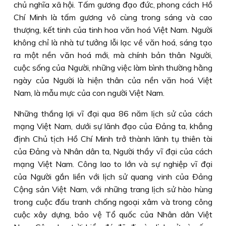
chủ nghĩa xã hội. Tấm gương đạo đức, phong cách Hồ
Chí Minh là tấm gương vô cùng trong sáng và cao
thượng, kết tinh của tinh hoa văn hoá Việt Nam. Người
không chỉ là nhà tư tưởng lỗi lạc về văn hoá, sáng tạo
ra một nền văn hoá mới, mà chính bản thân Người,
cuộc sống của Người, những việc làm bình thường hằng
ngày của Người là hiện thân của nền văn hoá Việt
Nam, là mẫu mực của con người Việt Nam.
Những thắng lợi vĩ đại qua 86 năm lịch sử của cách
mạng Việt Nam, dưới sự lãnh đạo của Ðảng ta, khẳng
định Chủ tịch Hồ Chí Minh trở thành lãnh tụ thiên tài
của Ðảng và Nhân dân ta, Người thầy vĩ đại của cách
mạng Việt Nam. Công lao to lớn và sự nghiệp vĩ đại
của Người gắn liền với lịch sử quang vinh của Ðảng
Cộng sản Việt Nam, với những trang lịch sử hào hùng
trong cuộc đấu tranh chống ngoại xâm và trong công
cuộc xây dựng, bảo vệ Tổ quốc của Nhân dân Việt