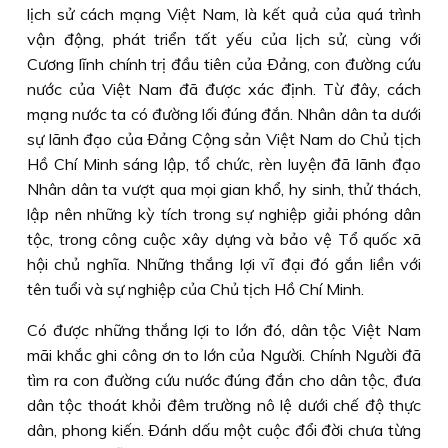
lịch sử cách mạng Việt Nam, là kết quả của quá trình
vận động, phát triển tất yếu của lịch sử, cùng với
Cương lĩnh chính trị đầu tiên của Ðảng, con đường cứu
nước của Việt Nam đã được xác định. Từ đây, cách
mạng nước ta có đường lối đúng đắn. Nhân dân ta dưới
sự lãnh đạo của Ðảng Cộng sản Việt Nam do Chủ tịch
Hồ Chí Minh sáng lập, tổ chức, rèn luyện đã lãnh đạo
Nhân dân ta vượt qua mọi gian khổ, hy sinh, thử thách,
lập nên những kỳ tích trong sự nghiệp giải phóng dân
tộc, trong công cuộc xây dựng và bảo vệ Tổ quốc xã
hội chủ nghĩa. Những thắng lợi vĩ đại đó gắn liền với
tên tuổi và sự nghiệp của Chủ tịch Hồ Chí Minh.
Có được những thắng lợi to lớn đó, dân tộc Việt Nam
mãi khắc ghi công ơn to lớn của Người. Chính Người đã
tìm ra con đường cứu nước đúng đắn cho dân tộc, đưa
dân tộc thoát khỏi đêm trường nô lệ dưới chế độ thực
dân, phong kiến. Ðánh dấu một cuộc đổi đời chưa từng