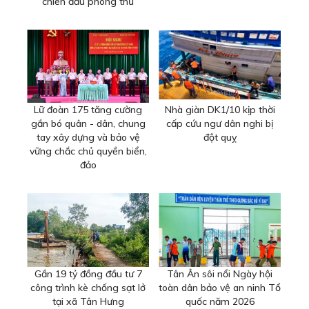
chiến đấu phòng thủ
Lữ đoàn 175 tăng cường
Nhà giàn DK1/10 kịp thời
gắn bó quân - dân, chung
cấp cứu ngư dân nghi bị
tay xây dựng và bảo vệ
đột quỵ
vững chắc chủ quyền biển,
đảo
Gần 19 tỷ đồng đầu tư 7
Tân Ân sôi nổi Ngày hội
công trình kè chống sạt lở
toàn dân bảo vệ an ninh Tổ
tại xã Tân Hưng
quốc năm 2026