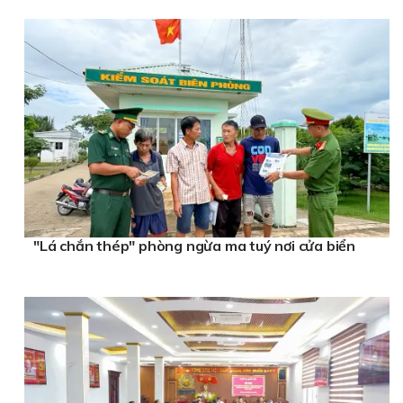
"Lá chắn thép" phòng ngừa ma tuý nơi cửa biển