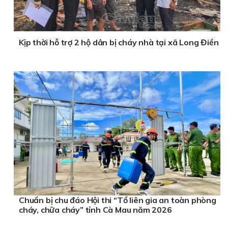
Kịp thời hỗ trợ 2 hộ dân bị cháy nhà tại xã Long Điền
Chuẩn bị chu đáo Hội thi “Tổ liên gia an toàn phòng
cháy, chữa cháy” tỉnh Cà Mau năm 2026