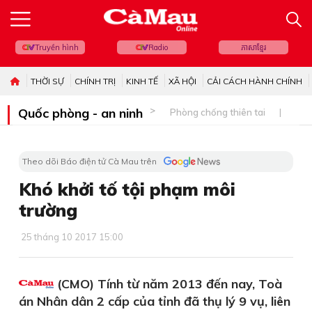
Truyền hình
Radio
ភាសាខ្មែរ
THỜI SỰ
CHÍNH TRỊ
KINH TẾ
XÃ HỘI
CẢI CÁCH HÀNH CHÍNH
Quốc phòng - an ninh
Phòng chống thiên tai
Bi
Theo dõi Báo điện tử Cà Mau trên
Khó khởi tố tội phạm môi
trường
25 tháng 10 2017 15:00
(CMO) Tính từ năm 2013 đến nay, Toà
án Nhân dân 2 cấp của tỉnh đã thụ lý 9 vụ, liên