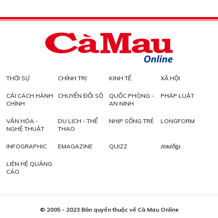
THỜI SỰ
CHÍNH TRỊ
KINH TẾ
XÃ HỘI
CẢI CÁCH HÀNH
CHUYỂN ĐỔI SỐ
QUỐC PHÒNG -
PHÁP LUẬT
CHÍNH
AN NINH
VĂN HÓA -
DU LỊCH - THỂ
NHỊP SỐNG TRẺ
LONGFORM
NGHỆ THUẬT
THAO
INFOGRAPHIC
EMAGAZINE
QUIZZ
ភាសាខ្មែរ
LIÊN HỆ QUẢNG
CÁO
© 2005 - 2023 Bản quyền thuộc về Cà Mau Online