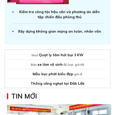
Kiểm tra công tác hậu cần và phương án diễn
tập chiến đấu phòng thủ
Xây dựng không gian mạng an toàn, nhân văn
Quạt ly tâm hút bụi 3 KW
Mua
xe làm vệ sinh
Bán
đủ loại, giá tốt
Mẫu bục phát biểu đẹp
giá rẻ
Thông cống nghẹt tại Đắk Lắk
Cho thuê nhà vệ sinh
TIN MỚI
hút bể phốt tại hà nội giá rẻ
Công ty cung cấp
hút hầm cầu tại Đắk Nông