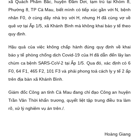
xã Quách Phẩm Bắc, huyện Đầm Dơi, tạm trú tại Khóm 8,
Phường 8, TP Cà Mau, biết mình có tiếp xúc gần với N, bệnh
nhân F0, ở cùng dãy nhà trọ với H, nhưng H đã cùng vợ về
quê vợ tại Ấp 1/5, xã Khánh Bình mà không khai báo y tế theo
quy định.
Hậu quả của việc không chấp hành đúng quy định về khai
báo y tế phòng chống dịch Covid-19 của H đã dẫn đến lây lan
chùm ca bệnh SARS-CoV-2 tại Ấp 1/5. Qua đó, xác định có 6
F0, 64 F1, 465 F2, 101 F3 và phải phong toả cách ly y tế 2 ấp
trên địa bàn xã Khánh Bình.
Giám đốc Công an tỉnh Cà Mau đang chỉ đạo Công an huyện
Trần Văn Thời khẩn trương, quyết liệt tập trung điều tra làm
rõ, xử lý nghiêm vụ án trên./.
Hoàng Giang