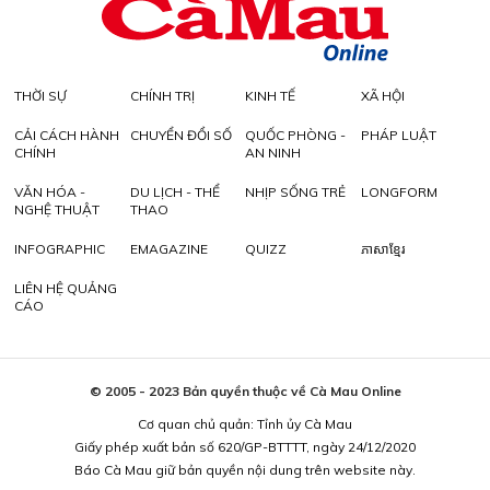
THỜI SỰ
CHÍNH TRỊ
KINH TẾ
XÃ HỘI
CẢI CÁCH HÀNH
CHUYỂN ĐỔI SỐ
QUỐC PHÒNG -
PHÁP LUẬT
CHÍNH
AN NINH
VĂN HÓA -
DU LỊCH - THỂ
NHỊP SỐNG TRẺ
LONGFORM
NGHỆ THUẬT
THAO
INFOGRAPHIC
EMAGAZINE
QUIZZ
ភាសាខ្មែរ
LIÊN HỆ QUẢNG
CÁO
© 2005 - 2023 Bản quyền thuộc về Cà Mau Online
Cơ quan chủ quản: Tỉnh ủy Cà Mau
Giấy phép xuất bản số 620/GP-BTTTT, ngày 24/12/2020
Báo Cà Mau giữ bản quyền nội dung trên website này.