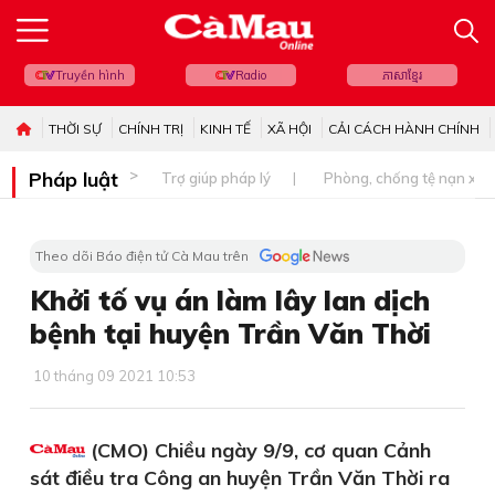
Truyền hình
Radio
ភាសាខ្មែរ
THỜI SỰ
CHÍNH TRỊ
KINH TẾ
XÃ HỘI
CẢI CÁCH HÀNH CHÍNH
Pháp luật
Trợ giúp pháp lý
Phòng, chống tệ nạn xã 
Theo dõi Báo điện tử Cà Mau trên
Khởi tố vụ án làm lây lan dịch
bệnh tại huyện Trần Văn Thời
10 tháng 09 2021 10:53
(CMO) Chiều ngày 9/9, cơ quan Cảnh
sát điều tra Công an huyện Trần Văn Thời ra