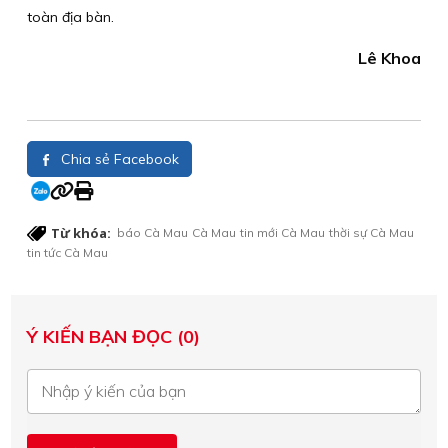
toàn địa bàn.
Lê Khoa
Chia sẻ Facebook
Từ khóa:
báo Cà Mau
Cà Mau
tin mới Cà Mau
thời sự Cà Mau
tin tức Cà Mau
Ý KIẾN BẠN ĐỌC (0)