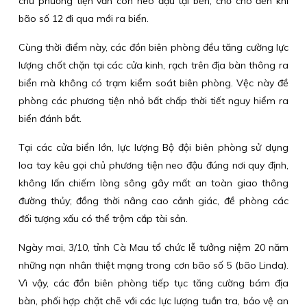
chủ phương tiện vẫn còn neo đậu tại bến, chờ cho đến khi
bão số 12 đi qua mới ra biển.
Cùng thời điểm này, các đồn biên phòng đều tăng cường lực
lượng chốt chặn tại các cửa kinh, rạch trên địa bàn thông ra
biển mà không có trạm kiểm soát biên phòng. Vệc này đề
phòng các phương tiện nhỏ bất chấp thời tiết nguy hiểm ra
biển đánh bắt.
Tại các cửa biển lớn, lực lượng Bộ đội biên phòng sử dụng
loa tay kêu gọi chủ phương tiện neo đậu đúng nơi quy định,
không lấn chiếm lòng sông gây mất an toàn giao thông
đường thủy; đồng thời nâng cao cảnh giác, đề phòng các
đối tượng xấu có thể trộm cắp tài sản.
Ngày mai, 3/10, tỉnh Cà Mau tổ chức lễ tưởng niệm 20 năm
những nạn nhân thiệt mạng trong cơn bão số 5 (bão Linda).
Vì vậy, các đồn biên phòng tiếp tục tăng cường bám địa
bàn, phối hợp chặt chẽ với các lực lượng tuần tra, bảo vệ an