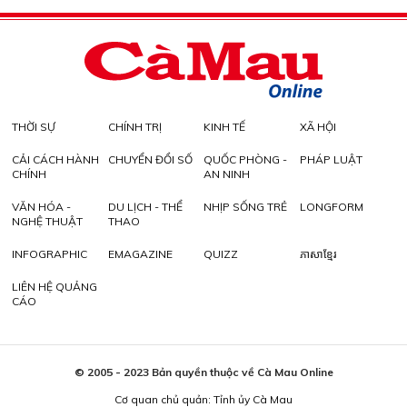
THỜI SỰ
CHÍNH TRỊ
KINH TẾ
XÃ HỘI
CẢI CÁCH HÀNH
CHUYỂN ĐỔI SỐ
QUỐC PHÒNG -
PHÁP LUẬT
CHÍNH
AN NINH
VĂN HÓA -
DU LỊCH - THỂ
NHỊP SỐNG TRẺ
LONGFORM
NGHỆ THUẬT
THAO
INFOGRAPHIC
EMAGAZINE
QUIZZ
ភាសាខ្មែរ
LIÊN HỆ QUẢNG
CÁO
© 2005 - 2023 Bản quyền thuộc về Cà Mau Online
Cơ quan chủ quản: Tỉnh ủy Cà Mau