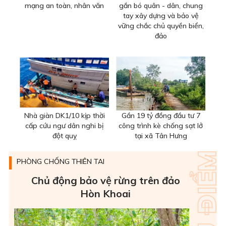
mạng an toàn, nhân văn
gắn bó quân - dân, chung
tay xây dựng và bảo vệ
vững chắc chủ quyền biển,
đảo
Nhà giàn DK1/10 kịp thời
Gần 19 tỷ đồng đầu tư 7
cấp cứu ngư dân nghi bị
công trình kè chống sạt lở
đột quỵ
tại xã Tân Hưng
PHÒNG CHỐNG THIÊN TAI
Chủ động bảo vệ rừng trên đảo
Hòn Khoai