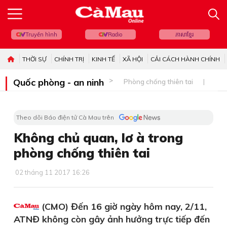
Truyền hình
Radio
ភាសាខ្មែរ
THỜI SỰ
CHÍNH TRỊ
KINH TẾ
XÃ HỘI
CẢI CÁCH HÀNH CHÍNH
Quốc phòng - an ninh
Phòng chống thiên tai
Bi
Theo dõi Báo điện tử Cà Mau trên
Không chủ quan, lơ à trong
phòng chống thiên tai
02 tháng 11 2017 16:26
(CMO) Đến 16 giờ ngày hôm nay, 2/11,
ATNĐ không còn gây ảnh hưởng trực tiếp đến