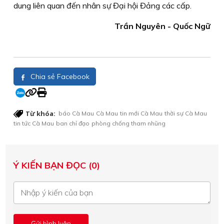
dung liên quan đến nhân sự Đại hội Đảng các cấp.
Trần Nguyên - Quốc Ngữ
Chia sẻ Facebook
Từ khóa:
báo Cà Mau
Cà Mau
tin mới Cà Mau
thời sự Cà Mau
tin tức Cà Mau
ban chỉ đạo
phòng chống tham nhũng
Ý KIẾN BẠN ĐỌC (0)