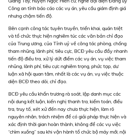
Giang Tây, huyện Ngọc Hiển cũ; nghe đại diện Đảng uỷ
Công an tỉnh báo cáo các vụ án, yêu cầu giám định giá
nhưng chậm tiến độ.
Bên cạnh công tác tuyên truyền, triển khai, quán triệt
và tổ chức thực hiện nghiêm túc các văn bản chỉ đạo
của Trung ương, của Tỉnh uỷ về công tác phòng, chống
tham nhũng, lãnh phí, tiêu cực, BCĐ yêu cầu đẩy nhanh
tiến độ điều tra, xử lý dứt điểm các vụ án, vụ việc tham
nhũng, lãnh phí, tiêu cực nghiêm trọng, phức tạp, dư
luận xã hội quan tâm, nhất là các vụ án, vụ việc thuộc
diện BCĐ theo dõi, chỉ đạo.
BCĐ yêu cầu khẩn trương rà soát, lập danh mục các
nội dung kết luận, kiến nghị thanh tra, kiểm toán, điều
tra, truy tố, xét xử đến nay chưa thực hiện, làm rõ
nguyên nhân, trách nhiệm để có giải pháp thực hiện và
xác định thời gian hoàn thành, không để các vụ việc
“chìm xuồng” sau khi vận hành tổ chức bộ máy mới; nội