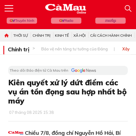
Truyền hình
Radio
ភាសាខ្មែរ
THỜI SỰ
CHÍNH TRỊ
KINH TẾ
XÃ HỘI
CẢI CÁCH HÀNH CHÍNH
Chính trị
Bảo vệ nền tảng tư tưởng của Đảng
Xây dự
Theo dõi Báo điện tử Cà Mau trên
Kiên quyết xử lý dứt điểm các
vụ án tồn đọng sau hợp nhất bộ
máy
07 tháng 08 2025 15:38
Chiều 7/8, đồng chí Nguyễn Hồ Hải, Bí