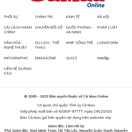
THỜI SỰ
CHÍNH TRỊ
KINH TẾ
XÃ HỘI
CẢI CÁCH HÀNH
CHUYỂN ĐỔI SỐ
QUỐC PHÒNG -
PHÁP LUẬT
CHÍNH
AN NINH
VĂN HÓA -
DU LỊCH - THỂ
NHỊP SỐNG TRẺ
LONGFORM
NGHỆ THUẬT
THAO
INFOGRAPHIC
EMAGAZINE
QUIZZ
ភាសាខ្មែរ
LIÊN HỆ QUẢNG
CÁO
© 2005 - 2023 Bản quyền thuộc về Cà Mau Online
Cơ quan chủ quản: Tỉnh ủy Cà Mau
Giấy phép xuất bản số 620/GP-BTTTT, ngày 24/12/2020
Báo Cà Mau giữ bản quyền nội dung trên website này.
Giám đốc: Lâm Hồ Sỹ
Phó Giám đốc: Ngô Minh Toàn, Hồ Tấn Lộc, Nguyễn Quốc Danh, Nguyễn