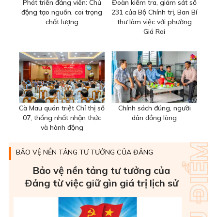
Phát triển đảng viên: Chủ
Đoàn kiểm tra, giám sát số
động tạo nguồn, coi trọng
231 của Bộ Chính trị, Ban Bí
chất lượng
thư làm việc với phường
Giá Rai
Cà Mau quán triệt Chỉ thị số
Chính sách đúng, người
07, thống nhất nhận thức
dân đồng lòng
và hành động
BẢO VỆ NỀN TẢNG TƯ TƯỞNG CỦA ĐẢNG
Bảo vệ nền tảng tư tưởng của
Ðảng từ việc giữ gìn giá trị lịch sử