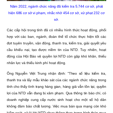
Năm 2022, ngành chức năng đ
ã kiểm tra 5.744 cơ sở, phát
hiện 686 cơ sở vi phạm, nhắc nhở 454 cơ sở, xử phạt 232 cơ
sở.
Các cấp hội trong tỉnh đã có nhiều hình thức hoạt động, phối
hợp với các ban, ngành, đoàn thể tổ chức thực hiện tốt các
đợt tuyên truyền, vận động, thanh tra, kiểm tra, giải quyết yêu
cầu khiếu nại, tạo được niềm tin của NTD. Tuy nhiên, hoạt
động của Hội Bảo vệ quyền lợi NTD còn gặp khó khăn, thiếu
nhân lực và thiếu kinh phí hoạt động.
Ông Nguyễn Việt Trung nhận định: "Theo số liệu kiểm tra,
thanh tra và lấy mẫu khảo sát của các ngành chức năng trong
tỉnh cho thấy tình trạng hàng gian, hàng giả vẫn tồn tại, quyền
lợi của NTD vẫn đang bị xâm phạm. Qua thông tin báo chí, có
doanh nghiệp cung cấp nước sinh hoạt cho một số hộ dân
không đảm bảo chất lượng. Việc mua bán qua mạng còn khó
kiểm soát, xử lý khi NTD chưa thông thạo trong hình thức mua