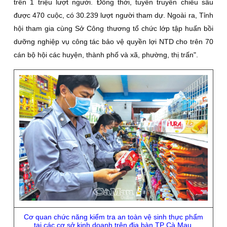
trên 1 triệu lượt người. Ðồng thời, tuyên truyền chiều sâu
được 470 cuộc, có 30.239 lượt người tham dự. Ngoài ra, Tỉnh
hội tham gia cùng Sở Công thương tổ chức lớp tập huấn bồi
dưỡng nghiệp vụ công tác bảo vệ quyền lợi NTD cho trên 70
cán bộ hội các huyện, thành phố và xã, phường, thị trấn".
Cơ quan chức năng kiểm tra an toàn vệ sinh thực phẩm
tại các cơ sở kinh doanh trên địa bàn TP Cà Mau.