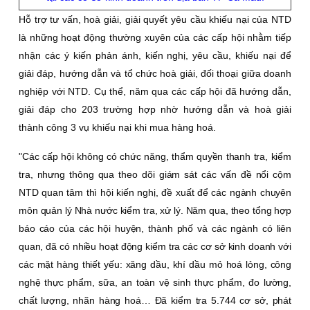
Hỗ trợ tư vấn, hoà giải, giải quyết yêu cầu khiếu nại của NTD
là những hoạt động thường xuyên của các cấp hội nhằm tiếp
nhận các ý kiến phản ánh, kiến nghị, yêu cầu, khiếu nại để
giải đáp, hướng dẫn và tổ chức hoà giải, đối thoại giữa doanh
nghiệp với NTD. Cụ thể, năm qua các cấp hội đã hướng dẫn,
giải đáp cho 203 trường hợp nhờ hướng dẫn và hoà giải
thành công 3 vụ khiếu nại khi mua hàng hoá.
"Các cấp hội không có chức năng, thẩm quyền thanh tra, kiểm
tra, nhưng thông qua theo dõi giám sát các vấn đề nổi cộm
NTD quan tâm thì hội kiến nghị, đề xuất để các ngành chuyên
môn quản lý Nhà nước kiểm tra, xử lý. Năm qua, theo tổng hợp
báo cáo của các hội huyện, thành phố và các ngành có liên
quan, đã có nhiều hoạt động kiểm tra các cơ sở kinh doanh với
các mặt hàng thiết yếu: xăng dầu, khí dầu mỏ hoá lỏng, công
nghệ thực phẩm, sữa, an toàn vệ sinh thực phẩm, đo lường,
chất lượng, nhãn hàng hoá… Ðã kiểm tra 5.744 cơ sở, phát