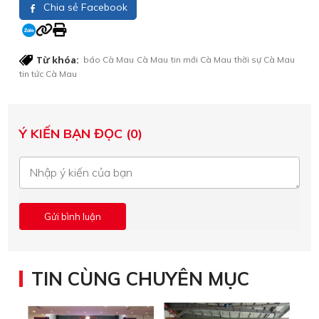
Chia sẻ Facebook
Từ khóa:
báo Cà Mau
Cà Mau
tin mới Cà Mau
thời sự Cà Mau
tin tức Cà Mau
Ý KIẾN BẠN ĐỌC (0)
TIN CÙNG CHUYÊN MỤC