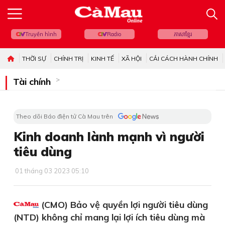
Truyền hình
Radio
ភាសាខ្មែរ
THỜI SỰ
CHÍNH TRỊ
KINH TẾ
XÃ HỘI
CẢI CÁCH HÀNH CHÍNH
Tài chính
Theo dõi Báo điện tử Cà Mau trên
Kinh doanh lành mạnh vì người
tiêu dùng
01 tháng 03 2023 05:10
(CMO) Bảo vệ quyền lợi người tiêu dùng
(NTD) không chỉ mang lại lợi ích tiêu dùng mà