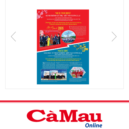
đồng phục tạp vụ nhà hàng
May
cao cấp
Dịch vụ chuyển văn phòng
TPHCM
meetup
vn
Xưởng In Áo Thun Giá Rẻ SL Ít lấy liền