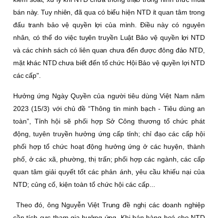
bán này. Tuy nhiên, đã qua có biểu hiện NTD ít quan tâm trong
đấu tranh bảo vệ quyền lợi của mình. Ðiều này có nguyên
nhân, có thể do việc tuyên truyền Luật Bảo vệ quyền lợi NTD
và các chính sách có liên quan chưa đến được đông đảo NTD,
mặt khác NTD chưa biết đến tổ chức Hội Bảo vệ quyền lợi NTD
các cấp".
Hưởng ứng Ngày Quyền của người tiêu dùng Việt Nam năm
2023 (15/3) với chủ đề “Thông tin minh bạch - Tiêu dùng an
toàn”, Tỉnh hội sẽ phối hợp Sở Công thương tổ chức phát
động, tuyên truyền hưởng ứng cấp tỉnh; chỉ đạo các cấp hội
phối hợp tổ chức hoạt động hưởng ứng ở các huyện, thành
phố, ở các xã, phường, thị trấn; phối hợp các ngành, các cấp
quan tâm giải quyết tốt các phản ánh, yêu cầu khiếu nại của
NTD; củng cố, kiện toàn tổ chức hội các cấp...
Theo đó, ông Nguyễn Việt Trung đề nghị các doanh nghiệp
cần tích cực tham gia hưởng ứng. Khi bán hàng hoá cho NTD