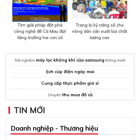
Tìm giải pháp đột phá
Trang bị kỹ năng số cho
công nghệ để Cà Mau đạt
nông dân sản xuất lúa chất
tăng trưởng hai con số
lượng cao
máy lọc không khí của samsung
Trải nghiệm
thông minh
lịch cúp điện ngày mai
Cung cấp thực phẩm giá sỉ
thu mua đồ cũ
Chuyên
tủ mát trưng bày thực phẩm
TIN MỚI
Nước giặt xả
HC Việt Nam
Doanh nghiệp - Thương hiệu
Áo gile bảo hộ
kỹ sư