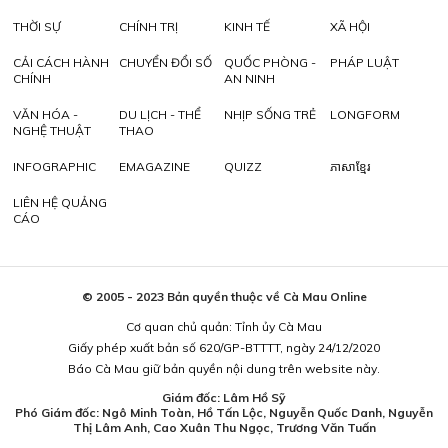
THỜI SỰ
CHÍNH TRỊ
KINH TẾ
XÃ HỘI
CẢI CÁCH HÀNH
CHUYỂN ĐỔI SỐ
QUỐC PHÒNG -
PHÁP LUẬT
CHÍNH
AN NINH
VĂN HÓA -
DU LỊCH - THỂ
NHỊP SỐNG TRẺ
LONGFORM
NGHỆ THUẬT
THAO
INFOGRAPHIC
EMAGAZINE
QUIZZ
ភាសាខ្មែរ
LIÊN HỆ QUẢNG
CÁO
© 2005 - 2023 Bản quyền thuộc về Cà Mau Online
Cơ quan chủ quản: Tỉnh ủy Cà Mau
Giấy phép xuất bản số 620/GP-BTTTT, ngày 24/12/2020
Báo Cà Mau giữ bản quyền nội dung trên website này.
Giám đốc: Lâm Hồ Sỹ
Phó Giám đốc: Ngô Minh Toàn, Hồ Tấn Lộc, Nguyễn Quốc Danh, Nguyễn
Thị Lâm Anh, Cao Xuân Thu Ngọc, Trương Văn Tuấn