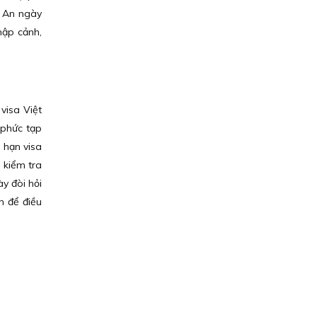
g An ngày
hập cảnh,
visa Việt
 phức tạp
a hạn visa
 kiểm tra
ày đòi hỏi
n để điều