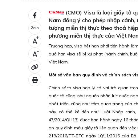
(CMO) Visa là loại giấy tờ 
Nam đồng ý cho phép nhập cảnh, n
tượng miễn thị thực theo thoả hiệ
phương miễn thị thực của Việt Na
+
Trường hợp, visa hết hạn phải tiến hành là
-
quá hạn visa sẽ bị xử phạt (hành chính, bu
Việt Nam.
Một số văn bản quy định về chính sách vi
Chính sách visa hợp lý có vai trò quan trọng
quốc tế cũng như nguồn nhân lực nước ngo
phát triển, cũng như tầm quan trọng của ch
này, có thể kể đến như: Luật Nhập cảnh, 
47/2014/QH13) được ban hành ngày 16 thá
an quy định mẫu giấy tờ liên quan đến việc
219/2016/TT-BTC ngày 10/11/2016 của Bộ Tà