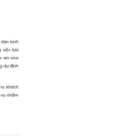
 dạn kinh
 việc lựa
c xin visa
g dự định
cho khách
h vụ nhằm