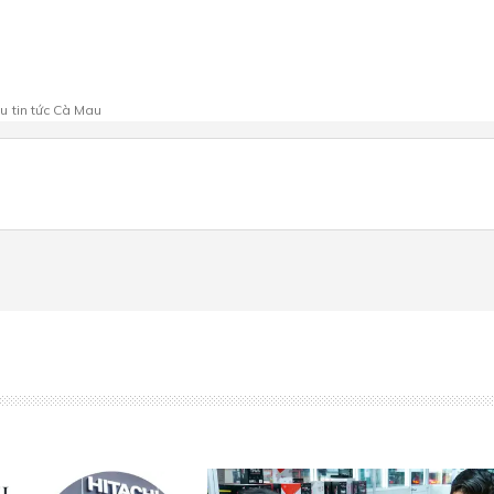
au
tin tức Cà Mau