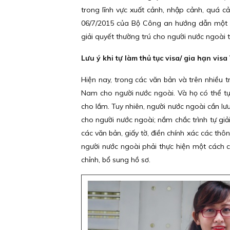
trong lĩnh vực xuất cảnh, nhập cảnh, quá 
06/7/2015 của Bộ Công an hướng dẫn một số
giải quyết thường trú cho người nước ngoài 
Lưu ý khi tự làm thủ tục visa/ gia hạn vis
Hiện nay, trong các văn bản và trên nhiều t
Nam cho người nước ngoài. Và họ có thể tự 
cho lắm. Tuy nhiên, người nước ngoài cần lưu 
cho người nước ngoài; nắm chắc trình tự gi
các văn bản, giấy tờ, điền chính xác các thô
người nước ngoài phải thực hiện một cách cẩn
chỉnh, bổ sung hồ sơ.