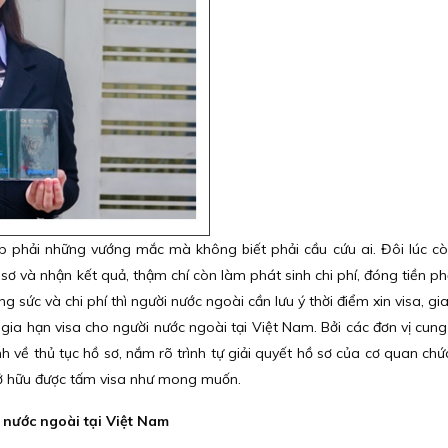
p phải những vướng mắc mà không biết phải cầu cứu ai. Đôi lúc cò
 sơ và nhận kết quả, thậm chí còn làm phát sinh chi phí, đóng tiền p
công sức và chi phí thì người nước ngoài cần lưu ý thời điểm xin visa, gi
 gia hạn visa cho người nước ngoài tại Việt Nam. Bởi các đơn vị cung
 về thủ tục hồ sơ, nắm rõ trình tự giải quyết hồ sơ của cơ quan chức
sở hữu được tấm visa như mong muốn.
 nước ngoài tại Việt Nam