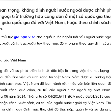
quan trọng, khẳng định người nước ngoài được chính p
goại trừ trường hợp công dân ở một số quốc gia thu
p giữa quốc gia đó với Việt Nam, hoặc theo chính sác
m.
m thủ tục
gia hạn visa
cho người nước ngoài bởi nếu người nước ngoà
ộc xuất cảnh, trục xuất) tùy theo mức độ vi phạm theo quy định của 
sa của Việt Nam
 đối với sự phát triển kinh tế, đặc biệt là trong việc thu hút lượng
ài đến làm việc và sinh sống tại Việt Nam. Nắm được xu hướng hộ
ính sách visa, Việt Nam đã ban hành rất nhiều văn bản liên quan đ
xuất cảnh, quá cảnh, cư trú của người nước ngoài tại Việt Nam
ng 06 năm 2014; Thông tư số 04/2015/TT-BCA ngày 05/01/2015 củ
 nhập cảnh, xuất cảnh, cư trú của người nước ngoài tại Việt Nam; Th
i chính quy định mức thu, chế độ thu, nộp, quản lý và sử dụng ph