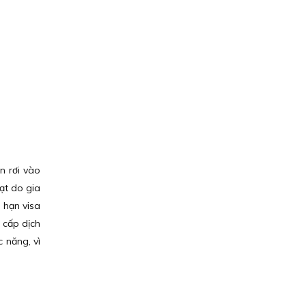
n rơi vào
hạt do gia
a hạn visa
 cấp dịch
 năng, vì