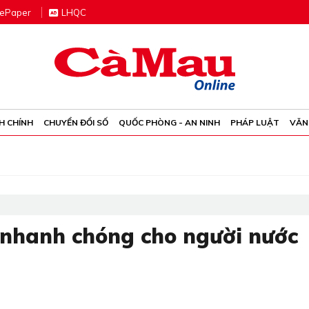
e
P
aper
LHQC
H CHÍNH
CHUYỂN ĐỔI SỐ
QUỐC PHÒNG - AN NINH
PHÁP LUẬT
VĂN
 nhanh chóng cho người nước