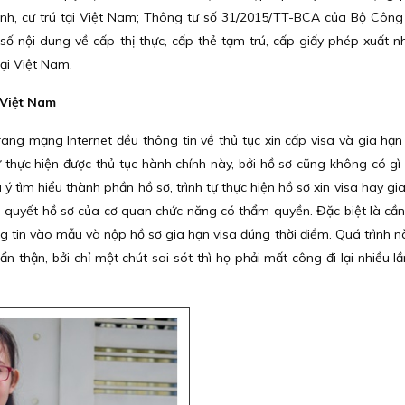
cảnh, cư trú tại Việt Nam; Thông tư số 31/2015/TT-BCA của Bộ Côn
 nội dung về cấp thị thực, cấp thẻ tạm trú, cấp giấy phép xuất n
tại Việt Nam.
a Việt Nam
rang mạng Internet đều thông tin về thủ tục xin cấp visa và gia hạn 
thực hiện được thủ tục hành chính này, bởi hồ sơ cũng không có gì
ý tìm hiểu thành phần hồ sơ, trình tự thực hiện hồ sơ xin visa hay gi
ải quyết hồ sơ của cơ quan chức năng có thẩm quyền. Đặc biệt là cần
ng tin vào mẫu và nộp hồ sơ gia hạn visa đúng thời điểm. Quá trình n
 thận, bởi chỉ một chút sai sót thì họ phải mất công đi lại nhiều lầ