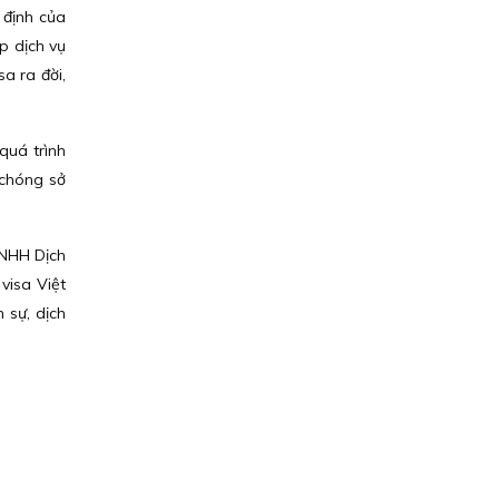
 định của
p dịch vụ
sa ra đời,
quá trình
 chóng sở
TNHH Dịch
visa Việt
 sự, dịch