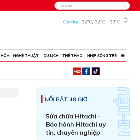
Cà Mau
,
32°C
/
32°C
-
33°C
 HÓA - NGHỆ THUẬT
DU LỊCH - THỂ THAO
NHỊP SỐNG TRẺ
NỔI BẬT 48 GIỜ
Sửa chữa Hitachi -
Bảo hành Hitachi uy
tín, chuyên nghiệp