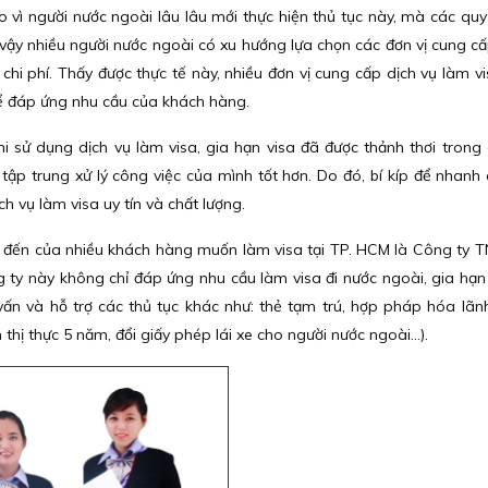
ro vì người nước ngoài lâu lâu mới thực hiện thủ tục này, mà các quy
 vậy nhiều người nước ngoài có xu hướng lựa chọn các đơn vị cung cấ
 chi phí. Thấy được thực tế này, nhiều đơn vị cung cấp dịch vụ làm vi
để đáp ứng nhu cầu của khách hàng.
hi sử dụng dịch vụ làm visa, gia hạn visa đã được thảnh thơi trong 
ể tập trung xử lý công việc của mình tốt hơn. Do đó, bí kíp để nhanh
h vụ làm visa uy tín và chất lượng.
ểm đến của nhiều khách hàng muốn làm visa tại TP. HCM là Công ty 
g ty này không chỉ đáp ứng nhu cầu làm visa đi nước ngoài, gia hạn 
n và hỗ trợ các thủ tục khác như: thẻ tạm trú, hợp pháp hóa lãnh
thị thực 5 năm, đổi giấy phép lái xe cho người nước ngoài...).