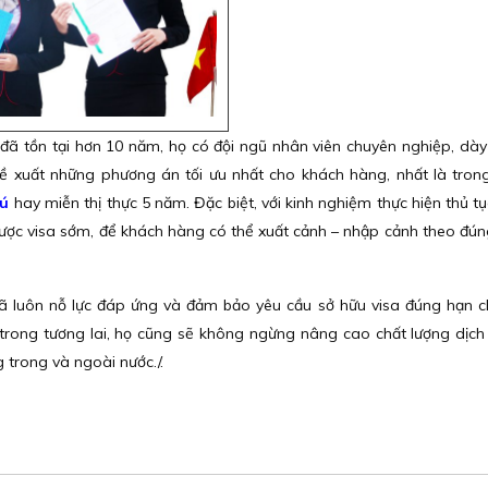
đã tồn tại hơn 10 năm, họ có đội ngũ nhân viên chuyên nghiệp, dày
ề xuất những phương án tối ưu nhất cho khách hàng, nhất là trong
rú
hay miễn thị thực 5 năm. Đặc biệt, với kinh nghiệm thực hiện thủ tụ
ợc visa sớm, để khách hàng có thể xuất cảnh – nhập cảnh theo đún
ã luôn nỗ lực đáp ứng và đảm bảo yêu cầu sở hữu visa đúng hạn 
h, trong tương lai, họ cũng sẽ không ngừng nâng cao chất lượng dịc
 trong và ngoài nước./.