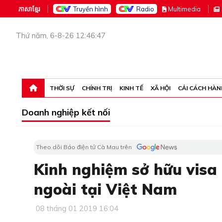
ភាសាខ្មែរ
Truyền hình
Radio
M
ultimedia
Thứ năm, 6-8-26 12:46:47
THỜI SỰ
CHÍNH TRỊ
KINH TẾ
XÃ HỘI
CẢI CÁCH HÀN
Doanh nghiệp kết nối
Theo dõi Báo điện tử Cà Mau trên
Kinh nghiệm sở hữu visa
ngoài tại Việt Nam
08 tháng 01 2019 16:04