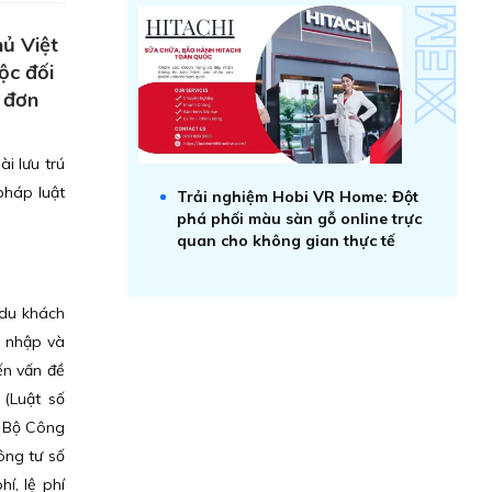
hủ Việt
ộc đối
h đơn
i lưu trú
pháp luật
Trải nghiệm Hobi VR Home: Đột
phá phối màu sàn gỗ online trực
quan cho không gian thực tế
 du khách
i nhập và
ến vấn đề
 (Luật số
a Bộ Công
ông tư số
í, lệ phí