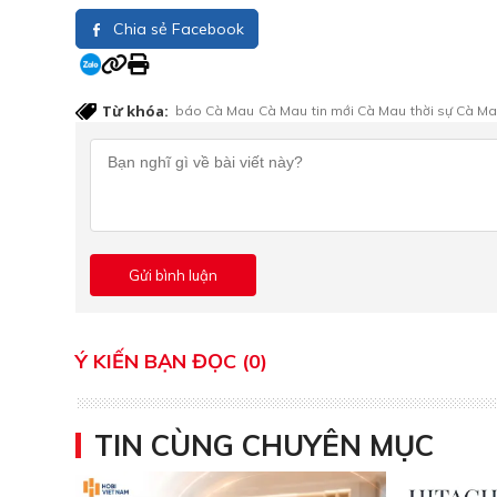
Chia sẻ Facebook
Từ khóa:
báo Cà Mau
Cà Mau
tin mới Cà Mau
thời sự Cà M
Ý KIẾN BẠN ĐỌC (0)
TIN CÙNG CHUYÊN MỤC