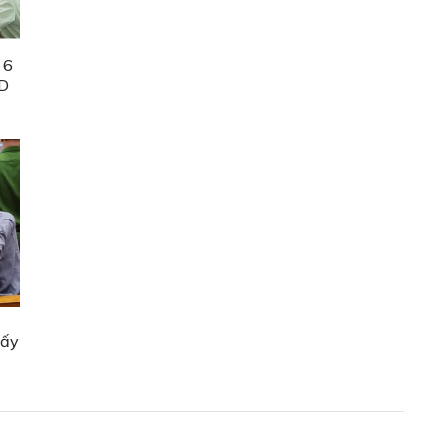
 6
ND
lấy