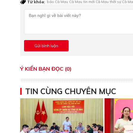
Từ khóa:
báo Cà Mau
Cà Mau
tin mới Cà Mau
thời sự Cà M
Ý KIẾN BẠN ĐỌC (0)
TIN CÙNG CHUYÊN MỤC