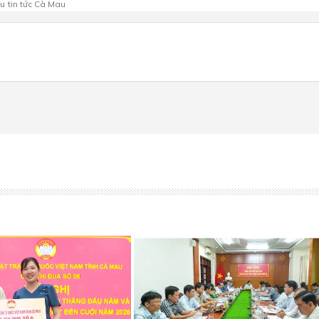
au
tin tức Cà Mau