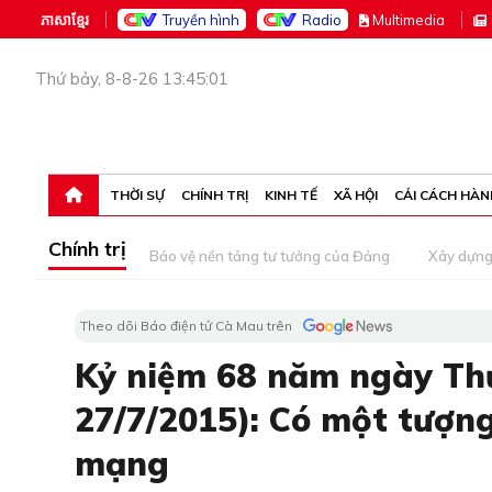
ភាសាខ្មែរ
Truyền hình
Radio
M
ultimedia
Thứ bảy, 8-8-26 13:45:01
THỜI SỰ
CHÍNH TRỊ
KINH TẾ
XÃ HỘI
CẢI CÁCH HÀN
Chính trị
Bảo vệ nền tảng tư tưởng của Đảng
Xây dựn
Theo dõi Báo điện tử Cà Mau trên
Kỷ niệm 68 năm ngày Thươ
27/7/2015): Có một tượng
mạng