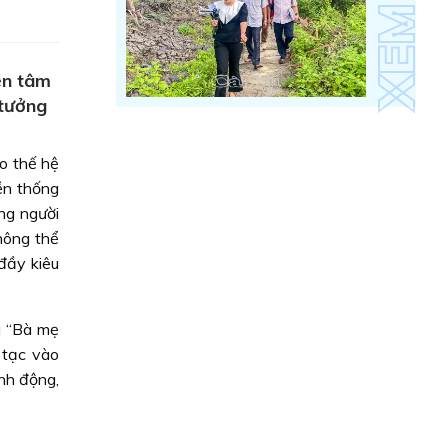
én tâm
 tưởng
o thế hệ
yền thống
ng người
hông thể
đầy kiêu
u “Bà mẹ
 tạc vào
nh động,