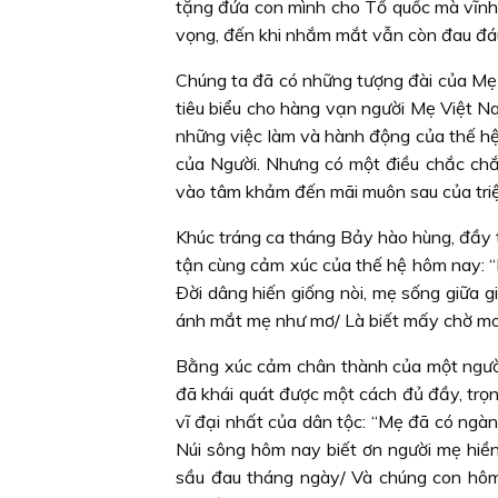
tặng đứa con mình cho Tổ quốc mà vĩnh 
vọng, đến khi nhắm mắt vẫn còn đau đáu
Chúng ta đã có những tượng đài của Mẹ 
tiêu biểu cho hàng vạn người Mẹ Việt Na
những việc làm và hành động của thế h
của Người. Nhưng có một điều chắc chắn
vào tâm khảm đến mãi muôn sau của triệu
Khúc tráng ca tháng Bảy hào hùng, đầy 
tận cùng cảm xúc của thế hệ hôm nay: 
Ðời dâng hiến giống nòi, mẹ sống giữa gi
ánh mắt mẹ như mơ/ Là biết mấy chờ mon
Bằng xúc cảm chân thành của một người
đã khái quát được một cách đủ đầy, trọ
vĩ đại nhất của dân tộc: “Mẹ đã có ngà
Núi sông hôm nay biết ơn người mẹ hiền
sầu đau tháng ngày/ Và chúng con hôm 