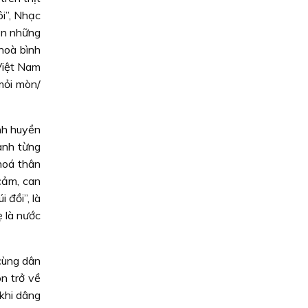
i”, Nhạc
hạn những
hoà bình
 Việt Nam
mỏi mòn/
nh huyền
anh từng
hoá thân
cảm, can
 đồi”, là
 là nước
cùng dân
n trở về
 khi dâng