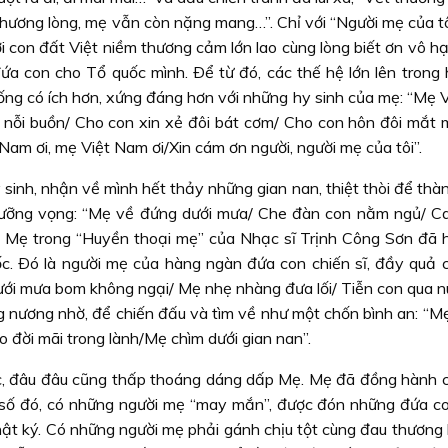
hương lòng, mẹ vẫn còn nặng mang…”. Chỉ với “Người mẹ của tô
ời con đất Việt niềm thương cảm lớn lao cùng lòng biết ơn vô 
ứa con cho Tổ quốc mình. Ðể từ đó, các thế hệ lớn lên trong 
ết sống có ích hơn, xứng đáng hơn với những hy sinh của mẹ: “Mẹ
ớt nỗi buồn/ Cho con xin xẻ đôi bát cơm/ Cho con hôn đôi mắt 
Nam ơi, mẹ Việt Nam ơi/Xin cám ơn người, người mẹ của tôi”.
sinh, nhận về mình hết thảy những gian nan, thiệt thòi để thà
gưỡng vọng: “Mẹ về đứng dưới mưa/ Che đàn con nằm ngủ/ C
. Mẹ trong “Huyền thoại mẹ” của Nhạc sĩ Trịnh Công Sơn đã 
c. Ðó là người mẹ của hàng ngàn đứa con chiến sĩ, đầy quả 
Dưới mưa bom không ngại/ Mẹ nhẹ nhàng đưa lối/ Tiễn con qua núi
 nương nhờ, để chiến đấu và tìm về như một chốn bình an: “Mẹ
 đời mãi trong lành/Mẹ chìm dưới gian nan”.
tộc, đâu đâu cũng thấp thoáng dáng dấp Mẹ. Mẹ đã đồng hành 
g số đó, có những người mẹ “may mắn”, được đón những đứa co
 nhật ký. Có những người mẹ phải gánh chịu tột cùng đau thương