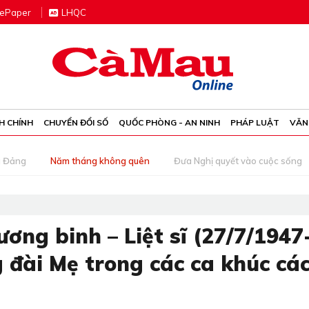
e
P
aper
LHQC
H CHÍNH
CHUYỂN ĐỔI SỐ
QUỐC PHÒNG - AN NINH
PHÁP LUẬT
VĂN
g Đảng
Năm tháng không quên
Đưa Nghị quyết vào cuộc sống
ng binh – Liệt sĩ (27/7/1947
 đài Mẹ trong các ca khúc cá