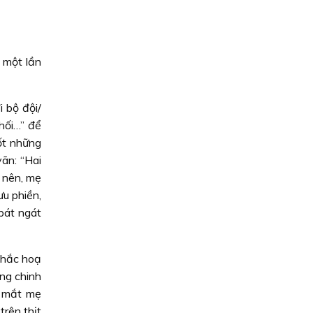
 một lần
 bộ đội/
hối…” để
ốt những
vãn: “Hai
 nên, mẹ
u phiền,
 bát ngát
khắc hoạ
ng chinh
c mắt mẹ
trên thịt