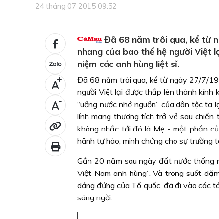
24 tháng 07 2015 09:52
Đã 68 năm trôi qua, kể từ 
nhang của bao thế hệ người Việt l
niệm các anh hùng liệt sĩ.
Đã 68 năm trôi qua, kể từ ngày 27/7/1
+
người Việt lại được thắp lên thành kính 
-
“uống nước nhớ nguồn” của dân tộc ta l
lính mang thương tích trở về sau chiến 
không nhắc tới đó là Mẹ - một phần của
hãnh tự hào, minh chứng cho sự trường tồ
Gần 20 năm sau ngày đất nước thống n
Việt Nam anh hùng”. Và trong suốt dặm 
dáng đứng của Tổ quốc, đã đi vào các t
sáng ngời.