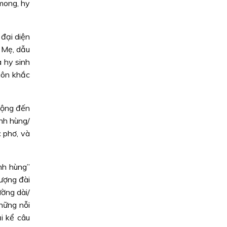
mong, hy
đại diện
 Mẹ, dẫu
 hy sinh
uôn khắc
động đến
nh hùng/
c phơ, và
nh hùng”
ượng đài
ờng dài/
hững nỗi
i kể câu