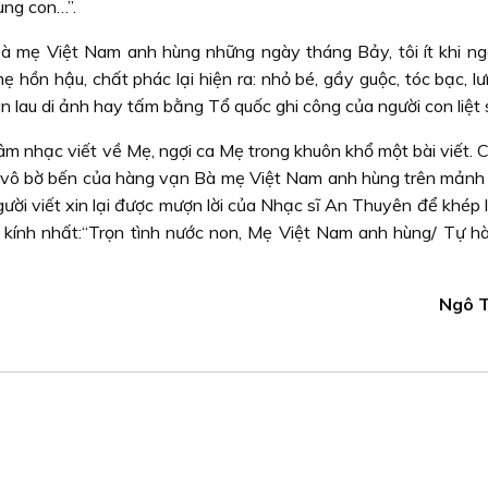
ùng con…”.
Bà mẹ Việt Nam anh hùng những ngày tháng Bảy, tôi ít khi n
 hồn hậu, chất phác lại hiện ra: nhỏ bé, gầy guộc, tóc bạc, l
 lau di ảnh hay tấm bằng Tổ quốc ghi công của người con liệt s
 âm nhạc viết về Mẹ, ngợi ca Mẹ trong khuôn khổ một bài viết.
nh vô bờ bến của hàng vạn Bà mẹ Việt Nam anh hùng trên mảnh
ười viết xin lại được mượn lời của Nhạc sĩ An Thuyên để khép 
h kính nhất:“Trọn tình nước non, Mẹ Việt Nam anh hùng/ Tự h
Ngô 