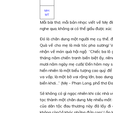
MH:
MT
Mỗi bài thơ, mỗi bản nhạc viết về Mẹ đ
nghe qua, không ai có thể giấu được xúc 
Ðó là chân dung một người mẹ cụ thể, đ
Quà về cho mẹ là mái tóc pha sương/ Và
nhận về món quà hội ngộ: “Chiếc ba lô g
tháng năm chiến tranh biền biệt ấy, riên
mươi năm ngày mẹ cưới/ Ðến hôm nay số
hiển nhiên là một biểu tượng cao quý đ
va vấp, là một bờ vai rộng lớn, bao dun
biển khơi…” (Mẹ - Phan Long, phổ thơ Ð
Sẽ không có gì ngạc nhiên khi các nhà 
tạc thành một chân dung Mẹ nhiều mất m
của dân tộc đau thương này đã lấy đi 
không còn/Vì khóc những đứa con/ Lần lượt