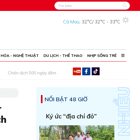
Cà Mau
,
32°C
/
32°C
-
33°C
 HÓA - NGHỆ THUẬT
DU LỊCH - THỂ THAO
NHỊP SỐNG TRẺ
Chiến dịch 500 ngày đêm
NỔI BẬT 48 GIỜ
-
Ký ức “địa chỉ đỏ”
ch