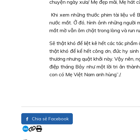
chuyện ngày xưa/ Mẹ đẹp mãi, Mẹ hát c
Khi xem những thước phim tài liệu về 
nước mắt. Ở đó, hình ảnh những người mẹ
mắt mờ vẫn ôm chặt trong lòng và run run
Sẽ thật khó để liệt kê hết các tác phẩm
thật khó để kể hết công ơn, đức hy si
thương nhưng quật khởi này. Vậy nên, ng
điệp tháng Bảy như một lời tri ân thàn
con có Mẹ Việt Nam anh hùng”./.
Chia sẻ Facebook