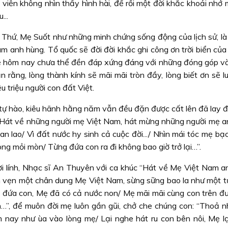
viễn không nhìn thấy hình hài, để rồi một đời khắc khoải nhớ 
...
Thứ, Mẹ Suốt như những minh chứng sống động của lịch sử, là 
m anh hùng. Tổ quốc sẽ đời đời khắc ghi công ơn trời biển của
ệ hôm nay chưa thể đền đáp xứng đáng với những đóng góp và
 rằng, lòng thành kính sẽ mãi mãi tròn đầy, lòng biết ơn sẽ l
 triệu người con đất Việt.
tự hào, kiêu hãnh hằng năm vẫn đều đặn được cất lên đã lay 
“Hát về những người mẹ Việt Nam, hát mừng những người mẹ a
an lao/ Vì đất nước hy sinh cả cuộc đời.../ Nhìn mái tóc mẹ bạ
g mỏi mòn/ Từng đứa con ra đi không bao giờ trở lại…”.
 lính, Nhạc sĩ An Thuyên với ca khúc “Hát về Mẹ Việt Nam a
n vẹn một chân dung Mẹ Việt Nam, sừng sững bao la như một t
n đứa con, Mẹ đã có cả nước non/ Mẹ mãi mãi cùng con trên đư
…”, để muôn đời mẹ luôn gần gũi, chở che chúng con: “Thoả n
nay như ùa vào lòng mẹ/ Lại nghe hát ru con bên nôi, Mẹ lạ