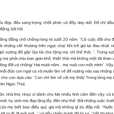
ều đẹp, đều sang trọng, chất phác và đầy day dứt. Ðể chỉ dẫu
động, bồi hồi.
ằng đẵng chờ chồng ròng rã suốt 20 năm: “Cả cuộc đời cha đi
 những vết thương trên ngực cha/ Khi trở gió lại đau nhức n
ió sương đã gội/ Gia tài cha tặng mẹ chỉ thế thôi…”. Trong su
g mẹ phải chịu bao gian khổ, thiệt thòi mà không một lời than 
ng đời vợ chồng/ Hai mươi năm… mẹ nuôi con một mình”. Vậy
ể mỗi đứa con ngợi ca và muốn tìm về để nương náu sau những ư
g cho con dựa vào: “Con chỉ tìm về với mẹ thôi/ Trong lòng mẹ
oàn Ngọc Thu).
văn, nhà thơ, nhạc sĩ dành cho Mẹ nhiều tình cảm đến vậy, và 
át, hy sinh mà đẹp lộng lẫy đến như thế. Bởi những cuộc trườ
của mẹ biết bao điều quý giá mà không gì bù đắp nổi: “Nướ
 ra đi, đi mãi mãi…” và dẫu chiến tranh đã lùi xa, “Vết thương 