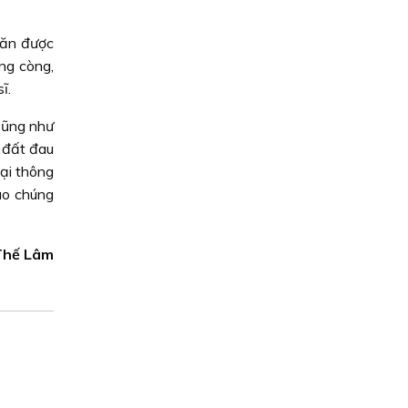
găn được
ưng còng,
ĩ.
 Cũng như
 đất đau
lại thông
ào chúng
Thế Lâm