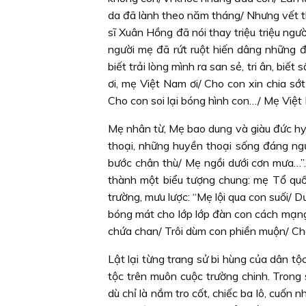
da đã lành theo năm tháng/ Nhưng vết t
sĩ Xuân Hồng đã nói thay triệu triệu ngư
người mẹ đã rứt ruột hiến dâng những đ
biết trải lòng mình ra san sẻ, tri ân, bi
ơi, mẹ Việt Nam ơi/ Cho con xin chia s
Cho con soi lại bóng hình con…/ Mẹ Việt 
Mẹ nhân từ, Mẹ bao dung và giàu đức hy 
thoại, những huyền thoại sống đáng n
bước chân thù/ Mẹ ngồi dưới cơn mưa…”
thành một biểu tượng chung: mẹ Tổ quố
trường, mưu lược: “Mẹ lội qua con suối/ 
bóng mát cho lớp lớp đàn con cách mạng
chứa chan/ Trôi dùm con phiền muộn/ Cho
Lật lại từng trang sử bi hùng của dân 
tộc trên muôn cuộc trường chinh. Tron
dù chỉ là nắm tro cốt, chiếc ba lô, cuốn