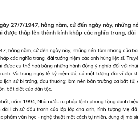
ngày 27/7/1947, hằng năm, cứ đến ngày này, những n
ại được thắp lên thành kính khắp các nghĩa trang, đài
947, hằng năm, cứ đến ngày này, những nén tâm nhang của ba
khắp các nghĩa trang, đài tưởng niệm các anh hùng liệt sĩ. Tru
ại được cụ thể hoá bằng những hành động ý nghĩa đối với nhữ
tranh. Và trong ngày lễ kỷ niệm đó, có một tượng đài vĩ đại k
 lịch sử bi tráng, đau thương; làm nên bản trường ca bất tử, 
n, bất diệt của dân tộc.
hất, năm 1994, Nhà nước ra pháp lệnh phong tặng danh hiệ
dài lịch sử đấu tranh của lớp lớp cha anh, hình tượng Mẹ đã
ác phẩm văn học - nghệ thuật một cách tự nhiên, dung dị mà si