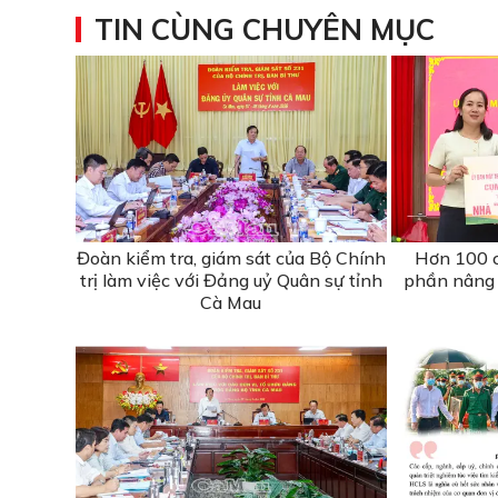
TIN CÙNG CHUYÊN MỤC
Đoàn kiểm tra, giám sát của Bộ Chính
Hơn 100 c
trị làm việc với Đảng uỷ Quân sự tỉnh
phần nâng 
Cà Mau