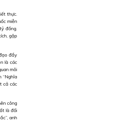
ết thực.
uốc miễn
 tỷ đồng.
ích, gặp
 đạo đẩy
n là các
 quan môi
m “Nghĩa
ất cả các
 nên công
ất là đối
ắc”, anh