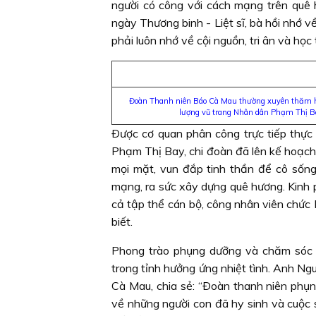
người có công với cách mạng trên quê
ngày Thương binh - Liệt sĩ, bà hồi nhớ
phải luôn nhớ về cội nguồn, tri ân và họ
Đoàn Thanh niên Báo Cà Mau thường xuyên thăm h
lượng vũ trang Nhân dân Phạm Thị B
Ðược cơ quan phân công trực tiếp thực
Phạm Thị Bay, chi đoàn đã lên kế hoạch,
mọi mặt, vun đắp tinh thần để cô sống 
mạng, ra sức xây dựng quê hương. Kinh 
cả tập thể cán bộ, công nhân viên chứ
biết.
Phong trào phụng dưỡng và chăm sóc 
trong tỉnh hưởng ứng nhiệt tình. Anh N
Cà Mau, chia sẻ: “Ðoàn thanh niên phụ
về những người con đã hy sinh và cuộc s