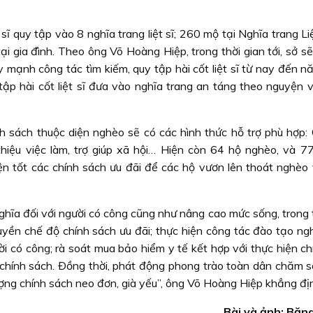
sĩ quy tập vào 8 nghĩa trang liệt sĩ; 260 mộ tại Nghĩa trang Liệ
i gia đình. Theo ông Võ Hoàng Hiệp, trong thời gian tới, sở s
y mạnh công tác tìm kiếm, quy tập hài cốt liệt sĩ từ nay đến 
ập hài cốt liệt sĩ đưa vào nghĩa trang an táng theo nguyện 
ính sách thuộc diện nghèo sẽ có các hình thức hỗ trợ phù hợp:
 thiệu việc làm, trợ giúp xã hội… Hiện còn 64 hộ nghèo, và 7
ện tốt các chính sách ưu đãi để các hộ vươn lên thoát nghèo 
ghĩa đối với người có công cũng như nâng cao mức sống, trong 
uyền chế độ chính sách ưu đãi; thực hiện công tác đào tạo ngh
i có công; rà soát mua bảo hiểm y tế kết hợp với thực hiện ch
chính sách. Ðồng thời, phát động phong trào toàn dân chăm s
ợng chính sách neo đơn, già yếu”, ông Võ Hoàng Hiệp khẳng địn
Bài và ảnh: Băn