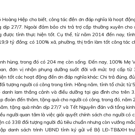
oàng Hiệp cho biết, công tác đền ơn đáp nghĩa là hoạt độn
ong dịp 27/7. Ngoài đảm bảo chi trả trợ cấp thường xuyên cho 
g được tỉnh thực hiện tốt. Cụ thể, từ năm 2014 đến nay, tỉn
9,9 tỷ đồng; có 100% xã, phường, thị trấn làm tốt công tác 
anh hùng, trong đó có 204 mẹ còn sống. Ðến nay, 100% Mẹ 
an, đơn vị nhận phụng dưỡng suốt đời với mức trợ cấp từ
ện tốt các hoạt động đền ơn đáp nghĩa khác: Chi trả đúng, đủ,
ối tượng người có công trong tỉnh. Hằng năm, tỉnh tổ chức từ 
ố danh lam thắng cảnh và điều dưỡng tại gia đình cho trên 3
 lập đoàn đến thăm, tặng quà cho người có công, trong đó, năm
m, tặng quà nhân dịp 27/7 và Tết Nguyên đán với tổng kinh 
ều người quan tâm là việc giải quyết chính sách cho người có 
hiện có 338 đối tượng người đủ tiêu chuẩn nhưng còn vướng mắc
 lập danh sách trình UBND tỉnh ký gửi về Bộ LÐ-TB&XH tr