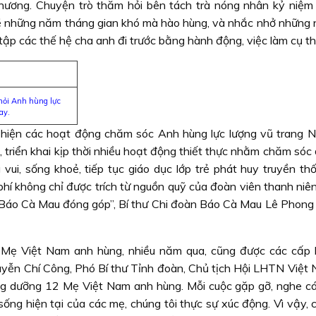
 hương. Chuyện trò thăm hỏi bên tách trà nóng nhân kỷ niệ
 về những năm tháng gian khó mà hào hùng, và nhắc nhở những n
c tập các thế hệ cha anh đi trước bằng hành động, việc làm cụ th
ỏi Anh hùng lực
ay.
 hiện các hoạt động chăm sóc Anh hùng lực lượng vũ trang 
 triển khai kịp thời nhiều hoạt động thiết thực nhằm chăm sóc
vui, sống khoẻ, tiếp tục giáo dục lớp trẻ phát huy truyền th
phí không chỉ được trích từ nguồn quỹ của đoàn viên thanh niê
c Báo Cà Mau đóng góp”, Bí thư Chi đoàn Báo Cà Mau Lê Phong
Mẹ Việt Nam anh hùng, nhiều năm qua, cũng được các cấp
guyễn Chí Công, Phó Bí thư Tỉnh đoàn, Chủ tịch Hội LHTN Việt 
ng dưỡng 12 Mẹ Việt Nam anh hùng. Mỗi cuộc gặp gỡ, nghe c
ống hiện tại của các mẹ, chúng tôi thực sự xúc động. Vì vậy, 