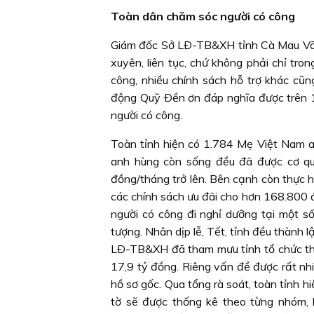
Toàn dân chăm sóc người có công
Giám đốc Sở LÐ-TB&XH tỉnh Cà Mau Võ H
xuyên, liên tục, chứ không phải chỉ tr
công, nhiều chính sách hỗ trợ khác cũn
động Quỹ Ðền ơn đáp nghĩa được trên 1
người có công.
Toàn tỉnh hiện có 1.784 Mẹ Việt Nam 
anh hùng còn sống đều đã được cơ qu
đồng/tháng trở lên. Bên cạnh còn thực hi
các chính sách ưu đãi cho hơn 168.800 đ
người có công đi nghỉ dưỡng tại một s
tượng. Nhân dịp lễ, Tết, tỉnh đều thành
LÐ-TB&XH đã tham mưu tỉnh tổ chức thă
17,9 tỷ đồng. Riêng vấn đề được rất nhi
hồ sơ gốc. Qua tổng rà soát, toàn tỉnh 
tờ sẽ được thống kê theo từng nhóm,