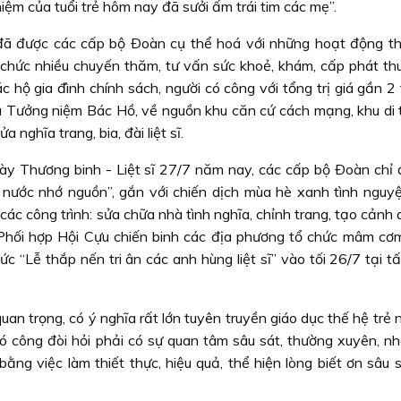
hiệm của tuổi trẻ hôm nay đã sưởi ấm trái tim các mẹ”.
ã được các cấp bộ Ðoàn cụ thể hoá với những hoạt động thi
chức nhiều chuyến thăm, tư vấn sức khoẻ, khám, cấp phát th
 hộ gia đình chính sách, người có công với tổng trị giá gần 2
 Tưởng niệm Bác Hồ, về nguồn khu căn cứ cách mạng, khu di t
 nghĩa trang, bia, đài liệt sĩ.
y Thương binh - Liệt sĩ 27/7 năm nay, các cấp bộ Ðoàn chỉ
ước nhớ nguồn”, gắn với chiến dịch mùa hè xanh tình nguyệ
các công trình: sửa chữa nhà tình nghĩa, chỉnh trang, tạo cảnh
ử… Phối hợp Hội Cựu chiến binh các địa phương tổ chức mâm cơ
ức “Lễ thắp nến tri ân các anh hùng liệt sĩ” vào tối 26/7 tại t
uan trọng, có ý nghĩa rất lớn tuyên truyền giáo dục thế hệ trẻ
có công đòi hỏi phải có sự quan tâm sâu sát, thường xuyên, nh
ng việc làm thiết thực, hiệu quả, thể hiện lòng biết ơn sâu s