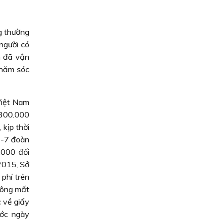
g thường
người có
h đã vận
chăm sóc
Việt Nam
 300.000
 kịp thời
5-7 đoàn
.000 đối
 2015, Sở
phí trên
công mất
 về giấy
ước ngày