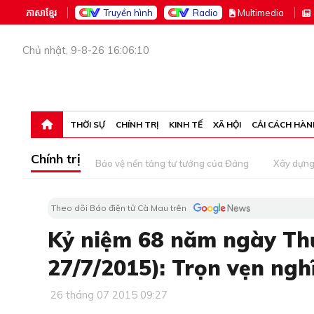
ភាសាខ្មែរ
Truyền hình
Radio
M
ultimedia
Chủ nhật, 9-8-26 16:06:10
THỜI SỰ
CHÍNH TRỊ
KINH TẾ
XÃ HỘI
CẢI CÁCH HÀN
Chính trị
Bảo vệ nền tảng tư tưởng của Đảng
Xây dựn
Theo dõi Báo điện tử Cà Mau trên
Kỷ niệm 68 năm ngày Thươ
27/7/2015): Trọn vẹn ngh
26 tháng 07 2015 09:27