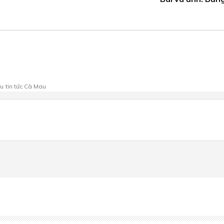
au
tin tức Cà Mau