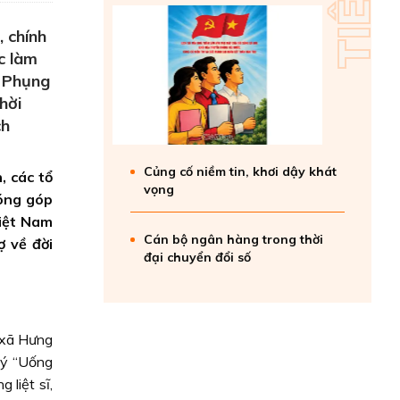
 chính
ệc làm
; Phụng
hời
ch
Củng cố niềm tin, khơi dậy khát
, các tổ
vọng
đóng góp
Việt Nam
Cán bộ ngân hàng trong thời
ợ về đời
đại chuyển đổi số
(xã Hưng
lý “Uống
liệt sĩ,