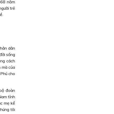
m 68 năm
gười trẻ
ể.
Nhân dân
 đời sống
ống cách
n mà của
 Phú cho
 bộ đoàn
Nam tỉnh
ác mẹ kể
chúng tôi