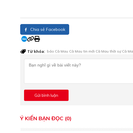
Chia sẻ Facebook
Từ khóa:
báo Cà Mau
Cà Mau
tin mới Cà Mau
thời sự Cà M
Ý KIẾN BẠN ĐỌC (0)