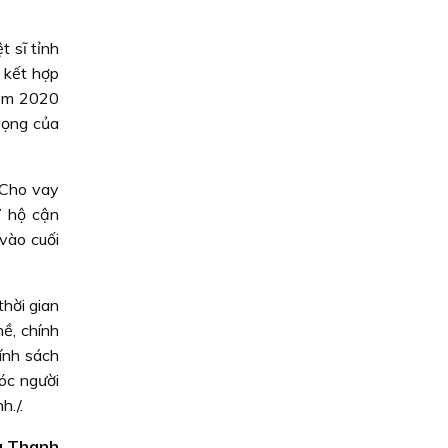
t sĩ tỉnh
ẽ kết hợp
năm 2020
vọng của
 Cho vay
7 hộ cận
vào cuối
thời gian
ề, chính
ính sách
óc người
h./.
g Thanh