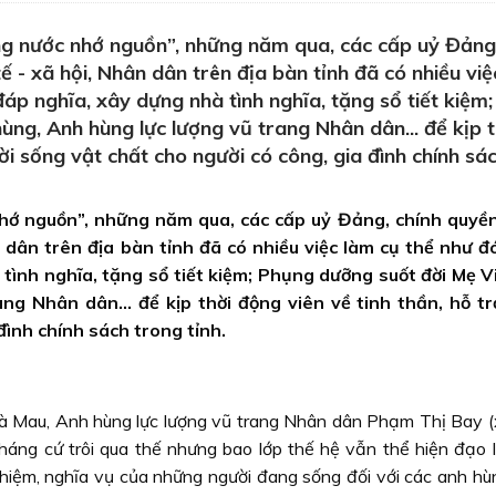
g nước nhớ nguồn”, những năm qua, các cấp uỷ Đảng,
tế - xã hội, Nhân dân trên địa bàn tỉnh đã có nhiều vi
p nghĩa, xây dựng nhà tình nghĩa, tặng sổ tiết kiệm
ng, Anh hùng lực lượng vũ trang Nhân dân... để kịp t
đời sống vật chất cho người có công, gia đình chính sá
hớ nguồn”, những năm qua, các cấp uỷ Đảng, chính quyền
n dân trên địa bàn tỉnh đã có nhiều việc làm cụ thể như 
tình nghĩa, tặng sổ tiết kiệm; Phụng dưỡng suốt đời Mẹ 
g Nhân dân... để kịp thời động viên về tinh thần, hỗ tr
đình chính sách trong tỉnh.
Cà Mau, Anh hùng lực lượng vũ trang Nhân dân Phạm Thị Bay 
háng cứ trôi qua thế nhưng bao lớp thế hệ vẫn thể hiện đạo 
iệm, nghĩa vụ của những người đang sống đối với các anh hùng 