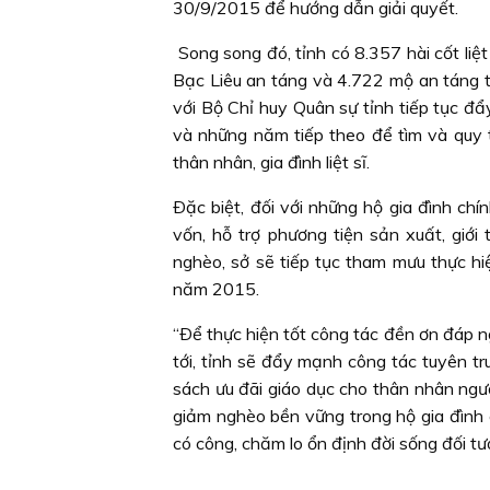
30/9/2015 để hướng dẫn giải quyết.
Song song đó, tỉnh có 8.357 hài cốt liệt 
Bạc Liêu an táng và 4.722 mộ an táng tạ
với Bộ Chỉ huy Quân sự tỉnh tiếp tục đẩ
và những năm tiếp theo để tìm và quy t
thân nhân, gia đình liệt sĩ.
Ðặc biệt, đối với những hộ gia đình ch
vốn, hỗ trợ phương tiện sản xuất, giới
nghèo, sở sẽ tiếp tục tham mưu thực hi
năm 2015.
“Ðể thực hiện tốt công tác đền ơn đáp n
tới, tỉnh sẽ đẩy mạnh công tác tuyên tr
sách ưu đãi giáo dục cho thân nhân ngườ
giảm nghèo bền vững trong hộ gia đình 
có công, chăm lo ổn định đời sống đối tư