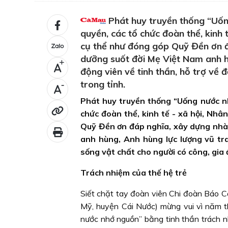
Phát huy truyền thống “Uốn
quyền, các tổ chức đoàn thể, kinh 
cụ thể như đóng góp Quỹ Đền ơn đá
dưỡng suốt đời Mẹ Việt Nam anh hù
+
động viên về tinh thần, hỗ trợ về 
trong tỉnh.
-
Phát huy truyền thống “Uống nước n
chức đoàn thể, kinh tế - xã hội, Nhâ
Quỹ Đền ơn đáp nghĩa, xây dựng nhà 
anh hùng, Anh hùng lực lượng vũ tran
sống vật chất cho người có công, gia 
Trách nhiệm của thế hệ trẻ
Siết chặt tay đoàn viên Chi đoàn Báo 
Mỹ, huyện Cái Nước) mừng vui vì năm t
nước nhớ nguồn” bằng tinh thần trách nh