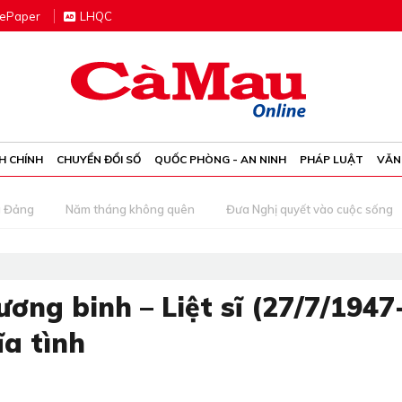
e
P
aper
LHQC
H CHÍNH
CHUYỂN ĐỔI SỐ
QUỐC PHÒNG - AN NINH
PHÁP LUẬT
VĂN
g Đảng
Năm tháng không quên
Đưa Nghị quyết vào cuộc sống
ng binh – Liệt sĩ (27/7/1947
ĩa tình