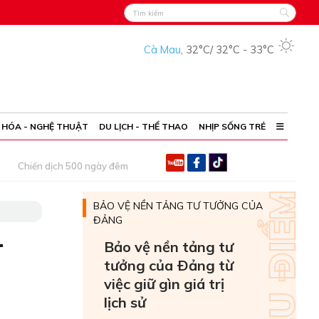
Cà Mau
,
32°C
/
32°C
-
33°C
 HÓA - NGHỆ THUẬT
DU LỊCH - THỂ THAO
NHỊP SỐNG TRẺ
Chiến dịch 500 ngày đêm
BẢO VỆ NỀN TẢNG TƯ TƯỞNG CỦA
ĐẢNG
-
Bảo vệ nền tảng tư
tưởng của Ðảng từ
việc giữ gìn giá trị
lịch sử