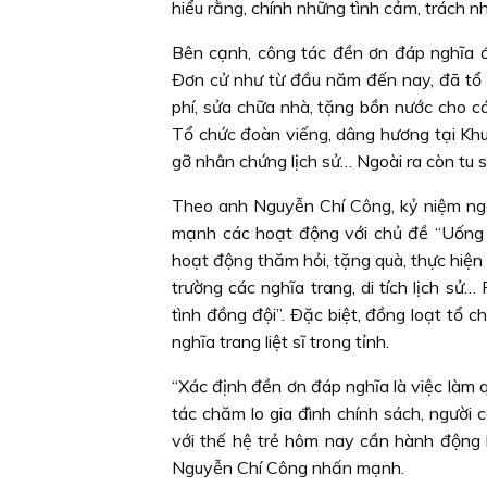
hiểu rằng, chính những tình cảm, trách n
Bên cạnh, công tác đền ơn đáp nghĩa đ
Ðơn cử như từ đầu năm đến nay, đã tổ 
phí, sửa chữa nhà, tặng bồn nước cho các
Tổ chức đoàn viếng, dâng hương tại Khu
gỡ nhân chứng lịch sử… Ngoài ra còn tu sửa
Theo anh Nguyễn Chí Công, kỷ niệm ngà
mạnh các hoạt động với chủ đề “Uống n
hoạt động thăm hỏi, tặng quà, thực hiện 
trường các nghĩa trang, di tích lịch s
tình đồng đội”. Ðặc biệt, đồng loạt tổ ch
nghĩa trang liệt sĩ trong tỉnh.
“Xác định đền ơn đáp nghĩa là việc làm q
tác chăm lo gia đình chính sách, người 
với thế hệ trẻ hôm nay cần hành động bằ
Nguyễn Chí Công nhấn mạnh.