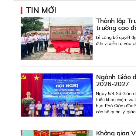
TIN MỚI
Thành lập Tr
trường cao đ
Lễ công bố quyết đị
đơn vị diễn ra vào 
Ngành Giáo d
2026-2027
Ngày 5/8, Sở Giáo d
triển khai nhiệm vụ
học. Phó Giám đốc S
cán bộ quản lý, giáo 
Không gian V