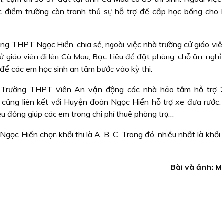
ác điểm trường còn tranh thủ sự hỗ trợ để cấp học bổng cho 
g THPT Ngọc Hiển, chia sẻ, ngoài việc nhà trường cử giáo viên
ử giáo viên đi lên Cà Mau, Bạc Liêu để đặt phòng, chỗ ăn, ngh
 để các em học sinh an tâm bước vào kỳ thi.
n, Trường THPT Viên An vận động các nhà hảo tâm hỗ trợ
ũng liên kết với Huyện đoàn Ngọc Hiển hỗ trợ xe đưa rước.
ệu đồng giúp các em trong chi phí thuê phòng trọ…
gọc Hiển chọn khối thi là A, B, C. Trong đó, nhiều nhất là khối
Bài và ảnh: 