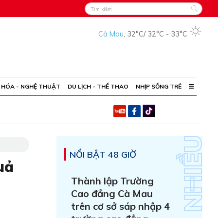
Cà Mau
,
32°C
/
32°C
-
33°C
 HÓA - NGHỆ THUẬT
DU LỊCH - THỂ THAO
NHỊP SỐNG TRẺ
NỔI BẬT 48 GIỜ
uả
Thành lập Trường
Cao đẳng Cà Mau
trên cơ sở sáp nhập 4