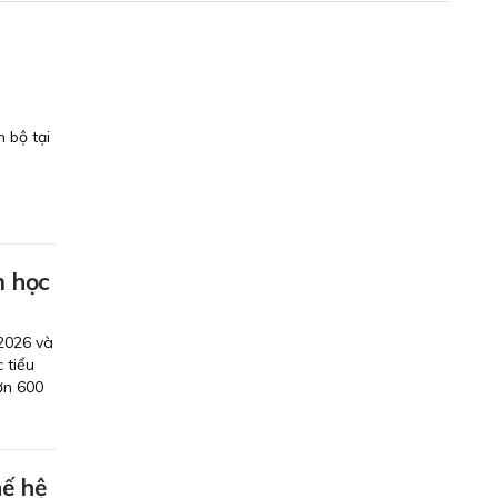
 bộ tại
m học
2026 và
 tiểu
ơn 600
hế hệ