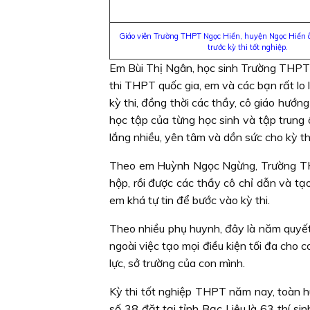
Giáo viên Trường THPT Ngọc Hiển, huyện Ngọc Hiển ô
trước kỳ thi tốt nghiệp.
Em Bùi Thị Ngân, học sinh Trường THPT V
thi THPT quốc gia, em và các bạn rất lo
kỳ thi, đồng thời các thầy, cô giáo hướng
học tập của từng học sinh và tập trung
lắng nhiều, yên tâm và dồn sức cho kỳ thi
Theo em Huỳnh Ngọc Ngừng, Trường THP
hộp, rồi được các thầy cô chỉ dẫn và tạo
em khá tự tin để bước vào kỳ thi.
Theo nhiều phụ huynh, đây là năm quyết 
ngoài việc tạo mọi điều kiện tối đa cho 
lực, sở trường của con mình.
Kỳ thi tốt nghiệp THPT năm nay, toàn h
số 38 đặt tại tỉnh Bạc Liêu là 63 thí sin