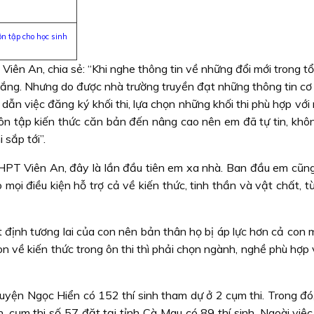
n tập cho học sinh
iên An, chia sẻ: “Khi nghe thông tin về những đổi mới trong t
 lắng. Nhưng do được nhà trường truyền đạt những thông tin cơ
 dẫn việc đăng ký khối thi, lựa chọn những khối thi phù hợp với
 ôn tập kiến thức căn bản đến nâng cao nên em đã tự tin, khôn
 sắp tới”.
T Viên An, đây là lần đầu tiên em xa nhà. Ban đầu em cũng
 mọi điều kiện hỗ trợ cả về kiến thức, tinh thần và vật chất, t
định tương lai của con nên bản thân họ bị áp lực hơn cả con m
con về kiến thức trong ôn thi thì phải chọn ngành, nghề phù hợp
uyện Ngọc Hiển có 152 thí sinh tham dự ở 2 cụm thi. Trong đó,
h, cụm thi số 57 đặt tại tỉnh Cà Mau có 89 thí sinh. Ngoài việc