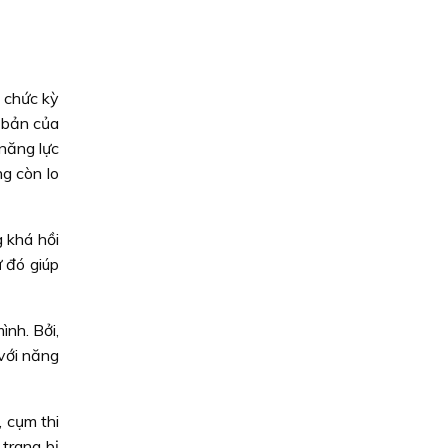
ổ chức kỳ
 bản của
 năng lực
g còn lo
 khá hồi
ừ đó giúp
ình. Bởi,
 với năng
 cụm thi
 trang bị