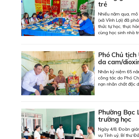
trẻ
Nhiều năm qua, mô 
(xã Vĩnh Lợi) đã phá
thức tự học, thực h
cùng học sinh nhà t
Phó Chủ tịch
da cam/dioxi
Nhân kỷ niệm 65 nă
công tác do Phó Ch
nạn nhân chất độc d
Phường Bạc L
trường học
Ngày 4/8, Đoàn giá
vụ Tỉnh uỷ, Bí thư 