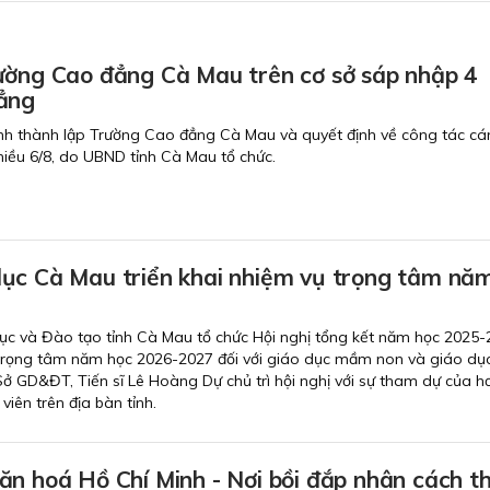
ường Cao đẳng Cà Mau trên cơ sở sáp nhập 4
ẳng
nh thành lập Trường Cao đẳng Cà Mau và quyết định về công tác cán
chiều 6/8, do UBND tỉnh Cà Mau tổ chức.
ục Cà Mau triển khai nhiệm vụ trọng tâm nă
ục và Đào tạo tỉnh Cà Mau tổ chức Hội nghị tổng kết năm học 2025-
 trọng tâm năm học 2026-2027 đối với giáo dục mầm non và giáo dục
ở GD&ĐT, Tiến sĩ Lê Hoàng Dự chủ trì hội nghị với sự tham dự của h
viên trên địa bàn tỉnh.
ăn hoá Hồ Chí Minh - Nơi bồi đắp nhân cách t