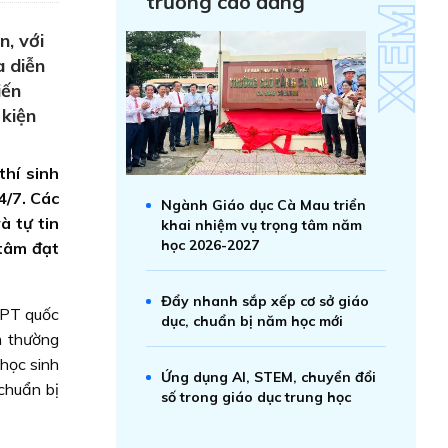
trường cao đẳng
, với
a diễn
iến
 kiện
hí sinh
4/7. Các
Ngành Giáo dục Cà Mau triển
à tự tin
khai nhiệm vụ trọng tâm năm
học 2026-2027
 tâm đạt
Đẩy nhanh sắp xếp cơ sở giáo
HPT quốc
dục, chuẩn bị năm học mới
m thường
 học sinh
Ứng dụng AI, STEM, chuyển đổi
chuẩn bị
số trong giáo dục trung học