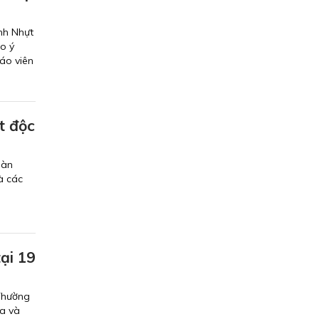
nh Nhựt
ao ý
áo viên
t độc
oàn
à các
ại 19
Thường
ra và