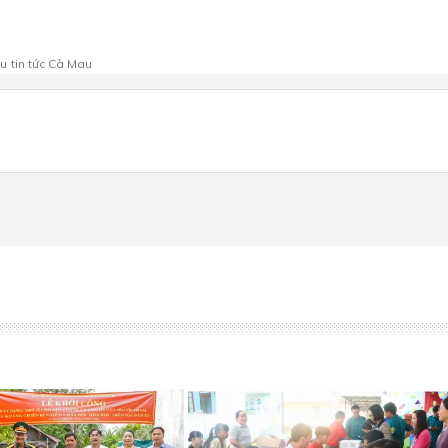
au
tin tức Cà Mau