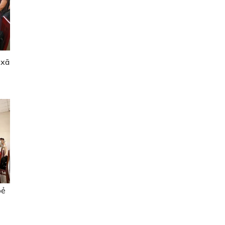
 xã
oẻ