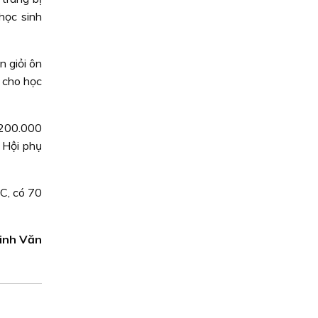
học sinh
 giỏi ôn
ỉ cho học
 200.000
 Hội phụ
 C, có 70
Minh Văn