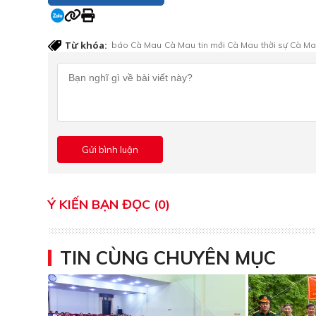
Từ khóa:
báo Cà Mau
Cà Mau
tin mới Cà Mau
thời sự Cà M
Ý KIẾN BẠN ĐỌC (0)
TIN CÙNG CHUYÊN MỤC