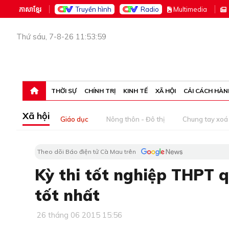
ភាសាខ្មែរ
Truyền hình
Radio
M
ultimedia
Thứ sáu, 7-8-26 11:53:59
THỜI SỰ
CHÍNH TRỊ
KINH TẾ
XÃ HỘI
CẢI CÁCH HÀN
Xã hội
Giáo dục
Nông thôn - Đô thị
Chung tay xoá 
Theo dõi Báo điện tử Cà Mau trên
Kỳ thi tốt nghiệp THPT 
tốt nhất
26 tháng 06 2015 15:56