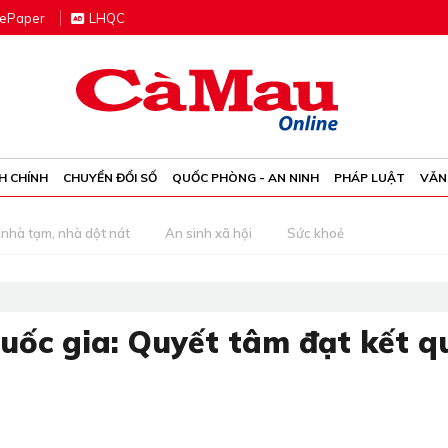
e
P
aper
LHQC
H CHÍNH
CHUYỂN ĐỔI SỐ
QUỐC PHÒNG - AN NINH
PHÁP LUẬT
VĂN
nhà tạm, nhà dột nát
An sinh xã hội
Sức khoẻ
quốc gia: Quyết tâm đạt kết q