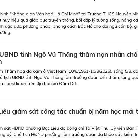
hình "Không gian Văn hoá Hồ Chí Minh" tại Trường THCS Nguyễn Mi
t huy hiệu quả giáo dục truyền thống, bồi đắp lý tưởng sống, nâng c
ành đạo đức, phương pháp, phong cách Bác Hồ cho đội ngũ cán bộ, gi
rường.
 UBND tỉnh Ngô Vũ Thăng thăm nạn nhân chấ
n
m Thảm hoạ da cam ở Việt Nam (10/8/1961-10/8/2026), sáng 5/8, đ
ủ tịch UBND tỉnh Ngô Vũ Thăng làm trưởng đoàn đến thăm, tặng qu
a cam/dioxin trên địa bàn xã Đầm Dơi.
iêu giám sát công tác chuẩn bị năm học mới t
m sát HĐND phường Bạc Liêu do đồng chí Tô Việt Thu, Uỷ viên Ban 
Đảng uỷ, Chủ tịch HĐND phường, làm trưởng đoàn đã khảo sát, kiểm t