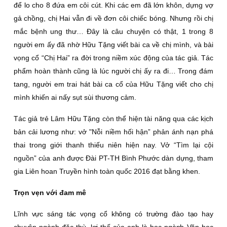
để lo cho 8 đứa em côi cút. Khi các em đã lớn khôn, dựng vợ
gả chồng, chị Hai vẫn đi về đơn côi chiếc bóng. Nhưng rồi chị
mắc bệnh ung thư… Ðây là câu chuyện có thật, 1 trong 8
người em ấy đã nhờ Hữu Tặng viết bài ca về chị mình, và bài
vọng cổ “Chị Hai” ra đời trong niềm xúc động của tác giả. Tác
phẩm hoàn thành cũng là lúc người chị ấy ra đi… Trong đám
tang, người em trai hát bài ca cổ của Hữu Tặng viết cho chị
mình khiến ai nấy sụt sùi thương cảm.
Tác giả trẻ Lâm Hữu Tặng còn thể hiện tài năng qua các kịch
bản cải lương như: vở "Nỗi niềm hối hận” phản ánh nạn phá
thai trong giới thanh thiếu niên hiện nay. Vở “Tìm lại cội
nguồn” của anh được Ðài PT-TH Bình Phước dàn dựng, tham
gia Liên hoan Truyền hình toàn quốc 2016 đạt bằng khen.
Trọn vẹn với đam mê
Lĩnh vực sáng tác vọng cổ không có trường đào tạo hay