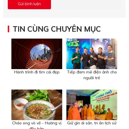
TIN CÙNG CHUYÊN MỤC
Hành trình đi tìm cái đẹp
Tiếp đam mê điện ảnh cho
người trẻ
Cháo ong vò vẽ - Hương vị
Giữ gìn di sản, tri ân lịch sử
độc bản