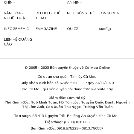
CHÍNH
AN NINH
VĂN HÓA -
DU LỊCH - THỂ
NHỊP SỐNG TRẺ
LONGFORM
NGHỆ THUẬT
THAO
INFOGRAPHIC
EMAGAZINE
QUIZZ
ភាសាខ្មែរ
LIÊN HỆ QUẢNG
CÁO
© 2005 - 2023 Bản quyền thuộc về Cà Mau Online
Cơ quan chủ quản: Tỉnh ủy Cà Mau
Giấy phép xuất bản số 620/GP-BTTTT, ngày 24/12/2020
Báo Cà Mau giữ bản quyền nội dung trên website này.
Giám đốc: Lâm Hồ Sỹ
Phó Giám đốc: Ngô Minh Toàn, Hồ Tấn Lộc, Nguyễn Quốc Danh, Nguyễn
Thị Lâm Anh, Cao Xuân Thu Ngọc, Trương Văn Tuấn
Tòa soạn:
Số 413 Nguyễn Trãi, Phường An Xuyên, tỉnh Cà Mau.
Điện thoại:
(0290)3831066
Ban Giám đốc:
0918.575228 - 0913.780557