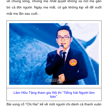
về chung sống, nhưng mẹ nhất quyết không xa nơi mẹ gắn
bó cả đời người. Ngày mẹ mất, cô gái không kịp về để vuốt
mặt mẹ lần sau cuối…
Lâm Hữu Tặng tham gia Hội thi “Tiếng hát Người làm
báo”.
Bài vọng cổ “Chị Hai” kể về một người chị dành cả thanh xuân