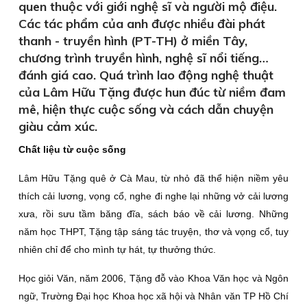
quen thuộc với giới nghệ sĩ và người mộ điệu.
Các tác phẩm của anh được nhiều đài phát
thanh - truyền hình (PT-TH) ở miền Tây,
chương trình truyền hình, nghệ sĩ nổi tiếng…
đánh giá cao. Quá trình lao động nghệ thuật
của Lâm Hữu Tặng được hun đúc từ niềm đam
mê, hiện thực cuộc sống và cách dẫn chuyện
giàu cảm xúc.
Chất liệu từ cuộc sống
Lâm Hữu Tặng quê ở Cà Mau, từ nhỏ đã thể hiện niềm yêu
thích cải lương, vọng cổ, nghe đi nghe lại những vở cải lương
xưa, rồi sưu tầm băng đĩa, sách báo về cải lương. Những
năm học THPT, Tặng tập sáng tác truyện, thơ và vọng cổ, tuy
nhiên chỉ để cho mình tự hát, tự thưởng thức.
Học giỏi Văn, năm 2006, Tặng đỗ vào Khoa Văn học và Ngôn
ngữ, Trường Ðại học Khoa học xã hội và Nhân văn TP Hồ Chí