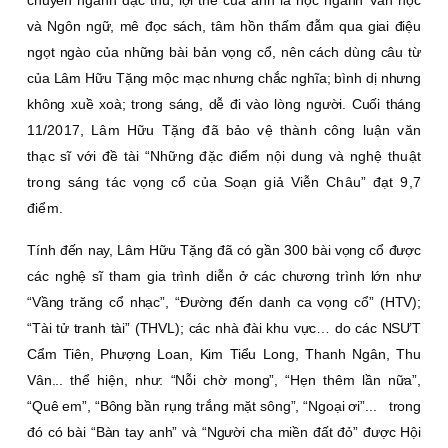
chuyên ngành đặc thù, lợi thế của anh là học ngành Văn học
và Ngôn ngữ, mê đọc sách, tâm hồn thấm đẫm qua giai điệu
ngọt ngào của những bài bản vọng cổ, nên cách dùng câu từ
của Lâm Hữu Tặng mộc mạc nhưng chắc nghĩa; bình dị nhưng
không xuề xoà; trong sáng, dễ đi vào lòng người. Cuối tháng
1
1/2017, Lâm Hữu Tặng đã bảo vệ thành công luận văn
thạc sĩ với đề tài “Những đặc điểm nội dung và nghệ thuật
trong sáng tác vọng cổ của Soạn giả Viễn Châu” đạt 9,7
điểm.
Tính đến nay, Lâm Hữu Tặng đã có gần 300 bài vọng cổ được
các nghệ sĩ tham gia trình diễn ở các chương trình lớn như
“Vầng trăng cổ nhạc”, “Ðường đến danh ca vọng cổ” (HTV);
“Tài tử tranh tài” (THVL); các nhà đài khu vực… do các NSƯT
Cẩm Tiên, Phượng Loan, Kim Tiểu Long, Thanh Ngân, Thu
Vân... thể hiện, như: “Nỗi chờ mong”, “Hẹn thêm lần nữa”,
“Quê em”, “Bông bần rụng trắng mặt sông”, “Ngoại ơi”...
trong
đó có bài “Bàn tay anh” và “Người cha miền đất đỏ” được Hội