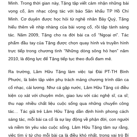
Minh. Trong thời gian này, Tặng tập viết cảm nhận những bài
vọng cổ, âm nhạc cộng tác với báo Sân khấu TP Hồ Chí
Minh. Cơ duyên được học hỏi từ nghệ nhân Bảy Quý, Tặng
hiểu thêm về nhịp nhàng của bài vọng cổ, rồi tập tành sáng
tác. Năm 2009, Tặng cho ra đời bài ca cổ “Ngoại ơi”. Tác
phẩm đầu tay của Tặng được chọn quay hình và truyền hình
trực tiếp trong chương tình “Những dòng sông hò hẹn” năm
2010, là động lực để Tặng tiếp tục theo đuổi đam mê.
Ra trường, Lâm Hữu Tặng làm việc tại Ðài PT-TH Bình
Phước, là biên tập viên phụ trách mảng chương trình dân ca
cổ nhạc, cải lương. Như cá gặp nước, Lâm Hữu Tặng có điều
kiện cọ xát với chuyên môn, giao lưu với các nghệ sĩ, ca sĩ;
thu nạp nhiều chất liệu cuộc sống qua những chuyến công
tác… Tác giả trẻ Lâm Hữu Tặng dần định hình phong cách
sáng tác, mỗi bài ca cổ là sự lay động về phận đời, con người
và niềm tin yêu vào cuộc sống. Lâm Hữu Tặng tâm sự rằng,
việc tìm ý tứ cho mỗi bài ca là điều khó nhất, trong vai trò Bí