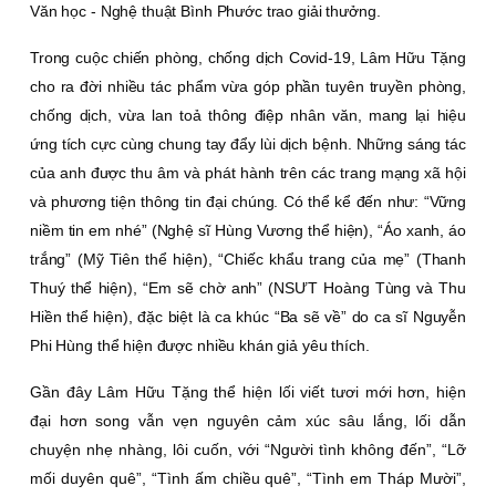
Văn học - Nghệ thuật Bình Phước trao giải thưởng.
Trong cuộc chiến phòng, chống dịch Covid-19, Lâm Hữu Tặng
cho ra đời nhiều tác phẩm vừa góp phần tuyên truyền phòng,
chống dịch, vừa lan toả thông điệp nhân văn, mang lại hiệu
ứng tích cực cùng chung tay đẩy lùi dịch bệnh. Những sáng tác
của anh được thu âm và phát hành trên các trang mạng xã hội
và phương tiện thông tin đại chúng. Có thể kể đến như: “Vững
niềm tin em nhé” (Nghệ sĩ Hùng Vương thể hiện), “Áo xanh, áo
trắng” (Mỹ Tiên thể hiện), “Chiếc khẩu trang của mẹ” (Thanh
Thuý thể hiện), “Em sẽ chờ anh” (NSƯT Hoàng Tùng và Thu
Hiền thể hiện), đặc biệt là ca khúc “Ba sẽ về” do ca sĩ Nguyễn
Phi Hùng thể hiện được nhiều khán giả yêu thích.
Gần đây Lâm Hữu Tặng thể hiện lối viết tươi mới hơn, hiện
đại hơn song vẫn vẹn nguyên cảm xúc sâu lắng, lối dẫn
chuyện nhẹ nhàng, lôi cuốn, với “Người tình không đến”, “Lỡ
mối duyên quê”, “Tình ấm chiều quê”, “Tình em Tháp Mười”,