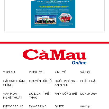
THỜI SỰ
CHÍNH TRỊ
KINH TẾ
XÃ HỘI
CẢI CÁCH HÀNH
CHUYỂN ĐỔI SỐ
QUỐC PHÒNG -
PHÁP LUẬT
CHÍNH
AN NINH
VĂN HÓA -
DU LỊCH - THỂ
NHỊP SỐNG TRẺ
LONGFORM
NGHỆ THUẬT
THAO
INFOGRAPHIC
EMAGAZINE
QUIZZ
ភាសាខ្មែរ