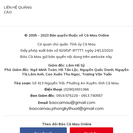
LIÊN HỆ QUẢNG
CÁO
© 2005 - 2023 Bản quyền thuộc về Cà Mau Online
Cơ quan chủ quản: Tỉnh ủy Cà Mau
Giấy phép xuất bản số 620/GP-BTTTT, ngày 24/12/2020
Báo Cà Mau giữ bản quyền nội dung trên website này.
Giám đốc: Lâm Hồ Sỹ
Phó Giám đốc: Ngô Minh Toàn, Hồ Tấn Lộc, Nguyễn Quốc Danh, Nguyễn
Thị Lâm Anh, Cao Xuân Thu Ngọc, Trương Văn Tuấn
Tòa soạn:
Số 413 Nguyễn Trãi, Phường An Xuyên, tỉnh Cà Mau.
Điện thoại:
(0290)3831066
Ban Giám đốc:
0918.575228 - 0913.780557
baocamau@gmail.com
Email:
baocamau.phongkythuat@gmail.com
Theo dõi Báo Cà Mau Online