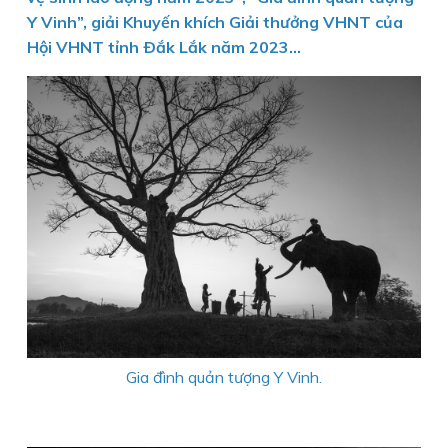
Y Vinh”, giải Khuyến khích Giải thưởng VHNT của
Hội VHNT tỉnh Ðắk Lắk năm 2023...
Gia đình quản tượng Y Vinh.