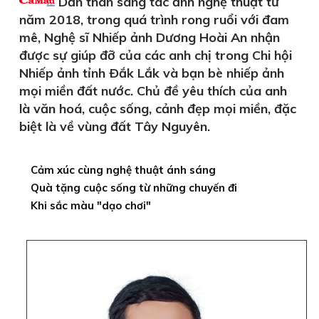
Dấn thân sáng tác ảnh nghệ thuật từ
năm 2018, trong quá trình rong ruổi với đam
mê, Nghệ sĩ Nhiếp ảnh Dương Hoài An nhận
được sự giúp đỡ của các anh chị trong Chi hội
Nhiếp ảnh tỉnh Ðắk Lắk và bạn bè nhiếp ảnh
mọi miền đất nước. Chủ đề yêu thích của anh
là văn hoá, cuộc sống, cảnh đẹp mọi miền, đặc
biệt là về vùng đất Tây Nguyên.
Cảm xúc cùng nghệ thuật ánh sáng
Quà tặng cuộc sống từ những chuyến đi
Khi sắc màu "dạo chơi"