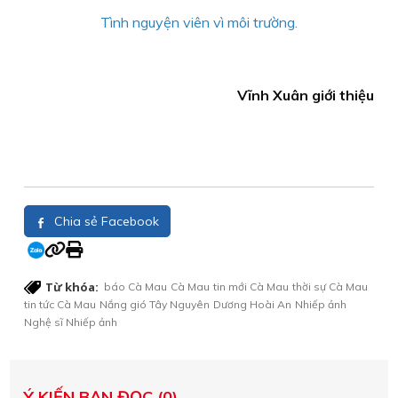
Tình nguyện viên vì môi trường.
Vĩnh Xuân giới thiệu
Chia sẻ Facebook
Từ khóa:
báo Cà Mau
Cà Mau
tin mới Cà Mau
thời sự Cà Mau
tin tức Cà Mau
Nắng gió Tây Nguyên
Dương Hoài An
Nhiếp ảnh
Nghệ sĩ Nhiếp ảnh
Ý KIẾN BẠN ĐỌC (0)