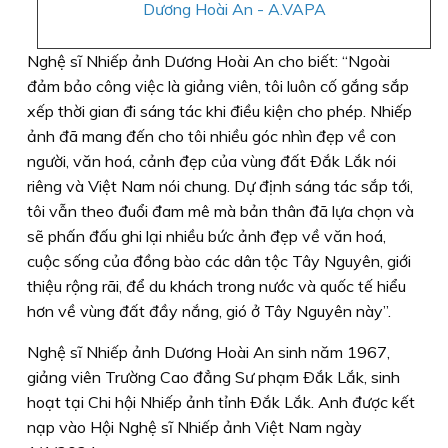
Dương Hoài An - A.VAPA
Nghệ sĩ Nhiếp ảnh Dương Hoài An cho biết: “Ngoài
đảm bảo công việc là giảng viên, tôi luôn cố gắng sắp
xếp thời gian đi sáng tác khi điều kiện cho phép. Nhiếp
ảnh đã mang đến cho tôi nhiều góc nhìn đẹp về con
người, văn hoá, cảnh đẹp của vùng đất Ðắk Lắk nói
riêng và Việt Nam nói chung. Dự định sáng tác sắp tới,
tôi vẫn theo đuổi đam mê mà bản thân đã lựa chọn và
sẽ phấn đấu ghi lại nhiều bức ảnh đẹp về văn hoá,
cuộc sống của đồng bào các dân tộc Tây Nguyên, giới
thiệu rộng rãi, để du khách trong nước và quốc tế hiểu
hơn về vùng đất đầy nắng, gió ở Tây Nguyên này”.
Nghệ sĩ Nhiếp ảnh Dương Hoài An sinh năm 1967,
giảng viên Trường Cao đẳng Sư phạm Ðắk Lắk, sinh
hoạt tại Chi hội Nhiếp ảnh tỉnh Ðắk Lắk. Anh được kết
nạp vào Hội Nghệ sĩ Nhiếp ảnh Việt Nam ngày