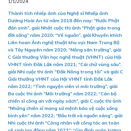
1/1/2024.
Thành tích nhiếp ảnh của Nghệ sĩ Nhiếp ảnh
Dương Hoài An từ năm 2018 đến nay: “Rước Phật
đản sinh”, giải Nhất cuộc thi ảnh “Phật giáo trong
đời sống” năm 2020; “Về nguồn”, giải Khuyến khích
Liên hoan Ảnh nghệ thuật khu vực Nam Trung Bộ
và Tây Nguyên năm 2020; “Nắng sân trường”, giải
C Giải thưởng Văn học nghệ thuật (VHNT) của Hội
VHNT tỉnh Ðắk Lắk năm 2021; “Cái chữ vùng sâu”,
giải Nhì cuộc thi ảnh “Ðắk Nông trong tôi” và giải C
Giải thưởng VHNT của Hội VHNT tỉnh Ðắk Lắk
năm 2022; “Tình nguyện viên vì môi trường”, giải
Ba cuộc thi ảnh “Môi trường” năm 2022; “Cán bộ
chiến sĩ công an với ngày sách”, giải C cuộc thi ảnh
“Những chiến sĩ mang sứ mệnh bảo vệ cuộc sống
bình yên” năm 2022; “Bầu trời và nguồn sáng”, giải
Nhì cuộc thi ảnh “Công nhân với công tác an toàn
vệ sinh lao động năm 2023”; “Gia đình quản tượng