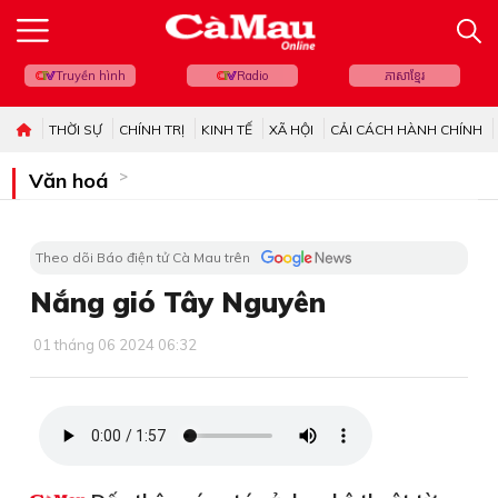
Truyền hình
Radio
ភាសាខ្មែរ
THỜI SỰ
CHÍNH TRỊ
KINH TẾ
XÃ HỘI
CẢI CÁCH HÀNH CHÍNH
Văn hoá
Theo dõi Báo điện tử Cà Mau trên
Nắng gió Tây Nguyên
01 tháng 06 2024 06:32