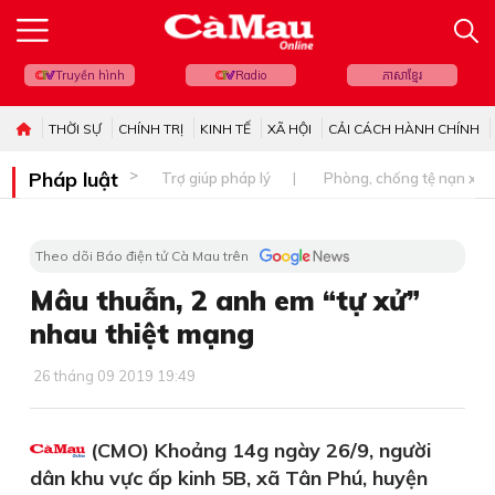
Truyền hình
Radio
ភាសាខ្មែរ
THỜI SỰ
CHÍNH TRỊ
KINH TẾ
XÃ HỘI
CẢI CÁCH HÀNH CHÍNH
Pháp luật
Trợ giúp pháp lý
Phòng, chống tệ nạn xã 
Theo dõi Báo điện tử Cà Mau trên
Mâu thuẫn, 2 anh em “tự xử”
nhau thiệt mạng
26 tháng 09 2019 19:49
(CMO) Khoảng 14g ngày 26/9, người
dân khu vực ấp kinh 5B, xã Tân Phú, huyện