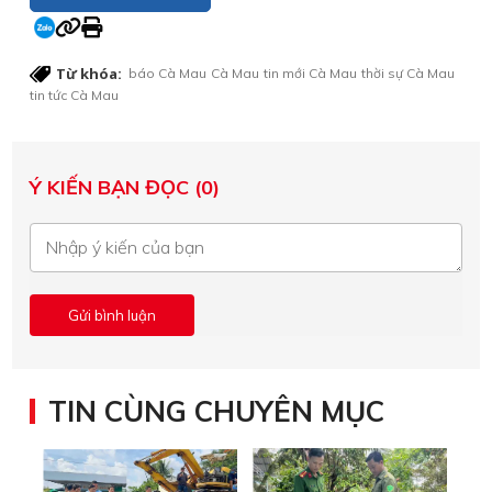
Từ khóa:
báo Cà Mau
Cà Mau
tin mới Cà Mau
thời sự Cà Mau
tin tức Cà Mau
Ý KIẾN BẠN ĐỌC (0)
TIN CÙNG CHUYÊN MỤC