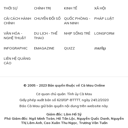
THỜI SỰ
CHÍNH TRỊ
KINH TẾ
XÃ HỘI
CẢI CÁCH HÀNH
CHUYỂN ĐỔI SỐ
QUỐC PHÒNG -
PHÁP LUẬT
CHÍNH
AN NINH
VĂN HÓA -
DU LỊCH - THỂ
NHỊP SỐNG TRẺ
LONGFORM
NGHỆ THUẬT
THAO
INFOGRAPHIC
EMAGAZINE
QUIZZ
ភាសាខ្មែរ
LIÊN HỆ QUẢNG
CÁO
© 2005 - 2023 Bản quyền thuộc về Cà Mau Online
Cơ quan chủ quản: Tỉnh ủy Cà Mau
Giấy phép xuất bản số 620/GP-BTTTT, ngày 24/12/2020
Báo Cà Mau giữ bản quyền nội dung trên website này.
Giám đốc: Lâm Hồ Sỹ
Phó Giám đốc: Ngô Minh Toàn, Hồ Tấn Lộc, Nguyễn Quốc Danh, Nguyễn
Thị Lâm Anh, Cao Xuân Thu Ngọc, Trương Văn Tuấn